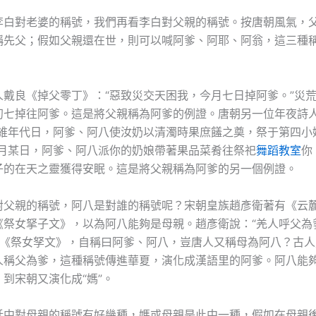
李白對老婆的稱號，我們再看李白對父親的稱號。按唐朝風氣，
稱先父；假如父親還在世，則可以喊阿爹、阿耶、阿翁，這三種
人戴良《掉父零丁》：“惡致災交天困我，今月七日掉阿爹。”災
初七掉往阿爹。這是將父親稱為阿爹的例證。唐朝另一位年夜詩
“維年代日，阿爹、阿八使汝奶以清濁時果庶饈之奠，祭于第四小
某月某日，阿爹、阿八派你的奶娘帶著果品菜肴往祭祀
舞蹈教室
你
子的在天之靈獲得安眠。這是將父親稱為阿爹的另一個例證。
對父親的稱號，阿八是對誰的稱號呢？宋朝皇族趙彥衛著有《云
《祭女拏子文》，以為阿八能夠是母親。趙彥衛說：“羌人呼父為
之《祭女孥文》，自稱曰阿爹、阿八，豈唐人又稱母為阿八？古人
人稱父為爹，這種稱號傳進華夏，演化成漢語里的阿爹。阿八能
到宋朝又演化成“媽”。
話中對母親的稱號有好幾種，媽或母親是此中一種，假如在母親