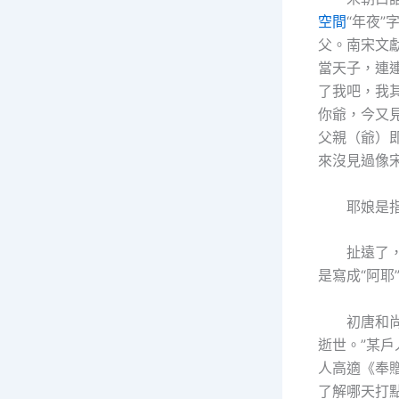
空間
“年夜
父。南宋文
當天子，連
了我吧，我
你爺，今又
父親（爺）
來沒見過像
耶娘是
扯遠了
是寫成“阿耶
初唐和
逝世。”某
人高適《奉
了解哪天打