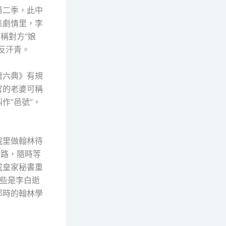
第二季，此中
集劇情里，李
稱對方“娘
反汗青。
唐六典》有規
官的老婆可稱
作“邑號”，
院里做翰林待
一路，隨時等
成皇家秘書重
些是李白逝
那時的翰林學