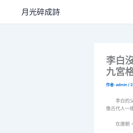
跳
月光碎成詩
至
主
要
內
容
李白
九宮
作者:
admin
/
2
李白的
像古代人一樣
在唐朝