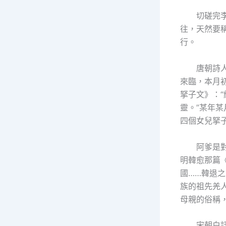
切磋完
往，天然要
行。
唐朝詩
來臨，本月
拏子文》：
靈。”某年
四個女兒拏
阿爹是
明韓愈那篇
國……韓退
族的祖先羌
母親的俗稱，
宋朝白