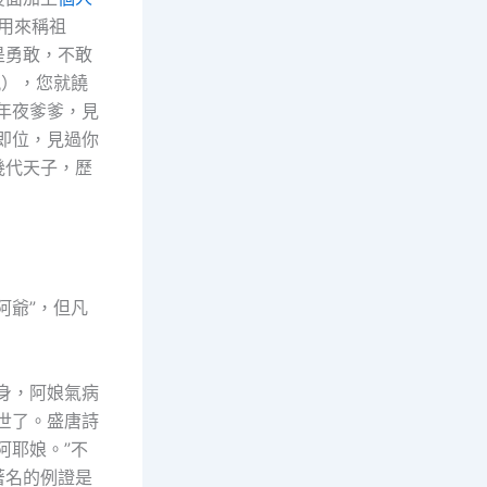
則用來稱祖
是勇敢，不敢
親），您就饒
年夜爹爹，見
即位，見過你
幾代天子，歷
阿爺”，但凡
身，阿娘氣病
世了。盛唐詩
阿耶娘。”不
著名的例證是