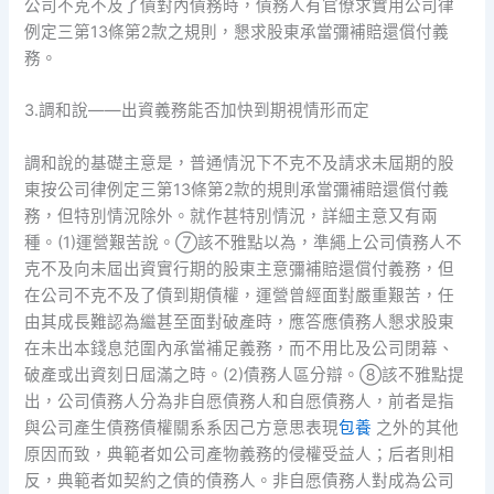
公司不克不及了債對內債務時，債務人有官僚求實用公司律
例定三第13條第2款之規則，懇求股東承當彌補賠還償付義
務。
3.調和說——出資義務能否加快到期視情形而定
調和說的基礎主意是，普通情況下不克不及請求未屆期的股
東按公司律例定三第13條第2款的規則承當彌補賠還償付義
務，但特別情況除外。就作甚特別情況，詳細主意又有兩
種。(1)運營艱苦說。⑦該不雅點以為，準繩上公司債務人不
克不及向未屆出資實行期的股東主意彌補賠還償付義務，但
在公司不克不及了債到期債權，運營曾經面對嚴重艱苦，任
由其成長難認為繼甚至面對破產時，應答應債務人懇求股東
在未出本錢息范圍內承當補足義務，而不用比及公司閉幕、
破產或出資刻日屆滿之時。(2)債務人區分辯。⑧該不雅點提
出，公司債務人分為非自愿債務人和自愿債務人，前者是指
與公司產生債務債權關系系因己方意思表現
包養
之外的其他
原因而致，典範者如公司產物義務的侵權受益人；后者則相
反，典範者如契約之債的債務人。非自愿債務人對成為公司