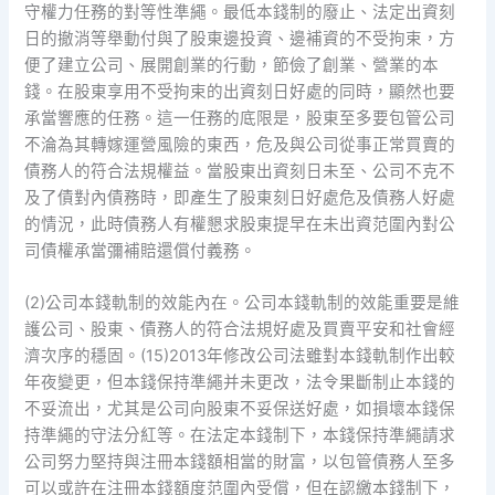
守權力任務的對等性準繩。最低本錢制的廢止、法定出資刻
日的撤消等舉動付與了股東邊投資、邊補資的不受拘束，方
便了建立公司、展開創業的行動，節儉了創業、營業的本
錢。在股東享用不受拘束的出資刻日好處的同時，顯然也要
承當響應的任務。這一任務的底限是，股東至多要包管公司
不淪為其轉嫁運營風險的東西，危及與公司從事正常買賣的
債務人的符合法規權益。當股東出資刻日未至、公司不克不
及了債對內債務時，即產生了股東刻日好處危及債務人好處
的情況，此時債務人有權懇求股東提早在未出資范圍內對公
司債權承當彌補賠還償付義務。
(2)公司本錢軌制的效能內在。公司本錢軌制的效能重要是維
護公司、股東、債務人的符合法規好處及買賣平安和社會經
濟次序的穩固。(15)2013年修改公司法雖對本錢軌制作出較
年夜變更，但本錢保持準繩并未更改，法令果斷制止本錢的
不妥流出，尤其是公司向股東不妥保送好處，如損壞本錢保
持準繩的守法分紅等。在法定本錢制下，本錢保持準繩請求
公司努力堅持與注冊本錢額相當的財富，以包管債務人至多
可以或許在注冊本錢額度范圍內受償，但在認繳本錢制下，