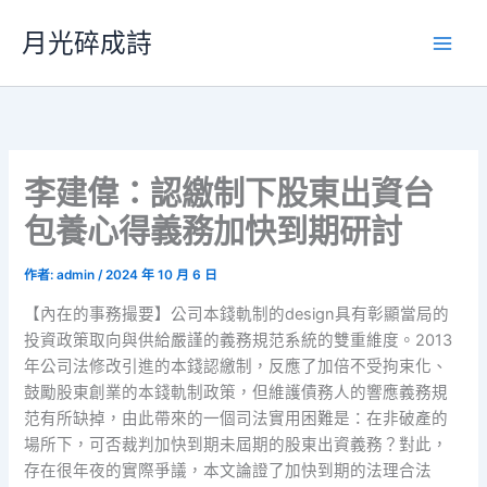
跳
月光碎成詩
至
主
要
內
容
李建偉：認繳制下股東出資台
包養心得義務加快到期研討
作者:
admin
/
2024 年 10 月 6 日
【內在的事務撮要】公司本錢軌制的design具有彰顯當局的
投資政策取向與供給嚴謹的義務規范系統的雙重維度。2013
年公司法修改引進的本錢認繳制，反應了加倍不受拘束化、
鼓勵股東創業的本錢軌制政策，但維護債務人的響應義務規
范有所缺掉，由此帶來的一個司法實用困難是：在非破產的
場所下，可否裁判加快到期未屆期的股東出資義務？對此，
存在很年夜的實際爭議，本文論證了加快到期的法理合法