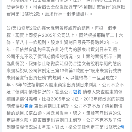
一時限請求，改由股東自行商定。在這一條件前提產生質的
變更情形下，可否照舊全然嚴厲遵守“不到期即無實行”的邏輯
實用第13條第2款，需求作進一個步驟研討。
(3)第13條第2款的擴大說明曾經處理的題目。再退一個步
驟，現實上即便在2005年公司法上，固然根據那時第二十六
條、第八十一條規則，股東出資刻日最長不得跨越2年、5
年，但依然會能夠呈現在此時代內的股東出資刻日未到期、
公司不克不及了債到期債權的情況，如上案的案情所示。面
臨此情況，假如停止略微廣泛但仍合適文義說明準繩的態度
來彌補說明公司律例定三第13條第2款關于“股東未實行或許
未周全實行出資任務”的規則，可以懂得為：一旦呈現在2
年、5年的法按期間內股東商定出資刻日未到期、公司不克不
及了債到期債權情況的，答應公司
包養
債務人究查股東的彌
補賠還償付義務。比擬2005年公司法，2013年修改案的認繳
制使得股
包養
東出資刻日未到期、公司不克不及了債到期債
權的題目加倍凸顯、廣泛且嚴重。總之，無論有無出資的法
定最持久限，股東商定出資刻日未到期、公司不克不及了債
到期債權情況城市呈現。對此，循公司律例定三第13條第2
包