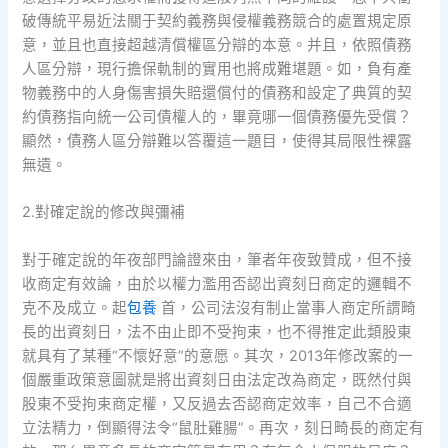
破傳統平易近法關于契約義務與侵權義務競合的處置規定原
意，並且也直接超越清償權區分辯的本意。并且，依照債務
人區分辯，現行擔保軌制的實用也將成難堪題。如，負有產
物義務中的人身傷害損失賠還償付的債務和設定了典質的契
約債務指向統一公司債權人的，畢竟哪一個債務優先受償？
顯然，債務人區分辯難以答覆這一題目，使得其局限性裸露
無遺。
2.對確定說的修改與彌補
對于確定說的年夜部門論證來由，筆者年夜致贊成，但不接
收商定有效論，由於以權力濫用否認出資刻日商定的邏輯不
克不及成立。起
包養
首，公司法沒有制止當事人商定所謂畸
長的出資刻日，法不由止即不受拘束，也不得推定此類股東
就具有了某種“不懷好意”的意愿。其次，2013年修改案的一
個嚴重政策意圖就是將出資刻日由法定改為商定，既然付與
股東不受拘束商定權，又反過去否認商定效率，自己不合適
立法精力，倒顯得法令“鼠肚雞腸”。再次，刻日畸長的商定有