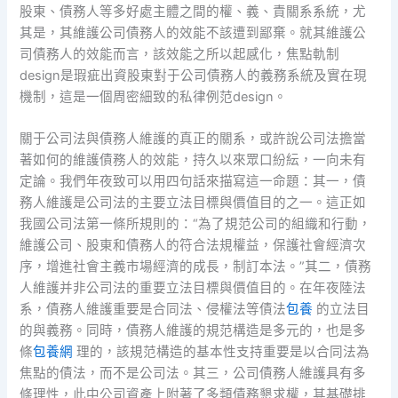
股東、債務人等多好處主體之間的權、義、責關系系統，尤
其是，其維護公司債務人的效能不該遭到鄙棄。就其維護公
司債務人的效能而言，該效能之所以起感化，焦點軌制
design是瑕疵出資股東對于公司債務人的義務系統及實在現
機制，這是一個周密細致的私律例范design。
關于公司法與債務人維護的真正的關系，或許說公司法擔當
著如何的維護債務人的效能，持久以來眾口紛紜，一向未有
定論。我們年夜致可以用四句話來描寫這一命題：其一，債
務人維護是公司法的主要立法目標與價值目的之一。這正如
我國公司法第一條所規則的：“為了規范公司的組織和行動，
維護公司、股東和債務人的符合法規權益，保護社會經濟次
序，增進社會主義市場經濟的成長，制訂本法。”其二，債務
人維護并非公司法的重要立法目標與價值目的。在年夜陸法
系，債務人維護重要是合同法、侵權法等債法
包養
的立法目
的與義務。同時，債務人維護的規范構造是多元的，也是多
條
包養網
理的，該規范構造的基本性支持重要是以合同法為
焦點的債法，而不是公司法。其三，公司債務人維護具有多
條理性，此中公司資產上附著了多類債務懇求權，其基礎排