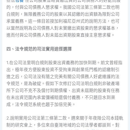
些信
包養
任公司股東曾經實繳出資的公司債務人的好處而設
的，付與公司債務人懇求權。我國公司法第三條第二款也明
白規則，無限義務公司的股東以其認繳的出資額為限對公司
承當義務。這一條目若按加利福尼亞州式的說明方法，也可
以當然說明為公司債務人對未實繳出資股東的懇求權基本，
進而付與公司債務人對未屆出資期股東直接主意懇求權。
四、法令規范的司法實用途徑選擇
1.在公司法里明白規則股東出資義務的加快到期。前文曾經指
出，極年夜方便股東投資不受拘束與創業低門檻的認繳制引
進之后，公司法沒有隨之完美有關公司債務人好處維護的法
令規范，是為破綻。假如下次修訂公司法明白規則非破產場
所下公司不克不及償付到期債權、出資未屆期的股東有任務
在未出資范圍內承當彌補賠還償付義務，不只題目水到渠
成，法令規范系統也趨于加倍完美。
2.說明實用公司法第三條第二款。邇來關于年夜陸公司本錢軌
制的研究會上，多位來自臺灣地域的公司法學者都談到，對