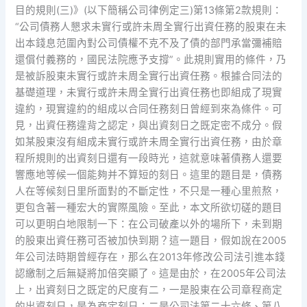
目的規則(三)》(以下簡稱公司律例定三)第13條第2款規則：
“公司債務人懇求未實行或許未周全實行出資任務的股東在未
出本錢息范圍內對公司債權不克不及了債的部門承當彌補賠
還償付義務的，國民法院應予支撐”。此規則實用的條件，乃
是被訴股東未實行或許未周全實行出資任務。根據合同法的
基礎道理，未實行或許未周全實行出資任務也即組成了現實
違約，現實違約的組成以合同任務刻日曾經到來為條件。可
見，出資任務違背之認定，與出資刻日之既定密不成分。假
如某股東沒有組成未實行或許未周全實行出資任務，由於章
程所規則的出資刻日還有一段時光，這就意味著債務人還要
響應地等候一個能夠并不算短的刻日。這里的題目是，債務
人在等候刻日里所面對的不斷定性，不只是一種心里煎熬，
更包含著一種宏大的實際風險。至此，本文所欲切磋的題目
可以更明白地限制一下：在公司破產以外的場所下，未到期
的股東出資任務可否被加快到期？這一題目，假如說在2005
年公司法時期曾經存在，那么在2013年修改公司法引進本錢
認繳制之后無疑將加倍突顯了。這是由於，在2005年公司法
上，出資刻日之既定的尺度有二，一是股東在公司章程商定
的出資刻日，是為商定刻日；二是公司法第二十六條、第八