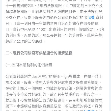
十一條規則的2年、5年的法按期限，此中商定刻日不克不及
超越法按期限。此刻法院判決面臨的題目是，由于法按期限
不復存在，只剩下股東經由過程公司章程商定的出
包養
資刻
日，且這一刻日由于完整的意思自治而能夠存在過長的題
目，實行中已呈現了100年出資刻日的案例。假如說2年、5年
的刻日尚可忍耐的話，那么長達數十年的等候期，能夠完整
超越了公理的法令底線。
二、現行公司法沒有供給適合的接濟途徑
(一)公司本錢軌制的兩個維度
公司本錢軌制之des沐堅定的說道。ign與構成，在微不雅上
觸及公司、股東、債務人等多方好處主體之好處關系調劑，
在微觀上觸及一個國度、地域的投資政策、創業失業與經濟
成長等多重公共好處目的，故而具有雙重維度。維度之一，
就是關于投資軌制的法政策選擇題目。在良多場所與價值框
架下，本錢構成軌制的寬嚴重要是一項法政策的選擇，寬與