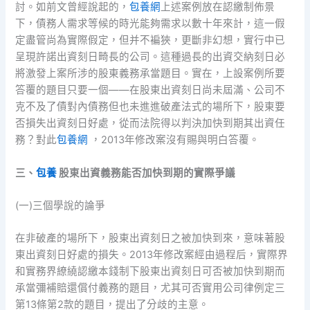
討。如前文曾經說起的，
包養網
上述案例放在認繳制佈景
下，債務人需求等候的時光能夠需求以數十年來計，這一假
定盡管尚為實際假定，但并不褊狹，更斷非幻想，實行中已
呈現許諾出資刻日畸長的公司。這種過長的出資交納刻日必
將激發上案所涉的股東義務承當題目。實在，上設案例所要
答覆的題目只要一個——在股東出資刻日尚未屆滿、公司不
克不及了債對內債務但也未進進破產法式的場所下，股東要
否損失出資刻日好處，從而法院得以判決加快到期其出資任
務？對此
包養網
，2013年修改案沒有賜與明白答覆。
三、
包養
股東出資義務能否加快到期的實際爭議
(一)三個學說的論爭
在非破產的場所下，股東出資刻日之被加快到來，意味著股
東出資刻日好處的損失。2013年修改案經由過程后，實際界
和實務界繚繞認繳本錢制下股東出資刻日可否被加快到期而
承當彌補賠還償付義務的題目，尤其可否實用公司律例定三
第13條第2款的題目，提出了分歧的主意。