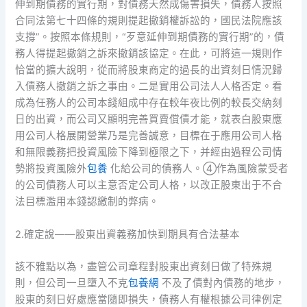
伸到期債務的實行期，對債務天然成傷害損失，債務人按照
合同法第七十四條的規則提起撤銷權訴訟的，國民法院應該
支撐”。按照本條規則，“歹意延伸到期債務的實行期”的，債
務人得提起撤銷之訴來撤銷該協定。在此，可將這一規則作
恰當的擴大說明，從而將股東商定的過長的出資刻日情況歸
入債務人撤銷之訴之事由。二是實用公司法人人格否定。看
成為任務人的公司本錢組成中存在較年夜比例的較長交納刻
日的出資，而公司又顯明完善買賣償債才能，就表白股東應
用公司人格展開營業乃是完善誠意，目標在于應用公司人格
和無限義務把投資風險下降到極限之下，并經由過程公司情
勢將投資風險外
包養
化給公司的債務人。④作為風險蒙受者
的公司債務人可以主意否定公司人格，以改正股東出于不合
法目標濫用本錢認繳制的弊病。
2.確定說——股東出資義務加快到期具有合法基本
該不雅點以為，盡管公司章程對股東出資刻日做了特殊規
則，但公司一旦墮入不克
包養網
不及了債對內債務的地步，
股東的刻日好處應當隨即損失，債務人有權根據公司律例定