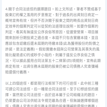
4.關于合同法途徑的選擇題目。如上文所述，筆者不贊成基于
股東訂約權之濫用的歹意推定、對于過長的出資刻日商定一
概地宣佈有效，但并不否決關于股東之間的畸長出資刻日商
定效率的個案判定可以從契約法道理往說明。如要作個案的
判定，看其有無違反公序良俗等原因，從運營營業、項目展
開來剖析分期投資之適合度。本錢不只包含實繳本錢，並且
應該包含認繳后還未屆期的待繳本錢(此為獲得股份的對價之
許諾，是法定義務)。假如實繳本錢與公司營業及其喪失的風
險比擬是虛幻的或眇乎小哉的，則屬于違反公序良俗之情
況，可以據此援用合同法第五十二條第(四)項規則，宣佈此類
商定有效，出資任務未屆期的股東仍被公司債務人究查彌補
賠還償付義務。
以上四個途徑，都是現行法框架下的可行途徑，此中前三種
可謂公司法途徑，后一種是合同法途徑。至于幻想途徑的選
擇，當然是公司法途徑，由於這本屬于公司組織法的題目，
仍是要由公司法供給法令規范最為合適。但無論選擇哪個途
徑，債務人究查出資任務未屆期的股東彌補賠還償付義務，