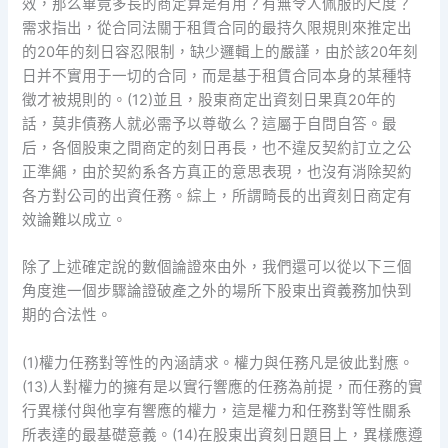
效，那么畢竟多長的商定算是有用？有無令人佩服的尺度？
需求指出，從合同法關于租賃合同的最持久限規則來推定出
的20年的刻日容忍限制，缺少邏輯上的嚴謹，由於該20年刻
日并不實用于一切的合同，而是基于租賃合同本身的某種特
徵才被規則的。(12)並且，股東商定出資刻日果真20年的
話，莫非債務人就必需予以尊敬么？這屬于自問自答。最
后，各個股東之間商定的刻日再長，也不違反契約訂立之公
正準繩，由於契約系各方真正的意思表現，也沒有消除契約
各方對公司的出資任務。綜上，所謂畸長的出資刻日商定有
效論難以成立。
除了上述確定說的數個論證來由外，我們還可以從以下三個
角度進一個步驟論證破產之外的場所下股東出資義務加快到
期的合法性。
(1)權力任務對等性的內涵請求。權力與任務凡是彼此對應。
(13)人對權力的擁有是以實行響應的任務為前提，而任務的實
行異樣付與他享有響應的權力，這是權力和任務對等性關系
所表達的最基礎意義。(14)在股東出資刻日題目上，異樣應遵