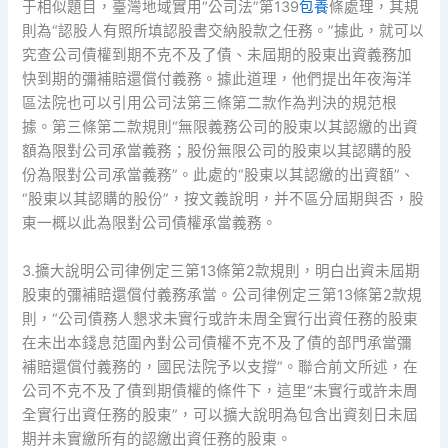
于相似題目，臺灣地域實用“公司法”第139
包養
條處理，其規
則為“認股人有照所填認股書交納股款之任務。”據此，就可以
究查公司債權到期不克不及了債、未屆期的股東出資義務加
快到期的彌補賠還償付義務。據此道理，他們提出年夜海洋
區法院也可以引用公司法第三條第二款作為判決的規范根
據。第三條第二款規則“無限義務公司的股東以其認繳的出資
額為限對公司承當義務；股份無限公司的股東以其認購的股
份為限對公司承當義務”。此處的“股東以其認繳的出資額”、
“股東以其認購的股份”，按文義說明，并不區分屆期與否，股
東一概以此為限對公司債權承當義務。
3.擴大說明公司律例定三第13條第2款規則，明白出資未屆期
股東的彌補賠還償付義務承當。公司律例定三第13條第2款規
則，“公司債務人懇求未實行或許未周全實行出資任務的股東
在未出本錢息范圍內對公司債權不克不及了債的部門承當彌
補賠還償付義務的，國民法院予以支撐”。聯合前文所述，在
公司不克不及了債到期債權的條件下，這里“未實行或許未周
全實行出資任務的股東”，可以擴大說明為包含出資刻日未屆
期并未實繳所有的認繳出資任務的股東。