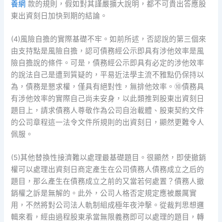
養網
款的規則，假如對其謹嚴擴大說明，都不可貴出答應股
東出資刻日加快到期的結論。
(4)風險自擔的實際基礎不牢。如前所述，否認說的第三個來
由支持點是風險自擔，認可債務經公示即具有涉他效率是風
險自擔說的條件。可是，債務經公示即具有必定的涉他效率
的說法自己是遭到質疑的，平易近法學主流不雅點仍保持以
為，債務是懇求權，僅具有絕對性，無排他效率。⑩債務具
有涉他效率的實際自己尚未安身，以此類推到股東出資刻日
題目上，請求債務人尊敬作為公司自治載體、股東契約文件
的公司章程這一法令文件所規則的出資刻日，顯然更難令人
佩服。
(5)其他替換性接濟難以處理最基礎題目。很顯然，即使撤銷
權可以處理出資刻日商定產生在公司債務人債務成立之后的
題目，那么產生在債務成立之前的又當若何處置？債務人撤
銷權之訴是無解的。此外，公司人格否定規定應被嚴厲實
用，不然將對公司法人軌制組成極年夜沖擊。從裁判思想邏
輯來看，經由過程股東承當無限義務即可以處理的題目，轉