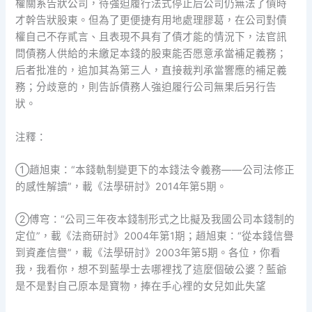
權關系告狀公司，待強迫履行法式停止后公司仍無法了債時
才幹告狀股東。但為了更便捷有用地處理膠葛，在公司對債
權自己不存貳言、且表現不具有了債才能的情況下，法官訊
問債務人供給的未繳足本錢的股東能否愿意承當補足義務；
后者批准的，追加其為第三人，直接裁判承當響應的補足義
務；分歧意的，則告訴債務人強迫履行公司無果后另行告
狀。
注釋：
①趙旭東：“本錢軌制變更下的本錢法令義務——公司法修正
的感性解讀”，載《法學研討》2014年第5期。
②傅穹：“公司三年夜本錢制形式之比擬及我國公司本錢制的
定位”，載《法商研討》2004年第1期；趙旭東：“從本錢信譽
到資產信譽”，載《法學研討》2003年第5期。各位，你看
我，我看你，想不到藍學士去哪裡找了這麼個破公婆？藍爺
是不是對自己原本是寶物，捧在手心裡的女兒如此失望