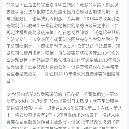
的題目，正是由於完善法令明白規則而激發的爭議，如反過
去僅以沒有法令根據往返應股東出資義務可否加快到期，既
是回避題目，也無法則人佩服。尤其是，2013年修改案引進
認繳制自己便是出于奉行激勵投資創業的法政策之東西，在
規定建構與義務系統扶植上存在忽視與缺憾。⑨這恰是其后
的法令修訂、法令說明亦或司法說明欲完美的對象地點。至
于公司律例定三，原來是對于2005年公司法的立法原意之釋
疑與司法實用規定之彌補，無法被寄盼望來處理2013年修改
案的新題目。固然最高國民法院在2014年頭依據2013年修改
案而做出了需要修改并從頭公佈，但從其修訂內在的事務來
看重要是做減法——刪往與2013年修改案直接沖突的個體條
目。
(2)對第13條第2款嚴厲說明的自己存疑。公司律例定三第13
條第2款樹立的規定是“股東出資刻日未屆期，就不承當彌補
賠還償付義務”。這一規定在2005年公司法第二十六條、第八
十一條對股東出資有2年、5年時限請求的佈景下，債務人維
護存在嚴重缺乏的題目未被激發，但2013年修改案撤消了這