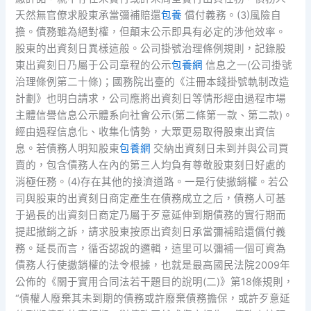
天然無官僚求股東承當彌補賠還
包養
償付義務。(3)風險自
擔。債務雖為絕對權，但顛末公示即具有必定的涉他效率。
股東的出資刻日異樣這般。公司掛號治理條例規則，記錄股
東出資刻日乃屬于公司章程的公示
包養網
信息之一(公司掛號
治理條例第二十條)；國務院出臺的《注冊本錢掛號軌制改造
計劃》也明白請求，公司應將出資刻日等情形經由過程市場
主體信譽信息公示體系向社會公示(第二條第一款、第二款)。
經由過程信息化、收集化情勢，大眾更易取得股東出資信
息。若債務人明知股東
包養網
交納出資刻日未到并與公司買
賣的，包含債務人在內的第三人均負有尊敬股東刻日好處的
消極任務。(4)存在其他的接濟道路。一是行使撤銷權。若公
司與股東的出資刻日商定產生在債務成立之后，債務人可基
于過長的出資刻日商定乃屬于歹意延伸到期債務的實行期而
提起撤銷之訴，請求股東按原出資刻日承當彌補賠還償付義
務。延長而言，循否認說的邏輯，這里可以彌補一個可資為
債務人行使撤銷權的法令根據，也就是最高國民法院2009年
公佈的《關于實用合同法若干題目的說明(二)》第18條規則，
“債權人廢棄其未到期的債務或許廢棄債務擔保，或許歹意延