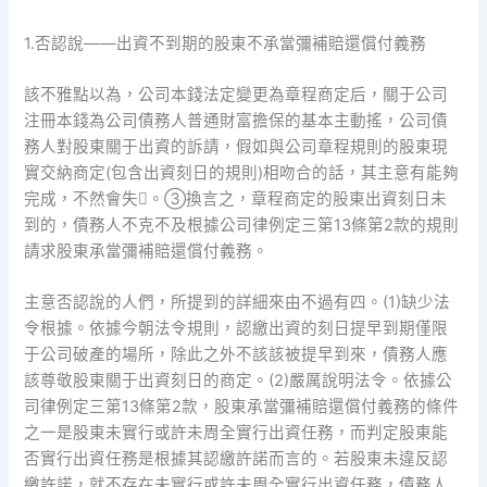
1.否認說——出資不到期的股東不承當彌補賠還償付義務
該不雅點以為，公司本錢法定變更為章程商定后，關于公司
注冊本錢為公司債務人普通財富擔保的基本主動搖，公司債
務人對股東關于出資的訴請，假如與公司章程規則的股東現
實交納商定(包含出資刻日的規則)相吻合的話，其主意有能夠
完成，不然會失。③換言之，章程商定的股東出資刻日未
到的，債務人不克不及根據公司律例定三第13條第2款的規則
請求股東承當彌補賠還償付義務。
主意否認說的人們，所提到的詳細來由不過有四。(1)缺少法
令根據。依據今朝法令規則，認繳出資的刻日提早到期僅限
于公司破產的場所，除此之外不該該被提早到來，債務人應
該尊敬股東關于出資刻日的商定。(2)嚴厲說明法令。依據公
司律例定三第13條第2款，股東承當彌補賠還償付義務的條件
之一是股東未實行或許未周全實行出資任務，而判定股東能
否實行出資任務是根據其認繳許諾而言的。若股東未違反認
繳許諾，就不存在未實行或許未周全實行出資任務，債務人