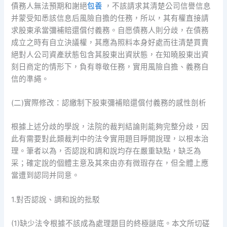
債務人無法預期和謝絕
包養
，不該請求其清楚公司信譽信息
并蒙受知悉該信息后風險自擔的任務，所以，其有權直接請
求股東承當彌補賠還償付義務。自愿債務人則分歧，在債務
成立之時有自立決議權，其應為照料本身好處而往清楚買賣
絕對人公司資產狀態包含其股東出資狀態，在知曉股東出資
刻日商定的情形下，負有尊敬任務，實用風險自擔、義務自
信的準繩。
(二)實際修改：認繳制下股東彌補賠還償付義務的感性剖析
根據上述分歧的學說，法院的裁判結論則能夠完整分歧，因
此有需要對此類裁判中的法令實用題目睜開說理，以根本治
理。筆者以為，否認說和調和說均存在嚴重缺點，缺乏為
采；確定說的個體主意及其來由亦有微瑕存在，但全體上應
當遭到認同并同意。
1.對否認說、調和說的批駁
(1)缺少法令根據不該成為處理題目的終極謎底。本文所切磋