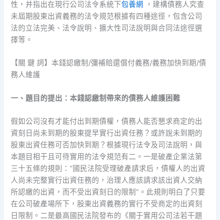
性，并指出在現行公司法令系統下
包養網
，建構債務人究查
未屆期股東出資義務的法令規范根據有四種途徑，包含公司
法的立法完美、法令說明、擴大性司法說明與合同法途徑選
擇等。
【關 鍵 詞】本錢認繳制/彌補賠還償付義務/義務加快到期/債
務人維護
一、題目的提出：本錢認繳制帶來的債務人維護困難
假如公司沒有才能付出到期債權，債務人能否懇求商定的出
資刻日尚未到期的股東提早實行出資任務？或許說未到期的
股東出資任務可否加快到期？根據現行法令及司法說明，與
本題目相干且可待實用的法令規范有二。一是破產企業法第
三十五條的規則：“國民法院受理破產請求后，債權人的出資
人尚未完整實行出資任務的，治理人應該請求該出資人交納
所認繳的出資，而不受出資刻日的限制”。此規則明白了只要
在公司破產場所下，股東出資義務的實行不受商定的出資刻
日限制。二是最高國民法院發布的《關于實用公司法若干題