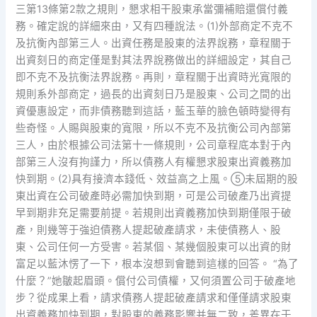
三第13條第2款之規則，懇求相干股東承當彌補賠還償付義
務。確定說的詳細來由，又有四種說法。(1)外部商定不克不
及抗衡內部第三人。出資任務是股東的法界說務，章程關于
出資刻日的商定僅是對其法界說務做出的詳細設定，其自己
即不克不及抗衡法界說務。再則，章程關于出資時光寬限的
規則系外部商定，過長的出資刻日乃是股東、公司之間的出
資優惠設定，而非債務聽到這話，藍玉華的臉色頓時變得有
些奇怪。人賜與股東的寬限，所以不克不及抗衡公司內部第
三人，由於根據公司法第十一條規則，公司章程底本對于內
部第三人沒有拘謹力，所以債務人有權懇求股東出資義務加
快到期。(2)具有接濟本錢低、效益高之上風。⑤未屆期的股
東出資在公司破產時必需加快到期，可是公司破產乃出資提
早到期非充足需要前提。若規則出資義務加快到期僅限于破
產，則幾等于強迫債務人提起破產請求，未使債務人、股
東、公司任何一方受害。若某個、某幾個股東可以出資的財
富足以藍沐愣了一下，根本沒想到會聽到這樣的回答。 “為了
什麼？”她皺起眉頭。償付公司債權，又何須置公司于破產地
步？從成果上看，請求債務人提起破產請求和僅僅請求股東
出資義務加快到期，對股東的義務影響并無二致，差異在于