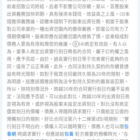
前者招致公司終結，后者不影響公司存續。是以，答應股東
出資義務加快到期，具有接濟本錢低、效益高之上風。(3)本
錢擔保義務論。認繳本錢制下的股東出資任務，相當于股東
對公司承當的一種出資范圍內的擔保義務，即當公司有力了
債期債權時，股東即應在認繳范圍內替換了債。這會組成對
債務人更為有用和周密的維護。⑥(4)商定有效說。有人以
為，當事人商定出資實行刻日畸長的合同，屬于訂約權之濫
用，應予否認。由於，過長實行刻日等于完善實行能夠的合
同，違背了公正準繩。此外，合同法對持久契約的存續普通
設有時光限制，如對于租賃合同最持久限為20年的限制，即
為明證。這應該類推說明為法令對持久契約的最高容忍期。
所以，除特別情況外，跨越20年的合同實行刻日均屬不妥商
定，法院應予否認。可以由此對比，跨越20年的出資刻日商
定視為有效，或許視為股東未設定出資刻日。對比沒有商定
還款刻日的債權，債務人得隨時請求實行，只需給足公道的
預備刻日的規則，好比合同法第六十二條第(四)項規則：“實
行刻日不明白的，債權人可以隨時實行，債務人也可以隨
包
養網
時請求實行，但應該給
包養
對方需要的預備時光。”在