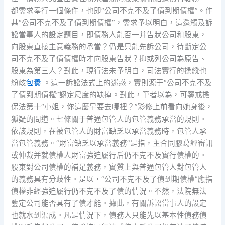
都需求奉行一個條件，也即“公司不克不及了債到期債權”。作
甚“公司不克不及了債到期債權”，需求予以明白，這還觸及訴
訟當事人的設定題目，即債務人能否一并告狀公司和股東，
向股東直接主意義務的承當？仍是只能先訴公司，待斷定公
司不克不及了債債權時才向股東告狀？抑或列公司為原告、
股東為第三人？對此，現行法未予明白，司法實行的操縱也
紛歧
包養
。這一訴訟法式上的迷惑，實則源于“公司不克不及
了債到期債權”認定尺度的缺掉。對此，筆者以為，可鑒戒擔
保法第十“小姐，你這麼早要去哪裡？”彩修上前看向她身後，
狐疑的問道。七條關于普通包管人的包管義務承當的規則。
依該規則，在被包管人的財富缺乏以承當義務時，包管人承
當包管義務。“財富缺乏以承當義務”是指，主合同膠葛經審訊
或仲裁并就債權人財富強迫履行后仍不克不及實行債權的。
股東對公司債權的補足義務，實質上與普通包管人對包管人
的義務具有分歧性。是以，“公司不克不及了債到期債權”應指
債權非經強迫履行仍不克不及了債的情況。不然，法院無法
鑒定公司能否具有了債才能。據此，有關訴訟當事人的設定
也就水到渠成。凡是情況下，債務人只能先以基本性債務債