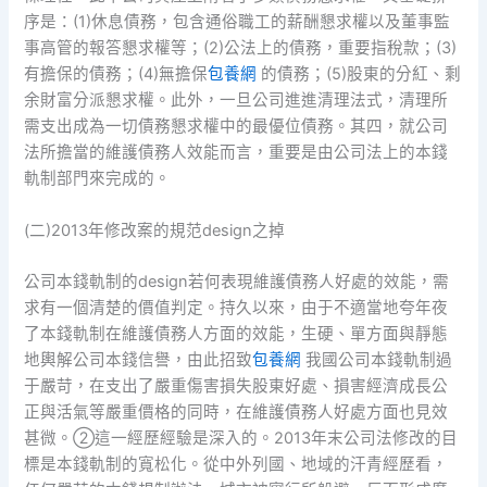
序是：(1)休息債務，包含通俗職工的薪酬懇求權以及董事監
事高管的報答懇求權等；(2)公法上的債務，重要指稅款；(3)
有擔保的債務；(4)無擔保
包養網
的債務；(5)股東的分紅、剩
余財富分派懇求權。此外，一旦公司進進清理法式，清理所
需支出成為一切債務懇求權中的最優位債務。其四，就公司
法所擔當的維護債務人效能而言，重要是由公司法上的本錢
軌制部門來完成的。
(二)2013年修改案的規范design之掉
公司本錢軌制的design若何表現維護債務人好處的效能，需
求有一個清楚的價值判定。持久以來，由于不適當地夸年夜
了本錢軌制在維護債務人方面的效能，生硬、單方面與靜態
地輿解公司本錢信譽，由此招致
包養網
我國公司本錢軌制過
于嚴苛，在支出了嚴重傷害損失股東好處、損害經濟成長公
正與活氣等嚴重價格的同時，在維護債務人好處方面也見效
甚微。②這一經歷經驗是深入的。2013年末公司法修改的目
標是本錢軌制的寬松化。從中外列國、地域的汗青經歷看，