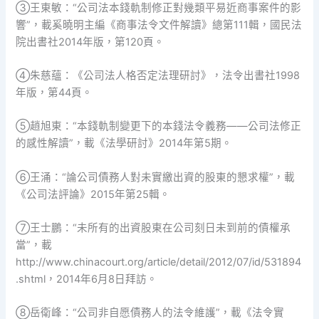
③王東敏：“公司法本錢軌制修正對幾類平易近商事案件的影
響”，載奚曉明主編《商事法令文件解讀》總第111輯，國民法
院出書社2014年版，第120頁。
④朱慈蘊：《公司法人格否定法理研討》，法令出書社1998
年版，第44頁。
⑤趙旭東：“本錢軌制變更下的本錢法令義務——公司法修正
的感性解讀”，載《法學研討》2014年第5期。
⑥王涌：“論公司債務人對未實繳出資的股東的懇求權”，載
《公司法評論》2015年第25輯。
⑦王士鵬：“未所有的出資股東在公司刻日未到前的債權承
當”，載
http://www.chinacourt.org/article/detail/2012/07/id/531894
.shtml，2014年6月8日拜訪。
⑧岳衛峰：“公司非自愿債務人的法令維護”，載《法令實