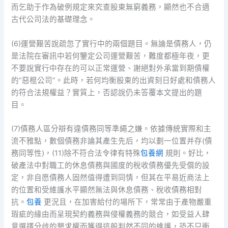
而乞助于作為破例規定來究查股東無窮義務，顯然也不合適
古代公司法的基礎理念。
(6)運營艱苦說疏忽了實行中的兩個題目。無論是債務人，仍
是法院在審訊中若何鑒定公司運營艱苦，難度都極年夜，更
不要說實行中存在的可以正常運營、謝絕對外承當到期債權
的“惡棍公司”。此時，若何均衡股東的出資刻日好處和債務人
的符合法規權益？實質上，否認說仍未答覆本文提出的題
目。
(7)債務人區分辯有違債務同等準繩之嫌。依據傳統實際和主
流不雅點，數個債務非論其產生先后，均以劃一位置并存(債
務同等性)，(11)除不符合法令律有特殊
包養網
規則。好比，
破產法中對職工的休息債務與國度的稅收債務優先受償的設
定，非自愿債務人固然值得遭到同情，但其在平易近商法上
的位置和受維護水平顯然無法與休息債務、稅收債務相對
抗。
包養
更況且，在加害給付的場所下，常常由于產物嚴重
瑕疵的緣由而呈現契約義務與侵權義務的競合，如受益人肆
意選擇分歧的懇求權而獲得這般判然不同的維護，恐不只衝