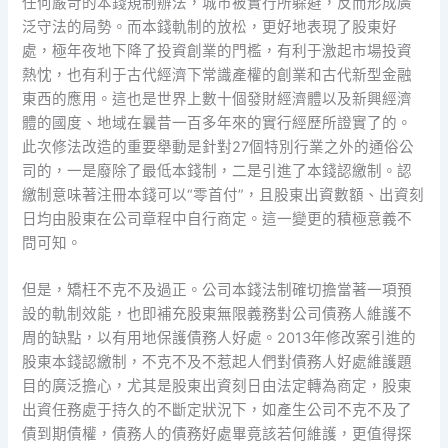
任何嚴苛的本錢規制辦法，城市被實行所躲避，反而形成廣
泛守法的局勢。而本錢軌制的放松，更好地表現了股東好
處，極年夜地下降了投資創業的門檻，有利于激起市場投資
熱忱，也有利于古代經濟下常識產權的創業和古代新型金融
東西的應用。這也是世界上數十個發財經濟體以及新興經濟
體的國度、地域在曩昔一百多年來的實行經歷所證實了的。
此次修法改造的重要舉動是針對27個特別行業之外的通俗公
司的，一是廢除了最低本錢制，二是引進了本錢認繳制。認
繳制意味著注冊本錢可以“零首付”，且股東出資數額、出資刻
日均由股東在公司章程中自行商定。這一變更的積極意義不
問可知。
但是，矯枉不克不及過正。公司本錢法制確切擔當著一項預
設的軌制效能，也即補充股東無限義務對公司債務人維護不
周的缺點，以有用地保護債務人好處。2013年修改案引進的
股東本錢認繳制，不克不及不惹起人們對債務人好處維護題
目的廣泛擔心，尤其是股東出資刻日由法定轉為商定，股東
出資任務處于持久的不斷定狀況下，如產生公司不克不及了
債到期債權，債務人的債務好處畢竟該若何維護，更值得探