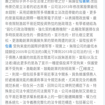
嚴之間似乎并不存在法理上的好壞之分。無論從
包養網
改造
佈景仍是立法者的初志來看，公司法2013年修改案廢棄最低
本錢制、采用認繳制等多項嚴重立法改造舉動的出臺，更多
的是當局藉此開釋一種政策電子訊號，以表揚簡政放權、最
年夜限制激起平易近間投資熱忱的施政理念，有學者總結為
“弱化行政治理機制、強化契約義務機制”。此種政策選擇在良
多時辰是政治性的、價值性的、宣示性的，好比樹立更寬
松、更激勵創業與擴展失業的營商周遭的狀況，晉陞投資不
包養
受拘束度的國際評價等等。現實上，無限公司的最低本
錢額從2005年公司法的3萬元下降到2013年公司法的1元，對
于債務人維護的效能而言簡直可以說無甚差別，當局(以及立
法者)藉此更多的是為了宣示一種提倡投資不受拘束、保護營
業不受拘束、激勵創業、鼓勵創業的財經政策。①維度之
二，則是一個包括多重平易近事法令關系、肩負維護債務人
好處維護效能的嚴謹商事法令規范系統，尤其是完全的義務
規范系統。但在另一方面，回到公司立律例范構造下去，特
殊是公司法令規范的司法實用下去，公司本錢軌制又是樹立
在平易近事懇求權系統基本上的一個行動邏輯嚴整、權力任
務系統化、法令義務完整化的法令規范構造，包括著公司、