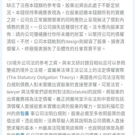
缺乏了注冊本錢額的參考值，股東出資由此處于不斷定狀
況。本錢保持準繩應表現為，在股東認繳本錢額所有的實繳
之前，公司在正常展開營業的同時應防止呈現無法了債對內
債務的景況。一旦公司損失這種償付才能，法令應向股東宣
佈：請向公司彌補繳付你所未繳的財富，以堅持公司的債權
清結。不然，公司本錢軌制的design則縱容了股東、損害清
償權人，終極傷害損失了全體性的社會買賣平安。
(3)境外公司法的參考之資。與本文研討題目相似且可以參照
鑒戒的境外立法規，當屬美法律王法公法上的法定債權實際
(The Statutory Obligation Theory)。美國各州公司法沒有明
白規則債務人對未實繳出資股東的直接懇求權，可是法官、
lawyer 與法學家們卻依附對法則(statute)的說明，將股東的
出資義務視為法定債權，義正詞嚴地宣示在法則中曾經包括
清償權人直接追索未實繳出資的股東的權力。如加利福尼亞
州的商
包養
事公司法明白規則，股東必需至多依照股票的面
值出資。憑此規則，法典草擬人將其說明為公司債務人直接
懇求權的基本。州最高法院實用該條時，也說明該條是為那