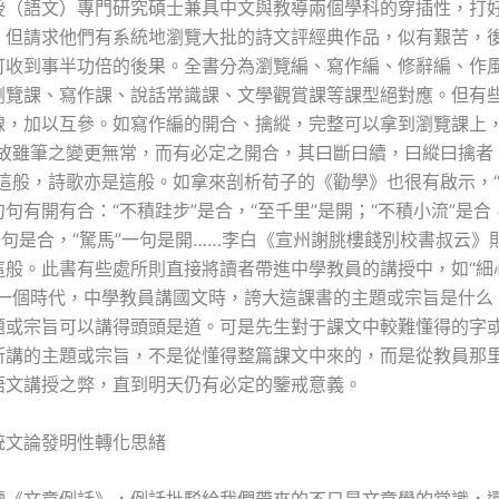
授（語文）專門研究碩士兼具中文與教導兩個學科的穿插性，打
，但請求他們有系統地瀏覽大批的詩文評經典作品，似有艱苦，
可收到事半功倍的後果。全書分為瀏覽編、寫作編、修辭編、作
瀏覽課、寫作課、說話常識課、文學觀賞課等課型絕對應。但有
線，加以互參。如寫作編的開合、擒縱，完整可以拿到瀏覽課上
“故雖筆之變更無常，而有必定之開合，其曰斷曰續，曰縱曰擒者
章這般，詩歌亦是這般。如拿來剖析荀子的《勸學》也很有啟示，“
句有開有合：“不積跬步”是合，“至千里”是開；“不積小流”是合，
一句是合，“駑馬”一句是開……李白《宣州謝朓樓餞別校書叔云》
這般。此書有些處所則直接將讀者帶進中學教員的講授中，如“細
有一個時代，中學教員講國文時，誇大這課書的主題或宗旨是什么
題或宗旨可以講得頭頭是道。可是先生對于課文中較難懂得的字
所講的主題或宗旨，不是從懂得整篇課文中來的，而是從教員那里
語文講授之弊，直到明天仍有必定的鑒戒意義。
統文論發明性轉化思緒