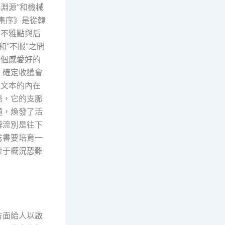
淵源“和機械
集序》是從韓
的不雅點與后
和“不服”之間
一個感愛好的
，確定收獲會
對文本的內在
脈，它的支脈
通，煥發了活
辨流別是往下
唸書要培育一
流于概況恐難
方面給人以啟