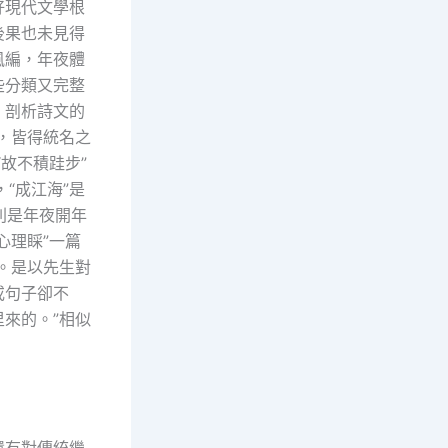
好現代文學根
後果也未見得
風編，年夜體
些分類又完整
，剖析詩文的
，皆得統名之
故不積跬步”
“成江海”是
則是年夜開年
心理睬”一篇
。是以先生對
或句子卻不
來的。”相似