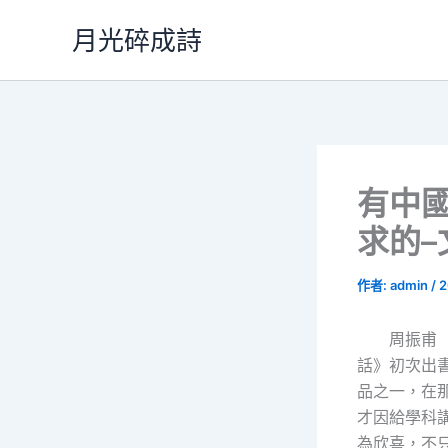
跳
月光碎成詩
至
主
要
內
容
有中
求的–
作者:
admin
/
2
周振甫（
話》初次出書
品之一，在
才因給學科
為欣喜，不