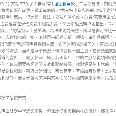
師的“文話”中花了大批篇幅比
瑜伽教室
擬了二者之分歧，闡明找
它雖模仿而有變更，跟鑒戒似的。”尤其指出歐陽修的《梅圣俞詩
東野序》而來，但論點、提法、寫法均有分歧。前者“窮而后工”
”之論經常在現代文論中相提并論，然此處很是精辟地指出，“叫”
窮而后工”的論點就比擬美滿，寫法也更為天然。所以唸書可先從
接上去往找它的上線、下線再來細讀比擬，把這一串作品都讀了
如“辨流別”就是辨明有幾個主流，它們的流向是如何的。這需求
細致的清楚，而不是浮于概況。韓愈就像一個主流，它有幾個支
偏僻的處所，走向了乾涸，過了若干年后，它的主脈又從頭被疏
不停。這三個要害詞之間又彼此聯絡接觸：找淵源是往上說的，
革是對找淵源、辨流此外細化，有因有革，有繼續有改革。是以
氣和感到，要善于發明文本與文本之間的內涵的聯絡接觸，只是
學語文講授鑒戒
未明白針對中學語文講授，但無論從編製到內在的事務，都在這