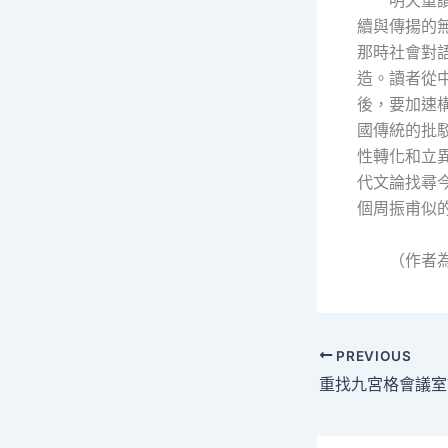
明天重
續與傳揚的
那時社會對
造。讀者從
後，要加速
國傳統的批
性轉化和立
代文論找尋
個周振甫似
（作者
PREVIOUS