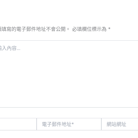
須填寫的電子郵件地址不會公開。
必填欄位標示為
*
電
網
子
站
郵
網