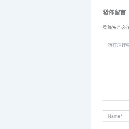
發佈留言
發佈留言必
請
在
這
裡
輸
入
內
容...
Name*