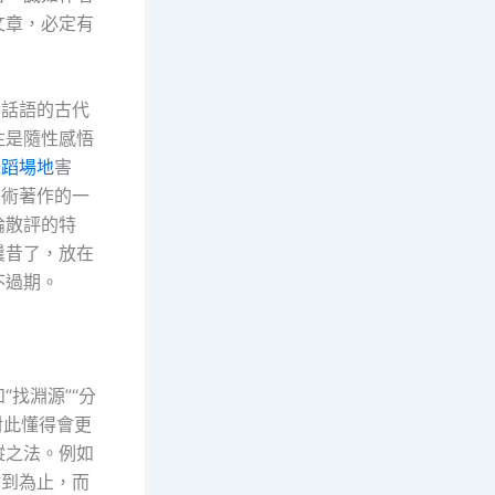
文章，必定有
論話語的古代
往是隨性感悟
舞蹈場地
害
學術著作的一
論散評的特
曩昔了，放在
不過期。
找淵源”“分
對此懂得會更
縱之法。例如
點到為止，而