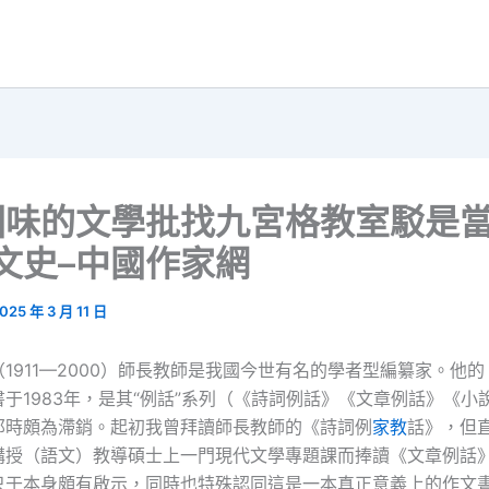
國味的文學批找九宮格教室駁是
文史–中國作家網
025 年 3 月 11 日
1911—2000）師長教師是我國今世有名的學者型編纂家。他
于1983年，是其“例話”系列（《詩詞例話》《文章例話》《小
那時頗為滯銷。起初我曾拜讀師長教師的《詩詞例
家教
話》，但
講授（語文）教導碩士上一門現代文學專題課而捧讀《文章例話
只于本身頗有啟示，同時也特殊認同這是一本真正意義上的作文