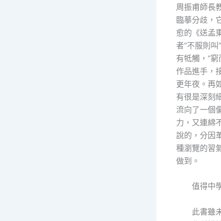
周振甫師長教
臨摹分歧，
愈的《送孟
者“不服則叫
有牴觸，“
作品進手，
更年夜。再
有很是深刻
流向了一個
力，又連綿
說的，分因
種瀏覽的習
做到。
值得中
此書雖