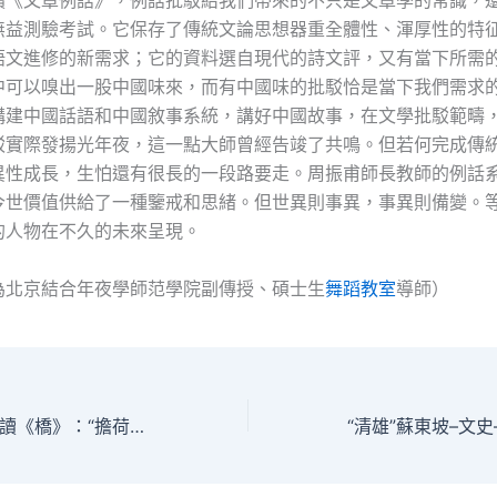
讀《文章例話》，例話批駁給我們帶來的不只是文章學的常識，
無益測驗考試。它保存了傳統文論思想器重全體性、渾厚性的特
語文進修的新需求；它的資料選自現代的詩文評，又有當下所需
中可以嗅出一股中國味來，而有中國味的批駁恰是當下我們需求
構建中國話語和中國敘事系統，講好中國故事，在文學批駁範疇
駁實際發揚光年夜，這一點大師曾經告竣了共鳴。但若何完成傳
異性成長，生怕還有很長的一段路要走。周振甫師長教師的例話
今世價值供給了一種鑒戒和思緒。但世異則事異，事異則備變。
的人物在不久的未來呈現。
為北京結合年夜學師范學院副傳授、碩士生
舞蹈教室
導師）
重找九宮格會議室讀《橋》：“擔荷之美”–文史–中國作家網