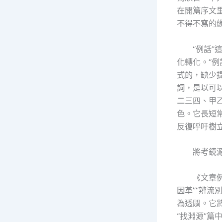
在開篇序文
不得不寫的
“例話
化轉化。“例
式的，缺少
詞，是以可
二三四、甲
色。它長短
反復呼吁樹
將考鏡
《文章
因革”“辨流
為透闢。它
“找淵源”