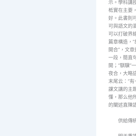
示。學科講
柢實在主要
好。此書則
可與語文的
可以打破界
篇章構造，
開合”，文
一段，簡直句
開；“騏驥”
夜合，大略
末尾云：“
課文講的主
懂，那么他
的闡述直陳
供給傳