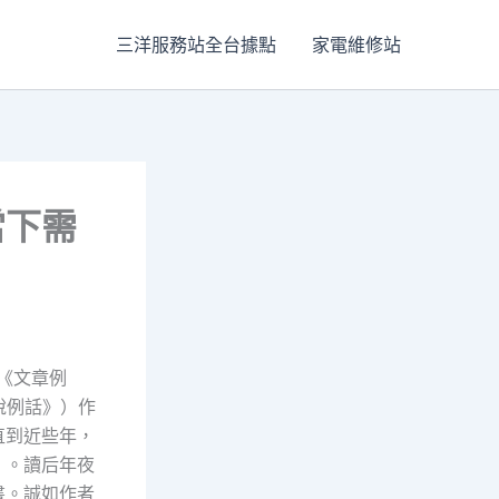
三洋服務站全台據點
家電維修站
當下需
的《文章例
說例話》）作
直到近些年，
》。讀后年夜
書。誠如作者