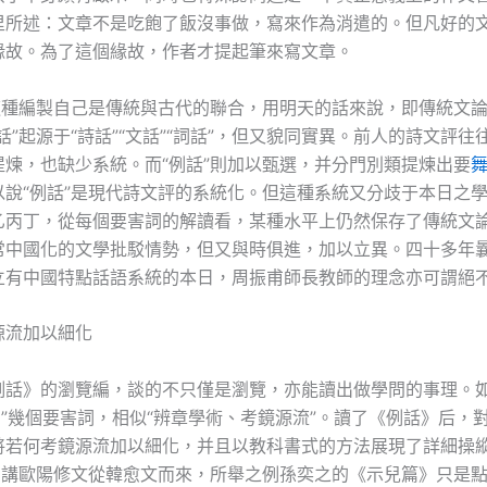
里所述：文章不是吃飽了飯沒事做，寫來作為消遣的。但凡好的
緣故。為了這個緣故，作者才提起筆來寫文章。
”這種編製自己是傳統與古代的聯合，用明天的話來說，即傳統文
話”起源于“詩話”“文話”“詞話”，但又貌同實異。前人的詩文評往
提煉，也缺少系統。而“例話”則加以甄選，并分門別類提煉出要
以說“例話”是現代詩文評的系統化。但這種系統又分歧于本日之
乙丙丁，從每個要害詞的解讀看，某種水平上仍然保存了傳統文
常中國化的文學批駁情勢，但又與時俱進，加以立異。四十多年
立有中國特點話語系統的本日，周振甫師長教師的理念亦可謂絕
源流加以細化
例話》的瀏覽編，談的不只僅是瀏覽，亦能讀出做學問的事理。如“
別”幾個要害詞，相似“辨章學術、考鏡源流”。讀了《例話》后，
將若何考鏡源流加以細化，并且以教科書式的方法展現了詳細操
篇中講歐陽修文從韓愈文而來，所舉之例孫奕之的《示兒篇》只是