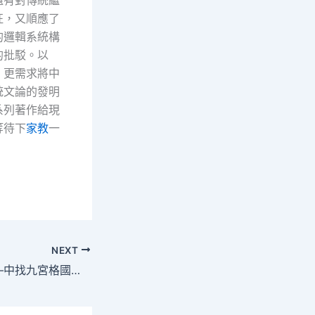
還有對傳統繼
征，又順應了
的邏輯系統構
的批駁。以
，更需求將中
統文論的發明
系列著作給現
等待下
家教
一
NEXT
“清雄”蘇東坡–文史–中找九宮格國作家網