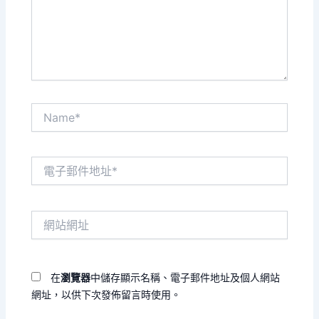
入
內
容...
Name*
電
子
郵
件
網
地
站
址
網
*
址
在
瀏覽器
中儲存顯示名稱、電子郵件地址及個人網站
網址，以供下次發佈留言時使用。