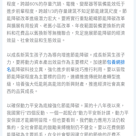
程度，跨越60%的存量汽鍋、電機、變壓器等裝備能效低于
進步前輩程度，跨越1/3的存量建筑不知足節能建筑尺度，節
能降碳改革進級潛力宏大。要將實行重點範疇節能降碳改革
與擴展有用投資、老舊小區改革、年夜範圍裝備更換新的資
料和花費品以舊換新等無機聯合，充足施展節能降碳的經濟
效益、社會效益和生態效益。
以成長新質生孩子力為導向增進節能降碳。成長新質生孩子
力，要將動力資本產出效益作為主要標尺，加速節
包養網排
名
能降碳科技立異，強化進步前輩技巧推行利用。要以晉陞
節能降碳程度為主要標的目的，連續推進傳統財產轉型進
級，培養強大低能耗高能效的新興財產，推進經濟社會高東
西的品質成長。
以確保動力平安為底線強化節能降碳。黨的十八年夜以來，
我國實行“四個反動、一個一起配合”動力平安新計謀，動力平
安保證才能顯明晉陞。但也要看到，我們動力應用方法仍較
集約，全社會節能的鼓勵束縛機制仍不健全。要以花費側節
能降碳為主要抓手，在全社會堅固建立節約節儉的花費不