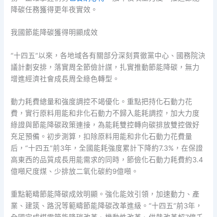
降碳任務獲得更年夜實效。
我國節能降碳獲得明顯成效
“十四五”以來，各地域各有關部分深刻貫徹黨中心、國務院決
議計劃安排，落實周全節儉計謀，扎實推動節能降碳，無力
增進經濟社會成長周全綠色轉型。
動力耗費總量和強度調控不竭優化。重點把持化石動力花
費，實行原料用能和非化石動力不歸入能耗調控，加大力度
綠證與節能降碳政策連接，為能耗雙控轉向碳排放雙控做好
充足預備。初步測算，扣除原料用能和非化石動力花費量
后，“十四五”前3年，全國能耗強度累計下降約7.3%，在保證
高東西的品質成長用能需求的同時，節儉化石動力耗費約3.4
億噸尺度煤、少排放二氧化碳約9億噸。
重點範疇節能降碳成效明顯。強化能效引領，加速動力、產
業、建筑、路況等範疇節能降碳改革進級。“十四五”前3年，