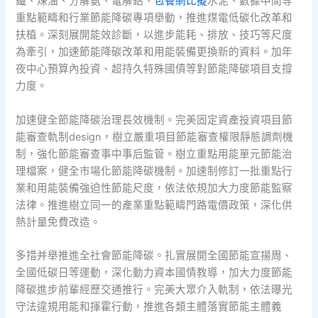
鐵、煉油、分解氨、電解鋁、
包養網比擬
水泥、數據中間等
重點範疇和行業節能降碳專項舉動，推進煤電低碳化改革和
扶植。深刻展開能效診斷，以進步能耗、排放、技巧等尺度
為牽引，加速節能降碳改革和用能裝備更換新的資料。加年
夜中心預算內投資、超持久特殊國債等對節能降碳項目支撐
力度。
加速健全節能降碳治理長效機制。完美固定資產投資項目節
能審查軌制design，樹立嚴重項目節能審查權限靜態調劑機
制，強化節能審查事中事后監管。樹立重點用能單元節能治
理檔案，健全市場化節能降碳機制。加速制修訂一批重點行
業和用能裝備強迫性節能尺度，依法依規加大力度節能監察
法律。推進樹立同一的產業重點範疇門路電價政策，深化供
熱計量免費改造。
多措并舉推進全社會節能降碳。扎實展開全國節能宣揚周、
全國低碳日等運動，深化動力資本國情教導，加大力度節能
降碳進步前輩經歷交通推行。完美大眾介入軌制，依法曝光
守法違規用能和揮霍行動，推進各類主體落實節能主體義