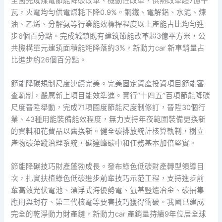
全國完成煤電節能降碳改革、機動性改革、供熱改革超7億千
瓦，火電均勻供電煤耗下降0.9%。鋼鐵、電解鋁、水泥、煉
油、乙烯、分解氨等行業能效標桿程度以上產能占比均勻進
步6個百分點。完成城鎮既有建筑節能改革超3億平方米，公
共機構單元建筑面積能耗降落約3%，新動力car 新車銷量占
比進步約26個百分點。
節能降碳規制尺度連續完美。完美固定資產投資項目節能審
查軌制，嚴厲新上項目能效準進。實行“十四五”百項節能降碳
尺度晉陞舉動，完成71項國度節能尺度制修訂，晉陞30個行
業、43種用能裝備能效程度，無力支持年夜範圍裝備更換新
的資料和花費品以舊換新。健全碳排放統計核算軌制，樹立
產物碳萍蹤治理系統，碳達峰碳中和任務基本加倍堅實。
節能降碳技巧財產蓬勃成長。發布綠色低碳財產轉型領導目
次，扎實扶植綠色低碳進步前輩技巧示范工程，支持進步前
輩高效光伏電池、漂浮式海優勢電、氫基豎爐冶金、碳捕集
應用與封存、第三代核電等要害技巧獲得衝破。我國已建成
完全的乾淨動力財產鏈，新動力car 產銷量持續9年位居全球