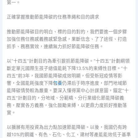
第一。
正確掌握推動節能降碳的任務準繩和目的請求
推動節能降碳目的明白、標的目的對的，我們要進一個步驟
加強任務任務感義務感緊急感，果斷信念、了了途徑、打造
抓手、務務實效，連續無力抓好節能降碳任務。
以“十四五”計劃目的為牽引狠抓節能降碳。“十四五”計劃綱領
斷定單元國際生孩子總值能耗下降13.5%的束縛性目標。“十
四五”前3年，我國節能降碳成效明顯，但受新冠疫情等影
響，全國能耗強度下降
包養
仍滯后于時序進度，部門地域節
能降碳情勢較為嚴重。要深入懂得黨中心計謀意圖，錨定“十
四五”計劃目的，分地域、分範疇、分行業細化節能降碳義
務，壓實各方義務，強化鼓勵束縛，以更鼎力度抓好推動落
實。
以擴展有用投資為出力點加速節能降碳。以後，我國仍有跨
越10%的鋼鐵、有色、石化、化工、建材等產能能效低于基準