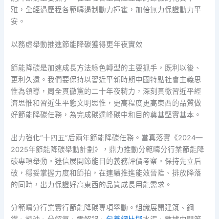
雅，全經過歷程各範疇遏制動力揮霍，加倍無力保證動力平
安。
以務虛舉動推進節能降碳獲得更年夜實效
節能降碳是加速成長方法綠色轉型的主要抓手，既利以後、
更利久遠。我們要保持以習近平新時期中國特點社會主義思
惟為領導，周全貫徹黨的二十年夜精力，深刻貫徹習近平經
濟思惟和習近生平態文明思惟，更高程度更高東西的品質做
好節能降碳任務，為完成碳達峰碳中和目的奠基堅實基本。
出力強化“十四五”后兩年節能降碳任務。當真落實《2024—
2025年節能降碳舉動計劃》，鼎力推動分範疇分行業節能降
碳專項舉動。迷信展開節能目的義務評價考察。保持先立后
破，穩妥掌握力度和節拍，在連續推進能效晉陞、排放降落
的同時，出力保證好高東西的品質成長用能需求。
分範疇分行業實行節能降碳專項舉動。組織展開建筑、鋼