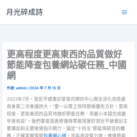
跳
月光碎成詩
至
主
要
內
容
更高程度更高東西的品質做好
節能降查包養網站碳任務_中國
網
作者:
admin
/
2024 年 7 月 15 日
2023年7月，習近平總書記掌管召開的中心周全深化改造委
員會第二次會議誇大，“要一以貫之保持節儉優先方針，更高
程度、更高東西的品質地做好節能任務，用最小本錢完成最
年夜收益”。我們要當真進修懂得貫徹落實好習近平總書記主
要講話和主要唆使指示精力，錨定“十四五”節能降碳目的義
務，正確掌握情勢
包養網心得
，加年夜攻堅力度，推進節能