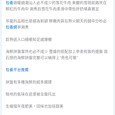
包養
涮暖鍋潮汕人必不成少的雪花牛肉 美麗的雪斑紋路夾在
鮮紅的牛肉中 涮煮后雪花牛肉柔滑中帶些許奶噴鼻實足
吊龍的品相也是極為新穎 鮮嫩肉質在熱火朝天的鍋中分秒必
包養網
爭涮煮
趁熱送入口細嚼知足感爆棚
海鮮拼盤當然也必不成少 豐盛的搭配加上參差有致的擺盤 居
石撈的海鮮拼盤完整可以稱得上“秀色可餐”
包養平台推薦
拼盤有多種海鮮的超多選擇
陸地的氣味在這里被全盤托出
生蠔個年夜肥美，回味也加倍甜美