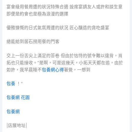
宴會級用餐周遭的狀況特殊合適 設席宴請友人或許和談生意
即便是約會也是極為浪漫的選擇
優雅慷慨的日式氣氛周遭的狀況 匠心釀造的貪吃盛宴
總能給到居石撈用餐的門客
交上一份舌尖上滿足的答卷 但由於怙恃的號令難以違背，肖
拓也只能接收。”是啊，可是這幾天，小拓天天都在追，由於
如許，我早晨睡不
包養網心得
著覺，一想到
包養
！”
包養網 花園
包養網
|店展地址|