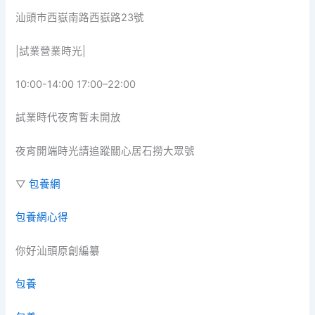
汕頭市西嶽南路西嶽路23號
|試業營業時光|
10:00-14:00 17:00–22:00
試業時代夜宵暫未開放
夜宵開端時光請追蹤關心居石撈大眾號
▽
包養網
包養網心得
你好汕頭原創編纂
包養