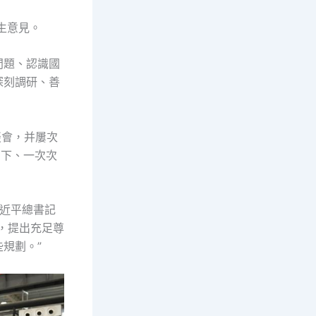
生意見。
問題、認識國
深刻調研、善
談會，并屢次
劃下、一次次
習近平總書記
，提出充足尊
規劃。”