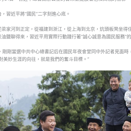
，習近平將“國民”二字刻進心底。
從梁家河到正定，從福建到浙江，從上海到北京，炕頭板凳坐得
米油鹽聊得來，習近平用實際行動踐行著“誠心誠意為國民服務”
1月，剛剛當選中共中心總書記后在國民年夜會堂同中外記者見面時
民對美妙生涯的向往，就是我們的奮斗目標。”