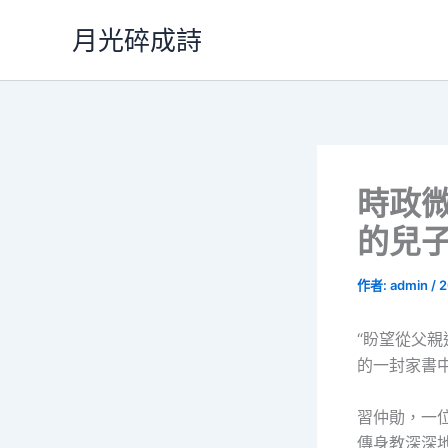
跳
月光碎成詩
至
主
要
內
容
時政
的兒子
作者:
admin
/
2
“盼望從父
的一封家書
習仲勛，一
傳身教深深