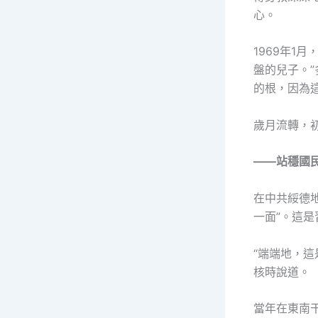
心。
1969年1
盤的兒子。”
的根，因為
歲月流轉，
——站穩國
在中共綏德
一面”。這
“端端地，這
核時說道。
當年在東南