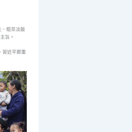
住、粗茶淡飯
的主旨。
，習近平鄭重