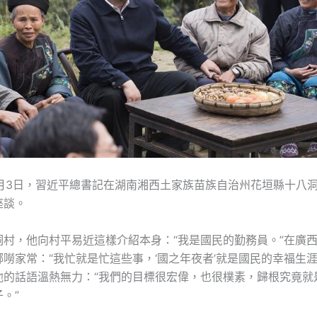
11月3日，習近平總書記在湖南湘西土家族苗族自治州花垣縣十八
座談。
洞村，他向村平易近這樣介紹本身：“我是國民的勤務員。”在廣
嘮家常：“我忙就是忙這些事，‘國之年夜者’就是國民的幸福生涯
他的話語溫熱無力：“我們的目標很宏偉，也很樸素，歸根究竟就
。”