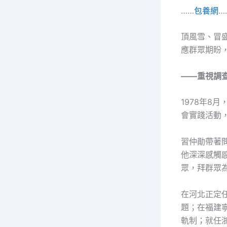
……
包養網
…
頂風雪、冒
應群眾期盼
——重視調
1978年
會實踐活動
習仲勛帶著
他深深感觸
眾，拜群眾
在河北正定
題；在福建寧
軌制；就任