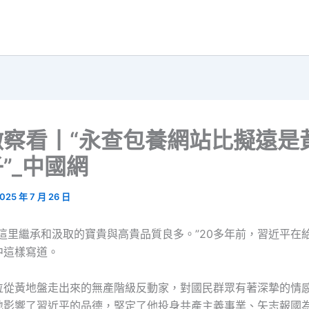
微察看丨“永查包養網站比擬遠是
”_中國網
025 年 7 月 26 日
親這里繼承和汲取的寶貴與高貴品質良多。”20多年前，習近平在
中這樣寫道。
位從黃地盤走出來的無產階級反動家，對國民群眾有著深摯的情
地影響了習近平的品德，堅定了他投身共產主義事業、矢志報國