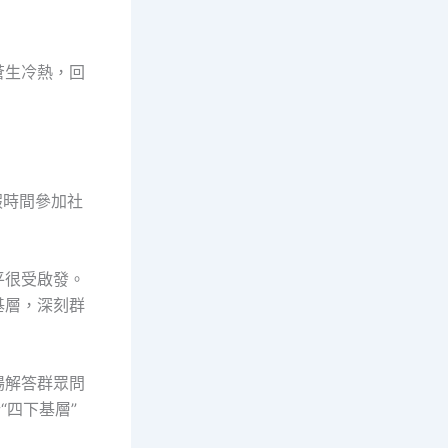
蒼生冷熱，回
假時間參加社
平很受啟發。
基層，深刻群
場解答群眾問
“四下基層”