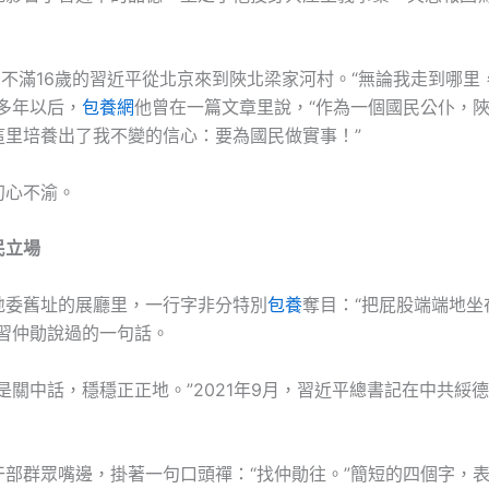
月，不滿16歲的習近平從北京來到陜北梁家河村。“無論我走到哪
多年以后，
包養網
他曾在一篇文章里說，“作為一個國民公仆，
這里培養出了我不變的信心：要為國民做實事！”
初心不渝。
民立場
地委舊址的展廳里，一行字非分特別
包養
奪目：“把屁股端端地坐
是習仲勛說過的一句話。
是關中話，穩穩正正地。”2021年9月，習近平總書記在中共綏
干部群眾嘴邊，掛著一句口頭禪：“找仲勛往。”簡短的四個字，