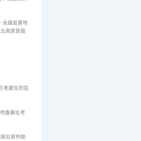
里，永遠是黃地
陜北高原是我
在老蒼生的這
德地委舊址考
表達出習仲勛