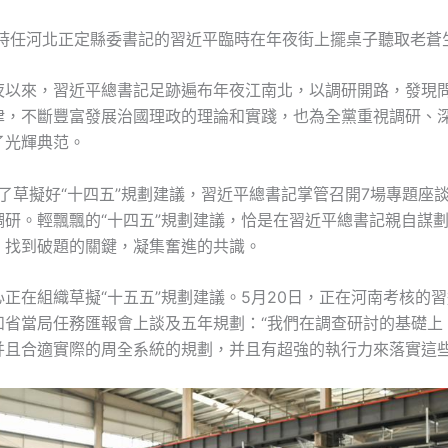
年，時任河北正定縣委書記的習近平臨時在年夜街上擺桌子聽取老蒼
夜以來，習近平總書記足跡遍布年夜江南北，以調研開路，發現
律，不斷豐富發展治國理政的理論和實踐，也為全黨重視調研、
了光輝典范。
為了草擬好“十四五”規劃建議，習近平總書記掌管召開7場專題座
調研。輕飄飄的“十四五”規劃建議，恰是在習近平總書記親自謀
，找到破題的關鍵，凝集奮進的共識。
正在組織草擬“十五五”規劃建議。5月20日，正在河南考核的
和省當局任務匯報會上談及五年規劃：“我們在調查研討的基礎上
并且合適實際的周全系統的規劃，并且有超強的執行力來落實這些