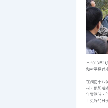
△2013年
和村平易近
在湖南十八
村，他和老鄉
年賀詞時，
上更好的日子