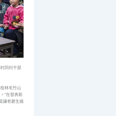
洞村同村干部
西桂林毛竹山
。”在發表新
是讓老蒼生過