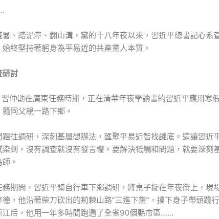
…
盛暑、踏泥濘、翻山溝，黨的十八年夜以來，習近平總書記心系
，始終堅持著躬身為平易近的共產黨人本質。
查研討
8月，習仲勛在廣東任務時期，正在清華年夜學讀書的習近平應用寒
，隨同父親一路下鄉。
問題往調研，深刻基層想辦法，匯聚平易近智找謎底。這讓習近
感染到，沒有調查就沒有發言權。要解決牴觸和問題，就要深刻
為師。
任務期間，習近平騎自行車下鄉調研，將桌子擺在年夜街上，現
德，他沿著柴刀砍出的荊棘山路“三進下黨”，撲下身子帶頭踐行
浙江后，他用一年多時間跑遍了全省90個縣市區……