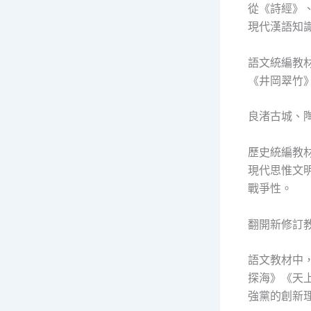
從《詩經》
現代漢語知
語文統編教
《井岡翠竹
良渚古城、
歷史統編教
現代思惟文
戰爭性。
翻開新修訂
語文教材中
探海》《天
強黨的創新