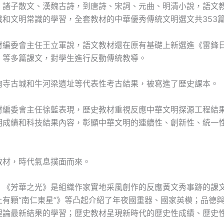
、諸子散文、漢魏古詩，到唐詩、宋詞、元曲、明清小說，語文
識和文明常識的學習，全套教材的中華優秀傳統文明選文共353
材編委會主任王立軍說，語文教材還在原有基礎上新選進《雷鋒
》等多篇課文，對學生進行反動傳統教導。
陶寺古城和牛河梁遺址等代表性考古結果，被寫進了歷史課本。
材編委會主任徐藍表現，歷史教材重視反應中華文明探源工程結
明成績和科技結果內容，彰顯中華文明的連續性、創新性、統一
教材，時代氣息撲面而來。
，《芳華之光》是組織作家實地采風創作的反應黃文秀事跡的課文
上有顆“南仁東星”》等凸起介紹了年夜國重器、國家英模；品德
理論最新結果的學習；歷史教材呈現新時代的歷史性成績、歷史性