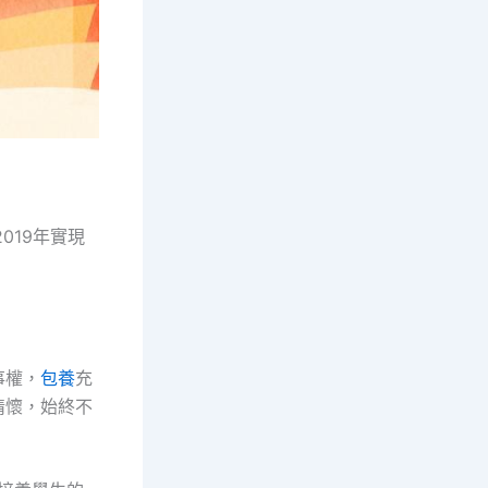
019年實現
事權，
包養
充
情懷，始終不