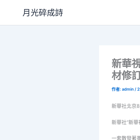
跳
月光碎成詩
至
主
要
內
容
新華
材修
作者:
admin
/
2
新華社北京8
新華社“新華
一套散發著