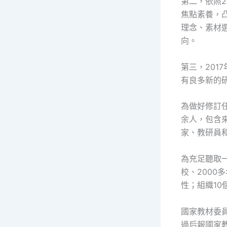
第二，依照
焦點素養，
理念、素材
向。
第三，20
有良多新的
為做好修訂
余人，包含
家、教研員
為充足聽取
校、2000
性；組織10
國家教材委
過后報國家