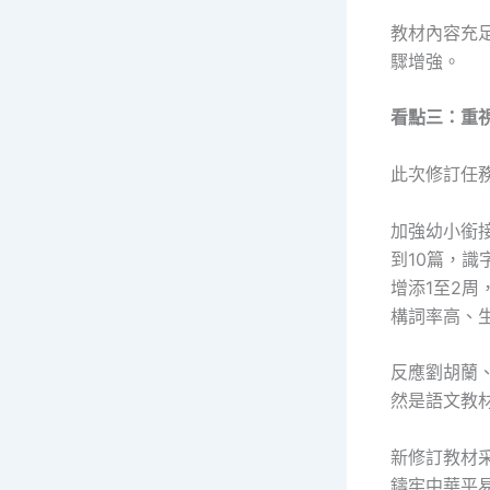
教材內容充
驟增強。
看點三：重
此次修訂任
加強幼小銜
到10篇，識
增添1至2
構詞率高、
反應劉胡蘭
然是語文教
新修訂教材
鑄牢中華平