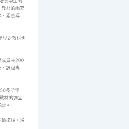
培養學生的
。教材的編寫
本、素養導
學界對教材也
成員共200
家、課程專
50多所學
驗教材的適宜
審讀。
多輪復核，通