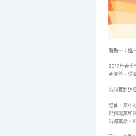
看點一：進
2017年春
全覆蓋。從
為何要對這
起首，黨中
足體現黨和
渝聽黨話、