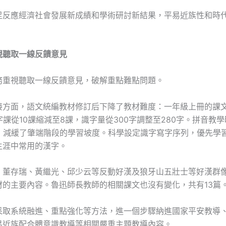
足反應經濟社會發展新成績和學術研討新結果，平易近族性和時
視聽取一線反饋意見
務重視聽取一線反饋意見，破解重點難點問題。
接方面，語文統編教材修訂后下降了教材難度：一年級上冊的課文
字課從10課縮減至8課，識字量從300字調整至280字。拼音教
周，減緩了肇端階段的學習坡度。科學設定識字寫字序列，優先學
生涯中常用的漢字。
、董存瑞、黃繼光、邱少云等反動好漢及狼牙山五壯士等好漢群
材的主要內容。魯迅師長教師的相關課文也沒有變化，共有13篇
采取系統融進、重點強化等方法，進一個步驟納進國家平安教導
易近族配合體意識教導等相關嚴重主題教導內容。