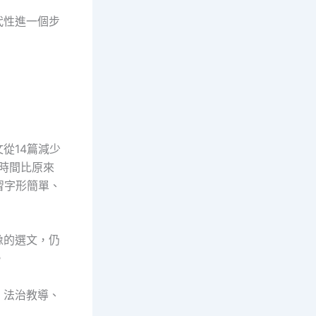
代性進一個步
從14篇減少
學時間比原來
習字形簡單、
像的選文，仍
。
、法治教導、