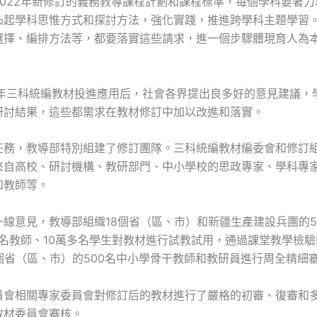
2022年新修訂的義務教導課程計劃和課程標準，每個學科要著力
凸起學科思惟方式和探討方法，強化實踐，推進跨學科主題學習
選擇、編排方法等，都要落實這些請求，進一個步驟體現育人為
17年三科統編教材投進應用后，社會各界提出良多好的意見建議，
研討結果，這些都需求在教材修訂中加以改進和落實。
任務，教導部特別組建了修訂團隊。三科統編教材編委會和修訂組
來自高校、研討機構、教研部門、中小學校的思政專家、學科專
和教師等。
一線意見，教導部組織18個省（區、市）和新疆生產建設兵團的5
多名教師、10萬多名學生對教材進行試教試用，通過課堂教學檢
個省（區、市）的500名中小學骨干教師和教研員進行周全精細
員會相關專家委員會對修訂后的教材進行了嚴格的初審、復審和
教材委員會審核。