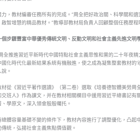
盡力，教材編審任務所有的完成。“周全把好政治關、科學關和適
、啟智增慧的精品教材。”教導部教材局負責人回顧整個任務歷程
一個步驟豐富中華優秀傳統文明、反動文明和社會主義先進文明
是周全推進習近平新時代中國特點社會主義思惟和黨的二十年夜精
國化時代化最新結果系統有機融進，使之成為凝集整套教材的‘魂
人說。
教材從《習近平著作選讀》（第二卷）選取《培養德智體美勞周
和交班人》作為課文，并在教材相關欄目中援用習近平總書記有
著、學原文，深入領會殷殷囑托。
持總體容量基礎不變的條件下，教材內容進行了調整優化，凸起
動傳統，弘揚社會主義焦點價值觀。