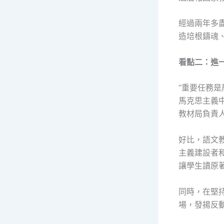
經過兩年多
造培根鑄魂
看點二：進
“重要任務
馬克思主義中
教材局負責
好比，語文
主義建設者
讓學生讀原
同時，在堅
場，發揚反