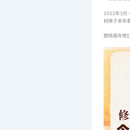
2022年
材將于本年
歷時兩年修