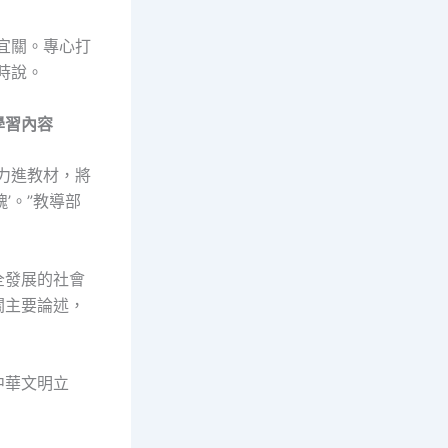
宜關。專心打
時說。
學習內容
力進教材，將
’。”教導部
全發展的社會
關主要論述，
中華文明立