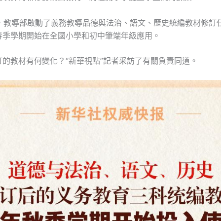
3月，教導部啟動了義務教導品德與法治、語文、歷史統編教材修訂
春季學期開始在全國小學和初中肇端年級應用。
訂的教材有何變化？“新華視點”記者采訪了有關負責同道。