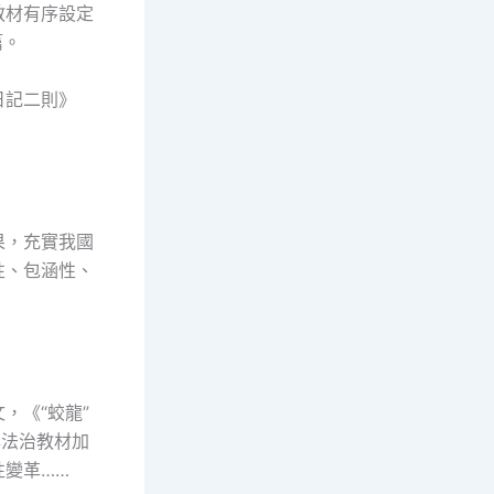
教材有序設定
篇。
日記二則》
果，充實我國
性、包涵性、
，《“蛟龍”
與法治教材加
變革……