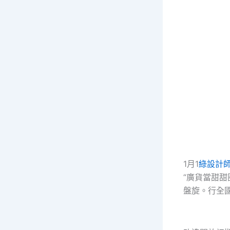
1月1
綠設計
“廣貨當甜
盤旋。行全國