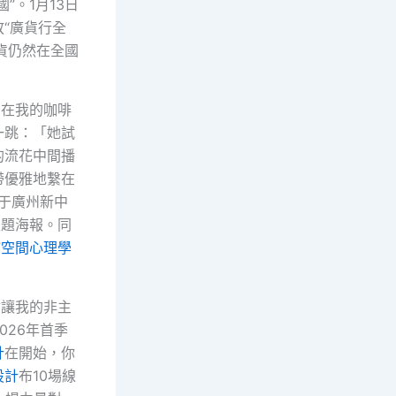
國”。1月13日
“廣貨行全
貨仍然在全國
困在我的咖啡
一跳：「她試
的流花中間播
帶優雅地繫在
于廣州新中
主題海報。同
”
空間心理學
會讓我的非主
026年首季
計
在開始，你
設計
布10場線