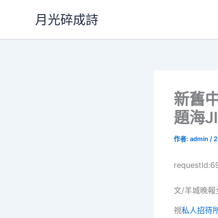
跳
月光碎成詩
至
主
要
內
容
新舊中
題海J
作者:
admin
/
2
requestId:
文/羊城晚報
視
私人招待