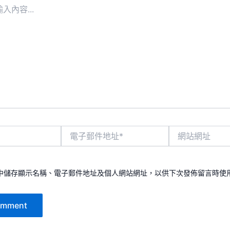
電
網
子
站
郵
網
件
址
地
中儲存顯示名稱、電子郵件地址及個人網站網址，以供下次發佈留言時使
址
*