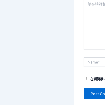
請
在
這
裡
輸
入
內
容...
Name*
在
瀏覽器