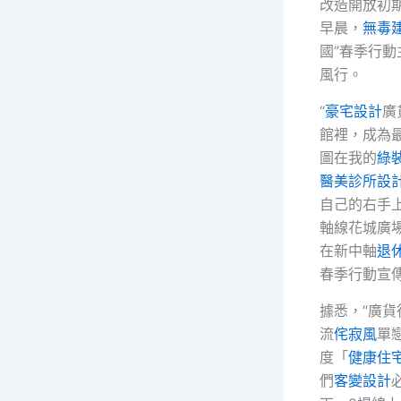
改造開放初
早晨，
無毒
國”春季行動
風行。
“
豪宅設計
廣
館裡，成為
圖在我的
綠
醫美診所設
自己的右手上
軸線花城廣
在新中軸
退
春季行動宣
據悉，“廣貨
流
侘寂風
單
度「
健康住
們
客變設計