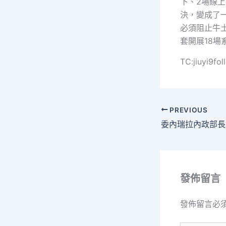
下、2場線
決，變成了
必須阻止牛
套開展18
TC:jiuyi9fo
PREVIOUS
發佈留言
發佈留言必