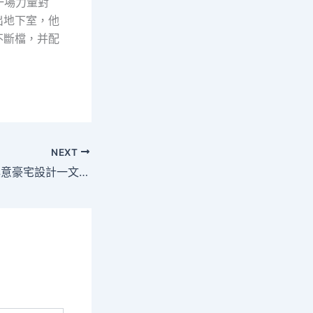
一場力量對
出地下室，他
不斷檔，并配
NEXT
家庭消毒，JIUYI俱意豪宅設計一文讀懂