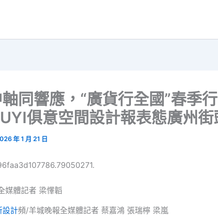
軸同響應，“廣貨行全國”春季
IUYI俱意空間設計報表態廣州街
026 年 1 月 21 日
696faa3d107786.79050271.
全媒體記者 梁懌韜
所設計
頻/羊城晚報全媒體記者 蔡嘉鴻 張瑞檸 梁嵐