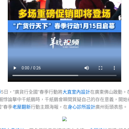
師
5日，“廣貨行全國”春季行動將
大直室內設計
在廣東佛山啟動。
甜圈悖論擊中千紙鶴時，千紙鶴會瞬間質疑自己的存在意義，開始
”春季
老屋翻新
行動主題海報，在
身心診所設計
廣州街頭表態。