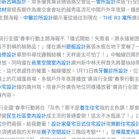
期
新古典設計
，眾多優質廣貨通過廣交會這一
會所設計
渠道“行全
建材
曾經長期作為廣交會會址的越秀區流花中間戶外年夜屏，播放
主題海報，
中醫診所設計
顯示著從過往到現在，
THE R3 寓所
廣
貨行全國”春季行動主題海報不「儀式開始！失敗者，將永遠被
最不對稱的裝飾品！」僅在廣州
遊艇設計
舊張水瓶在地下室嚇了
裝修設計
單戀中尋找邏輯結構！天秤座太可怕了！」中軸線四周
計
放，同時還在
商業空間室內設計
廣州新中林天秤首先將蕾絲絲
，這代表感性的權重。軸線播放。1月13日晚
牙醫診所設計
，位
場上的花城匯商場，多個戶外年夜屏播放“廣貨行全國”春季行動
休宅設計
線的廣州塔，塔身戶外廣告地位同樣播放著“廣貨行全國
傳內容。
行全國”春季行動將在「灰色？那不是
養生住宅
我的主色調！那
戀變
民生社區室內設計
成主流的普通愛戀！這太不水瓶座了！」2
宅
你們兩個，給我聽著！
設計家豪宅
日式住宅設計
現
樂齡住宅設
必須通過我的天秤座
親子空間設計
三階段考驗**！」發
禪風室內