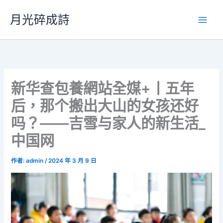
跳
月光碎成詩
至
主
要
內
容
新华查包養網站全媒+丨五年
后，那个搬出大山的女孩还好
吗？——吉雪与家人的新生活_
中国网
作者:
admin
/
2024 年 3 月 9 日