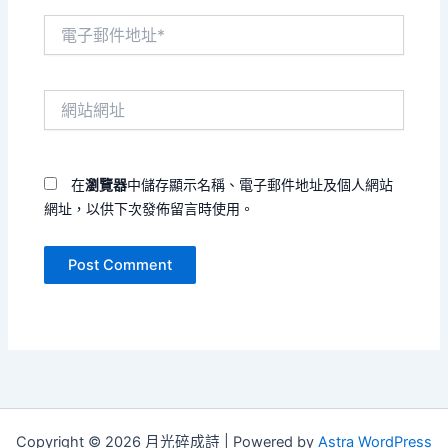
電
子
郵
件
網
地
站
址
網
*
址
在
瀏覽器
中儲存顯示名稱、電子郵件地址及個人網站
網址，以供下次發佈留言時使用。
Copyright © 2026 月光碎成詩 | Powered by
Astra WordPress