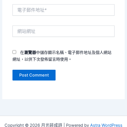
電
子
郵
件
網
地
站
址
網
*
址
在
瀏覽器
中儲存顯示名稱、電子郵件地址及個人網站
網址，以供下次發佈留言時使用。
Copyright © 2026 月光碎成詩 | Powered by
Astra WordPress