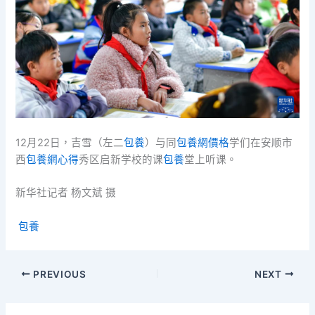
12月22日，吉雪（左二
包養
）与同
包養網價格
学们在安顺市
西
包養網心得
秀区启新学校的课
包養
堂上听课。
新华社记者 杨文斌 摄
包養
PREVIOUS
NEXT