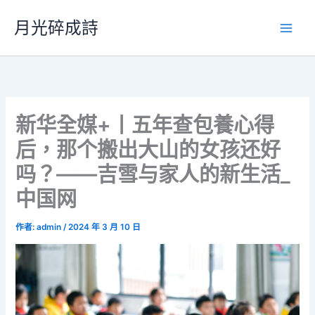
跳
月光碎成詩
至
主
要
內
容
新华全媒+丨五年查包養心得
后，那个搬出大山的女孩还好
吗？——吉雪与家人的新生活_
中国网
作者:
admin
/
2024 年 3 月 10 日