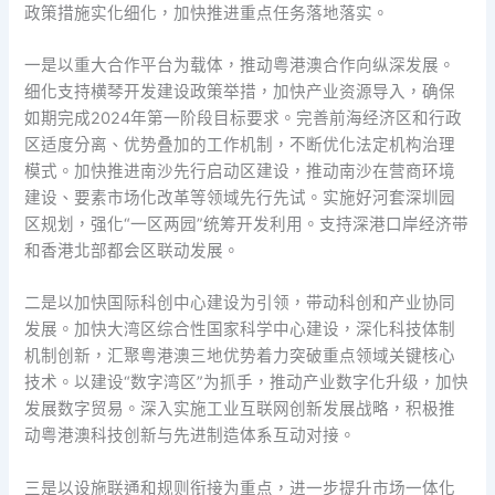
政策措施实化细化，加快推进重点任务落地落实。
一是以重大合作平台为载体，推动粤港澳合作向纵深发展。
细化支持横琴开发建设政策举措，加快产业资源导入，确保
如期完成2024年第一阶段目标要求。完善前海经济区和行政
区适度分离、优势叠加的工作机制，不断优化法定机构治理
模式。加快推进南沙先行启动区建设，推动南沙在营商环境
建设、要素市场化改革等领域先行先试。实施好河套深圳园
区规划，强化“一区两园”统筹开发利用。支持深港口岸经济带
和香港北部都会区联动发展。
二是以加快国际科创中心建设为引领，带动科创和产业协同
发展。加快大湾区综合性国家科学中心建设，深化科技体制
机制创新，汇聚粤港澳三地优势着力突破重点领域关键核心
技术。以建设“数字湾区”为抓手，推动产业数字化升级，加快
发展数字贸易。深入实施工业互联网创新发展战略，积极推
动粤港澳科技创新与先进制造体系互动对接。
三是以设施联通和规则衔接为重点，进一步提升市场一体化