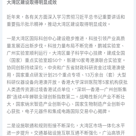
大湾区建设取得明显成效
近年来，各有关方面深入学习贯彻习近平总书记重要讲话和
重要指示批示精神，推动大湾区建设取得明显成效。
一是大湾区国际科创中心建设稳步推进，科技引领产业高质
量发展迈出新步伐。科技力量布局不断完善，鹏城实验室、
广州实验室顺利运行，大湾区量子科学中心挂牌，建成全国
（国家）重点实验室超50个，新建10家粤港澳联合实验室。
协同创新持续深化，中央和广东省财政科研资金过境港澳使
用，国家重点研发计划25个重点专项、13万余台（套）大型
科研仪器设备向港澳开放，香港大学深圳医院等5家机构获批
人类遗传资源过境香港试点单位，“深圳—香港—广州创新集
群”连续4年蝉联全球创新指数第二。战略性新兴产业不断壮
大，国家纳米智造产业创新中心、国家生物制造产业创新中
心获批，电子元器件和集成电路国际交易中心揭牌。
二是设施联通和规则衔接不断深化，大湾区市场一体化水平
进一步提升。交通基础设施互联互通不断强化，广汕高铁开