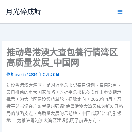
跳
月光碎成詩
至
主
要
內
容
推动粤港澳大查包養行情湾区
高质量发展_中国网
作者:
admin
/
2024 年 3 月 23 日
建设粤港澳大湾区，是习近平总书记亲自谋划、亲自部署、
亲自推动的重大国家战略。习近平总书记多次作出重要指示
批示，为大湾区建设领航掌舵、把脉定向。2023年4月，习
近平总书记在广东考察时强调“使粤港澳大湾区成为新发展格
局的战略支点、高质量发展的示范地、中国式现代化的引领
地”，为推进粤港澳大湾区建设指明了前进方向。