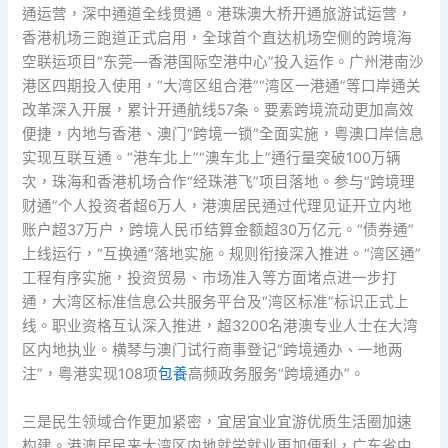
通运营，深中通道全线贯通。港珠澳大桥开通旅游试运营，
香港机场三跑道正式启用，全球首个直达机场空侧的跨境海
空联运项目“东莞—香港国际空港中心”投入运作。广州港南沙
港区四期投入使用，“大湾区组合港”“湾区一港通”等口岸通关
改革深入开展，累计开通航线57条。要素跨境流动更加高效
便捷，内地与香港、澳门“跨境一锁”全面实施，粤澳口岸信息
实现互联互通。“港车北上”“澳车北上”通行量突破100万辆
次，珠海和香港机场合作“经珠港飞”项目落地。参与“跨境理
财通”个人投资者超6万人，港澳居民通过代理见证开立内地
账户超37万户，跨境人民币结算金额超30万亿元。“债券通”
上线运行，“互换通”落地实施。规则衔接深入推进。“湾区通”
工程有序实施，投资贸易、市场准入等方面堵点进一步打
通，大湾区标准信息公共服务平台及“湾区标准”标识正式上
线。职业资格互认深入推进，超3200名港澳专业人士在大湾
区内地执业。横琴与澳门试行商事登记“跨境通办、一地两
注”，粤港实现108项
包養
高频政务服务“跨境通办”。
三是民生领域合作更加紧密，宜居宜业宜游优质生活圈加速
构建。港澳居民来大湾区内地就学就业更加便利，广东省中