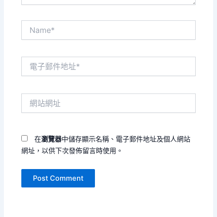
Name*
電
子
郵
件
網
地
站
址
網
*
址
在
瀏覽器
中儲存顯示名稱、電子郵件地址及個人網站
網址，以供下次發佈留言時使用。