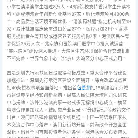
小学在读港澳学生超过8万人，48所院校支持香港学生升读本
科。建成港澳青年创新创业基地87家，孵化港澳项目4800余
个。高品质生活环境不断优化，“港澳药械通”指定机构增至19
家，累计批准临床急需进口药品27个、医疗器械21个。香港
服务提供者在粤开设或运营养老服务机构7家，港澳居民在粤
参保近35万人次。北京协和医院澳门医学中心投入试运营。
“美丽湾区”建设深入推进，大湾区生态环境保护合作交流机制
不断完善，世界气象中心（北京）大湾区分中心正式启用。
四是深圳先行示范区建设取得积极成效，重大合作平台建设
加速推进。深圳先行示范区建设全面铺开，综合改革试点首
批40条授权事项全面落地，推出首
包養網
批18项法治示范城
市建设典型经验和创新举措。最高人民法院大湾区司法研究
中心揭牌，涉外涉港澳商事一站式多元解纷中心成立。横琴
粤澳合作更加深入，鼓励类产业目录、“分线管理”等政策文件
出台，澳门轻轨延伸横琴线全线贯通，中国—葡语系国家技
术交流合作中心落户，澳门新街坊开售。前海改革开放全面
深化，出台全国首部投资者保护条例，深港联合发布支持风