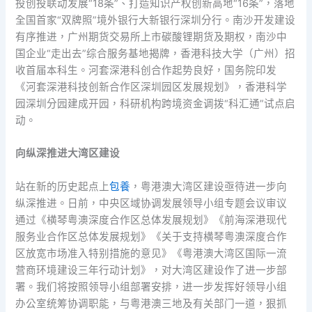
投创投联动发展“18条”、打造知识产权创新高地“16条”，落地
全国首家“双牌照”境外银行大新银行深圳分行。南沙开发建设
有序推进，广州期货交易所上市碳酸锂期货及期权，南沙中
国企业“走出去”综合服务基地揭牌，香港科技大学（广州）招
收首届本科生。河套深港科创合作起势良好，国务院印发
《河套深港科技创新合作区深圳园区发展规划》，香港科学
园深圳分园建成开园，科研机构跨境资金调拨“科汇通”试点启
动。
向纵深推进大湾区建设
站在新的历史起点上
包養
，粤港澳大湾区建设亟待进一步向
纵深推进。日前，中央区域协调发展领导小组专题会议审议
通过《横琴粤澳深度合作区总体发展规划》《前海深港现代
服务业合作区总体发展规划》《关于支持横琴粤澳深度合作
区放宽市场准入特别措施的意见》《粤港澳大湾区国际一流
营商环境建设三年行动计划》，对大湾区建设作了进一步部
署。我们将按照领导小组部署安排，进一步发挥好领导小组
办公室统筹协调职能，与粤港澳三地及有关部门一道，狠抓