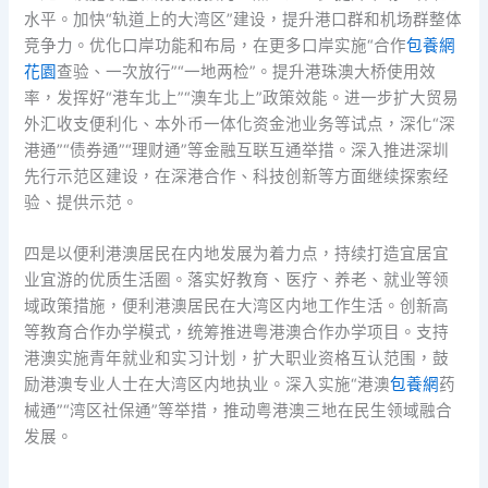
水平。加快“轨道上的大湾区”建设，提升港口群和机场群整体
竞争力。优化口岸功能和布局，在更多口岸实施“合作
包養網
花園
查验、一次放行”“一地两检”。提升港珠澳大桥使用效
率，发挥好“港车北上”“澳车北上”政策效能。进一步扩大贸易
外汇收支便利化、本外币一体化资金池业务等试点，深化“深
港通”“债券通”“理财通”等金融互联互通举措。深入推进深圳
先行示范区建设，在深港合作、科技创新等方面继续探索经
验、提供示范。
四是以便利港澳居民在内地发展为着力点，持续打造宜居宜
业宜游的优质生活圈。落实好教育、医疗、养老、就业等领
域政策措施，便利港澳居民在大湾区内地工作生活。创新高
等教育合作办学模式，统筹推进粤港澳合作办学项目。支持
港澳实施青年就业和实习计划，扩大职业资格互认范围，鼓
励港澳专业人士在大湾区内地执业。深入实施“港澳
包養網
药
械通”“湾区社保通”等举措，推动粤港澳三地在民生领域融合
发展。