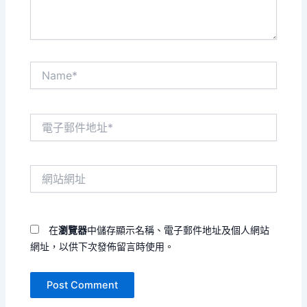
Name*
電
子
郵
件
網
地
站
址
網
*
址
在
瀏覽器
中儲存顯示名稱、電子郵件地址及個人網站
網址，以供下次發佈留言時使用。