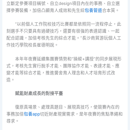
立斷定參賽項目稱號、自立design項目內在的事務、自立選
擇參賽裝備，加倍凸顯育人成效和先生綜
包養管道
合本質。
“以前個人工作院校技巧比賽都是依照同一流程停止，此
刻選手不只要具有過硬技巧，還要有很強的表達認識、一起
配合認識，加倍考核先生的綜合才能。”長沙商貿游玩個人工
作技巧學院校長崔德明說。
本年年夜賽延續集團賽情勢和“操縱+講授”的同步展現形
式，考核先生實行脫手才能、團隊協作才能、表達才能、應
變才能等綜合才能，推進黌舍育人理念和人才培育形式改
造。
賦能財產成長的對接平臺
復原真場景、處理真題目、展現真技巧，使競賽內在的
事務加倍
包養app
切近財產現實需求，是年夜賽的焦點準繩和
尋求。