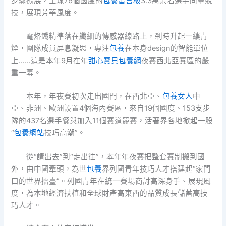
步驟擴展，全球76個國度的
包養留言板
3.3萬余名選手同臺競
技，展現芳華風度。
電烙鐵精準落在纖細的傳感器線路上，剎時升起一縷青
煙，團隊成員屏息凝思，專注
包養
在本身design的智能單位
上……這是本年9月在年
甜心寶貝包養網
夜賽西北亞賽區的嚴
重一幕。
本年，年夜賽初次走出國門，在西北亞、
包養女人
中
亞、非洲、歐洲設置4個海內賽區，來自19個國度、153支步
隊的437名選手餐與加入11個賽道競賽，活著界各地掀起一股
“
包養網站
技巧高潮”。
從“請出去”到“走出往”，本年年夜賽把整套賽制搬到國
外，由中國牽頭，為世
包養
界列國青年技巧人才搭建起“家門
口的世界擂臺”。列國青年在統一賽場商討高深身手、展現風
度，為本地經濟扶植和全球財產高東西的品質成長儲蓄高技
巧人才。