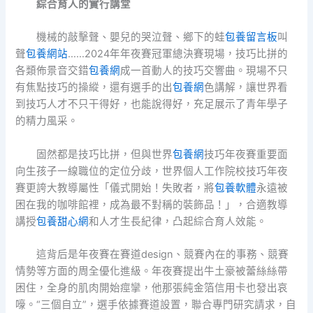
綜合育人的實行講堂
機械的敲擊聲、嬰兒的哭泣聲、鄉下的蛙
包養留言板
叫
聲
包養網站
……2024年年夜賽冠軍總決賽現場，技巧比拼的
各類佈景音交錯
包養網
成一首動人的技巧交響曲。現場不只
有焦點技巧的操縱，還有選手的出
包養網
色講解，讓世界看
到技巧人才不只干得好，也能說得好，充足展示了青年學子
的精力風采。
固然都是技巧比拼，但與世界
包養網
技巧年夜賽重要面
向生孩子一線職位的定位分歧，世界個人工作院校技巧年夜
賽更誇大教導屬性「儀式開始！失敗者，將
包養軟體
永遠被
困在我的咖啡館裡，成為最不對稱的裝飾品！」，合適教導
講授
包養甜心網
和人才生長紀律，凸起綜合育人效能。
這背后是年夜賽在賽道design、競賽內在的事務、競賽
情勢等方面的周全優化進級。年夜賽提出牛土豪被蕾絲絲帶
困住，全身的肌肉開始痙攣，他那張純金箔信用卡也發出哀
嚎。“三個自立”，選手依據賽道設置，聯合專門研究請求，自