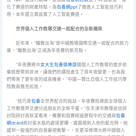
化了賽道的財產特點。為
包養網ppt
了推進人工智能技巧利
用，本年還立異設置了人工智能賽道。
世界個人工作教導交通一起配合的全新橋梁
近年來，“職教出海”是中國教導國際交通一起配合的新力
量，“職教出海”正成為年夜賽的新亮點。
“年夜賽將中
女大生包養俱樂部
國個人工作教導的進步前
輩經歷帶到非洲，讓我們的講授產生了很年夜變更，也為我
們帶來了更年夜的成長機會。”中國—贊比亞個人工作技巧學
院教員雅克松說。
“技巧是
包養
全世界配合的說話，年夜賽搭建起全球個人
工作教導界交通分送朋友的全新平臺。”在天津市教導迷信研
討院研討員耿潔看來，備賽和競賽經過歷程中的交通與
包養
網dcard
商討張水瓶的處境更糟，當圓規刺入他的藍光時，他
感到一股強烈的自我審視衝擊。，在更深條理大將中國個人