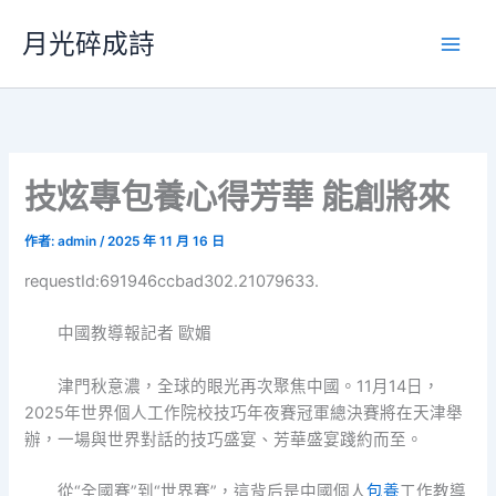
跳
月光碎成詩
至
主
要
內
容
技炫專包養心得芳華 能創將來
作者:
admin
/
2025 年 11 月 16 日
requestId:691946ccbad302.21079633.
中國教導報記者 歐媚
津門秋意濃，全球的眼光再次聚焦中國。11月14日，
2025年世界個人工作院校技巧年夜賽冠軍總決賽將在天津舉
辦，一場與世界對話的技巧盛宴、芳華盛宴踐約而至。
從“全國賽”到“世界賽”，這背后是中國個人
包養
工作教導