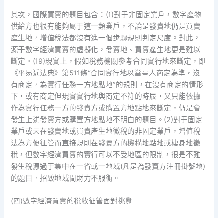
其次，國際買賣的題目包含：(1)對于非固定業戶，數字產物
供給方也很有能夠屬于這一類業戶，不論是發賣地仍是買賣
產生地，增值稅法都沒有進一個步驟規則判定尺度。對此，
源于數字經濟買賣的虛擬化，發賣地、買賣產生地更是難以
斷定。(19)現實上，假如稅務機關參考合同實行地來斷定，即
《平易近法典》第511條“合同實行地以當事人商定為準，沒
有商定，為實行任務一方地點地”的規則，在沒有商定的情形
下，或有商定但現實實行地與商定不符的時辰，又只能依據
作為實行任務一方的發賣方或購置方地點地來斷定，仍是會
發生上述發賣方或購置方地點地不明白的題目。(2)對于固定
業戶或未在發賣地或買賣產生地徵稅的非固定業戶，增值稅
法為方便征管而直接規則在發賣方的機構地點地或棲身地徵
稅，但數字經濟買賣的實行可以不受地區的限制，很是不難
發生稅源過于集中在一省或一地域(凡是為發賣方注冊掛號地)
的題目，招致地域間財力不服衡。
(四)數字經濟買賣的稅收征管面對挑釁