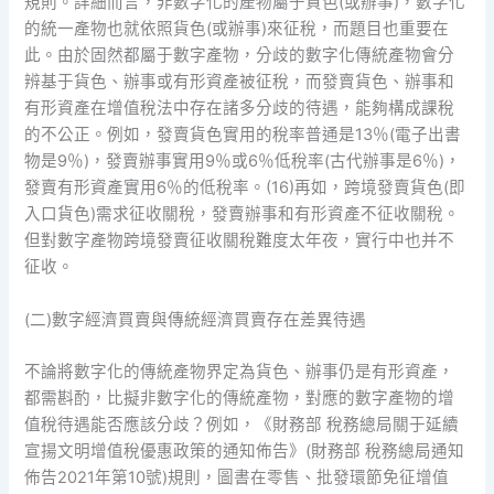
規則。詳細而言，非數字化的產物屬于貨色(或辦事)，數字化
的統一產物也就依照貨色(或辦事)來征稅，而題目也重要在
此。由於固然都屬于數字產物，分歧的數字化傳統產物會分
辨基于貨色、辦事或有形資產被征稅，而發賣貨色、辦事和
有形資產在增值稅法中存在諸多分歧的待遇，能夠構成課稅
的不公正。例如，發賣貨色實用的稅率普通是13％(電子出書
物是9％)，發賣辦事實用9％或6％低稅率(古代辦事是6％)，
發賣有形資產實用6％的低稅率。(16)再如，跨境發賣貨色(即
入口貨色)需求征收關稅，發賣辦事和有形資產不征收關稅。
但對數字產物跨境發賣征收關稅難度太年夜，實行中也并不
征收。
(二)數字經濟買賣與傳統經濟買賣存在差異待遇
不論將數字化的傳統產物界定為貨色、辦事仍是有形資產，
都需斟酌，比擬非數字化的傳統產物，對應的數字產物的增
值稅待遇能否應該分歧？例如，《財務部 稅務總局關于延續
宣揚文明增值稅優惠政策的通知佈告》(財務部 稅務總局通知
佈告2021年第10號)規則，圖書在零售、批發環節免征增值