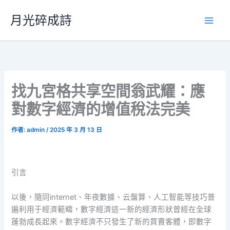
跳
月光碎成詩
至
主
要
內
容
找九宮格共享空間翁武耀：應
對數字經濟的增值稅法完美
作者:
admin
/
2025 年 3 月 13 日
引言
以後，隨同internet、年夜數據、云盤算、人工智能等技巧普
遍利用于經濟範疇，數字經濟這一新的經濟形狀曾經在全球
蓬勃成長起來。數字經濟不只發生了新的買賣客體，即數字