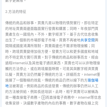
數字更無限。
2.方法的特征
傳統的商品和辦事，買賣凡是以物理的情勢實行，即在特定
的地址買賣兩邊面臨面實行發賣和購置；同時，年夜部門買
賣產生在一國境內。不外，數字經濟下，基于古代信息收集
出生了一個新的市場即電子市場，買賣不再被地
共享空間
輿
間隔或國度鴻溝所限制，買賣兩邊也不需求物理接觸；同
時，跨境買賣變得加倍方便，發賣方可以和更多國度和地域
的不特定買方實行買賣。對于傳統的商品和辦事而言，經由
過程internet以及其他電子通訊東西，買賣也可以以非物理接
觸的方法停止，或在跨境層面睜開，可是其與數字經濟買賣
比擬，買賣方法仍然屬于傳統的方法。詳細而言，internet僅
施展了一個聯絡的效能，傳統的商品仍然以線下的方
瑜伽場
地
法被寄送，例如商品的長途發賣，傳統的辦事仍然以人工
的方法被供給，例如長途培訓。此時，相干買賣可以被稱為
是一種直接電子商務。⑨而直接電子商務中，internet等信息
收集安排、決議數字產物的內在的事務，數字產物在線上完