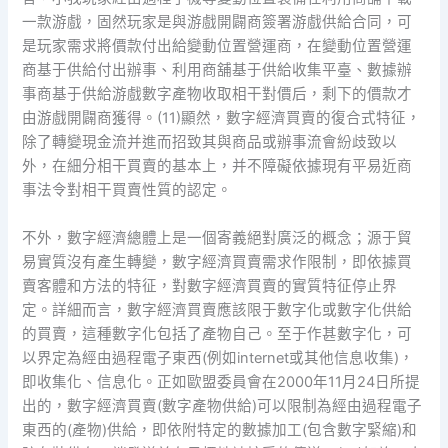
一款游戲，固然玩家是與游戲開闢商簽署游戲供給合同，可
是玩家需求將價款付出給變動位置營運商，在變動位置營運
商基于供給付出辦事、利用商舖基于供給收集平臺、數據辦
事商基于供給游戲數字產物收取相干對價后，剩下的價款才
由游戲開闢商獲得。(11)顯然，數字經濟買賣的復合式特征，
除了轉變現金流并進而招致其與商品或辦事流會紛歧致以
外，在細分相干買賣的基本上，并不障礙依據現有平易近商
事法令對相干買賣性質的認定。
不外，數字經濟總體上是一個寄義絕對廣泛的概念；源于貿
易實質沒有產生轉變，數字經濟買賣需求作限制，即依據買
賣客體和方法的特征，對數字經濟買賣的實質特征停止界
定。詳細而言，數字經濟買賣應該限于數字化或數字化供給
的買賣，這種數字化包括了產物自己。至于作甚數字化，可
以界定為經由過程電子東西(例如internet或其他信息收集)，
即收集化、信息化。正如歐盟委員會在2000年11月24日所提
出的，數字經濟買賣(數字產物供給)可以限制為經由過程電子
東西的(產物)供給，即依附特定的數據加工(包含數字緊縮)和