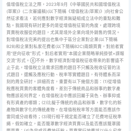
值增值稅立法之際，2023年9月《中華國民共和國增值稅法
(草案)》(二次審議稿)(以下簡稱《增值稅法(草案)》)向社會公
然征求看法，若何應對數字經濟無疑組成立法中的重點和難
點。我國現有研討更多的是從增值稅征管的角度，處理跨境
買賣稅收服從的題目，尤其是境外企業向境外銷售的情況。
對增值稅法完美的提出也集中于區分企業對企業(以下簡稱
B2B)和企業對私家花費者(以下簡稱B2C)兩類買賣，對前者實
用“逆向征收”形式，對后者實用“本國企業簡略單純掛號+諜報
交流”形式。⑥不外，數字經濟對增值稅征收帶來的影響遠不
止于此，增值稅立法需求回應的題目不只觸及稅收征管的法
式題目，還觸及應稅行動、稅率等實體題目，有待體系而深
刻的周全研討。詳細而言，重要有以下幾個方面：(1)從增值
稅應稅買賣的客體角度看，差別于傳統商品和辦事的數字產
物應該若何界定，在增值稅法中應該回屬于貨色、辦事抑或
有形資產的哪類；(2)比擬于傳統的商品和辦事，數字化的新
產物與數字化的傳統產物，在增值稅稅率等方面能否應該作
雷同或分歧看待；(3)現行相干規定能否確立了花費地征稅準
繩，假如確立，能否籠罩數字經濟買賣以及能否應該籠罩國
際買賣；(4)為完成花費地征稅，買賣實行地應該以什么尺度