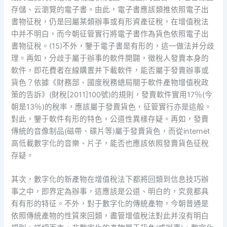
存儲、云瀏覽的電子書。由此，電子書應該類推依照電子出
書物征稅，仍是回屬某類辦事或有形資產征稅，在增值稅法
中并不明白，而今朝征管實行將電子書作為貨色依照電子出
書物征稅。(15)不外，鑒于電子書是有形的，這一做法并分歧
理。再如，分歧于屬于辦事的軟件開闢，徵稅人發賣本身的
軟件，即花費者在線購置并下載軟件，能否屬于發賣辦事或
貨色？依據《財務部、國度稅務總局關于軟件產物增值稅政
策的告訴》(財稅[2011]100號)的規則，發賣軟件實用17％(今
朝是13％)的稅率，應該屬于發賣貨色，征管實行亦是這般。
對此，鑒于軟件有形的特色，公道性異樣存疑。再如，發賣
傳統的音像制品(磁帶、碟片等)屬于發賣貨色，而從internet
高低載數字化的音樂、片子，能否也應該依照發賣貨色征稅
存疑。
其次，數字化的新產物在增值稅法下都將回類到信息技巧辦
事之中，即界定為辦事，這應該是公道、明白的，究竟都具
有有形的特征。不外，對于數字化的傳統產物，今朝普通是
依照傳統產物的性質來回類，盡管增值稅法對此并沒有明白