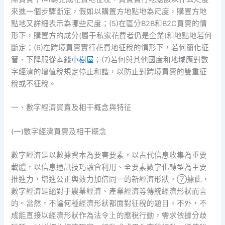
來進一個步驟斷定，假如以購置方地點地為尺度，購置方地
點地又詳細表示為哪些尺度；(5)在區分B2B和B2C買賣的情
形下，購置方的成分(屬于私家花費者仍是企業)和地點地若何
斷定；(6)在跨境買賣實行花費地征稅的情形下，若何簡化征
管、下降服從本錢
小樹屋
；(7)若何與其他國度和地域應對數
字經濟的增值稅規定停止和諧，以防止對跨境買賣的雙重征
稅或不征稅。
一、數字經濟買賣及相干概念與特征
(一)數字經濟買賣及相干概念
數字經濟是以數據資本為要害要素，以古代信息收集為重要
載體，以信息通訊技巧融會利用、全要素數字化轉型為主要
推進力，增進公正與效力加倍同一的新經濟形狀。⑦據此，
數字經濟是絕對于農業經濟、產業經濟等傳統經濟形狀而言
的。當然，不論何種經濟形狀都面對征稅的題目。不外，不
成能直接以經濟形狀作為法令上的應稅行動，需求依據分歧