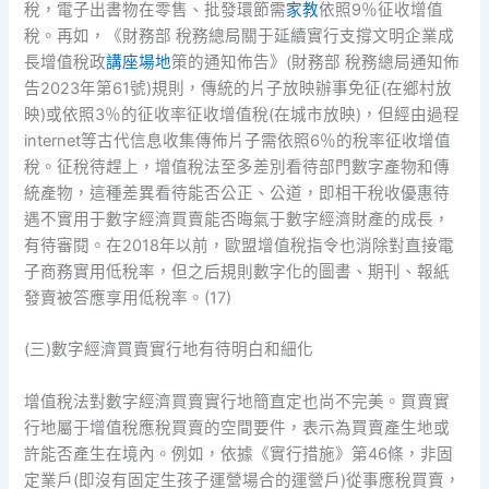
稅，電子出書物在零售、批發環節需
家教
依照9％征收增值
稅。再如，《財務部 稅務總局關于延續實行支撐文明企業成
長增值稅政
講座場地
策的通知佈告》(財務部 稅務總局通知佈
告2023年第61號)規則，傳統的片子放映辦事免征(在鄉村放
映)或依照3％的征收率征收增值稅(在城市放映)，但經由過程
internet等古代信息收集傳佈片子需依照6％的稅率征收增值
稅。征稅待趕上，增值稅法至多差別看待部門數字產物和傳
統產物，這種差異看待能否公正、公道，即相干稅收優惠待
遇不實用于數字經濟買賣能否晦氣于數字經濟財產的成長，
有待審閱。在2018年以前，歐盟增值稅指令也消除對直接電
子商務實用低稅率，但之后規則數字化的圖書、期刊、報紙
發賣被答應享用低稅率。(17)
(三)數字經濟買賣實行地有待明白和細化
增值稅法對數字經濟買賣實行地簡直定也尚不完美。買賣實
行地屬于增值稅應稅買賣的空間要件，表示為買賣產生地或
許能否產生在境內。例如，依據《實行措施》第46條，非固
定業戶(即沒有固定生孩子運營場合的運營戶)從事應稅買賣，