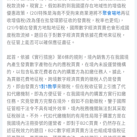
稅款流掉。現實上，假如斟酌到我國還存在地域性的增值稅
優惠政策，(20)特殊是海南不受拘束商業港將不
聚會場地
再征
收增值稅(改為僅在批發環節征收的發賣稅，稅率也更低)，
(21)今朝在發賣方地點地征稅，國際數字經濟買賣也會形成國
度稅款流掉。題目在于對數字經濟買賣依據花費地來征稅，
在征管上能否可以確保應征盡征。
起首，依據《實行措施》第6條的規則，境內銷售方在我國境
內產生發賣數字產物在內的應稅買賣，在境內未設運營機構
的，以包含私家花費者在內的購置方為扣繳任務人。據此，
為貫徹花費地征稅，跨境數字經濟買賣的徵稅人仍是發賣
方，即由發賣方
1對1教學
來徵稅，但在稅收征管上引進了代
扣代繳機制，即為方便征管，在我國境內的購置方實行扣繳
任務。究竟發賣方完整在境外，假如不自動徵稅，鑒于國際
征管相干法令不具有域外效率，境內稅務機關無法對其采取
征稅辦法。不外，代扣代繳機制的有用性局限于購置方是在
我國境內注冊掛號的運營者，即對于B2C買賣，仍然存在上
述征稅效力的題目，B2C數字經濟買賣方法也組成增值稅征