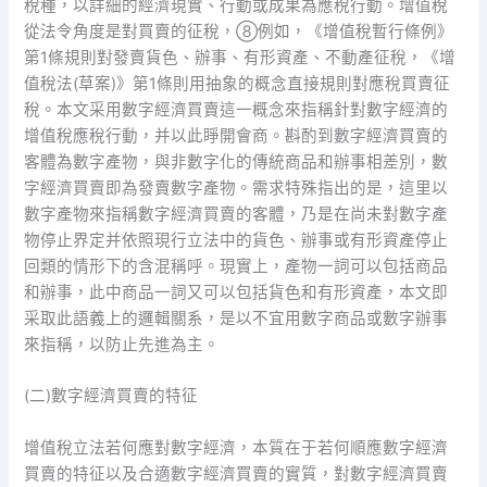
稅種，以詳細的經濟現實、行動或成果為應稅行動。增值稅
從法令角度是對買賣的征稅，⑧例如，《增值稅暫行條例》
第1條規則對發賣貨色、辦事、有形資產、不動產征稅，《增
值稅法(草案)》第1條則用抽象的概念直接規則對應稅買賣征
稅。本文采用數字經濟買賣這一概念來指稱針對數字經濟的
增值稅應稅行動，并以此睜開會商。斟酌到數字經濟買賣的
客體為數字產物，與非數字化的傳統商品和辦事相差別，數
字經濟買賣即為發賣數字產物。需求特殊指出的是，這里以
數字產物來指稱數字經濟買賣的客體，乃是在尚未對數字產
物停止界定并依照現行立法中的貨色、辦事或有形資產停止
回類的情形下的含混稱呼。現實上，產物一詞可以包括商品
和辦事，此中商品一詞又可以包括貨色和有形資產，本文即
采取此語義上的邏輯關系，是以不宜用數字商品或數字辦事
來指稱，以防止先進為主。
(二)數字經濟買賣的特征
增值稅立法若何應對數字經濟，本質在于若何順應數字經濟
買賣的特征以及合適數字經濟買賣的實質，對數字經濟買賣