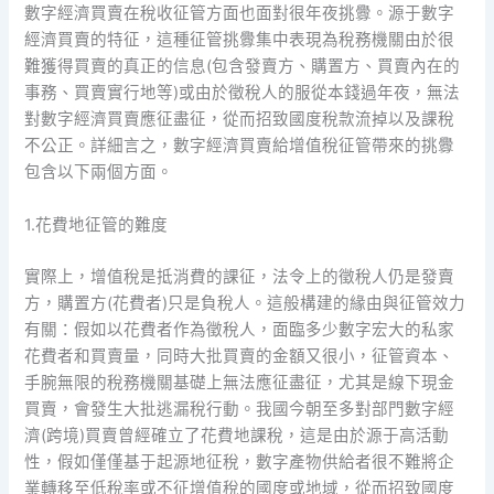
數字經濟買賣在稅收征管方面也面對很年夜挑釁。源于數字
經濟買賣的特征，這種征管挑釁集中表現為稅務機關由於很
難獲得買賣的真正的信息(包含發賣方、購置方、買賣內在的
事務、買賣實行地等)或由於徵稅人的服從本錢過年夜，無法
對數字經濟買賣應征盡征，從而招致國度稅款流掉以及課稅
不公正。詳細言之，數字經濟買賣給增值稅征管帶來的挑釁
包含以下兩個方面。
1.花費地征管的難度
實際上，增值稅是抵消費的課征，法令上的徵稅人仍是發賣
方，購置方(花費者)只是負稅人。這般構建的緣由與征管效力
有關：假如以花費者作為徵稅人，面臨多少數字宏大的私家
花費者和買賣量，同時大批買賣的金額又很小，征管資本、
手腕無限的稅務機關基礎上無法應征盡征，尤其是線下現金
買賣，會發生大批逃漏稅行動。我國今朝至多對部門數字經
濟(跨境)買賣曾經確立了花費地課稅，這是由於源于高活動
性，假如僅僅基于起源地征稅，數字產物供給者很不難將企
業轉移至低稅率或不征增值稅的國度或地域，從而招致國度