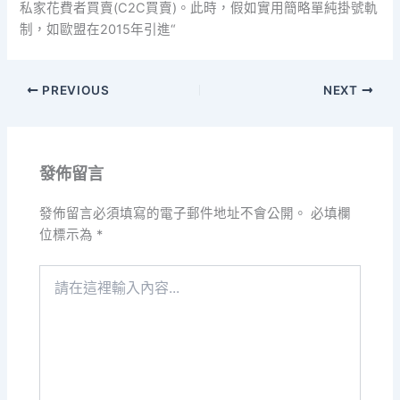
私家花費者買賣(C2C買賣)。此時，假如實用簡略單純掛號軌
制，如歐盟在2015年引進“
PREVIOUS
NEXT
發佈留言
發佈留言必須填寫的電子郵件地址不會公開。
必填欄
位標示為
*
請
在
這
裡
輸
入
內
容...