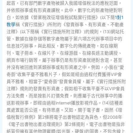
起首，已有部門數字產物被歸入我國增值稅法的應稅范圍，
并依照辦事或有形資產課稅。此中，數字化的新產物絕對明
白，如依據《營業稅改征增值稅試點實行措施》(以下簡
1對1
教學
稱《實行措施》)所附的《發賣辦事、有形資產、不動產
注釋》(以下簡稱《實行措施所附注釋》)的規則，(13)網站托
管、數據在線存儲等數字產物屬于第六項古代辦事項目中的
信息技巧辦事。與此相反，數字化的傳統產物，如在線期
刊、電子冊本、在線片子、在線游戲、在線長途主動講授、
網頁市場行銷等，屬于辦事仍是有形資產就絕對含混，甚至
并沒有被回進到某類辦事或有形資產之中。例如，小我在“愛
奇藝”收集平臺不雅看片子，假如是經由過程付費獲得VIP會
員不雅看，相當于“愛奇藝”發賣會員權，屬于《實行措施所附
注釋》規則的發賣有形資產；假如相干收集平臺不以VIP會員
方法免費，而是按影片訂價免費，則應屬于古代辦事中的播
送影視辦事，即經由過程internet播放影視作品。(14)這種差
異處置能否公道，有待思慮。又如，關于電子書，固然《增
值稅暫行條例》第2條將電子出書物認定為貨色，但2008年
《電子出書物出書治理規則》第2條規則，電子出書物是指非
紙質但擁有其他物理載體(如光盤、硬盤)的圖書，不包含線上