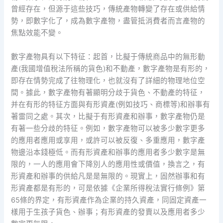
曾經存在，但源于這些技巧，傳統產物轉變了存在或供給情
勢，即數字化了，成為數字產物，盡管抵消費者而言產物的
焦點效能不變。
數字產物具有以下特征：起首，比擬于傳統商品中的無形動
產(我國增值稅法所稱的貨色)和不動產，數字產物是有形的，
即存在情勢完成了往物理化，也就沒有了詳細的物理地位空
間。據此，數字產物有著顯明分歧于貨色、不動產的特征，
并在有形的特征方面與有形資產(例如技巧、商標等)和辦事有
著雷同之處。其次，比擬于有形資產和辦事，數字產物仍是
有著一些分歧的特征。例如，數字產物可以被多少數字更多
的應用者應用或享用，或許可以被反復、多重應用，數字產
物邊沿本錢極低。而有形資產和辦事的應用者多少數字是無
限的，一人的應用會下降別人的應用性或價值，換言之，有
形資產和辦事的供給凡是是無限的。現實上，固然辦事和有
形資產都是有形的，可是依據《企業所得稅法實行條例》第
65條的界定，有形資產作為企業的持久資產，同固定資產一
樣用于生孩子貨色、辦事；有形資產的發賣以及應用者多少