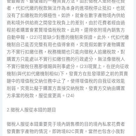
管最艱苦、最復雜的一種買賣方法。由於徵稅人是終極花費
者，代扣代繳的稅款無法作為本身的進項稅停止抵扣，也就
沒有了扣繳稅款的積極性。如許，就會在數字產物境內供給
商和境外供給商之間發生稅負上的差別，由於花費者經由過
程前者購置會累贅增值稅稅款。此時，還得依附境內銷售方
自動申報，(22)可是缺少對應的機制來保證。此外，代扣代繳
機制自己能否完整有用也值得會商，究竟假如數字產物購置
方不實行扣繳任務，稅務機關也只能向徵稅人追繳稅款，對
購置方只能處以不實行扣繳任務的行政處分，無法像徵稅人
不實行徵稅任務那樣賜與刑事處分。(23)現實上，在逆向征收
機制(與代扣代繳機制相似)下，發賣方在批發環節之前的買賣
鏈中的增值稅交納任務中止了，使得增值稅的自我征收效能
削弱，究竟比擬于購置方直接交納稅款，發賣方交納由購置
方承當的稅款，服從度更高。(24)
2.徵稅人服從本錢的題目
徵稅人服從本錢重要見于境內銷售標的目的境內私家花費者
發賣數字產物的情況，即跨境B2C買賣，當然也包含小我對