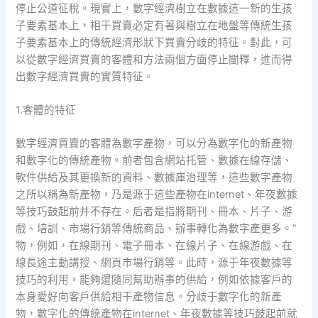
停止公道征稅。現實上，數字經濟樹立在數據這一新的生孩
子要素基本上，相干買賣必定有著與樹立在地盤等傳統生孩
子要素基本上的傳統經濟形狀下買賣分歧的特征。對此，可
以從數字經濟買賣的客體和方法兩個方面停止闡釋，進而得
出數字經濟買賣的實質特征。
1.客體的特征
數字經濟買賣的客體為數字產物，可以分為數字化的新產物
和數字化的傳統產物。前者包含網站托管、數據在線存儲、
軟件供給及其更換新的資料、數據庫治理等，這些數字產物
之所以稱為新產物，乃是源于這些產物在internet、年夜數據
等技巧鼓起前并不存在。后者是指將期刊、冊本、片子、游
戲、培訓、市場行銷等傳統商品、辦事轉化為數字產更多。”
物，例如，在線期刊、電子冊本、在線片子、在線游戲、在
線長途主動講授、網頁市場行銷等。此時，源于年夜數據等
技巧的利用，能夠還隨同幫助辦事的供給，例如依據客戶的
本身愛好向客戶供給相干產物信息。分歧于數字化的新產
物，數字化的傳統產物在internet、年夜數據等技巧鼓起前就