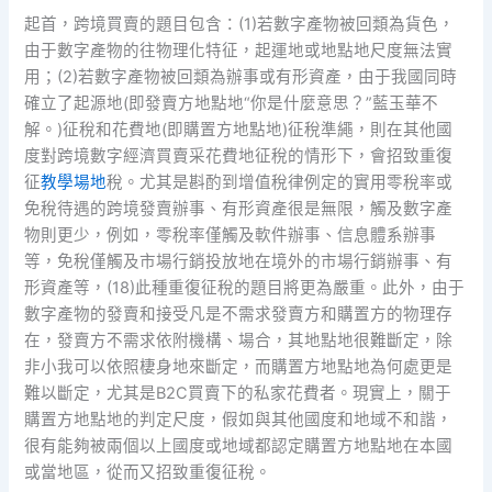
起首，跨境買賣的題目包含：(1)若數字產物被回類為貨色，
由于數字產物的往物理化特征，起運地或地點地尺度無法實
用；(2)若數字產物被回類為辦事或有形資產，由于我國同時
確立了起源地(即發賣方地點地“你是什麼意思？”藍玉華不
解。)征稅和花費地(即購置方地點地)征稅準繩，則在其他國
度對跨境數字經濟買賣采花費地征稅的情形下，會招致重復
征
教學場地
稅。尤其是斟酌到增值稅律例定的實用零稅率或
免稅待遇的跨境發賣辦事、有形資產很是無限，觸及數字產
物則更少，例如，零稅率僅觸及軟件辦事、信息體系辦事
等，免稅僅觸及市場行銷投放地在境外的市場行銷辦事、有
形資產等，(18)此種重復征稅的題目將更為嚴重。此外，由于
數字產物的發賣和接受凡是不需求發賣方和購置方的物理存
在，發賣方不需求依附機構、場合，其地點地很難斷定，除
非小我可以依照棲身地來斷定，而購置方地點地為何處更是
難以斷定，尤其是B2C買賣下的私家花費者。現實上，關于
購置方地點地的判定尺度，假如與其他國度和地域不和諧，
很有能夠被兩個以上國度或地域都認定購置方地點地在本國
或當地區，從而又招致重復征稅。