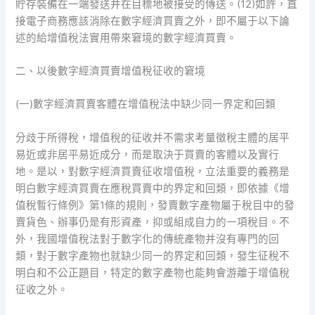
貯存裝備在一端發送并在目標地被接受的傳送。(12)如許，直
接電子商務應該消除在數字經濟買賣之外，即不屬于以下論
述的給增值稅法實用帶來窘境的數字經濟買賣。
二、以後數字經濟買賣增值稅征收的窘境
(一)數字經濟買賣客體在增值稅法中缺少同一界定和回類
分歧于所得稅，增值稅的征收并不需求考量徵稅主體的居平
易近或非居平易近成分，而是取決于買賣的客體以及實行
地。是以，對數字經濟買賣征收增值稅，立法重要的義務是
明白數字經濟買賣在應稅買賣中的界定和回類，即依據《增
值稅暫行條例》第1條的規則，發賣數字產物屬于稅目中的發
賣貨色、辦事仍是有形資產，抑或組成自力的一項稅目。不
外，我國增值稅法對于數字化的傳統產物并沒有專門的回
類，對于數字產物也就缺少同一的界定和回類，發生征稅不
明白和不公正題目，特定的數字產物也能夠會游離于增值稅
征收之外。