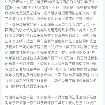
化的新產物，也使得傳統產物(不論是商品仍是辦事)數字化，
①極年夜地推進了經濟成長。不外，增值稅、所得稅等主體
稅收軌制是與農業經濟、產業經濟相順應而樹立起來的，數
字經濟前提下這些稅收的征收面對著很年夜的挑釁。換言
之，從保護稅收好處、公正課稅以及簡化征管的角度看，列
國傳統的稅收軌制能夠無法有用應對數字經濟。為此，良多
國度曾經開端實行基于應對數字經濟的稅制改造。例如，近
些年奧天時、法國、意年夜利等國度新開征了直接稅抑或直
接稅屬性不明的數字辦事稅。②不外，數字辦事稅源于單邊
辦法的屬性極易惹起國際稅收沖突，數字辦事稅以及其他相
似單邊辦法曾經被很多國度所摒棄。③再如，從已開征稅收
的角度，例如增值稅，歐盟對跨境發賣數字產物從發賣地征
稅改為花費地征稅準繩；④澳年夜利亞也曾經規則對發賣給
澳年夜利亞花費者的數字產物在本國征收商品與辦事稅。⑤
我國沒有新開征數字辦事稅，今朝也尚未在增值稅範疇公佈
專門的律例來應對數字經濟。
增值稅在我國事第一年夜稅種，研討增值稅法能否需求為應
對數字經濟停止修正以及若何修正具有主要的意義。以後正