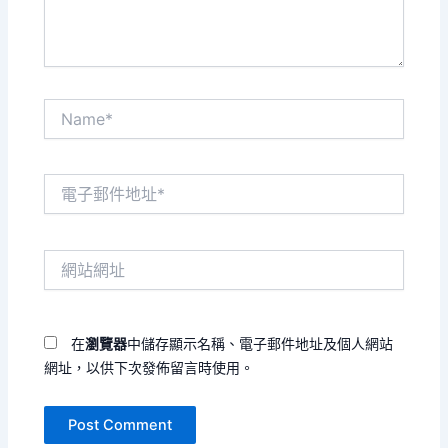
Name*
電
子
郵
件
網
地
站
址
網
*
址
在
瀏覽器
中儲存顯示名稱、電子郵件地址及個人網站
網址，以供下次發佈留言時使用。