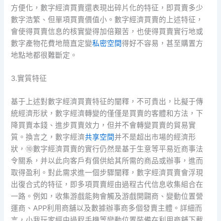
方便化，數字經濟買賣還表現出碎片化的特征，即買賣多少
數字浩繁、但單項買賣價值小。數字經濟買賣的上述特征，
會使得買賣信息的核實變得加倍艱苦，也使得買賣實行地或
數字產物花費地簡直定變
私密空間
得好不容易，甚至購置方
地點地都很難斷定。
3.實質特征
基于上述對數字經濟買賣特征的闡釋，不可貴出，比擬于傳
統經濟形狀，數字經濟轉變的僅僅是買賣的客體和方法，下
降買賣本錢、進步買賣效力，但并不會轉變買賣的貿易實
質。換言之，數字經濟
共享空間
并不是超出市場的經濟形
狀，⑩數字經濟買賣的實行仍然是基于生意等平易近商事法
令關系，并以此向客戶有償供給其所需的商品或辦事，進而
取得盈利。對此需求進一個步驟闡釋，數字經濟買賣會浮現
出復合式的特征，即多項買賣經由過程古代信息收集組合在
一路。例如，收集游戲能夠會觸及游戲開闢商、變動位置營
運商、APP利用商舖以及數據辦事商多個發賣主體。詳細而
言，小我玩家經由過程手機等變動位置裝備在利用商舖下載