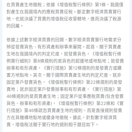
在買賣產生地徵稅；依據《增值稅暫行條例》第1條，我國僅
對產生在我國境內的應稅買賣征稅。斷定數字經濟買賣實行
地，也就決議了買賣的增值稅征收管轄地，進而決議了稅源
的回屬。
依據上述數字經濟買賣的回類，數字經濟買賣實行地需求分
辨從發賣貨色、有形資產和辦事來審閱。起首，關于買賣產
生地在我國境內的判定尺度，就發賣貨色，《增值稅暫行條
例實行細則》第8條規則的是貨色的起運地或地點地；就發賣
辦事和有形資產，《實行措施》第12條規則的是發賣方或購
置方地點地。其次，關于國際買賣產生地的判定尺度，就非
固定業戶發賣貨色，《增值稅暫行條例》第22條規則的是發
賣地；就非固定業戶發賣辦事和有形資產，《實行措施》第
46條規則的是買賣產生地；固定業戶從事應稅買賣(包含發賣
貨色、辦事和有形資產)，《增值稅暫行條例》第22條和《實
行措施》第46條疏忽買賣產生地的規則，而是直接規則發賣
方在其機構地點地或棲身地徵稅。據此，針對數字經濟買
賣，增值稅法關于實行地的規則相干題目如下。