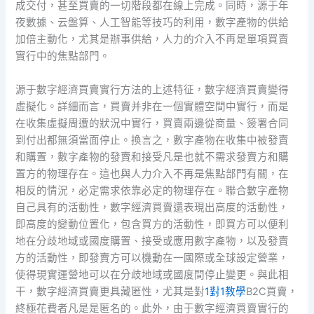
成交付，甚至買賣的一切階段都在線上完成。同時，源于年
夜數據、云盤算、人工智能等技巧的利用，數字產物的供給
加倍主動化，尤其是辦事供給，人力的介入不再是單項買賣
實行中的焦點部門。
源于數字經濟買賣實行方法的上述特征，數字經濟買賣變得
虛擬化。詳細而言，買賣并非在一個實體空間中實行，而是
在收集虛擬周遭的狀況中實行，買賣兩邊從商量、簽署合同
到付出都無須當面停止。換言之，數字產物在收集中被發賣
和購置，數字產物的發賣和接受凡是也就不需求發賣方和購
置方的物理存在。這也與人力介入不再是焦點部門有關，在
相反的情況，必定需求依靠必定的物理存在。聯合數字產物
自己具有的活動性，數字經濟買賣還表現出高度的活動性，
即高度的變動位置化，包含買方的活動性，即買方可以便利
地在分歧地域或國度購置、接受或應用數字產物，以及發賣
方的活動性，即發賣方可以機動在一國際或全球設定營業，
使得現實運營地可以在分歧地域或國度間停止變更。與此相
干，數字經濟買賣更具藏匿性，尤其是對
1對1教學
B2C買賣，
終極花費者凡是是匿名的。此外，由于數字經濟買賣實行的