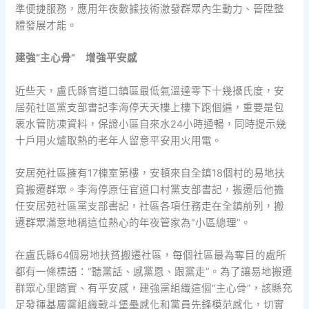
準便捷服務，應用年夜數據技術激發群眾內生動力、晉陞整
體發展才能。
建強“主心骨” 增強平安感
近些天，盧氏縣官道口鎮區最低氣溫達零下十幾攝氏度，安
居苑社區黨支部書記李海停天天樓上樓下跑個遍，重要是包
裹水管防凍資料，保證小區自來水24小時通暢，同時提示幾
十戶用火爐取熱的老年人留意平安用火用電。
安居苑社區擁有17棟室第樓，安頓來自全鎮18個村的易地扶
貧搬遷群眾。李海停原任官道口村黨支部書記，搬遷后他擔
任安居苑社區黨支部書記，社區各項任務走在全鎮前列，搬
遷群眾滿意地稱這位熱心的年夜管家為“小區總理”。
在盧氏縣64個易地扶貧搬遷社區，每個社區最為奪目的處所
都有一條標語：“聽黨話、感黨恩、跟黨走”。為了讓易地搬遷
群眾心里踏實、有平安感，建強黨組織這個“主心骨”，該縣充
足發揮基層黨組織戰斗堡壘感化和黨員先鋒模范感化，切實