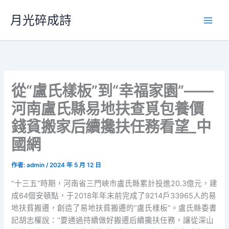
跳
月光碎成詩
至
主
要
內
容
從“盧氏樣板”到“幸福家園”——
河南盧氏縣易地扶查覓包養價
錢貧搬家后續攙扶任務看望_中
國網
作者:
admin
/
2024 年 5 月 12 日
“十三五”時期，河南省三門峽市盧氏縣累計投進20.3億元，建
成64個安頓點，于2018年年末前完成了9214戶33965人的易
地扶貧搬遷，創造了易地扶貧搬遷的“盧氏樣板”。盧氏縣委書
記胡志權說：“要通過持續做好搬遷后續攙扶任務，讓從深山