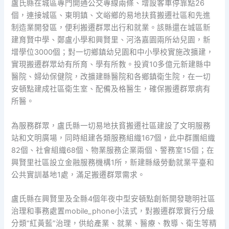
盧氏縣在城區專門開通公交專線兩條、增設客車停靠點26
個，連接城區、東明鎮、文峪鄉的易地扶貧搬遷社區和先進
制造業開發區，便利搬遷群眾出行和就業。該縣還在城區新
建育賢中學、鄭盧小學和興賢里、河洛嘉園兩所幼兒園，新
增學位3000個；對一切鄉鎮幼兒園和中小學校實施改擴建，
實現搬遷群眾幼有所育、學有所教。投資10多億元新建縣中
醫院、婦幼保健院，改擴建縣醫院和各鄉鎮衛生院，在一切
安頓點建成社區衛生室、配備及格醫生，確保搬遷群眾病有
所醫。
為服務群眾，盧氏縣一切易地扶貧搬遷社區建設了文明服務
站和文明廣場，同時組建各類服務組織167個，此中群團組織
82個、社會組織68個、物業服務企業兩個、警務室15個；在
興賢里社區設立金融服務機構1所，新建縣級勞動就業平臺和
公共實訓基地1處，滿足搬遷群眾需求。
盧氏縣在興賢里及全縣4個年夜中型安頓點創新開發聰明社區
治理和事務處置mobile_phone小法式，對搬遷群眾實行分級
分類“紅黃藍”治理，供給產業、就業、醫療、教導、衛生等精