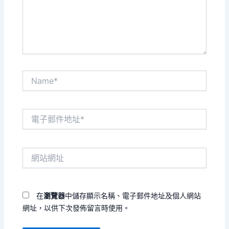
內
容...
Name*
電
子
郵
件
網
地
站
址
網
*
址
在
瀏覽器
中儲存顯示名稱、電子郵件地址及個人網站
網址，以供下次發佈留言時使用。