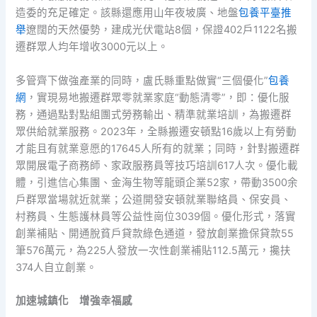
造委的充足確定。該縣還應用山年夜坡廣、地盤
包養平臺推
舉
遼闊的天然優勢，建成光伏電站8個，保證402戶1122名搬
遷群眾人均年增收3000元以上。
多管齊下做強產業的同時，盧氏縣重點做實“三個優化”
包養
網
，實現易地搬遷群眾零就業家庭“動態清零”，即：優化服
務，通過點對點組團式勞務輸出、精準就業培訓，為搬遷群
眾供給就業服務。2023年，全縣搬遷安頓點16歲以上有勞動
才能且有就業意愿的17645人所有的就業；同時，針對搬遷群
眾開展電子商務師、家政服務員等技巧培訓617人次。優化載
體，引進信心集團、金海生物等龍頭企業52家，帶動3500余
戶群眾當場就近就業；公道開發安頓就業聯絡員、保安員、
村務員、生態護林員等公益性崗位3039個。優化形式，落實
創業補貼、開通脫貧戶貸款綠色通道，發放創業擔保貸款55
筆576萬元，為225人發放一次性創業補貼112.5萬元，攙扶
374人自立創業。
加速城鎮化 增強幸福感