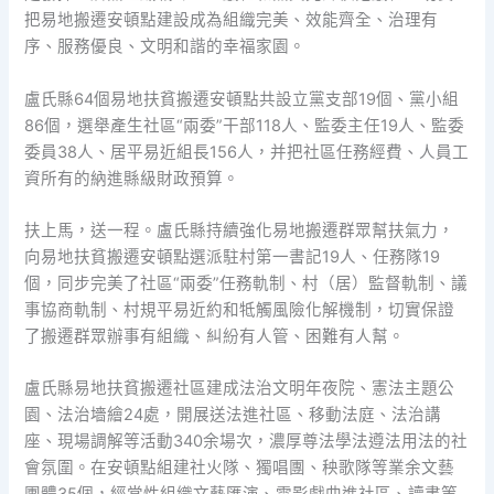
把易地搬遷安頓點建設成為組織完美、效能齊全、治理有
序、服務優良、文明和諧的幸福家園。
盧氏縣64個易地扶貧搬遷安頓點共設立黨支部19個、黨小組
86個，選舉產生社區“兩委”干部118人、監委主任19人、監委
委員38人、居平易近組長156人，并把社區任務經費、人員工
資所有的納進縣級財政預算。
扶上馬，送一程。盧氏縣持續強化易地搬遷群眾幫扶氣力，
向易地扶貧搬遷安頓點選派駐村第一書記19人、任務隊19
個，同步完美了社區“兩委”任務軌制、村（居）監督軌制、議
事協商軌制、村規平易近約和牴觸風險化解機制，切實保證
了搬遷群眾辦事有組織、糾紛有人管、困難有人幫。
盧氏縣易地扶貧搬遷社區建成法治文明年夜院、憲法主題公
園、法治墻繪24處，開展送法進社區、移動法庭、法治講
座、現場調解等活動340余場次，濃厚尊法學法遵法用法的社
會氛圍。在安頓點組建社火隊、獨唱團、秧歌隊等業余文藝