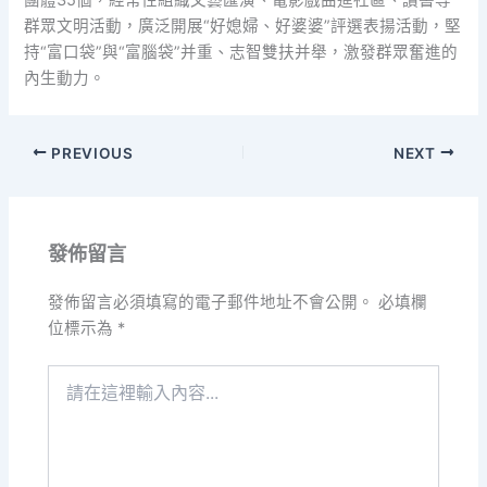
團體35個，經常性組織文藝匯演、電影戲曲進社區、讀書等
群眾文明活動，廣泛開展“好媳婦、好婆婆”評選表揚活動，堅
持“富口袋”與“富腦袋”并重、志智雙扶并舉，激發群眾奮進的
內生動力。
PREVIOUS
NEXT
發佈留言
發佈留言必須填寫的電子郵件地址不會公開。
必填欄
位標示為
*
請
在
這
裡
輸
入