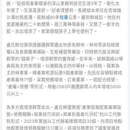
說，“從祖祖輩輩棲身的深山里搬到這兒生涯5年了，變化太
年夜了，生涯真是好。”記者清楚到，馬建斌本來住在官坡鎮
沙溝村馬家溝，距縣城80多
包養
公里。搬到縣城后，他在村
里還種著約二十畝煙葉、兩三萬棒噴鼻菇，又開了一家羊肉
館，支出增添了，家里兩個孩子上學也便利了。
盧氏縣切實保證搬遷群眾遷出地原有耕地、林地等承包經營
權以及各類農業補貼、生態補償等權益，同時想方設法興起
群眾的“錢袋子”，增添群眾的獲得感。近年來，該縣圍繞以噴
鼻菇為主的食用菌，以連翹為主的中藥材，以核桃、蘋果為
主的林果業，蜂產業和游玩業5個產業鏈，先后在安頓點建成
產業基地71個，采取勞務增收、訂單農業、一起配合經營、
“產權+勞務”等形式，帶動2583戶搬遷群眾人均年增收5000
元以上。
為多方面增添群眾支出，盧氏縣還實施“產業發展配套基礎設
施+勞務報酬+就業技巧培訓+資產折股量化分紅”的以工代賑
新形式，2023年實施以工代賑基建類項目32個，向項目地點
地群眾發放勞務報酬1517萬元，這項任務遭到了國家發展改