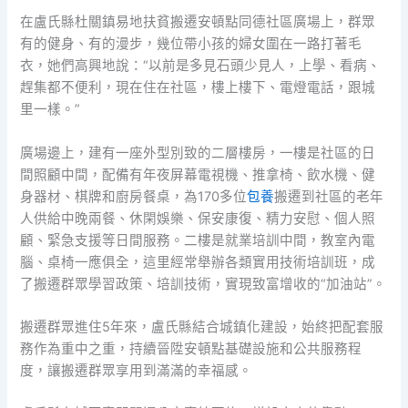
在盧氏縣杜關鎮易地扶貧搬遷安頓點同德社區廣場上，群眾
有的健身、有的漫步，幾位帶小孩的婦女圍在一路打著毛
衣，她們高興地說：“以前是多見石頭少見人，上學、看病、
趕集都不便利，現在住在社區，樓上樓下、電燈電話，跟城
里一樣。”
廣場邊上，建有一座外型別致的二層樓房，一樓是社區的日
間照顧中間，配備有年夜屏幕電視機、推拿椅、飲水機、健
身器材、棋牌和廚房餐桌，為170多位
包養
搬遷到社區的老年
人供給中晚兩餐、休閑娛樂、保安康復、精力安慰、個人照
顧、緊急支援等日間服務。二樓是就業培訓中間，教室內電
腦、桌椅一應俱全，這里經常舉辦各類實用技術培訓班，成
了搬遷群眾學習政策、培訓技術，實現致富增收的“加油站”。
搬遷群眾進住5年來，盧氏縣結合城鎮化建設，始終把配套服
務作為重中之重，持續晉陞安頓點基礎設施和公共服務程
度，讓搬遷群眾享用到滿滿的幸福感。