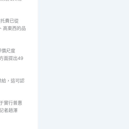
的托費已從
化、高東西的品
評價尺度
方面提出49
供給，這可認
于實行普惠
記者趙澤