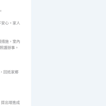
。
不安心。家人
措措施，室內
照護辦事。
年，回抵家鄉
，提出增進成