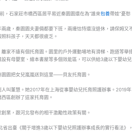
之前，石家莊市橋西區居平易近秦園園還在為“誰來
包養
帶娃”憂愁
年兩歲，秦園園夫妻倆都要下班，兩邊怙恃還沒退休，請保姆又
假照料孩子，天天都很疲乏。
，離家不遠有個托育園。園里的戶外運動場地有滑梯、跑道等舉
還設有母嬰室、繪本書屋等多個效能區，可以供給3歲以下嬰幼兒
秦園園把女兒嵐嵐送到這里——貝友托育園。
人叫董慧。她2017年在上海從事嬰幼兒托育照護辦事。2019
橋西區創辦了這家托育園。
家創業，跟河北發布的相干激勵性政策有關。
，河北省出臺《關于增進3歲以下嬰幼兒照護辦事成長的實行看法》