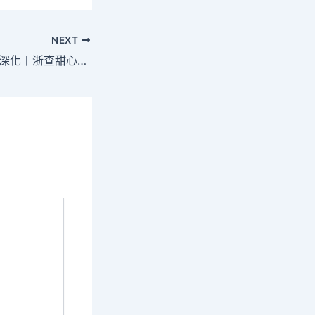
NEXT
錨定古代化 改造再深化丨浙查甜心寶物包養網江仙居致富果的故事_中國網