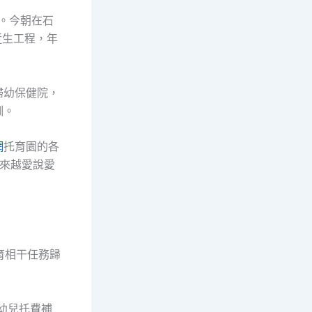
添。今朝在石
近生工程，年
婦幼保健院，
訓。
網
托育園的各
來越愛說愛
。
育相干任務歸
嬰幼兒托費補