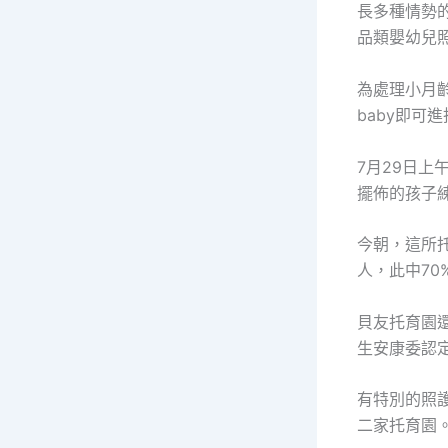
長多種情勢
品類嬰幼兒
為處理小月
baby即可
7月29日
擺佈的孩子
今朝，這所
人，此中70
貝友托育園還
生安康委認
有特別的照
二家托育園