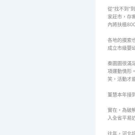
從“找不到”
家莊市，存
內將扶植80
各地的摸索
成立市級嬰
秦園園很滿
項運動情形
笑，活動才
董慧本年接
實在，為破解
入全省平易
往年，河北培