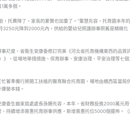
庭1萬多個。
補助，托費降了，家長的累贅也加重了。”董慧先容，托育園本年
每月3250元降到2000元內，供給的嬰幼兒照護辦事照舊是精緻
辦事尺度，省衛生安康委修訂完美《河北省托育機構東西的品質
版）》，從場地舉措措施、保育辦事、安康治理、平安治理等七個
。
正忙著準備行將開工扶植的醫育聯合托育園，場地由橋西區當局
少運營本錢。
安康委生齒家庭處處長孫姍先容，本年，省財務投進2000萬元用
程，持續增添普惠托育辦事供應，新增普惠托位5000個擺佈。（