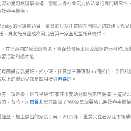
的嬰幼兒照護辦事機構，激勵支撐社會氣力依法舉行專門研究性
照護辦事機構。
齡baby的照護難題目，董慧的貝友托育園在開園之初就建立乳兒
進托。貝友托育園成為河北省第一家全班型托育機構。
上午，在托育園的感統練習區，賀從茹教員正用感統練習器材輔助班
練習活動和諧才能。
托育園設有乳兒班、托小班、托買辦三種班型65個托位，全日托嬰
%以上的嬰幼兒都是四周棲身
包養
的。
有一項聲譽，是五星級“石家莊市嬰幼兒照護示范機構”。這是20
定的。昔時，河
包養
北省共認定了160家星級嬰幼兒照護辦事機
護經歷，加上傑出的家長口碑，2022年，董慧又在石家莊市新華
。