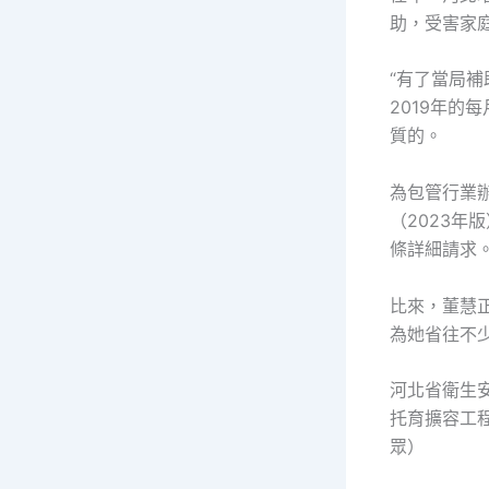
助，受害家
“有了當局
2019年的
質的。
為包管行業
（2023年
條詳細請求
比來，董慧
為她省往不
河北省衛生
托育擴容工
眾）