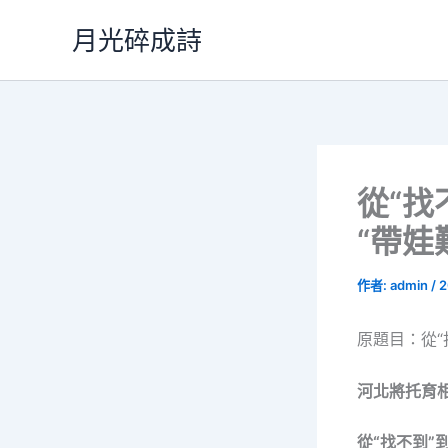
跳
月光碎成詩
至
主
要
內
容
從“找
“帶娃
作者:
admin
/
2
原題目：從“
河北將托育
從“找不到”