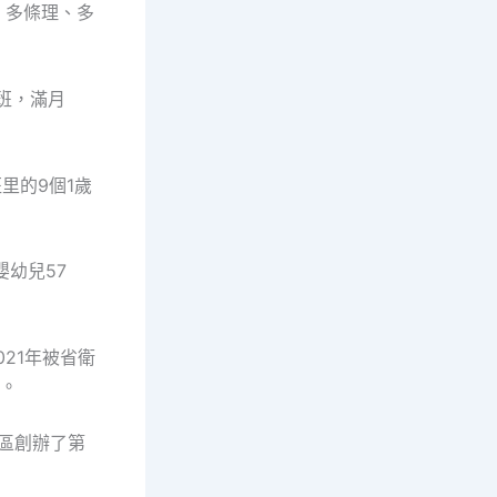
、多條理、多
班，滿月
里的9個1歲
幼兒57
21年被省衛
構。
區創辦了第