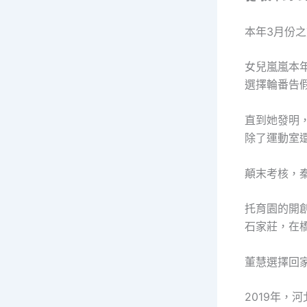
本年3月份
女兒嵐嵐本
選擇輪番告
直到她發明
除了運動室
顛末考核，
托育園的開創
石家莊，在
董慧選擇回
2019年