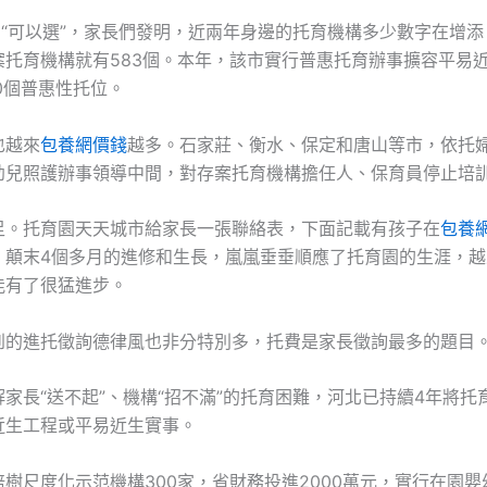
到“可以選”，家長們發明，近兩年身邊的托育機構多少數字在增
案托育機構就有583個。本年，該市實行普惠托育辦事擴容平易
0個普惠性托位。
也越來
包養網價錢
越多。石家莊、衡水、保定和唐山等市，依托
幼兒照護辦事領導中間，對存案托育機構擔任人、保育員停止培
足。托育園天天城市給家長一張聯絡表，下面記載有孩子在
包養
。顛末4個多月的進修和生長，嵐嵐垂垂順應了托育園的生涯，越
能有了很猛進步。
到的進托徵詢德律風也非分特別多，托費是家長徵詢最多的題目
家長“送不起”、機構“招不滿”的托育困難，河北已持續4年將托
近生工程或平易近生實事。
樹尺度化示范機構300家，省財務投進2000萬元，實行在園