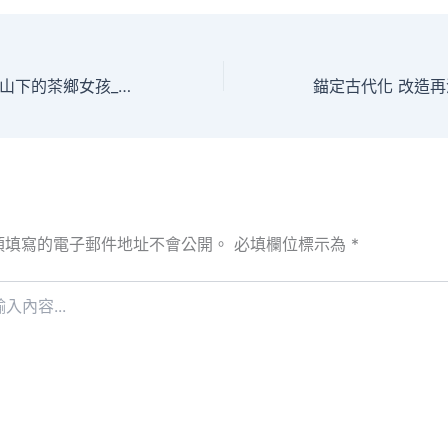
圖片故事丨年夜別山下的茶鄉女孩_查覓包養價錢中國網
須填寫的電子郵件地址不會公開。
必填欄位標示為
*