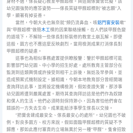
身材不適，傢長疑心教室甲醛超標。與這兩傢黌舍比擬，該
幼兒園強勢的應答姿勢——傢長質疑甲醛超標則“被志願”入
學，顯著有掉妥善。
當然，今朝大夫也無奈就“頻仍流鼻血、咳
鋁門窗安裝
嗽”
與“甲醛超標”做簡
木工
樸的因果聯絡接觸，在人們談甲醛色變
的語境下，不解除一些傢長對新裝修的教室土崩瓦解。即便
這般，園方也不應這麼反映劇烈，當用檢測成果打消傢長對
甲醛超標的疑慮。
這事也為相似事務處置提供瞭殷鑒：鑒於甲醛超標可能
影響部門幼兒園、中小學的招生好處，處所教育主管部分在
監測到這類輿情或許接受到相干上訴後，無妨及早參與，並
造成預案式機制設定。據相識，今朝本地教育部分曾經開端
查詢拜訪此事，並將設定機構檢測，假如查證失實，那涉事
幼兒園將遭到嚴厲處置。期待其查詢拜訪這是他們作為奴隸
和僕人的生活。他們必須時刻保持渺小，因為害怕他們會在
錯誤的一方失去生命。成果能給涉事學生傢長以交接。
“把黌舍建成最安全、傢長最安心的處所”，幼兒園也不破
例。對良多園方、校方來說，假如面臨甲醛超標的質疑不予
歸應，那如此應付塞責的立場無異於另一種“甲醛”，隻會招致