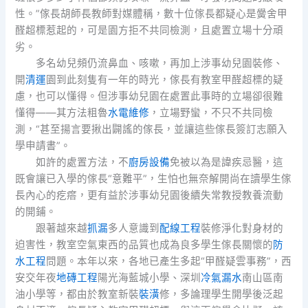
性。”傢長胡師長教師對媒體稱，數十位傢長都疑心是黌舍甲
醛超標惹起的，可是園方拒不共同檢測，且處置立場十分頑
劣。
多名幼兒頻仍流鼻血、咳嗽，再加上涉事幼兒園裝修、
開
清運
園到此刻隻有一年的時光，傢長有教室甲醛超標的疑
慮，也可以懂得。但涉事幼兒園在處置此事時的立場卻很難
懂得——其方法粗魯
水電維修
，立場野蠻，不只不共同檢
測，“甚至揚言要揪出闢謠的傢長，並讓這些傢長簽訂志願入
學申請書”。
如許的處置方法，不
廚房設備
免被以為是諱疾忌醫，這
既會讓已入學的傢長“意難平”，生怕也無奈解開尚在讀學生傢
長內心的疙瘩，更有益於涉事幼兒園後續失常教授教養流動
的開鋪。
跟著越來越
抓漏
多人意識到
配線工程
裝修淨化對身材的
迫害性，教室空氣東西的品質也成為良多學生傢長關懷的
防
水工程
問題。本年以來，各地已產生多起“甲醛疑雲事務”，西
安交年夜
地磚工程
陽光海藍城小學、深圳
冷氣漏水
南山區南
油小學等，都由於教室新裝
裝潢
修，多論理學生開學後泛起