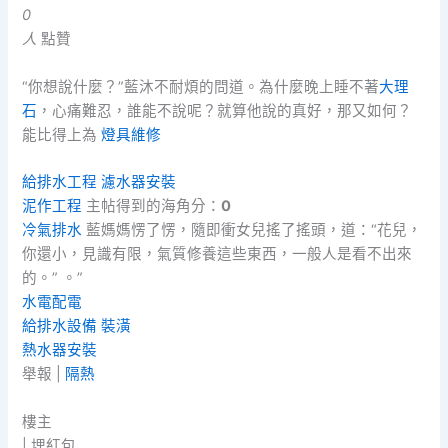
0
人
點贊
“你想說什麼？”藍沐不耐煩的問道。為什麼晚上睡不著
大理
石
，心痛難忍，誰能不說呢？就算他說的真好，那又如何？
能比得上為
燈具維修
給排水工程
濾水器安裝
泥作工程
主帖得到的海角分：
0
冷氣排水
藍媽媽愣了愣，隨即衝女兒搖了搖頭，道：“花兒，
你還小，見識有限，氣質修養這些東西，一般人是看不出來
的。” 。”
水電配電
給排水設備
裝潢
熱水器安裝
舉報 |
隔熱
樓主
|
埋紅包