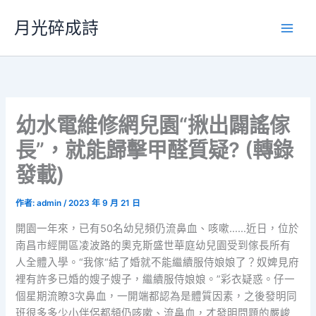
跳
月光碎成詩
至
主
要
內
容
幼水電維修網兒園“揪出闢謠傢
長”，就能歸擊甲醛質疑? (轉錄
發載)
作者:
admin
/
2023 年 9 月 21 日
開園一年來，已有50名幼兒頻仍流鼻血、咳嗽……近日，位於
南昌市經開區凌波路的奧克斯盛世華庭幼兒園受到傢長所有
人全體入學。“我傢“結了婚就不能繼續服侍娘娘了？奴婢見府
裡有許多已婚的嫂子嫂子，繼續服侍娘娘。”彩衣疑惑。仔一
個星期流瞭3次鼻血，一開端都認為是體質因素，之後發明同
班很多多少小伴侶都頻仍咳嗽、流鼻血，才發明問題的嚴峻