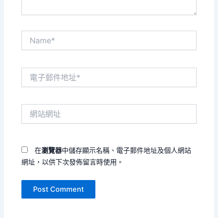
Name*
電
子
郵
件
網
地
站
址
網
*
址
在
瀏覽器
中儲存顯示名稱、電子郵件地址及個人網站
網址，以供下次發佈留言時使用。