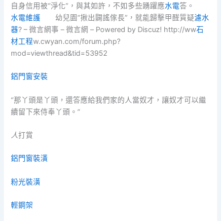
自身信用被“淨化”，與其如許，不如多些踴躍應
水電
答。
水電維護
幼兒園“揪出闢謠傢長”，就能歸擊甲醛質疑
濾水
器
? – 微言網事 – 微言網 – Powered by Discuz! http://ww
石
材工程
w.cwyan.com/forum.php?
mod=viewthread&tid=53952
鋁門窗安裝
“那丫頭是丫頭，還答應給我們家的人當奴才，讓奴才可以繼
續留下來侍奉丫頭。”
人
打賞
鋁門窗裝潢
粉光裝潢
輕鋼架