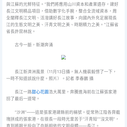
與江蘇的光鮮特征。“我們將應用山川資本和產業遺存，建好
長江文明精品項目，借助數字化手腕，整合全流域資本，周
全闡釋長江文明、活潑講好長江故事，向國內外充足展現長
江的生態文明之美、汗青文明之美、時期精力之美。”江蘇省
省長許昆林說。
古今一脈，新潮奔涌
長江新濟洲風景（11月13日攝，無人機裴毅愣了一下，
一時不知道該說什麼。照片）。記者 季春鵬 攝
長江一路
甜心花園
浩大萬里，奔騰進海前在江蘇張家港
拐了最后一道彎。
“沙洲”——這是張家港建縣前的稱號。從常熟江陰各齊截
塊拼成的張家港，在很長一段時光里苦于“汗青短”“沒文明”，
直到將眼光投向了血脈相依的文明母體——長江。