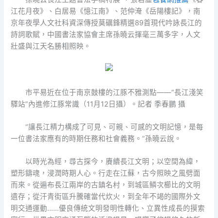
江花月夜》、白居易《憶江南》、范仲淹《岳陽樓記》，南
京年夜學人文社科資深傳授莫礪鋒精選89首現代吟詠長江的
詩詞歌賦，中國書法家協會主席孫曉云揮毫三萬多字，人文
壯盛與江天名勝相照映。
市平易近在位于南京鼓樓的江豚不雅測點——“長江淺笑
驛站”內進修江豚常識（11月12日攝）。記者 季春鵬 攝
“讓長江精力構成了可見、可親、可感的文明記憶，是每
一位書法家應有的時期任務和社會義務。”孫曉云說。
以時光為經，尋古探今，賡續長江文明；以空間為緯，
塑形鑄魂，浸潤時期人心。行走在江蘇，古今照映之風劈面
而來。從遍布長江兩岸的古鎮名村，到城區鱗次櫛比的文明
遺存；從汗青街區升騰確當代炊火，到全年不竭的國際外文
明交通運動……優良傳統文明發明性轉化、立異性成長的摸索