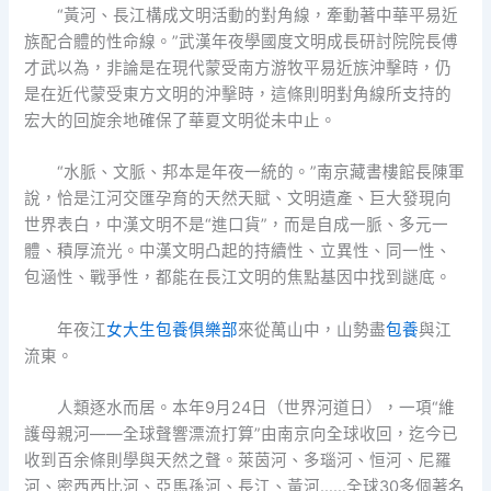
“黃河、長江構成文明活動的對角線，牽動著中華平易近
族配合體的性命線。”武漢年夜學國度文明成長研討院院長傅
才武以為，非論是在現代蒙受南方游牧平易近族沖擊時，仍
是在近代蒙受東方文明的沖擊時，這條則明對角線所支持的
宏大的回旋余地確保了華夏文明從未中止。
“水脈、文脈、邦本是年夜一統的。”南京藏書樓館長陳軍
說，恰是江河交匯孕育的天然天賦、文明遺產、巨大發現向
世界表白，中漢文明不是“進口貨”，而是自成一脈、多元一
體、積厚流光。中漢文明凸起的持續性、立異性、同一性、
包涵性、戰爭性，都能在長江文明的焦點基因中找到謎底。
年夜江
女大生包養俱樂部
來從萬山中，山勢盡
包養
與江
流東。
人類逐水而居。本年9月24日（世界河道日），一項“維
護母親河——全球聲響漂流打算”由南京向全球收回，迄今已
收到百余條則學與天然之聲。萊茵河、多瑙河、恒河、尼羅
河、密西西比河、亞馬孫河、長江、黃河……全球30多個著名