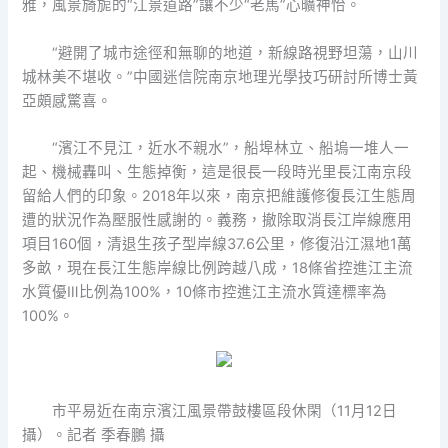
雅，風景旖旎的“江景道路”讓不少“老馬”心曠神怡。
“避開了城市途徑和無聊的地道，新線路視野坦蕩，山川
城林美不堪收。”中國迷信院南京地理光學技巧研討所博士黃
亞頗感驚喜。
“濱江不見江，近水不親水”，船埠林立、船塢一堆人一
起、機械轟叫、生態掉衡，這是很長一段時光里長江南京段
留給人們的印象。2018年以來，南京把維護修復長江生態周
遭的狀況作為壓服性感謝的。義務，撤除取消長江岸線應用
項目160個，清退生孩子型岸線37.6公里，修復沿江濕地1萬
多畝，現在長江生態岸線比例跨越八成，18條省控進江主流
水質優Ⅲ比例為100%，10條市控進江主流水質達標率為
100%。
市平易近在南京濱江風景帶鼓樓區段休閑（11月12日
攝）。記者 季春鵬 攝