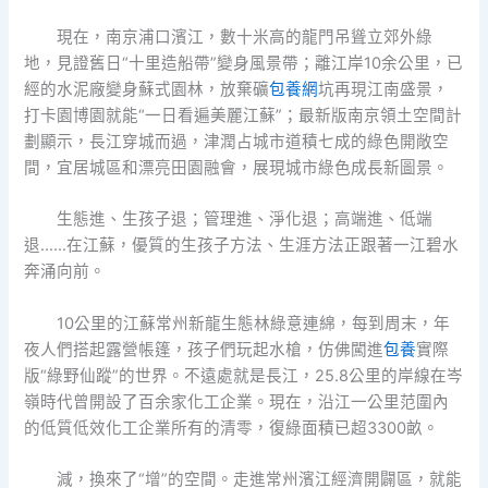
現在，南京浦口濱江，數十米高的龍門吊聳立郊外綠
地，見證舊日“十里造船帶”變身風景帶；離江岸10余公里，已
經的水泥廠變身蘇式園林，放棄礦
包養網
坑再現江南盛景，
打卡園博園就能“一日看遍美麗江蘇”；最新版南京領土空間計
劃顯示，長江穿城而過，津潤占城市道積七成的綠色開敞空
間，宜居城區和漂亮田園融會，展現城市綠色成長新圖景。
生態進、生孩子退；管理進、淨化退；高端進、低端
退……在江蘇，優質的生孩子方法、生涯方法正跟著一江碧水
奔涌向前。
10公里的江蘇常州新龍生態林綠意連綿，每到周末，年
夜人們搭起露營帳篷，孩子們玩起水槍，仿佛闖進
包養
實際
版“綠野仙蹤”的世界。不遠處就是長江，25.8公里的岸線在岑
嶺時代曾開設了百余家化工企業。現在，沿江一公里范圍內
的低質低效化工企業所有的清零，復綠面積已超3300畝。
減，換來了“增”的空間。走進常州濱江經濟開闢區，就能