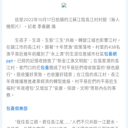
這是2022年10月17日拍攝的江蘇江陰長江村村貌（無人
機照片）。記者 季春鵬 攝
生孩子、生涯、生態“三生”共融，轉變江城也影響江村。
在鎮江市的長江村，跟著“十年禁漁”政策落地，村里的438名
漁平易近幾年前離別了“水上漂”的生涯住進城市社區
包養網
ppt
，已經的記憶收錄進了“新金江漁文明館”；在張家港的長
江村，家門口的花
包養
圃成了村平易近們增收致富的“綠色銀
行”，既收獲好景致，也收獲好錢景；在江陰的長江村，長江
年夜維護推進產業經濟的轉型進級，村平易近們的平易近生
福利“年夜禮包”又增加了“安康、保證、文明”等新內在的事
務。
包養俱樂部
“我住長江頭，君住長江尾……”人們不只共飲一江碧水，