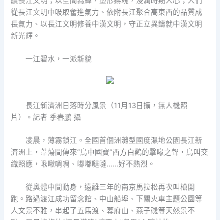
續長江文明；以空間為緯，塑形鑄魂，浸潤時期人心；人們
從長江文明中吸取奮進氣力、依附長江聚合高東西的品質成
長氣力、以長江文明修養中漢文明，守正立異鑄就中漢文明
新光輝。
一江碧水，一派新貌
長江新濟洲日落時分風景（11月13日攝，無人機照
片）。記者 季春鵬 攝
凌晨，薄霧鎖江。全國首個洲灘型國度濕地公園長江新
濟洲上，葦蕩間傳來“鳥中國寶”西方白鸛的擊喙之聲，鳥叫交
織照應，啾啾啁啁、嘟嘟噠噠……好不熱烈。
從奧體中間動身，遠離三年的南京馬拉松再次叫槍開
跑。路過渡江成功留念館、中山船埠、下關火車主題公園等
人文景不雅，串起了五馬渡、幕府山、燕子磯等天然景不