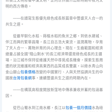
以長江文明修養中漢文明，正向世界展示出新時期年夜河文
明的西方傳奇。
——在譜寫生態優先綠色成長新篇章中豐盛天人合一的
共生之道。
從最早馴化水稻、蒔植水稻的魚米之鄉，到依水建城、
伴江而興的繁華昌隆，長江自古浩大東流，滋潤萬物，孕育
了天人合一、萬物并育的共心理念。現在，生齒範圍和經濟
總量占據全國“殘山剩水”的長江經濟帶還是綠色成長的主疆
場，沿江城市保持從維護天然中尋覓成長機會，摸索生態周
遭的狀況維護和經濟高東西的品質成長雙贏，以綠水青山向
金山銀山
包養價格
改變的中國實行、人與天然協調共生的中
國故
台灣包養網
事，連續豐盛共生之道的時期內在。
——在構筑高程度開放新窪地中傳承兼收并蓄的包涵基
因。
從巴山蜀水到江南水鄉，長江以
包養一個月價錢
水為紐