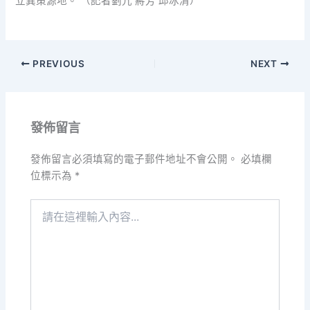
立異策源地。 （記者劉亢 蔣芳 邱冰清）
PREVIOUS
NEXT
發佈留言
發佈留言必須填寫的電子郵件地址不會公開。
必填欄
位標示為
*
請
在
這
裡
輸
入
內
容...