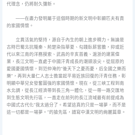
代理念，仍將耐久彌新。
——在盡力發明屬于這個時期的新文明中彰顯匹夫有責
的家國情懷。
立異活氣的堅持，源自于內生的朝上進步精力。無論是
古時巴蜀北抗隴秦、荊楚染指華夏、勾踐臥薪嘗膽，抑或近
代以來江南的洋務摸索、武昌的辛亥首義、滬浙的建黨偉
業，長江文明一直處于中國汗青成長的潮頭浪尖。從屈原的
愛國憂國情懷，到范仲淹的“後天下之憂而憂，后全國之樂而
樂”，再到大量仁人志士擔當起平易近族回復的汗青任務，彰
明顯中華兒女發奮圖強的家國情懷。現在，從三峽工程到南
水北調，從長江經濟帶到長三角一體化，從一帶一路交匯地
到生態文明先行區，一直走在前列的長江流域最有前提成為
中國式古代化“我太過分了。希望這真的只是一場夢，而不是
這一切都是一場夢。”的搶先區，譜寫中漢文明的絢麗篇章。