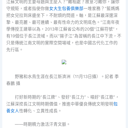
江蘇文明的主要母題與主麼人？”難相處？故意刁難你，讓你
守規矩，或者指使你做
女大生包養俱樂部
一堆家務？”藍媽媽
把女兒拉到床邊坐下，不耐煩的問道。軸，是江蘇最深邃深
摯、最亮麗、最可連續、最有性命力的文明底色。”江南年夜
學傳授王建華以為，2013年江蘇省公布的20個“江蘇符號”，
有19個位于長江流域。而以“揚子江”為習稱的長江中下流，不
只是傳統江南文明的實際空間場域，也是中國古代化工作的
先行區。
野豬和水鳥生涯在長江新濟洲（11月13日攝）。記者 季
春鵬 攝
打好新時期的“長江牌”、發好“長江力”、唱好“長江歌”，
江蘇深挖長江文明時期價值，推進中華優良傳統文明發明
包
養女人
性轉化、立異性成長。
——時期精力激活汗青文脈。