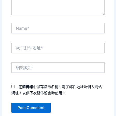
Name*
電
子
郵
件
網
地
站
址
網
*
址
在
瀏覽器
中儲存顯示名稱、電子郵件地址及個人網站
網址，以供下次發佈留言時使用。