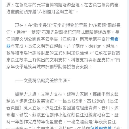
遷、在報恩寺的元宇宙博物館漫游圣境、在古色古噴鼻的秦
淮畫舫船頭穿越“六朝煙月金粉之地”。
現在，在“數字長江”元宇宙博物館里戴上VR眼鏡“飛越長
江”，進進“一葦渡”石窟光影藝術館沉醉式體驗傳說故事，長
江國度文明公園數字云平臺（江蘇段）南京示范平臺行
包養
妹
將完成，長江文明等在游戲、片子制作、design、游玩、
教導和市場行銷等財產的立異利用加快涌現。“江蘇在講好將
來長江故事上有傑出的文明支持、科技支持與財產支持。”南
京年夜學建筑與城市計劃學院傳授魯安東說。
——文藝精品點亮美妙生涯。
舉精力之旗、立精力支柱、建精力家園，都離不開文藝
精品。步進江蘇省美術館，一幅長125米、高1.2米的《長江
春色圖》惹人立足，這是江蘇省國畫院組建青海、云川、渝
鄂湘、贛皖、蘇滬五個創作小組深刻長江沿線實地寫生，歷
時一年創作完成的年夜型畫卷。一墻之隔就是“年夜美長江
——孫曉云長江主題書法手稿特展”，張若虛
包養網推薦
《春