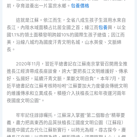
前，孕育滋養出一片富庶水鄉。
包養價格
這就是江蘇。依江而生，全省八成生孩子生涯用水來自
長江，內陸水域面積占比居全國之首；緣江而
包養
興，以全
國1.1%的領土面積發明跨越10%的國際生孩子總值；因江而
美，沿線八城均為國度汗青文明名城，山水英俊、文脈綿
長。
2020年11月，習近平總書記在江蘇南京掌管召開周全推
進長江經濟帶成長座談會，誇大“要把長江文明維護好、傳承
好、弘揚好，延續汗青文脈，果斷文明自負”。本年7月，習
近平總書記在江蘇考核時吩咐“江蘇要加大力度優良傳統文明
的維護傳承和立異成長，積極介入扶植長江和年夜運河兩年
夜國度文明公園”。
牢牢記住諄諄囑托，江蘇深入掌握“第二個聯合”精華要
義，盡力把高東西的品質扶植長江國度文明公園（江蘇段）
融進中國式古代化江蘇新實行，以時光為經，尋古探今，賡