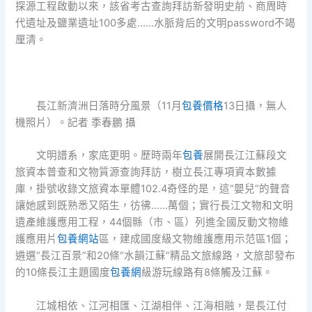
探源工程啟動以來，該省考古查詢拜訪新發明史前、商周時
代遺址及鹽業遺址100多處……水脈背后的文明password不竭
厘清。
長江新濟洲日落時分風景（11月
包養價格
13日攝，無人
機照片）。記者 季春鵬 攝
文明譜系，家底更明。歷時兩年
包養
展開長江江蘇段文
旅資本普查和文物質源查詢拜訪，樹立長江專項資本數據
庫，掛號收錄文旅資本單體102.4奇怪的是，這“嬰兒”的聲音
讓她感到既熟悉又陌生，彷彿……萬個；實行長江文物和文明
遺產維護應用工程，44個縣（市、區）列進全國反動文物維
護應用片
包養網站
區，建成國度級文物維護應用示范區1個；
遴選“長江百景”和20條“水韻江蘇”精品文旅線路，文旅部發布
的10條長江主題國度
包養網
級游玩線路有8條觸及江蘇。
江城相依、江河相匯、江湖相伴、江海相融，是長江付