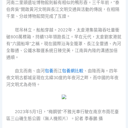
河南二里頭遺址博物館則躲有相似的鴨形壺。三千年前，“泰
伯奔吳”開啟黃河文明與長江文明交通與活動的傳說，在相隔
千里、分歧博物館間完成了互證。
塔吊林立，船船穿越。2022年，太倉港集裝箱吞吐量衝
破800萬標箱，持續13年領跑長江。早在元代，太倉劉家港就
有“六國船埠”之稱，現在國際沿海全籠罩、長江全靈通、內河
全聯通、公鐵水聯運系統日臻完美，江南與內陸的溝通加倍
通順。
由北而南、由河
包養
而江
包養網比較
、由陸而海。四年
夜文明古都城呈現在北緯30度的年夜河之畔，而中國的年夜
河文明尤為奇特。
2023年5月1日，“梅鋼號”不雅光車行駛在南京市雨花臺
區三山磯生態公園（無人機照片）。記者 季春鵬 攝