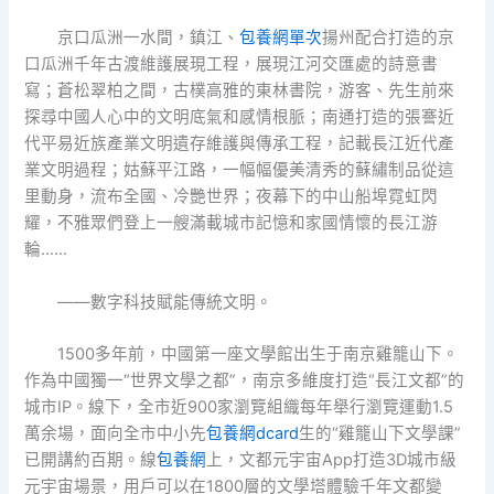
京口瓜洲一水間，鎮江、
包養網單次
揚州配合打造的京
口瓜洲千年古渡維護展現工程，展現江河交匯處的詩意書
寫；蒼松翠柏之間，古樸高雅的東林書院，游客、先生前來
探尋中國人心中的文明底氣和感情根脈；南通打造的張謇近
代平易近族產業文明遺存維護與傳承工程，記載長江近代產
業文明過程；姑蘇平江路，一幅幅優美清秀的蘇繡制品從這
里動身，流布全國、冷艷世界；夜幕下的中山船埠霓虹閃
耀，不雅眾們登上一艘滿載城市記憶和家國情懷的長江游
輪……
——數字科技賦能傳統文明。
1500多年前，中國第一座文學館出生于南京雞籠山下。
作為中國獨一“世界文學之都”，南京多維度打造“長江文都”的
城市IP。線下，全市近900家瀏覽組織每年舉行瀏覽運動1.5
萬余場，面向全市中小先
包養網dcard
生的“雞籠山下文學課”
已開講約百期。線
包養網
上，文都元宇宙App打造3D城市級
元宇宙場景，用戶可以在1800層的文學塔體驗千年文都變