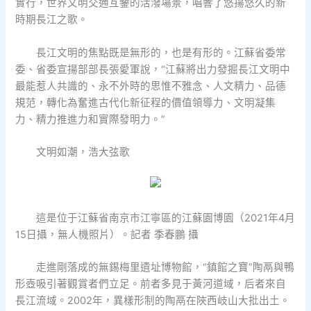
實行，世界文明交通互鑒的活潑場景，唱響了悠揚悠久的新
時期長江之歌。
長江文明的焦點既是無形的，也是有形的。江蘇省委常
委、省委宣揚部部長張愛軍說，“江蘇將出力發掘長江文明中
最能惹人共識的、永不外時的思惟不雅念、人文精力、品德
規范，轉化為奮進古代化新征程的價值領導力、文明凝集
力、精力推進力和實際發明力。”
文明如潮，浩大弦歌
這是位于江蘇省南京市江寧區的江蘇園博園（2021年4月
15日攝，無人機照片）。記者 季春鵬 攝
走進剛落成的無錫梅里遺址博物館，“鎮館之寶”陶鬲與鴨
形壺吸引著觀賞者們立足。前者多見于黃河道域，后者來自
長江流域。2002年，異樣形制的陶鬲在陜西岐山大批出土。