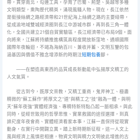
帶，貫穿南北，勾連工具，孕育了巴蜀、荊楚、吳越等多種
文明類型，熏陶歷代精英，涌現風騷人物。現在，長江依然
是銜接絲綢之路經濟帶和21世紀海上絲綢之路的主要紐帶，
從成渝地域雙城經濟圈到長江中游城市群，再到長三角一體
化，全國共建立21個自貿實驗區，長江經濟帶已布局9個。面
向將來，江蘇將持續推進構筑高程度開放新窪地、通順國際
國際年夜輪迴，不竭為海納百川、兼收并蓄、文明互鑒的包
涵基因與價值不雅念增添新的時期注
短期包養
腳。
——在塑造高東西的品質成長新動能中弘揚厚文精工的
人文氣質。
從古到今，既厚文崇教，又精工重商，鬼斧神工、極盡
精微的“蘇工蘇作”將厚文之“道”與精工之“技”融為一體，與明
天“蘇年夜強”實體經濟強、專精特新特點凸起一脈相承。與此
同時，從經世致用的哲學思惟、實業救國的途徑選擇，到真
諦尺度年夜會商、實體經濟看家本事，江蘇一直保持從現實
動身，在實行中開闢立異。踏上新時期新征程，這一人文上
風與經濟上風慎密相連，物資文明與精力文明彼此增進的古