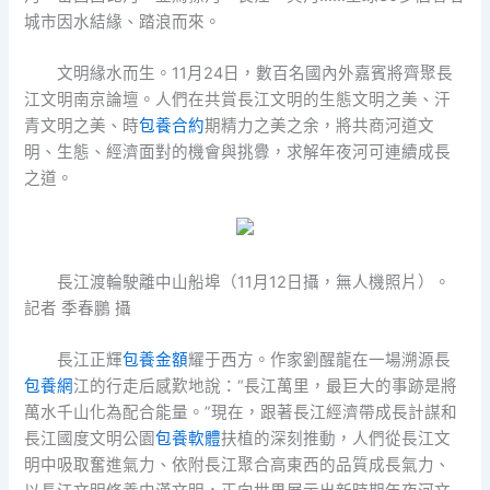
城市因水結緣、踏浪而來。
文明緣水而生。11月24日，數百名國內外嘉賓將齊聚長
江文明南京論壇。人們在共賞長江文明的生態文明之美、汗
青文明之美、時
包養合約
期精力之美之余，將共商河道文
明、生態、經濟面對的機會與挑釁，求解年夜河可連續成長
之道。
長江渡輪駛離中山船埠（11月12日攝，無人機照片）。
記者 季春鵬 攝
長江正輝
包養金額
耀于西方。作家劉醒龍在一場溯源長
包養網
江的行走后感歎地說：“長江萬里，最巨大的事跡是將
萬水千山化為配合能量。”現在，跟著長江經濟帶成長計謀和
長江國度文明公園
包養軟體
扶植的深刻推動，人們從長江文
明中吸取奮進氣力、依附長江聚合高東西的品質成長氣力、