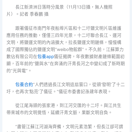
長江新濟洲日落時分風景（11月13日攝，無人機照
片）。記者 季春鵬 攝
跟著儀征市南門年夜船埠片區和十二圩鹽文明片區維護
應用任務的推動，僅僅三四年光景，十二圩聯合長江、運河
文明，將鹽運文明的內涵擴大，拉長鹽運文明鏈條，慢慢構
成了國際獨佔的鹽運文明“weibo物館群”。不久前，江蘇算力
數佔有限公司在
包養app
儀征揭牌，年夜數據財產鏈條範圍初
顯，百年前的“鹽與水”在奔涌的汗青長河之中變幻成了新時期
的“光與電”。
包養合約
“人們透過長江文明這扇窗口，從頭‘發明’了十二
圩，也再次‘點亮’了儀征。”儀征市委書記孫建年表現。
從江尾海頭的張家港，到江河交匯的十二圩。與江共生
帶來城市的文明覺悟，延續汗青文脈，果斷文明自負。
“盡管江蘇江河湖海齊備，文明元素浩繁，但長江卻可謂