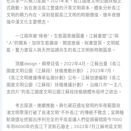
也共享一片精力家園。2021年末，長江國度文明公園扶植正
式啟動，旨在激活長江豐盛的汗青文明資本，體系分析長江
文明的精力內在，深刻發掘長江文明的時期價值，做年夜做
強中漢文化主要標志。
一江兩岸展“綠卷”，生態圖景繪圖畫。江蘇重塑“江”與
“人”的關系，加快生態擴容、開放進級、財產提質、文明賦
能，奮力書寫人與天然協調共生的長江文明新時期篇章。
頂層design，綱舉目張。2022年4月，江蘇出臺《長江
國度文明公園（江蘇段）扶植推動計劃》；2023年7月，
《長江文明維護傳承弘揚計劃》公布，江蘇加速編制《長江
國度文明公園（江蘇段）扶植維護計劃》，沿線八市“一主八
支四片”的長江國度文明公園江蘇段扶植總體布局呼之欲出。
考古探源，連續推動。興化蔣莊遺址發明的年夜範圍良
渚文明聚落打破了良渚文明“不外長江”的傳統不雅念；宜興駱
駝墩遺址挖掘出序列完全的平底釜讓人們從頭審閱距今7000
年到6000年的長江下流新石器史；2022年7月江蘇地區文明