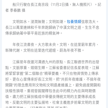
船只行駛在長江南京段（11月2日攝，無人機照片）。記
者 季春鵬 攝
文明如水，浸潤無聲；文明如潮，
包養情婦
弦歌浩大。
長江以萬里連綿和千年奔跑歸納了中漢文明之道，生生不息
傳承歸納著中華平易近族的精氣神。
年夜江流晝夜，大方歌未央。文明，在這里窮年累月、
新陳代謝，文明在這里迭代遞嬗、蔚為年夜不雅。
江蘇是年夜運河溝通九州的原點、長江聯通世界的出發
點，文脈厚重、熠熠生輝。江蘇省委書記信長星表現，江蘇
將緊緊掌握“第二個聯合”精華要義，不只在物資情勢上傳承
好、更在心里傳承好長江文明，把“共抓年夜維護、不搞年夜
開闢”的理念應用到文物和文明遺產維護上，避免過度開闢和
扶植性損壞，重視發掘闡釋包含此中的精力內在與時期價
值，盡力把江蘇扶植成中華優良傳統文明的主要傳承成長
地、反動文明的主要弘揚地、社會主義進步前輩文明的主要