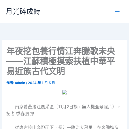
跳
月光碎成詩
至
主
要
內
容
年夜挖包養行情江奔騰歌未央
——江蘇積極摸索扶植中華平
易近族古代文明
作者:
admin
/
2024 年 1 月 5 日
南京幕燕濱江風采區（11月2日攝，無人機全景照片）。
記者 季春鵬 攝
從唐古拉山奔跑而下，長江一路浩大萬里，在奔騰進海