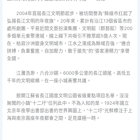
2004年首屆長江文明節起步，被坊間譽為“縣級市扛起了
弘揚長江文明的年夜旗”。20年來，累計有沿江13個省區市的
處所劇團、平易近間文藝扮演集團、文明館（群藝館）等200
多個單元會聚港城，線上線下共吸引不雅眾超5億人次。現
在，枯寂沙洲變身文明城市，江水之濱成為縣域百強，“連合
拼搏，負重奮進，自加壓力，敢于搶先”的“張家港精力”享譽
全國。
江灘浩渺，六合沙鷗。6000多公里的長江頭尾，高低五
千年的文明縱橫，在一座小城奏響共識。
掀開江蘇省長江國度文明公園省級重點項目名單，沒沒
無聞的小鎮“十二圩”位列此中。不為人知的是，1924年國立
北京年夜學出書部出書的世界輿圖上，“十二圩”光鮮標注于上
海與南京兩座年夜都會之間，足見盛極一時。