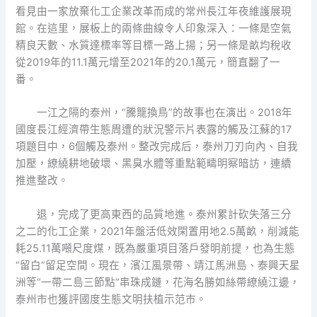
看見由一家放棄化工企業改革而成的常州長江年夜維護展現
館。在這里，展板上的兩條曲線令人印象深入：一條是空氣
精良天數、水質達標率等目標一路上揚；另一條是畝均稅收
從2019年的11.1萬元增至2021年的20.1萬元，簡直翻了一
番。
一江之隔的泰州，“騰籠換鳥”的故事也在演出。2018年
國度長江經濟帶生態周遭的狀況警示片表露的觸及江蘇的17
項題目中，6個觸及泰州。整改完成后，泰州刀刃向內、自我
加壓，繚繞耕地破壞、黑臭水體等重點範疇明察暗訪，連續
推進整改。
退，完成了更高東西的品質地進。泰州累計砍失落三分
之二的化工企業，2021年盤活低效閑置用地2.5萬畝，削減能
耗25.11萬噸尺度煤，既為嚴重項目落戶發明前提，也為生態
“留白”留足空間。現在，濱江風景帶、靖江馬洲島、泰興天星
洲等“一帶二島三節點”串珠成鏈，花海名勝如絲帶繚繞江邊，
泰州市也獲評國度生態文明扶植示范市。