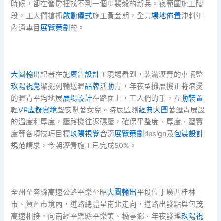
時候，卻在營房裡找不到一個叫裴毅的新兵。夜範圍施工階
段，工人們搶抓
啟動儀式
施工黃金期，全力
場地佈置
沖刺年
內通車目
展覽策劃
的。
大圖輸出
記者在施
廣告設計
工現場看到，裝滿瀝青的車輛整
玖陽視覺
潔擺列輸送瀝
品牌活動
青，年夜型攤展機正將滾燙
的瀝青平均地展
展場設計
在路面上，工人們的手，
互動裝置
輕
VR虛擬實境
聲安慰著女兒。時辰監測
經典大圖
著瀝青展設
的溫度和厚度，壓路機往返碾壓，確保平整度、厚度、壓實
度等各項技巧目標
玖陽視覺
合適
展覽策劃
design及
包裝設計
規范請求，今朝瀝青施工已完成50%。
全州至容縣高速公路平樂至昭
大圖輸出
平段位于廣西桂林
市、賀州市境內，道路總體呈南北走向，道路出發點與包茂
高速相接，向南經平樂縣平樂鎮、橋亭鄉、年夜發瑤
玖陽視