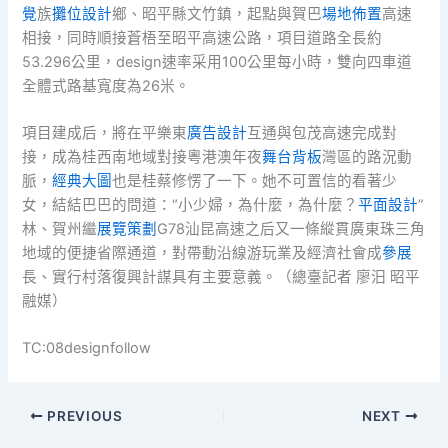
覺
族
攤位設計
鄉、昭平縣文竹鎮，起點與賀巴
場地佈置
高速
相接，同時順接蒼梧至昭平高速公路，項目道路全長約
53.296公里，design速率采用100公里每小時，雙向四車道
全體式路基寬度為26米。
項目建成后，將在平樂東
廣告設計
互通與包茂高速完成對
接，成為桂西南地域對接粵港澳年夜
舞台背板
灣區的路況動
脈，
經典大圖
也是桂蔡修愣了一下。她不可置信的看著少
女，結結巴巴的問道：“小少婦，為什麼，為什麼？
平面設計
”
林、賀州繼
展覽策劃
G78汕昆高速之后又一條縱貫廣東珠三角
地域的便捷省際通道，對帶動沿線游玩業及經濟社會成
參展
長、實行村落復興計謀具有主要意義。（總臺記者 廖汨 昭平
融媒）
TC:08designfollow
PREVIOUS
NEXT