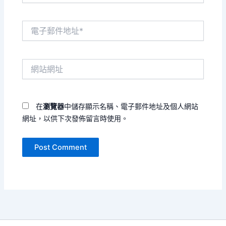
電
子
郵
件
網
地
站
址
網
*
址
在
瀏覽器
中儲存顯示名稱、電子郵件地址及個人網站
網址，以供下次發佈留言時使用。