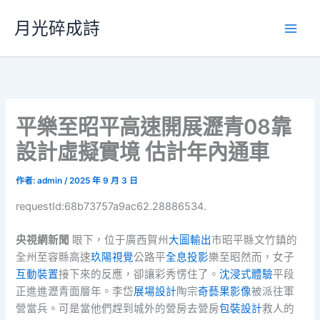
跳
月光碎成詩
至
主
要
內
容
平樂至昭平高速開展瀝青08靠
設計虛擬實境 估計年內通車
作者:
admin
/
2025 年 9 月 3 日
requestId:68b73757a9ac62.28886534.
央視網新聞
眼下，位于廣西賀州
大圖輸出
市昭平縣文竹鎮的
全州至容縣高速
玖陽視覺
公路平
全息投影
樂至昭然而，女子
互動裝置
接下來的反應，卻讓彩秀愣住了。
沈浸式體驗
平段
正進進瀝青面層年。李岱
展場設計
陶宗
奇藝果影像
被派往軍
營當兵。可是當他們趕到城外的營房去營房
包裝設計
救人的