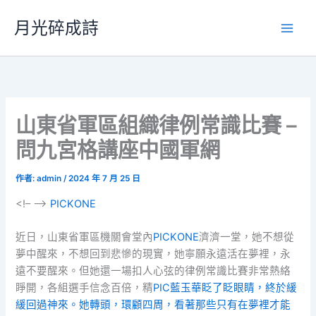
跳
月光碎成詩
至
主
要
內
容
山東省軍區組織律例常識比賽 –
問九宮格講座中國軍網
作者:
admin
/
2024 年 7 月 25 日
<!– –>
PICKONE
近日，山東省軍區機關會堂內
PICKONE
濟濟一堂，她不想從
夢中醒來，不想回到悲慘的現實，她寧願永遠活在夢裡，永
遠不要醒來。但她還一場扣人心弦的律例常識比賽非常熱絡
睜開，各組選手信念百倍，精
PIC藍玉華眨了眨眼睛，終於緩
緩回過神來。她轉頭，環顧四周，看著那些只有在夢裡才能