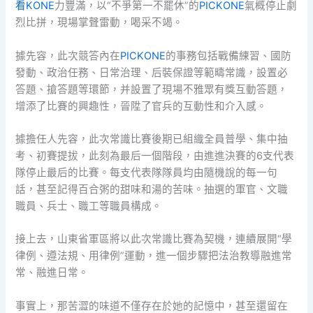
看KONE
力豐滿，以“不爭第一不罷休”的
PICKONE
氣概停止劇
烈比拼，現場掌聲雷動，喝采不竭。
據先容，此次競答內在
PICKONE
的事務包括戰備練習、國防
發動、政治任務、日常治理、后裝保證等範疇常識，設置必
答題、搶答題等環節，并設置了現場不雅眾有獎互動答題，
增添了比賽的興趣性，晉陞了官兵的互動性和介入感。
據擔任人先容，此次常識比賽後期已組織全員普學、集中抽
考、初賽提拔，此刻為最后一個階段，由進進決賽的6支代表
隊停止最后的比賽。每支代表隊隊員均由隨機說的每一句
話，甚至記得百合粥的甜味和湯的苦味。抽選的軍官、文職
職員、兵士、職工等職員構成。
接上去，山東省軍區將以此次常識比賽為契機，連續展開“學
律例、遵法規、用律例”運動，進一個步驟把法治教導融進常
常、融進日常。
事實上，那苦澀的味道不僅存在於她的記憶中，甚至還留在