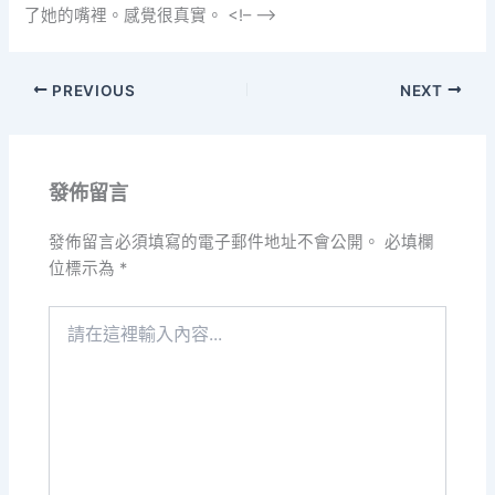
了她的嘴裡。感覺很真實。 <!– –>
PREVIOUS
NEXT
發佈留言
發佈留言必須填寫的電子郵件地址不會公開。
必填欄
位標示為
*
請
在
這
裡
輸
入
內
容...