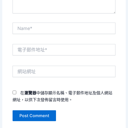
Name*
電
子
郵
件
網
地
站
址
網
*
址
在
瀏覽器
中儲存顯示名稱、電子郵件地址及個人網站
網址，以供下次發佈留言時使用。