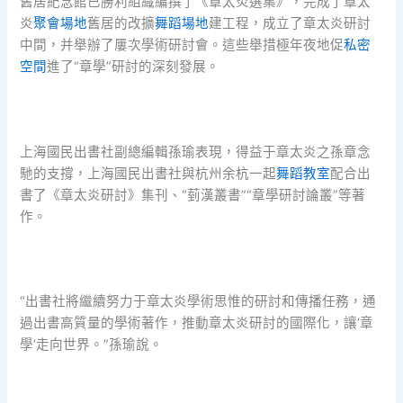
舊居紀念館已勝利組織編撰了《章太炎選集》，完成了章太
炎
聚會場地
舊居的改擴
舞蹈場地
建工程，成立了章太炎研討
中間，并舉辦了屢次學術研討會。這些舉措極年夜地促
私密
空間
進了“章學”研討的深刻發展。
上海國民出書社副總編輯孫瑜表現，得益于章太炎之孫章念
馳的支撐，上海國民出書社與杭州余杭一起
舞蹈教室
配合出
書了《章太炎研討》集刊、“菿漢叢書”“章學研討論叢”等著
作。
“出書社將繼續努力于章太炎學術思惟的研討和傳播任務，通
過出書高質量的學術著作，推動章太炎研討的國際化，讓‘章
學’走向世界。”孫瑜說。