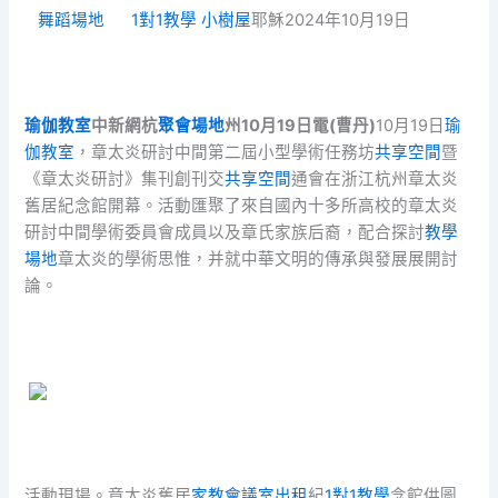
舞蹈場地
1對1教學
小樹屋
耶穌2024年10月19日
瑜伽教室
中新網杭
聚會場地
州10月19日電(曹丹)
10月19日
瑜
伽教室
，章太炎研討中間第二屆小型學術任務坊
共享空間
暨
《章太炎研討》集刊創刊交
共享空間
通會在浙江杭州章太炎
舊居紀念館開幕。活動匯聚了來自國內十多所高校的章太炎
研討中間學術委員會成員以及章氏家族后裔，配合探討
教學
場地
章太炎的學術思惟，并就中華文明的傳承與發展展開討
論。
活動現場。章太炎舊居
家教
會議室出租
紀
1對1教學
念館供圖