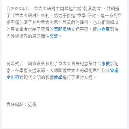
自2023年起，章太炎研討中間積極主編“菿漢叢書”，并創辦
了《章太炎研討》集刊，努力于推進“章學”研討。這一系列舉
措不僅加深了其對章太炎思惟與貢獻的懂得，也為相關領域
的專家學者供給了寶貴的
舞蹈場地
交通平臺，遭
小樹屋
到海
內外學術界的廣泛關注
交流
。
開幕式后，與會嘉賓參觀了章太炎舊居紀念館并合
家教
影紀
念。在學術交通環節，大師圍繞章太炎的學術思惟及其
會議
室出租
對現代文明的影響
教學
進行了探討交通。
責任編輯：近復