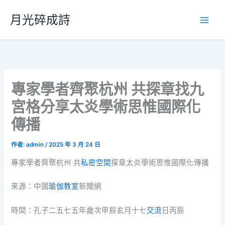
跳
月光碎成詩
至
主
要
內
容
專家學者齊聚杭州 共探章找九
宮格分享太炎學術思惟國際化
傳播
作者:
admin
/
2025 年 3 月 24 日
專家學者齊聚杭州 共
私密空間
探章太炎學術思惟國際化傳播
來源：中國
瑜伽教室
新聞網
時間：孔子二五七五年歲次甲辰玄月十七
交流
日丙辰