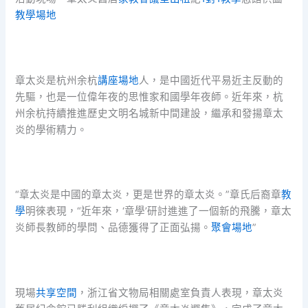
教學場地
章太炎是杭州余杭
講座場地
人，是中國近代平易近主反動的
先驅，也是一位偉年夜的思惟家和國學年夜師。近年來，杭
州余杭持續推進歷史文明名城新中間建設，繼承和發揚章太
炎的學術精力。
“章太炎是中國的章太炎，更是世界的章太炎。”章氏后裔章
教
學
明徠表現，“近年來，‘章學’研討進進了一個新的飛騰，章太
炎師長教師的學問、品德獲得了正面弘揚。
聚會場地
”
現場
共享空間
，浙江省文物局相關處室負責人表現，章太炎