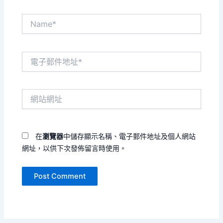
Name*
電
子
郵
件
網
地
站
址
網
*
址
在
瀏覽器
中儲存顯示名稱、電子郵件地址及個人網站
網址，以供下次發佈留言時使用。