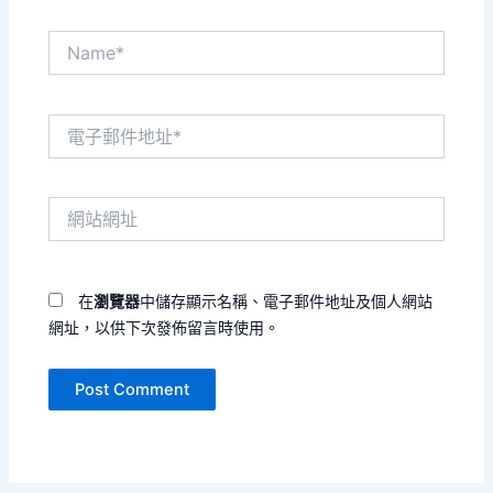
Name*
電
子
郵
件
網
地
站
址
網
*
址
在
瀏覽器
中儲存顯示名稱、電子郵件地址及個人網站
網址，以供下次發佈留言時使用。