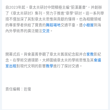
自2023年起，章太炎研討中間積極主編“菿漢叢書”，并創辦
了《章太炎研討》集刊，努力于推進“章學”研討。這一系列舉
措不僅加深了其對章太炎思惟與貢獻的懂得，也為相關領域
的專家學者供給了寶貴的
舞蹈場地
交通平臺，遭
小樹屋
到海
內外學術界的廣泛關注
交流
。
開幕式后，與會嘉賓參觀了章太炎舊居紀念館并合
家教
影紀
念。在學術交通環節，大師圍繞章太炎的學術思惟及其
會議
室出租
對現代文明的影響
教學
進行了探討交通。
責任編輯：近復