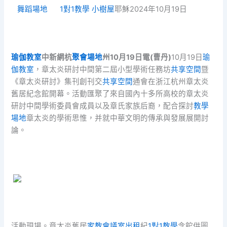
舞蹈場地
1對1教學
小樹屋
耶穌2024年10月19日
瑜伽教室
中新網杭
聚會場地
州10月19日電(曹丹)
10月19日
瑜
伽教室
，章太炎研討中間第二屆小型學術任務坊
共享空間
暨
《章太炎研討》集刊創刊交
共享空間
通會在浙江杭州章太炎
舊居紀念館開幕。活動匯聚了來自國內十多所高校的章太炎
研討中間學術委員會成員以及章氏家族后裔，配合探討
教學
場地
章太炎的學術思惟，并就中華文明的傳承與發展展開討
論。
活動現場。章太炎舊居
家教
會議室出租
紀
1對1教學
念館供圖