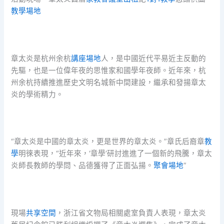
教學場地
章太炎是杭州余杭
講座場地
人，是中國近代平易近主反動的
先驅，也是一位偉年夜的思惟家和國學年夜師。近年來，杭
州余杭持續推進歷史文明名城新中間建設，繼承和發揚章太
炎的學術精力。
“章太炎是中國的章太炎，更是世界的章太炎。”章氏后裔章
教
學
明徠表現，“近年來，‘章學’研討進進了一個新的飛騰，章太
炎師長教師的學問、品德獲得了正面弘揚。
聚會場地
”
現場
共享空間
，浙江省文物局相關處室負責人表現，章太炎