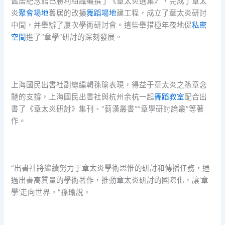
舊居紀念館已勝利組織編撰了《章太炎選集》，完成了章太
炎
聚會場地
舊居的改擴
舞蹈場地
建工程，成立了章太炎研討
中間，并舉辦了屢次學術研討會。這些舉措極年夜地促
私密
空間
進了“章學”研討的深刻發展。
上海國民出書社副總編輯孫瑜表現，得益于章太炎之孫章念
馳的支撐，上海國民出書社與杭州余杭一起
舞蹈教室
配合出
書了《章太炎研討》集刊、“菿漢叢書”“章學研討論叢”等著
作。
“出書社將繼續努力于章太炎學術思惟的研討和傳播任務，通
過出書高質量的學術著作，推動章太炎研討的國際化，讓‘章
學’走向世界。”孫瑜說。