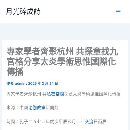
跳
月光碎成詩
至
主
要
內
容
專家學者齊聚杭州 共探章找九
宮格分享太炎學術思惟國際化
傳播
作者:
admin
/
2025 年 3 月 24 日
專家學者齊聚杭州 共
私密空間
探章太炎學術思惟國際化傳播
來源：中國
瑜伽教室
新聞網
時間：孔子二五七五年歲次甲辰玄月十七
交流
日丙辰