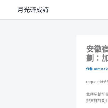
跳
月光碎成詩
至
主
要
內
容
安徽宿
劃：
作者:
admin
/
2
requestId:
北極星輸配電
排實施計劃