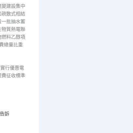
應變建設集中
和疏散式相結
設一批抽水蓄
生物質熱電聯
物燃料乙醇項
費總量比重
目實行優惠電
理費征收標準
告訴