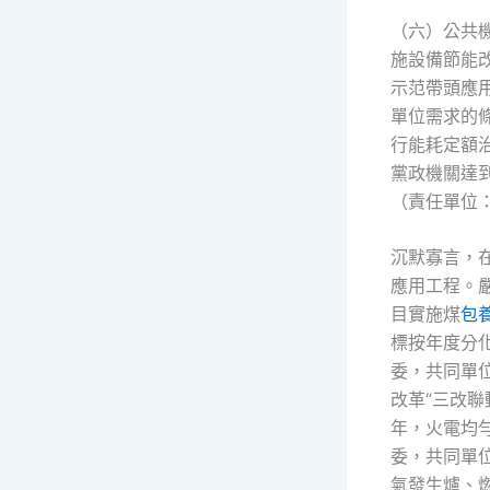
（六）公共
施設備節能
示范帶頭應
單位需求的
行能耗定額治
黨政機關達到
（責任單位
沉默寡言，
應用工程。
目實施煤
包
標按年度分
委，共同單
改革“三改聯
年，火電均
委，共同單
氣發生爐、