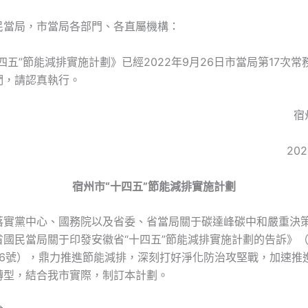
民當局，市當局各部門、各直屬機構：
四五”節能減排實施計劃》已經2022年9月26日市當局第17次
們，請認真執行。
宿
20
宿州市“十四五”節能減排實施計劃
落實黨中心、國務院以及省委、省當局關于碳達峰碳中和嚴重決
省國民當局關于印發安徽省“十四五”節能減排實施計劃的告訴》
106號），鼎力推進節能減排，深刻打好淨化防治攻堅戰，加速推
轉型，結合我市實際，制訂本計劃。