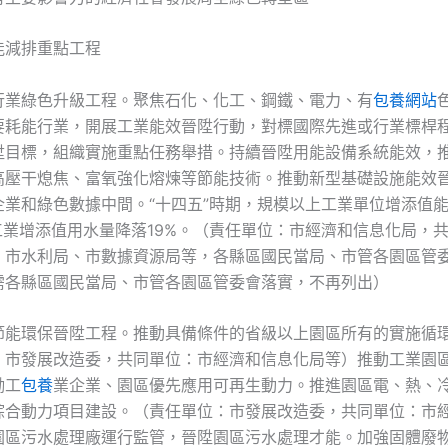
能減排重點工程
行業綠色升級工程。聚焦石化、化工、鋼鐵、電力、有
包養網站
要耗能行業，開展工業能效晉陞行動，對標國際先進或行業標桿
陞目標，組織實施重點任務舉措。持續晉陞用能設備系統能效，
高壓干熄焦、富氧強化熔煉等節能技術。推動新型基礎設施能效
企業和綠色數據中間。“十四五”時期，規模以上工業單位增添值
工業增添值用水量降落19%。（責任單位：市經濟和信息化局，
、市水利局、市數據資源局等，各縣區國民當局、市管各園區管
需各縣區國民當局、市管各園區管委會落實，不再列出）
節能環保晉陞工程。推動具備條件的省級以上園區所有的實施循
：市發展改造委，共同單位：市經濟和信息化局等）推動工業園
勵工
包養
業企業、園區優先應用可再生動力。推進園區電、熱、
綜合動力項目建設。（責任單位：市發展改造委，共同單位：市
園區污水處理廠運行監管，晉陞園區污水處理才能。加強固體廢