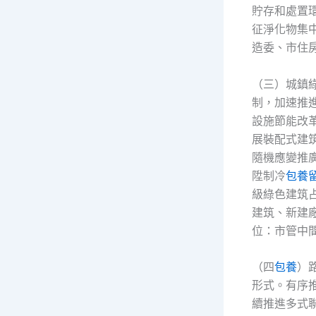
貯存和處置
征淨化物集
造委、市住
（三）城鎮
制，加速推
設施節能改
展裝配式建
隨機應變推
陞制冷
包養
級綠色建筑
建筑、新建
位：市管中
（四
包養
）
形式。有序推
續推進多式