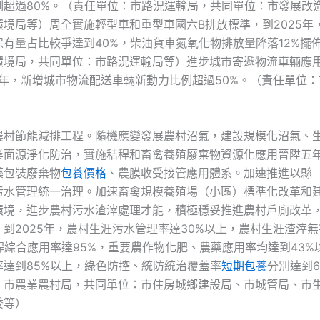
例超過80%。（責任單位：市路況運輸局，共同單位：市發展改
環境局等）周全實施輕型車和重型車國六B排放標準，到2025年
保有量占比較爭達到40%，柴油貨車氮氧化物排放量降落12%擺
環境局，共同單位：市路況運輸局等）進步城市寄遞物流車輛應
5年，新增城市物流配送車輛新動力比例超過50%。（責任單位
農村節能減排工程。隨機應變發展農村沼氣，建設規模化沼氣、
業面源淨化防治，實施秸稈和畜禽養殖廢棄物資源化應用晉陞五
藥包裝廢棄物
包養價格
、農膜收受接管應用體系。加速推進以縣
污水管理統一治理。加速畜禽規模養殖場（小區）標準化改革和
環境，進步農村污水渣滓處理才能，積極穩妥推進農村戶廁改革
到2025年，農村生涯污水管理率達30%以上，農村生涯渣滓
稈綜合應用率達95%，重要農作物化肥、農藥應用率均達到43%
率達到85%以上，綠色防控、統防統治覆蓋率
短期包養
分別達到6
：市農業農村局，共同單位：市住房城鄉建設局、市城管局、市
委等）