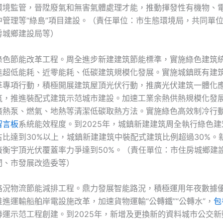
環境監管，晉陞廢氣和無害氣體處理才能，推動揮發性有機物、
中管理等“綠島”項目建設。（責任單位：市生態環境局，共同單
房城鄉建設局等）
綠色節能改革工程。周全進步新建建筑節能標準，實施綠色建筑
進超低能耗、近零能耗、低碳建筑規模化發展。實施城鎮既有建
革專項行動，積極開展建筑屋頂光伏行動，推廣光伏建筑一體化
筑，推進裝配式建筑示范城市建設。加速工業余熱供熱規模化發
廣熱泵、燃氣、地熱等清潔低碳取熱方法。實施綠色高效制冷行
留言板
系統能效程度。到2025年，城鎮新建建筑周全執行綠色
占比達到30%以上，城鎮新建建筑中裝配式建筑比例超過30%。
廠衡宇頂光伏覆蓋率力爭達到50%。（責任單位：市住房城鄉建
間、市發展改造委等）
路況物流節能減排工程。鼎力發展智能路況，積極運用年夜數據
進運輸船舶岸電設施改革，加速貨物運輸“公轉鐵”“公轉水”，
包
聯運示范工程創建。到2025年，新增及更換新的資料城市公交新