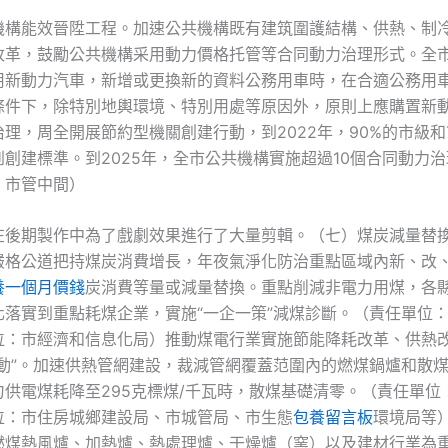
機構能效晉陞工程。加速公共機構既有建筑圍護結構、供熱、制
改革，鼓勵公共機構采用動力價格托管等合同動力治理形式。全
用新動力汽車，新增或更換新的資料公務用車時，在合適公務用
條件下，除特別地輿環境、特別用處等原因外，原則上應購置新
理，周全開展節約型機關創建行動，到2022年，90%的市級和
創建標準。到2025年，全市公共機構實施超過10個合同動力
：市管中間）
在後期製作中為了戲劇效果進行了大量剪輯。（七）煤炭減量替
嚴格公道把持煤炭消費增長，年夜氣淨化防治重點區域內新、改
養一個月價錢
炭消費等量或減量替換。重點削減非電力用煤，各
化落實到重點耗煤企業，實施“一企一策”減煤診斷。（責任單位
位：市經濟和信息化局）推動煤電行業實施節能降耗改革、供熱
動”。加速供熱管網建設，裁減管網覆蓋范圍內的燃煤鍋爐和散煤。
勻供電煤耗降至295克標煤/千瓦時，散煤基礎清零。（責任單位
位：市住房城鄉建設局、市城管局、市生態
包養留言板
環境局等
燃煤熱風爐、加熱爐、熱處理爐、干燥爐（窯）以及建材行業為