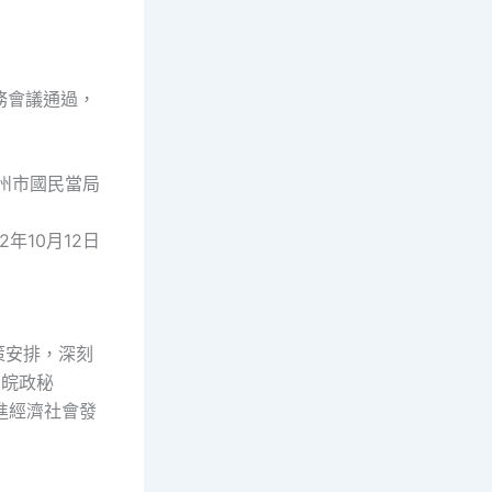
常務會議通過，
州市國民當局
22年10月12日
策安排，深刻
（皖政秘
進經濟社會發