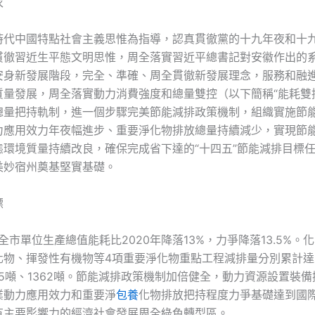
求
時代中國特點社會主義思惟為指導，認真貫徹黨的十九年夜和十
貫徹習近生平態文明思惟，周全落實習近平總書記對安徽作出的
安身新發展階段，完全、準確、周全貫徹新發展理念，服務和融
質量發展，周全落實動力消費強度和總量雙控（以下簡稱“能耗雙
總量把持軌制，進一個步驟完美節能減排政策機制，組織實施節
力應用效力年夜幅進步、重要淨化物排放總量持續減少，實現節
態環境質量持續改良，確保完成省下達的“十四五”節能減排目標
美妙宿州奠基堅實基礎。
標
，全市單位生產總值能耗比2020年降落13%，力爭降落13.5%。
化物、揮發性有機物等4項重要淨化物重點工程減排量分別累計達到
695噸、1362噸。節能減排政策機制加倍健全，動力資源設置裝
業動力應用效力和重要淨
包養
化物排放把持程度力爭基礎達到國
有主要影響力的經濟社會發展周全綠色轉型區。