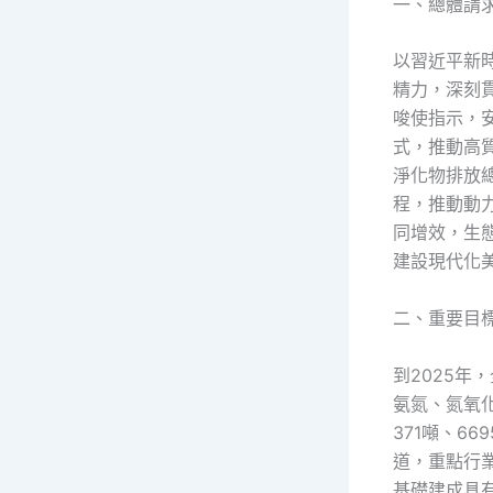
一、總體請
以習近平新
精力，深刻
唆使指示，
式，推動高
淨化物排放
程，推動動
同增效，生
建設現代化
二、重要目
到2025年
氨氮、氮氧
371噸、6
道，重點行
基礎建成具