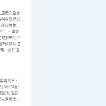
九屆歷次全會
系列主要講話
進新發展格
控”）、重要
能減排重點工
能降碳減污協
任務，為加速
化學需氧量、
5895噸、
備擺設加倍公
際先進程度，