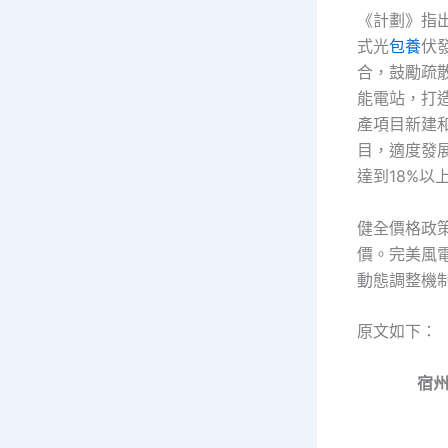
《計劃》指
式光
包養
伏
合，鼓勵疏
能電站，打
產項目新建
目，適度發展
達到18%以
健全價格政
價。完美風
動態調整機
原文如下：
宿州