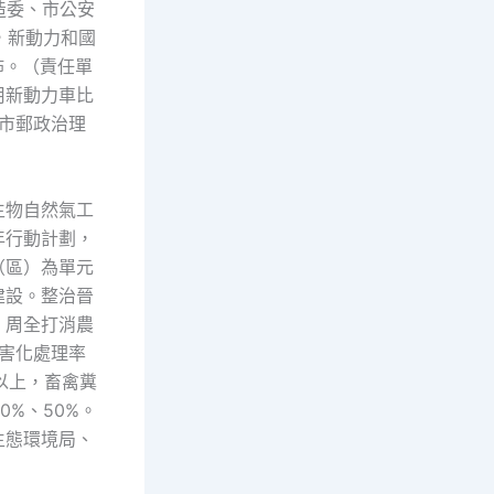
造委、市公安
，新動力和國
佈。（責任單
用新動力車比
：市郵政治理
生物自然氣工
年行動計劃，
（區）為單元
建設。整治晉
，周全打消農
無害化處理率
以上，畜禽糞
0%、50%。
生態環境局、