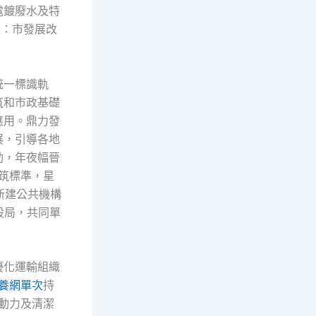
電鍍廢水及特
位：市發展改
統一標識軌
筑和市政基礎
應用。鼎力發
展，引導各地
動，年夜幅晉
建筑標準，星
新建公共機構
設局，共同單
優化運輸組織
養網單次
持
動力及清潔