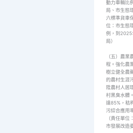
動力車輛比
局、市生態
六標準貨車
位：市生態
例，到202
局）
（五）農業
程。強化農
樹立健全農
的農村生涯
陞農村人居
村黑臭水體。
達85%，秸
污綜合應用
（責任單位
市發展改造