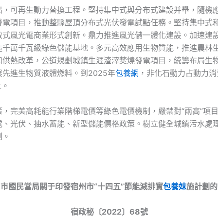
出，可再生動力替換工程。堅持集中式與分布式建設并舉，隨機
發電項目，推動整縣屋頂分布式光伏發電試點任務。堅持集中式
散式風光電商業形式創新。鼎力推進風光儲一體化建設。加速建
造千萬千瓦級綠色儲能基地。多元高效應用生物質能，推進農林
和供熱改革，公道規劃城鎮生涯渣滓焚燒發電項目，統籌布局生
先進生物質液體燃料。到2025年
包養網
，非化石動力占動力消
上。
策，完美高耗能行業階梯電價等綠色電價機制，嚴禁對“兩高”項
電、光伏、抽水蓄能、新型儲能價格政策。樹立健全城鎮污水處
制。
市國民當局關于印發宿州市“十四五”節能減排實
包養妹
施計劃的
宿政秘〔2022〕68號