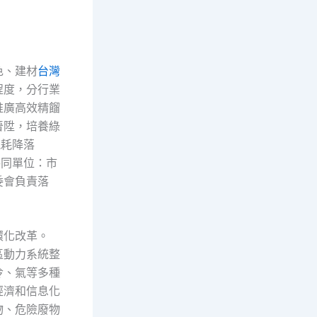
色、建材
台灣
程度，分行業
推廣高效精餾
晉陞，培養綠
能耗降落
共同單位：市
委會負責落
環化改革。
區動力系統整
冷、氣等多種
經濟和信息化
物、危險廢物