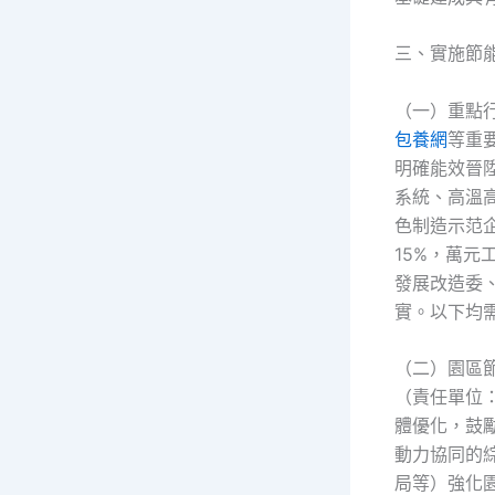
三、實施節
（一）重點
包養網
等重
明確能效晉
系統、高溫
色制造示范
15%，萬元
發展改造委
實。以下均
（二）園區
（責任單位
體優化，鼓
動力協同的
局等）強化