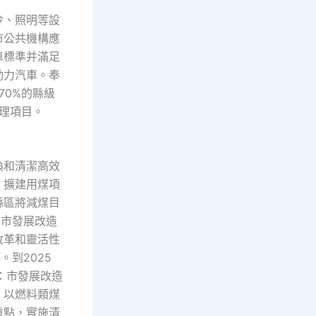
冷、照明等設
市公共機構應
車標準并滿足
動力汽車。奉
70%的縣級
治理項目。
換和清潔高效
、擴建用煤項
縣區將減煤目
：市發展改造
改革和靈活性
到2025
：市發展改造
）以燃料類煤
重點，實施清