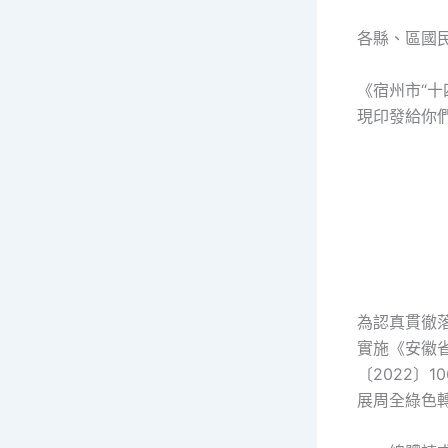
各縣、區國
《宿州市“十
現印發給你
為認真貫徹
實施《安徽
〔2022〕
展周全綠色