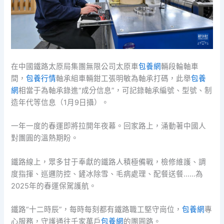
在中國鐵路太原局集團無限公司太原車
包養網
輛段輪軸車
間，
包養行情
軸承組車輛鉗工張明敏為軸承打碼，此舉
包養
網
相當于為軸承錄進“成分信息”，可記錄軸承編號、型號、制
造年代等信息（1月9日攝）。
一年一度的春運即將拉開年夜幕。回家路上，涌動著中國人
對團圓的溫熱期盼。
鐵路線上，眾多甘于奉獻的鐵路人積極備戰，檢修維護、調
度指揮、巡邏防控、鏟冰除雪、毛病處理、配餐送餐……為
2025年的春運保駕護航。
鐵路“十二時辰”，每時每刻都有鐵路職工堅守崗位，
包養網
專
心服務，守護通往千家萬戶
包養網
的團圓路。