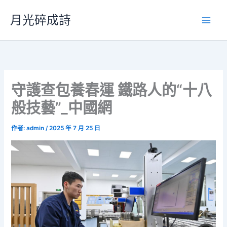
跳
月光碎成詩
至
主
要
內
容
守護查包養春運 鐵路人的“十八
般技藝”_中國網
作者:
admin
/
2025 年 7 月 25 日