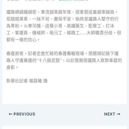
鐵路網越織越密、車流越來越年夜、搭客發送量越來越高，
但兢兢業業、一絲不茍、嚴保平安，始終是鐵路人堅守的行
為準則。火車司機、送餐小哥、高鐵醫生、配餐工、打冰
工、客運員、機械師、吸污工、線路工……大師職責分歧，但
都有一樣的信心。
春運前夜，記者走進忙碌的春運備戰現場，用鏡頭記錄下鐵
路人守護春運的“十八般武藝”，以記憶展現鐵路人默默奉獻的
身影。
新華社記者 楊晨曦 攝
PREVIOUS
NEXT