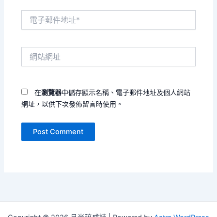
電
子
郵
件
網
地
站
址
網
*
址
在
瀏覽器
中儲存顯示名稱、電子郵件地址及個人網站
網址，以供下次發佈留言時使用。