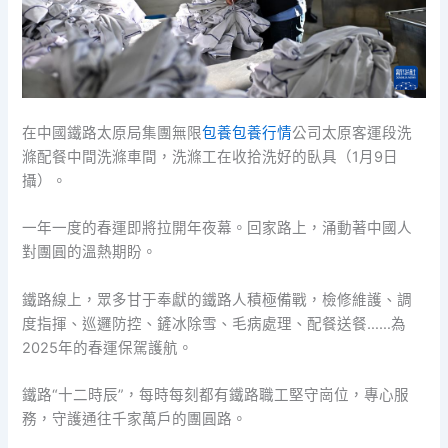
在中國鐵路太原局集團無限
包養
包養行情
公司太原客運段洗
滌配餐中間洗滌車間，洗滌工在收拾洗好的臥具（1月9日
攝）。
一年一度的春運即將拉開年夜幕。回家路上，涌動著中國人
對團圓的溫熱期盼。
鐵路線上，眾多甘于奉獻的鐵路人積極備戰，檢修維護、調
度指揮、巡邏防控、鏟冰除雪、毛病處理、配餐送餐……為
2025年的春運保駕護航。
鐵路“十二時辰”，每時每刻都有鐵路職工堅守崗位，專心服
務，守護通往千家萬戶的團圓路。