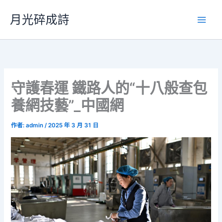
跳
月光碎成詩
至
主
要
內
容
守護春運 鐵路人的“十八般查包
養網技藝”_中國網
作者:
admin
/
2025 年 3 月 31 日