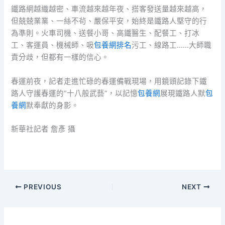
鐵路網越織越密、車流越來越年夜、搭客發送量越來越高，
但兢兢業業、一絲不茍、嚴保平安，始終是鐵路人堅守的行
為準則。火車司機、送餐小哥、高鐵醫生、配餐工、打冰
工、客運員、機械師、吸
包養網排名
污工、線路工……大師職
責分歧，但都有一樣的信心。
春運前夜，記者走進忙碌的春運備戰現場，用鏡頭記錄下鐵
路人守護春運的“十八般武藝”，以記憶
包養網
展現鐵路人默
包
養網
默奉獻的身影。
新華社記者 詹彥 攝
PREVIOUS
NEXT