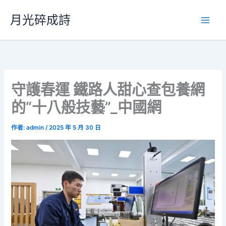
跳
月光碎成詩
至
主
要
內
容
守護春運 鐵路人甜心查包養網
的“十八般技藝”_中國網
作者:
admin
/
2025 年 5 月 30 日