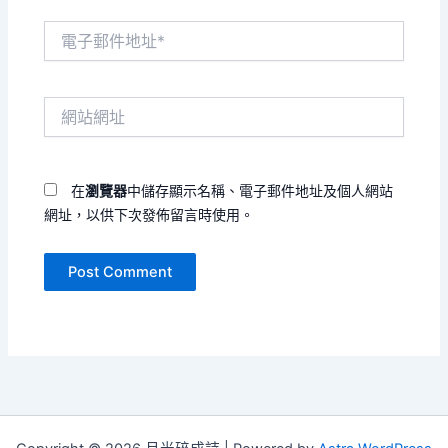
電
子
郵
件
網
地
站
址
網
*
址
在
瀏覽器
中儲存顯示名稱、電子郵件地址及個人網站
網址，以供下次發佈留言時使用。