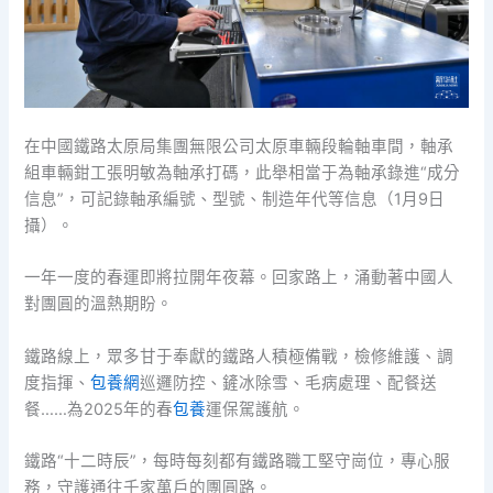
在中國鐵路太原局集團無限公司太原車輛段輪軸車間，軸承
組車輛鉗工張明敏為軸承打碼，此舉相當于為軸承錄進“成分
信息”，可記錄軸承編號、型號、制造年代等信息（1月9日
攝）。
一年一度的春運即將拉開年夜幕。回家路上，涌動著中國人
對團圓的溫熱期盼。
鐵路線上，眾多甘于奉獻的鐵路人積極備戰，檢修維護、調
度指揮、
包養網
巡邏防控、鏟冰除雪、毛病處理、配餐送
餐……為2025年的春
包養
運保駕護航。
鐵路“十二時辰”，每時每刻都有鐵路職工堅守崗位，專心服
務，守護通往千家萬戶的團圓路。