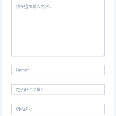
請
在
這
裡
輸
入
內
容...
Name*
電
子
郵
件
網
地
站
址