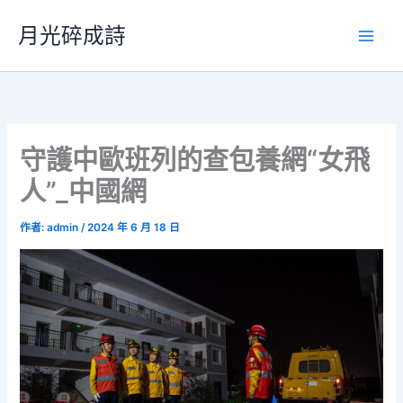
跳
月光碎成詩
至
主
要
內
容
守護中歐班列的查包養網“女飛
人”_中國網
作者:
admin
/
2024 年 6 月 18 日