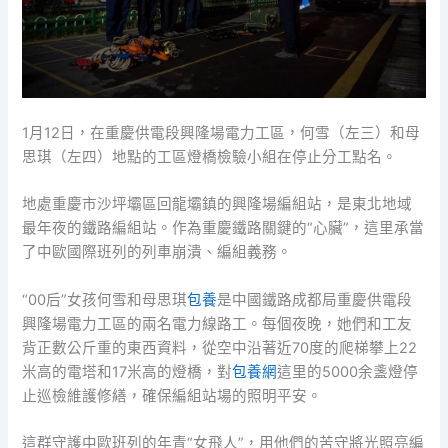
1月12日，在重慶供電段興隆場電力工區，何雪（左三）和母
思琪（左四）地點的工區燈橋檢驗小組在停止分工點名。
地處重慶市沙坪壩區回龍壩鎮的興隆場編組站，是東北地域
最年夜的鐵路編組站。作為重慶鐵路關鍵的“心臟”，這里承當
了中歐國際班列的列車崩潰、編組義務。
“00后”女孩何雪和母思琪
包養
是中國鐵路成都局重慶供電段
興隆場電力工區的兩名電力線路工。每個夜晚，她們和工友
背正數公斤重的東西資料，從空中沿著近70度的爬梯攀上22
米高的電塔和17米高的燈橋，對
包養網
這里的5000余盞燈停
止巡檢維護修繕，確保編組站場的照明平安。
這群守護中歐班列的年青“女飛人”，用他們的苦守將光照亮編