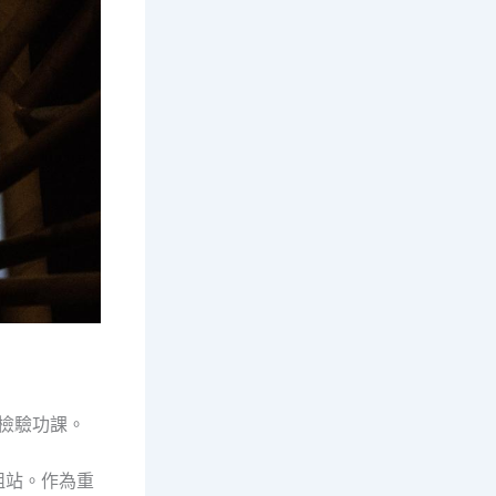
檢驗功課。
組站。作為重