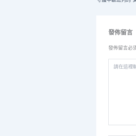
發佈留言
發佈留言必
請
在
這
裡
輸
入
內
容...