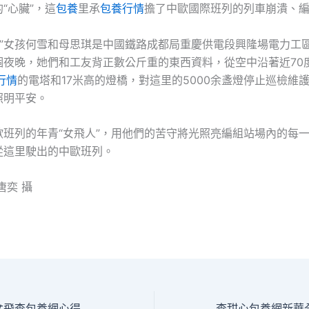
“心臟”，這
包養
里承
包養行情
擔了中歐國際班列的列車崩潰、
后”女孩何雪和母思琪是中國鐵路成都局重慶供電段興隆場電力工
個夜晚，她們和工友背正數公斤重的東西資料，從空中沿著近70
行情
的電塔和17米高的燈橋，對這里的5000余盞燈停止巡檢維
照明平安。
歐班列的年青“女飛人”，用他們的苦守將光照亮編組站場內的每
從這里駛出的中歐班列。
唐奕 攝
守護中歐班列的“女飛查包養網心得人”_中國網