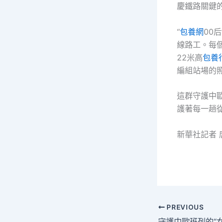
慶鐵路關鍵的
“
包養網
00
線路工。每
22米高
包養
編組站場的
這群守護中
護著每一趟
新華社記者 
PREVIOUS