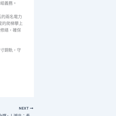
編組義務。
區的兩名電力
度的爬梯攀上
護修繕，確保
一寸鋼軌，守
NEXT
查甜心包養網新華全媒+丨湖北：長江航運高東西的品質成長動力微弱_中國網