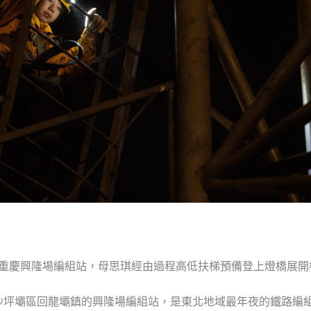
，在重慶興隆場編組站，母思琪經由過程高低扶梯預備登上燈橋展開
沙坪壩區回龍壩鎮的興隆場編組站，是東北地域最年夜的鐵路編