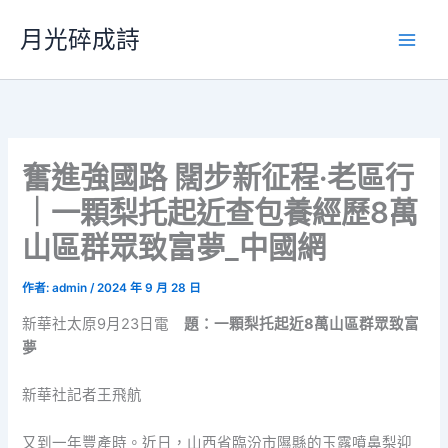
跳
月光碎成詩
至
主
要
內
容
奮進強國路 闊步新征程·老區行
｜一顆梨托起近查包養經歷8萬
山區群眾致富夢_中國網
作者:
admin
/
2024 年 9 月 28 日
新華社太原9月23日電
題：一顆梨托起近8萬山區群眾致富
夢
新華社記者王飛航
又到一年豐產時。近日，山西省臨汾市隰縣的玉露噴鼻梨迎