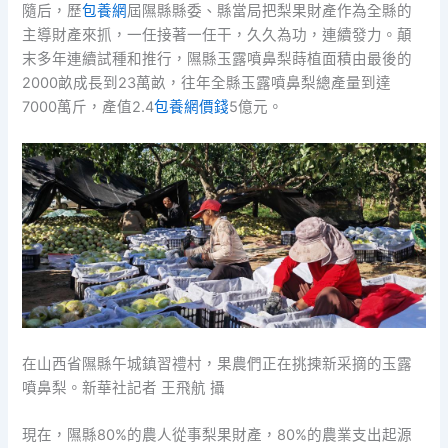
隨后，歷
包養網
屆隰縣縣委、縣當局把梨果財產作為全縣的
主導財產來抓，一任接著一任干，久久為功，連續發力。顛
末多年連續試種和推行，隰縣玉露噴鼻梨蒔植面積由最後的
2000畝成長到23萬畝，往年全縣玉露噴鼻梨總產量到達
7000萬斤，產值2.4
包養網價錢
5億元。
在山西省隰縣午城鎮習禮村，果農們正在挑揀新采摘的玉露
噴鼻梨。新華社記者 王飛航 攝
現在，隰縣80%的農人從事梨果財產，80%的農業支出起源