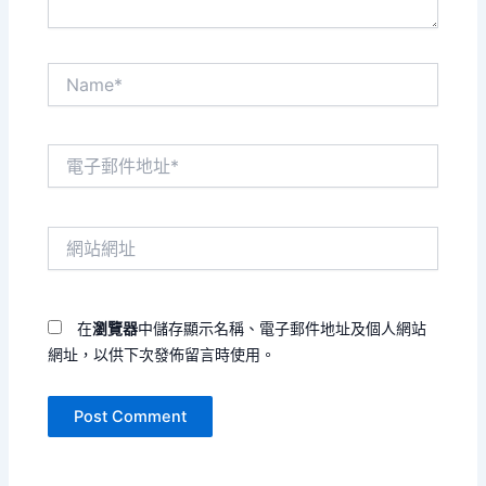
Name*
電
子
郵
件
網
地
站
址
網
*
址
在
瀏覽器
中儲存顯示名稱、電子郵件地址及個人網站
網址，以供下次發佈留言時使用。