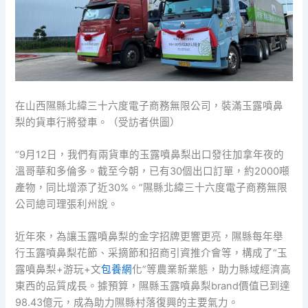
在山西隰縣北緯三十六度電子商務無限公司，裝滿玉露噴鼻
梨的貨車行將發車。（受訪者供圖）
“9月12日，我們有兩貨車的玉露噴鼻梨出口發往加拿年夜的
溫哥華和多倫多。截至今朝，已有30個出口訂單，約2000噸
產物，同比增添了近30%。”隰縣北緯三十六度電子商務無限
公司總司理張利州說。
近年來，為讓玉露噴鼻梨的金字招牌更響更亮，隰縣每年舉
行玉露噴鼻梨花節、采摘節和招商引資推介會等，構成了“玉
露噴鼻梨+游玩+文
包養網
化”等農業新業態，助力縣域經濟高
東西的品質成長。據預算，隰縣玉露噴鼻梨brand價值已到達
98.43億元，成為助力隰縣村落復興的主要氣力。