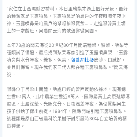
“家住在山西隰縣習禮村，本日里務梨才過上個好光景，最好
的種類就是玉露噴鼻，玉露噴鼻是咱農戶的年夜呀嘛年夜財
神，玉露噴鼻是咱農戶的聚呀嘛聚寶盆……”走進隰縣黃土塬
上的一處戲班，果農閆云海的歌聲響徹果園。
本年78歲的閆云海從20世紀80年月開端種梨，蜜梨、酥梨等
種類試了個遍，最后找到梨果專家引進了玉露噴鼻梨。“玉露
噴鼻梨水分年夜、糖多、色美、
包養網比擬
皮薄、口感好，
並且耐保留。現在我們家三代人都在種玉露噴鼻梨。”閆云海
說。
隰縣位于呂梁山南麓，地處已經的晉西反動依據地，現有總
生齒9.1萬人，此中農業生齒近8萬人。隰縣屬黃土高原殘塬溝
壑區，土層深摯、光照充分、日夜溫差年夜，為優質梨果生
孩子供給了傑出前提。1984年，隰縣開端引種玉露噴鼻梨。
該種類是原山西省農科院果樹研討所歷時30年自立培養的精
良種類。