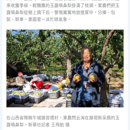
來收獲季候，輕飄飄的玉露噴鼻梨掛滿了枝頭。果農們把玉
露噴鼻梨從樹上摘下后，警惕翼翼地放進筐中，分揀、包
裝、卸車，果園里一派忙碌氣象。
在山西省隰縣午城鎮習禮村，果農閆云海在展現新采摘的玉
露噴鼻梨。新華社記者 王飛航 攝