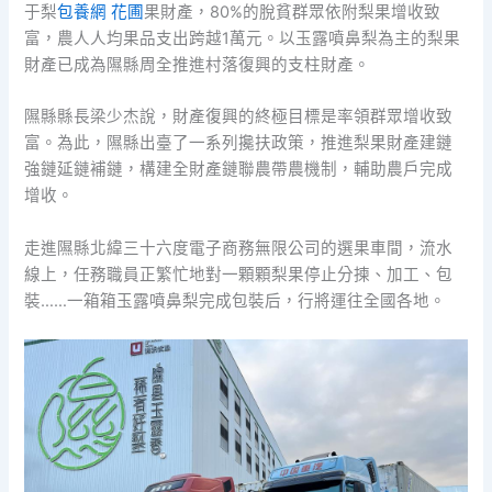
于梨
包養網 花圃
果財產，80%的脫貧群眾依附梨果增收致
富，農人人均果品支出跨越1萬元。以玉露噴鼻梨為主的梨果
財產已成為隰縣周全推進村落復興的支柱財產。
隰縣縣長梁少杰說，財產復興的終極目標是率領群眾增收致
富。為此，隰縣出臺了一系列攙扶政策，推進梨果財產建鏈
強鏈延鏈補鏈，構建全財產鏈聯農帶農機制，輔助農戶完成
增收。
走進隰縣北緯三十六度電子商務無限公司的選果車間，流水
線上，任務職員正繁忙地對一顆顆梨果停止分揀、加工、包
裝……一箱箱玉露噴鼻梨完成包裝后，行將運往全國各地。