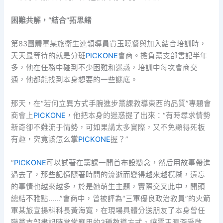
困難共解，“結合”拓思緒
第83團體軍某旅衛生連領導員賈玉曉餐與加入結合培訓時，
天天最等待的就是分班
PICKONE
會商。擔負黨支部書記半年
多，他在任務中碰到不少困難和迷惑，培訓中每次會商交
通，他都能找到本身想要的一些謎底。
那天，在“若何立異方式手腕進步黨課教導東西的品質”專題會
商會上
PICKONE
，他把本身的迷惑提了出來：“有時尋求情勢
新奇卻不難流于情勢，可如果講太多實際，又不免顯得死板
有趣，究竟該怎么掌
PICKONE
握？”
“
PICKONE
可以試著在黨課一開首布設懸念，然后用故事帶進
過去了，那些記憶隨著時間的流逝而變得越來越模糊，遺忘
的事情也越來越多，於是她萌生主題，實際交叉此中，開頭
總結不雅點……”會商中，曾被評為“三軍優良政治教員”的火箭
軍某旅宣揚科科長黃海寬，在現場具體分送朋友了本身曾任
職黨支部書記時常常應用的3種教導方式，讓賈玉曉深受啟