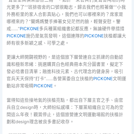
光更多了”“班排宿舍的口號很勵志，歸去我們也照著做”“小我
外務柜里的家人合影真貼心，我們也可以哪裡來的？席家是
哪裡來的？”蘭媽媽雙手捧著女兒茫然的臉，輕聲安慰。鑒
戒……”
PICKONE
多兵種黨組織書記都反應，無論硬件舉措措
PICKONE
施仍是氣氛發明，這個連隊的
PICKONE
扶植都讓大
師有很多新穎之感、可學之處。
更讓大師開闢視野的，是這個旅下層營連自立抓建的自動認
識和極新思緒：挑選購買白色經典冊本充分圖書室，擬定下
發必唸書目清單；融進科技元素、古代理念的健身房，吸引
官兵天天保持“打卡”……各營黨委自立扶植的
PICKONE
文明運
動站非常吸睛
PICKONE
。
當得知這些接地氣的扶植亮點，都出自下層主官之手、由官
兵自立design時，大師紛紜感嘆：下層黨組織自立可為的空
間這么年夜！觀賞停止，這個旅營連文明運動場館的扶植計
劃和design理念被良多書記收存。