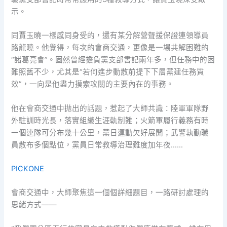
示。
同賈玉曉一樣感同身受的，還有某分解營聲援保證連領導員
路龍曉。他覺得，每次的會商交通，更像是一場共解困難的
“諸葛亮會”。固然曾經擔負黨支部書記兩年多，但任務中的困
難照舊不少，尤其是“若何進步動散前提下下層黨建任務質
效”，一向是他盡力摸索攻關的主要內在的事務。
他在會商交通中拋出的話題，惹起了大師共識：陸軍軍隊野
外駐訓時光長，落實組織生涯軌制難；火箭軍履行義務有時
一個連隊可分布幾十公里，黨日運動欠好展開；武警執勤職
員散布多個點位，黨員日常教導治理難度加年夜……
PICKONE
會商交通中，大師聚焦這一個個詳細題目，一路研討處理的
思緒方式——