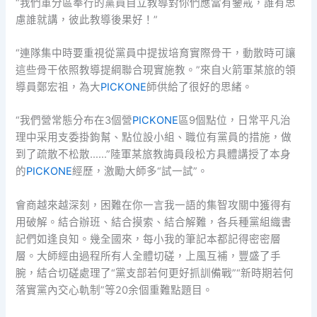
“我們軍分區奉行的黨員自立教導對你們應當有鑒戒，誰有思
慮誰就講，彼此教導後果好！”
“連隊集中時要重視從黨員中提拔培育實際骨干，動散時可讓
這些骨干依照教導提綱聯合現實施教。”來自火箭軍某旅的領
導員鄭宏祖，為大
PICKONE
師供給了很好的思緒。
“我們營常態分布在3個營
PICKONE
區9個點位，日常平凡治
理中采用支委掛鉤幫、點位設小組、職位有黨員的措施，做
到了疏散不松散……”陸軍某旅教誨員段松方具體講授了本身
的
PICKONE
經歷，激勵大師多“試一試”。
會商越來越深刻，困難在你一言我一語的集智攻關中獲得有
用破解。結合辦班、結合摸索、結合解難，各兵種黨組織書
記們如逢良知。幾全國來，每小我的筆記本都記得密密層
層。大師經由過程所有人全體切磋，上風互補，豐盛了手
腕，結合切磋處理了“黨支部若何更好抓訓備戰”“新時期若何
落實黨內交心軌制”等20余個重難點題目。