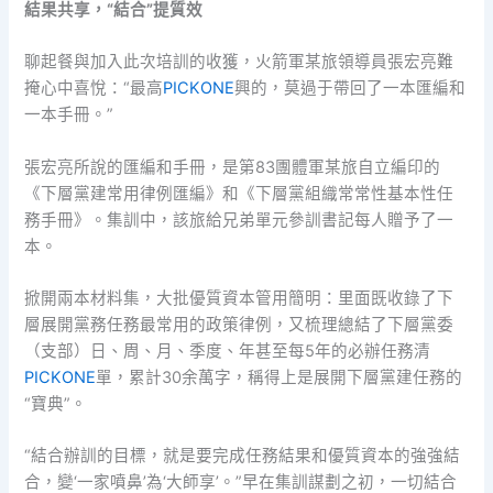
結果共享，“結合”提質效
聊起餐與加入此次培訓的收獲，火箭軍某旅領導員張宏亮難
掩心中喜悅：“最高
PICKONE
興的，莫過于帶回了一本匯編和
一本手冊。”
張宏亮所說的匯編和手冊，是第83團體軍某旅自立編印的
《下層黨建常用律例匯編》和《下層黨組織常常性基本性任
務手冊》。集訓中，該旅給兄弟單元參訓書記每人贈予了一
本。
掀開兩本材料集，大批優質資本管用簡明：里面既收錄了下
層展開黨務任務最常用的政策律例，又梳理總結了下層黨委
（支部）日、周、月、季度、年甚至每5年的必辦任務清
PICKONE
單，累計30余萬字，稱得上是展開下層黨建任務的
“寶典”。
“結合辦訓的目標，就是要完成任務結果和優質資本的強強結
合，變‘一家噴鼻’為‘大師享’。”早在集訓謀劃之初，一切結合