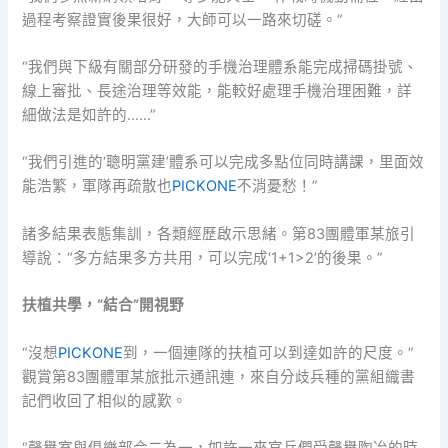
過程考察證實後果很好，大師可以一路來切磋。”
“我們與下級有關部分研發的手機治理體系能完成掃碼掛號、
線上審批、長途治理等效能，能較好處理手機治理困難，詳
細做法是如許的……”
“我們引進的‘聰明黨建’體系可以完成多點位同時講課，里面效
能浩繁，軍隊再疏散也
PICKONE
不消憂愁！”
諸多結果表態集訓，各類經歷啟示思緒。第83團體軍某旅引
導說：“多方結果多方共用，可以完成‘1+1>2’的後果。”
扶植共學，“結合”開視野
“沒想
PICKONE
到，一個連隊的扶植可以到達如許的尺度。”
觀賞第83團體軍某旅批示通訊連，來自分歧兵種的黨組織書
記們收回了相似的感歎。
“聲譽室與俱樂部合二為一，如許一來官兵們受聲譽陶冶的時