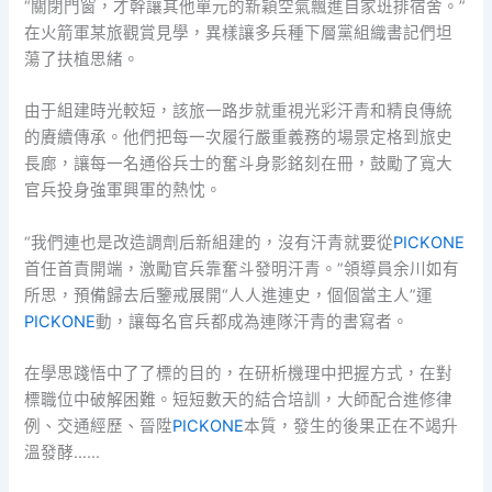
“關閉門窗，才幹讓其他單元的新穎空氣飄進自家班排宿舍。”
在火箭軍某旅觀賞見學，異樣讓多兵種下層黨組織書記們坦
蕩了扶植思緒。
由于組建時光較短，該旅一路步就重視光彩汗青和精良傳統
的賡續傳承。他們把每一次履行嚴重義務的場景定格到旅史
長廊，讓每一名通俗兵士的奮斗身影銘刻在冊，鼓勵了寬大
官兵投身強軍興軍的熱忱。
“我們連也是改造調劑后新組建的，沒有汗青就要從
PICKONE
首任首責開端，激勵官兵靠奮斗發明汗青。”領導員余川如有
所思，預備歸去后鑒戒展開“人人進連史，個個當主人”運
PICKONE
動，讓每名官兵都成為連隊汗青的書寫者。
在學思踐悟中了了標的目的，在研析機理中把握方式，在對
標職位中破解困難。短短數天的結合培訓，大師配合進修律
例、交通經歷、晉陞
PICKONE
本質，發生的後果正在不竭升
溫發酵……