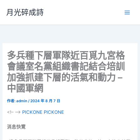
跳
月光碎成詩
至
主
要
內
容
多兵種下層軍隊近百覓九宮格
會議室名黨組織書記結合培訓
加強抓建下層的活氣和動力 –
中國軍網
作者:
admin
/
2024 年 8 月 7 日
<!– –>
PICKONE
PICKONE
消息快覽