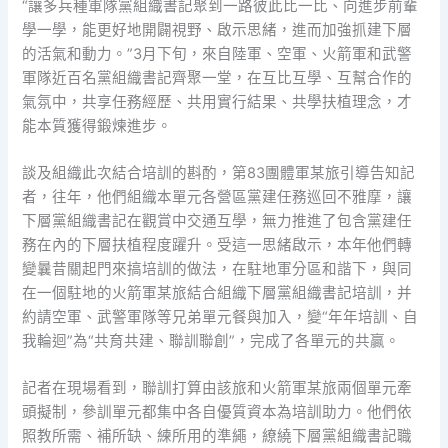
“讓多兵種軍隊黨組織書記聚到一路彼此比一比、向進步前輩
學一學，能更好地開闢視野、啟示思緒，進而加強抓建下層
的活氣和動力。”3月下旬，來自陸軍、空軍、火箭軍和武警
軍隊近百名黨組織書記齊聚一堂，在互比互學、互幫合作的
氣氛中，共享任務經歷、共用實行結果、共學扶植理念，才
能本質獲得鍛煉進步。
談及組織此次結合培訓的斟酌，第83團體軍某旅引導告知記
者，往年，他們組織本單元各營區黨建任務巡回不雅摩，讓
下層黨組織書記在觀賞中交通互學，無力推進了包含黨建任
務在內的下層扶植程度躍升。受這一思緒啟示，本年他們轉
變曩昔關起門來搞培訓的做法，在駐地軍分區和諧下，與同
在一個駐地的火箭軍某旅結合組織下層黨組織書記培訓，并
約請空軍、武警軍隊等兄弟單元餐與加入，變“年年培訓、自
我輪迴”為“共育共建、聯訓聯創”，完成了各單元的共贏。
記者在現場看到，聯訓打算由該旅和火箭軍某旅兩個單元牽
頭擬制，參訓單元都集中各自優質資本為培訓助力。他們依
照教所需、補所缺、練所用的準繩，繚繞下層黨組織書記職