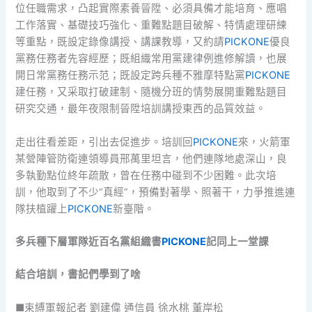
位任職需求，凸起實際素養晉陞、必須具備才能培育、應唱
工作落實、基礎技巧強化、重難點題目破解、特情處理研練
等重點，既設定錄像講授、講課教導，又約請
PICKONE
優良
黨務任務者先容經歷；既組織常用黨建律例進修解讀，也展
開日常黨務任務示范；既設定跨兵種不雅摩特點黨
PICKONE
建任務，又采取打破建制、隨機分班的情勢展開重難點題目
研究交通，最年夜限制晉陞培訓講授東西的品質效益。
走出往看差距，引出去促進步。培訓回
PICKONE
來，火箭軍
某營陣管防衛連領導員邢萬里坦言，他們連隊地處深山，良
多執勤點位終年疏散，曾在任務中碰到不少困難。此次培
訓，他取到了不少“真經”，預備對著學、照著干，力爭推進連
隊扶植躍上
PICKONE
新臺階。
多兵種下層軍隊近百名黨組織書
PICKONE
記同上一堂課
結合培訓，書記們學到了啥
■束縛軍報記者 劉建偉 通信員 徐水桃 董岸松