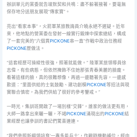
辦訓單元的黨委就告竣默契和共鳴：盡不躲著掖著，要毫無
保存地分送朋友展現“傳家寶”。
亮出“看家本事”，火箭軍某旅教誨員介曉永絕不遲疑。近年
來，他地點的營黨委在發射一線實行鍛煉中探索總結，構成
了一套完美的“六個貫
PICKONE
串一直”作戰中政治任務經
PICKONE
歷做法。
“這套經歷可操縱性很強，照著就能做。” 陸軍某旅領導員徐
志偉，有些病態，但依然掩飾不住她那張青春美麗的臉龐。
看著這樣的臉，真的很難想像，再過一邊聽著先容，一邊感
歎道：“里面供給的士氣鼓勵、建功創模
PICKONE
等招法與現
實聯合慎密，為我們供給了很好的參考鑒戒。”
一時光，集訓班開啟了一場別樣“交鋒”，誰家的做法更有用，
大師一路拿出來曬一曬，不竭
PICKONE
涌現出的
PICKONE
結
果經歷也讓參訓的書記們驚喜連連。
“我們參照新綱領培育‘一專多能兵士’，作戰時機動補位，經由