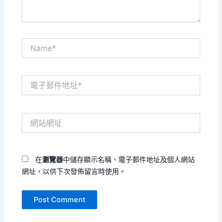
Name*
電
子
郵
件
網
地
站
址
網
*
址
在
瀏覽器
中儲存顯示名稱、電子郵件地址及個人網站
網址，以供下次發佈留言時使用。