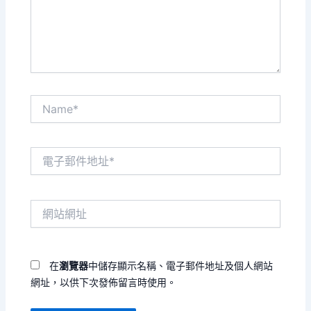
內
容...
Name*
電
子
郵
件
網
地
站
址
網
*
址
在
瀏覽器
中儲存顯示名稱、電子郵件地址及個人網站
網址，以供下次發佈留言時使用。