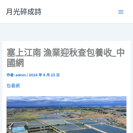
跳
月光碎成詩
至
主
要
內
容
塞上江南 漁業迎秋查包養收_中
國網
作者:
admin
/
2024 年 9 月 23 日
包養網