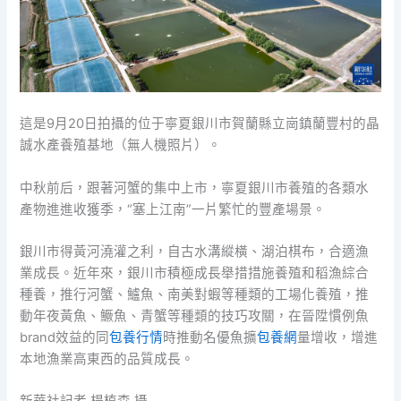
這是9月20日拍攝的位于寧夏銀川市賀蘭縣立崗鎮蘭豐村的晶
誠水產養殖基地（無人機照片）。
中秋前后，跟著河蟹的集中上市，寧夏銀川市養殖的各類水
產物進進收獲季，“塞上江南”一片繁忙的豐產場景。
銀川市得黃河澆灌之利，自古水溝縱橫、湖泊棋布，合適漁
業成長。近年來，銀川市積極成長舉措措施養殖和稻漁綜合
種養，推行河蟹、鱸魚、南美對蝦等種類的工場化養殖，推
動年夜黃魚、鱖魚、青蟹等種類的技巧攻關，在晉陞慣例魚
brand效益的同
包養行情
時推動名優魚擴
包養網
量增收，增進
本地漁業高東西的品質成長。