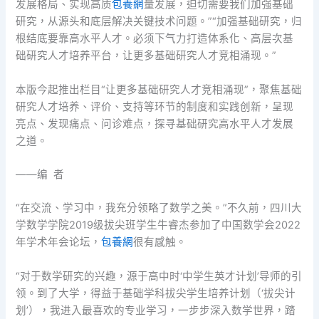
发展格局、实现高质
包養網
量发展，迫切需要我们加强基础
研究，从源头和底层解决关键技术问题。”“加强基础研究，归
根结底要靠高水平人才。必须下气力打造体系化、高层次基
础研究人才培养平台，让更多基础研究人才竞相涌现。”
本版今起推出栏目“让更多基础研究人才竞相涌现”，聚焦基础
研究人才培养、评价、支持等环节的制度和实践创新，呈现
亮点、发现痛点、问诊难点，探寻基础研究高水平人才发展
之道。
——编 者
“在交流、学习中，我充分领略了数学之美。”不久前，四川大
学数学学院2019级拔尖班学生牛睿杰参加了中国数学会2022
年学术年会论坛，
包養網
很有感触。
“对于数学研究的兴趣，源于高中时‘中学生英才计划’导师的引
领。到了大学，得益于基础学科拔尖学生培养计划（‘拔尖计
划’），我进入最喜欢的专业学习，一步步深入数学世界，踏