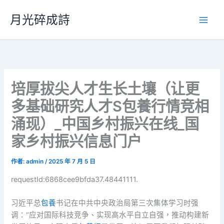
跳
月光碎成詩
至
主
要
內
容
培厚拔尖人才生长土壤（让更
多基础研究人才S包養行情竞相
涌现）_中国乡村振兴在线_国
家乡村振兴信息门户
作者:
admin
/
2025 年 7 月 5 日
requestId:6868cee9bfda37.48441111.
习近平总
包養
书记在中共中央政治局第三次集体学习时强
调：“应对国际科技竞争、实现高水平自立自强，推动构建新