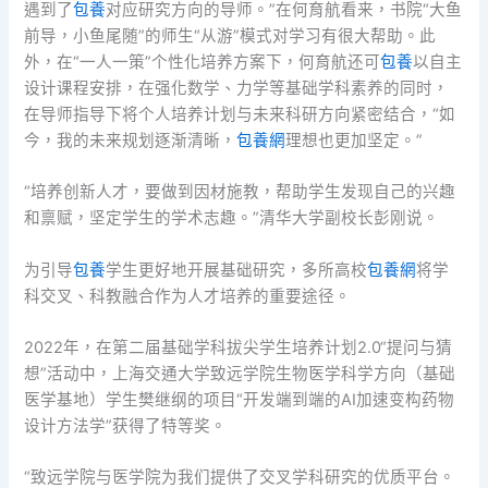
遇到了
包養
对应研究方向的导师。”在何育航看来，书院“大鱼
前导，小鱼尾随”的师生“从游”模式对学习有很大帮助。此
外，在“一人一策”个性化培养方案下，何育航还可
包養
以自主
设计课程安排，在强化数学、力学等基础学科素养的同时，
在导师指导下将个人培养计划与未来科研方向紧密结合，“如
今，我的未来规划逐渐清晰，
包養網
理想也更加坚定。”
“培养创新人才，要做到因材施教，帮助学生发现自己的兴趣
和禀赋，坚定学生的学术志趣。”清华大学副校长彭刚说。
为引导
包養
学生更好地开展基础研究，多所高校
包養網
将学
科交叉、科教融合作为人才培养的重要途径。
2022年，在第二届基础学科拔尖学生培养计划2.0“提问与猜
想”活动中，上海交通大学致远学院生物医学科学方向（基础
医学基地）学生樊继纲的项目“开发端到端的AI加速变构药物
设计方法学”获得了特等奖。
“致远学院与医学院为我们提供了交叉学科研究的优质平台。