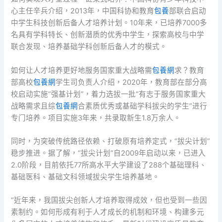
心主任辛兵介绍，2013年，中国科协和教育
包養
部联合启动
中学生科技创新后备人才培养计划。10年来，已培养7000多
名具有学科特长、创新潜质的优秀中学生，探索高校与中学
联合发现、培养基础学科创新后备人才的模式。
如何让人才培养更好地服务国家重大战略需
包養網
求？教育
部高校
包養網
学生司负责人介绍，2020年，教育部在部分高
校启动实施“强基计划”，着力选拔一批“有志于服务国家重大
战略需求且综
包養網
合素质优秀或基础学科拔尖的学生”进行
专门培养。项目实施3年来，共录取新生1.8万余人。
同时，为突破传统路径依赖、打破原有培养定式，“拔尖计划”
稳步推进。据了解，“拔尖计划”自2009年启动以来，已进入
2.0阶段，目前依托77所高水平大学建设了288个基础理科、
基础医科、基础文科领域拔尖学生培养基地。
“近年来，我国拔尖创新人才培养取得成效，但也受到一些因
素制约。如何形成有利于人才成长的机制和环境、构建多元