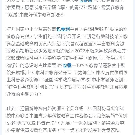
激发青少年好奇心、想象力、探求欲
包養網
，培育具备科学
家潜质、愿意献身科学研究事业的青少年群体，需要在教育
“双减”中做好科学教育加法。
打开国家中小学智慧教育
包養網
平台，在“课后服务”板块的科
普教育专栏，学生们能上“科学公开课”、漫游各地科技馆。教
育部基础教育司负责人介绍，完善课程设置、丰富教育资源
等政策措施已逐步落地。据介绍，2022年版义务教育课程方
案和课程标准中，小学科学与初中科学（或物理、化学、生
物学）的总课时占比增至8%
包養
—10%。教育部还联合中科
院开展“院士专家科普教育公开课”，为师生、家长提供优质线
上科普教育资源。“全国科学教育暑期学校”中小学教师培训、
“特色科学教师研修班”等，则有助于提升中小学教师开展科学
教育的实践能力。
此外，还需统筹校内外资源。辛兵介绍，中国科协青少年科
技中心联合中国青少年科技教育工作者协会，组织实施“‘科创
筑梦’助力‘双减’科普行动”，开展了一系列活动，多渠道为中
小学提供高质量科普服务。下一步，还将发展壮大专家队