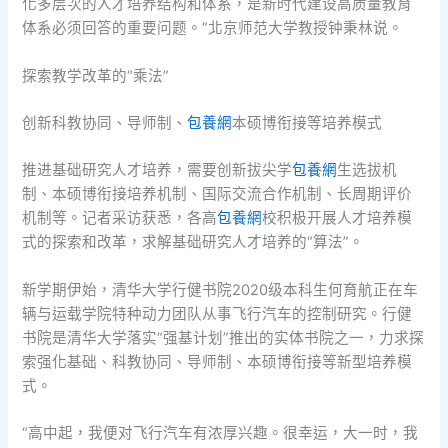
化多层次的人才培养结构和体系，是新时代建设高质量教育
体系必须回答的重要问题。”北京师范大学教授钟秉林说。
探索教学改革的“乘法”
创新科教协同、导师制、
包養網
本硕博衔接等培养模式
推进基础研究人才培养，需要创新拔尖学
包養網
生选拔机
制、本硕博衔接培养机制、国际交流合作机制、长周期评价
机制等。记者采访获悉，各高
包養網
校积极开展人才培养模
式的探索和改革，求解基础研究人才培养的“算法”。
新学期伊始，清华大学行健书院2020级本科生何育航正在车
辆与运载学院特种动力团队从事飞行汽车的控制研究。行健
书院是清华大学落实“强基计划”推出的实体书院之一，力求探
索强化基础、科教协同、导师制、本硕博衔接等新型培养模
式。
“高中起，我便对飞行汽车有浓厚兴趣。很幸运，大一时，我