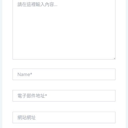
在
這
裡
輸
入
內
容...
Name*
電
子
郵
件
網
地
站
址
網
*