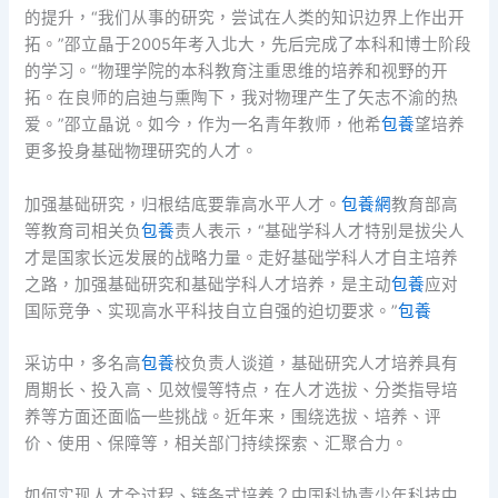
的提升，“我们从事的研究，尝试在人类的知识边界上作出开
拓。”邵立晶于2005年考入北大，先后完成了本科和博士阶段
的学习。“物理学院的本科教育注重思维的培养和视野的开
拓。在良师的启迪与熏陶下，我对物理产生了矢志不渝的热
爱。”邵立晶说。如今，作为一名青年教师，他希
包養
望培养
更多投身基础物理研究的人才。
加强基础研究，归根结底要靠高水平人才。
包養網
教育部高
等教育司相关负
包養
责人表示，“基础学科人才特别是拔尖人
才是国家长远发展的战略力量。走好基础学科人才自主培养
之路，加强基础研究和基础学科人才培养，是主动
包養
应对
国际竞争、实现高水平科技自立自强的迫切要求。”
包養
采访中，多名高
包養
校负责人谈道，基础研究人才培养具有
周期长、投入高、见效慢等特点，在人才选拔、分类指导培
养等方面还面临一些挑战。近年来，围绕选拔、培养、评
价、使用、保障等，相关部门持续探索、汇聚合力。
如何实现人才全过程、链条式培养？中国科协青少年科技中