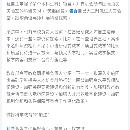
我自主申报了多个本科生科研项目，并有机会参与国际顶尖
实验室的科研实习。”樊继纲说，
包養
自己大二时就进入实验
室，跟随两位导师开展科研探索。
采访中，也有高校负责人谈道，在基础研究人才自主培养
中，还有一些问题仍待探索，比如，在一些培养基地，高水
平名师师资相对不足；小班研讨式教学、项目式教学的比例
和质量有待进一步提高；与顶尖大学相比，实验教学模式、
教学内容和支撑平台尚有差距等。
教育部高等教育司相关负责人介绍，下一步，拟深入实施国
家基础学科拔尖人才培养战略行动，围绕加强高水平教师队
伍建设、加强关键要素建设和创新能力培养、加强科教产教
融合协同育人示范区建设、加强人才培养数字化建设、加强
机制创新和条件保障等重点工作深化改革。
做好科学教育的“加法”
包養
激发青少年好奇心、想象力、探求欲