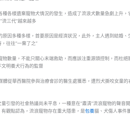
，各種各樣遺棄寵物犬情況的發生，造成了流浪犬數量急劇上升，
”“流三代”越來越多
物的原因多種多樣，首要原因是經濟狀況，此外，主人遇到結婚、
，往往“一棄了之”
浪寵物數量，不能只關心末端救助，而應該注重源頭控制，而杜絕
不文明養犬行為的監督
，有媒體從華西醫院參與治療會診的醫生處獲悉，遭烈犬撕咬女童的
女童引發的社會熱議尚未平息，一種意在“肅清”流浪寵物的聲音
，有觀點認為，流浪寵物存在重大隱患，是
包養
貓、犬傷人事件