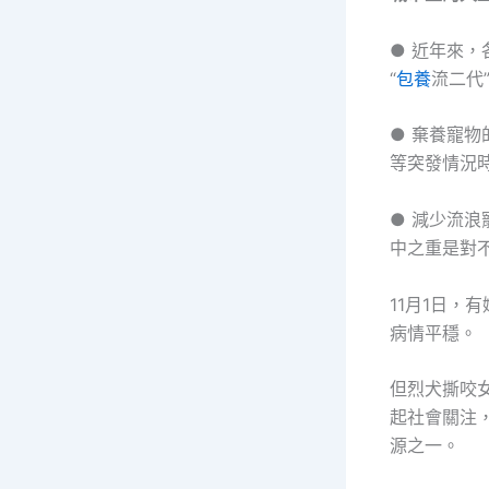
● 近年來
“
包養
流二代
● 棄養寵
等突發情況時
● 減少流
中之重是對
11月1日
病情平穩。
但烈犬撕咬
起社會關注
源之一。