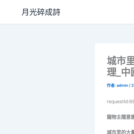
跳
月光碎成詩
至
主
要
內
容
城市
理_中
作者:
admin
/
2
requestId:
寵物主隨意
城市里的大