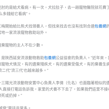
見肘的是給犬看病。有一次，犬拉肚子，去一趟寵物醫院就花費
么多錢給它看病”。
王梅開始給比熊犬找領養人，但找來找去也沒有找到合適
包養網
當地一家流浪寵物救助站外。
遺棄寵物的主人不在少數。
）是陜西延安流浪動物救助
包養網
公益協會的負責人。“近年來，
棄寵物犬情況，有的遺棄殘疾犬，有的遺棄受傷犬，有的棄養生
流二代’‘流三代’也越來越多。”
十三陽光流浪動物安置中心負責人李倩（化名）也面臨著相似的
生人直接打電話告訴我，家里的犬養不下去了，如果我們這里不接
死或扔掉。”
威脅”電話非常多。