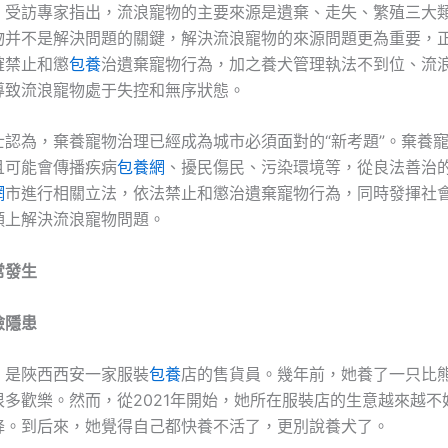
，受訪專家指出，流浪寵物的主要來源是遺棄、走失、繁殖三大
物并不是解決問題的關鍵，解決流浪寵物的來源問題更為重要，
確禁止和懲
包養
治遺棄寵物行為，加之養犬管理執法不到位、流
導致流浪寵物處于失控和無序狀態。
士認為，棄養寵物治理已經成為城市必須面對的“新考題”。棄養
且可能會傳播疾病
包養網
、擾民傷民、污染環境等，從良法善治
網
市進行相關立法，依法禁止和懲治遺棄寵物行為，同時發揮社
頭上解決流浪寵物問題。
常發生
險隱患
）是陜西西安一家服裝
包養
店的售貨員。幾年前，她養了一只比
很多歡樂。然而，從2021年開始，她所在服裝店的生意越來越不
降。到后來，她覺得自己都快養不活了，更別說養犬了。