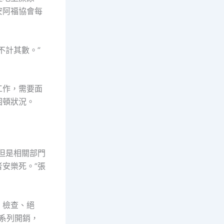
安阿福協會每
不計其數。”
工作，需要面
困頓狀況。
但是相關部門
安樂死。”張
、檢查、絕
系列開銷，