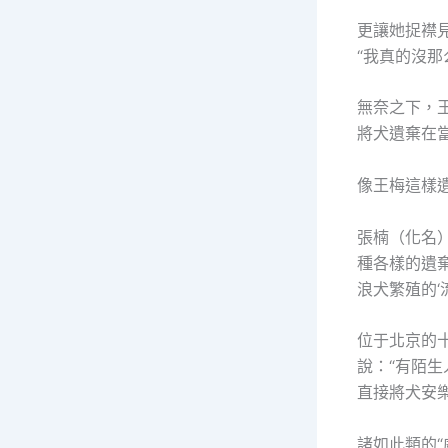
更讓她捉襟
“我真的沒那
無奈之下，
將犬遺棄在
像王梅這樣
張楠（化名
種各樣的遺
浪犬繁殖的‘
位于北京的
說：“有陌
直接將犬安樂
諸如此類的“