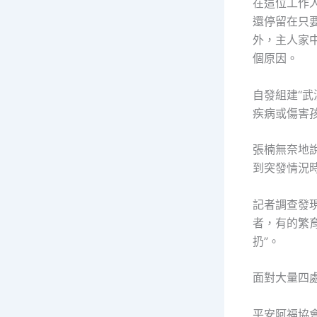
在這位工作
還停留在只
外，主人家
個原因。
自發組建“
疾病或傷害
張楠無奈地
到突發情況時
記者調查發
者，有的繁
扔”。
面對大量四
平安阿福協