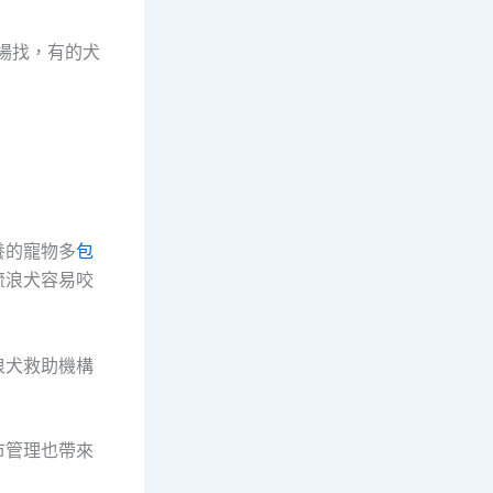
場找，有的犬
養的寵物多
包
流浪犬容易咬
浪犬救助機構
市管理也帶來