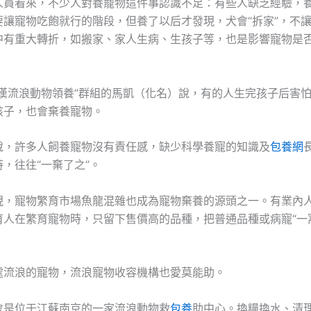
人員看來，不少人對養寵物這件事認識不足：有些人缺乏經驗，
要讓寵物吃飽就行的階段，但養了以后才發現，犬會“拆家”，不
中有重大轉折，如搬家、家人生病、生孩子等，也是影響寵物是
武漢流浪動物領養”群組的馬凱（化名）說，有的人生完孩子后害
孩子，也會棄養寵物。
說，許多人飼養寵物沒有責任感，缺少科學養寵的知識及
包養網
，往往“一棄了之”。
現，寵物繁育市場魚龍混雜也成為寵物棄養的源頭之一。有業內
育人在繁育寵物時，只留下售價高的品種，把普通品種或病寵“一
處流浪的寵物，流浪寵物收容機構也愛莫能助。
會是位于江蘇南京的一家流浪動物救
包養
助中心。換糧換水、清