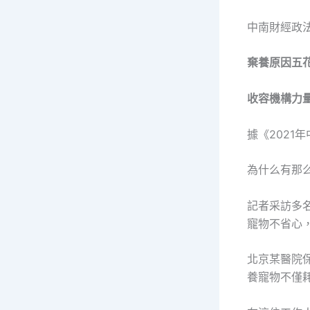
中南財經政
棄養原因五
收容機構力
據《2021
為什么有那
記者采訪多
寵物不省心
北京某醫院
養寵物不僅