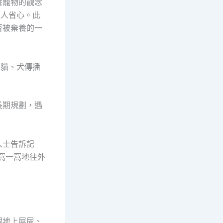
養寵物的觀念
讓人省心。此
否被棄養的一
怕貓、犬傳播
長期規劃，遇
人士告訴記
窩一窩地往外
理地上屎尿、