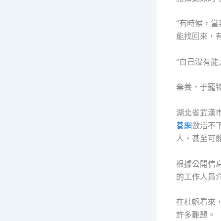
“有時候，
能找回來，
“自己沒有
棄養，于寵
湖北省武漢
養網
數活不
人，甚至可
根據公開信
的工作人員
在杜帆看來
許多難題。