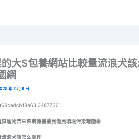
里的大S包養網站比較量流浪犬該
國網
025 年 7 月 6 日
6868cedcb13e63.04877361.
遺棄寵物帶來疾病傳播擾民傷民環境污染等隱患
量流浪犬該怎么處理