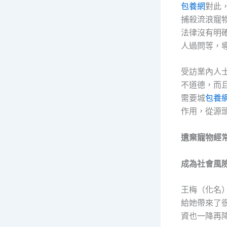
包養網
對此
捕殺流浪寵
法律沒有明
人過問等，
受訪業內人
不道德，而
需要城
包養
作用，從源
遺棄寵物經
成為社會風
王梅（化名
給她帶來了
資也一降再