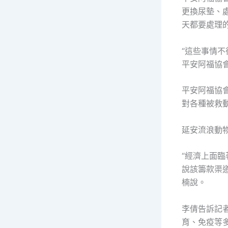
更換尿墊、
天都要處理
“這些事情
平安阿福協
平安阿福協
對各種被救
延安流浪動
“經濟上面
說該籌款渠
楠說。
李倩告訴記
育、免疫等