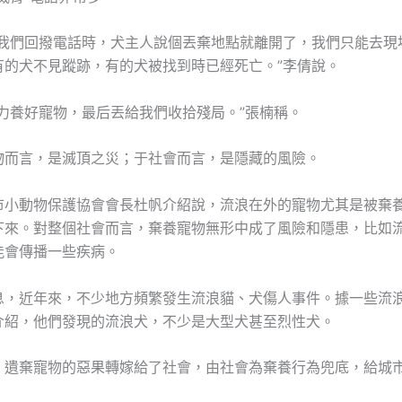
當我們回撥電話時，犬主人說個丟棄地點就離開了，我們只能去現
有的犬不見蹤跡，有的犬被找到時已經死亡。”李倩說。
能力養好寵物，最后丟給我們收拾殘局。”張楠稱。
物而言，是滅頂之災；于社會而言，是隱藏的風險。
市小動物保護協會會長杜帆介紹說，流浪在外的寵物尤其是被棄
下來。對整個社會而言，棄養寵物無形中成了風險和隱患，比如
能會傳播一些疾病。
息，近年來，不少地方頻繁發生流浪貓、犬傷人事件。據一些流
介紹，他們發現的流浪犬，不少是大型犬甚至烈性犬。
，遺棄寵物的惡果轉嫁給了社會，由社會為棄養行為兜底，給城