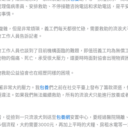
處理傷病患員、安排救助、不停接聽咨詢電話和求助電話，是平
的事情。
不復雜，但是非常煩瑣，義工們每天都很忙碌，需要救助的流浪犬
會工作人員告訴記者。
會工作人員也談到了目前機構面臨的難題，即值班義工均為無償
動物的傷痛、死亡，承受很大壓力，還要時時面對協會出現物資
物救助公益協會也在經歷同樣的困境。
臨著非常大的壓力。我
包養
們之前在社交平臺上發布了籌款渠道，
道違法。如果我們無法繼續救助，所有的流浪犬只能進行放養或者
者，從撿到一只流浪犬到送至
包養網
安置中心，要經過醫院隔離
多個流程，大約需要3000元，再加上平時的犬糧、房租水電等一