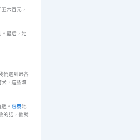
了五六百元，
的。最后，她
我們遇到過各
病犬，這些流
遭遇。
包養
她
收的話，他就