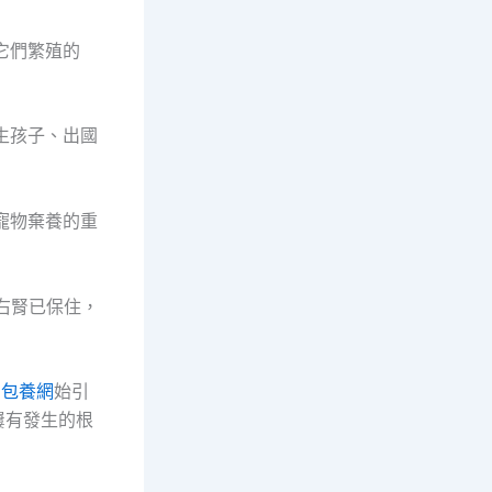
它們繁殖的
生孩子、出國
寵物棄養的重
右腎已保住，
開
包養網
始引
屢有發生的根