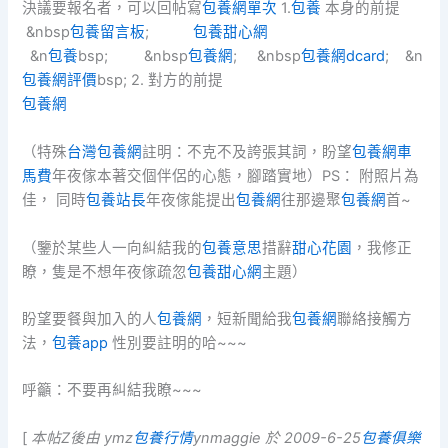
決議要報名者，可以回帖寫
包養網單次
1.
包養
本身的前提
&nbsp
包養留言板
;
包養甜心網
&n
包養
bsp; &nbsp
包養網
; &nbsp
包養網dcard
; &n
包養網評價
bsp; 2. 對方的前提
包養網
（特殊
台灣包養網
註明：不克不及誇張其詞，盼望
包養網車
馬費
年夜傢本著交個伴侶的心態，腳踏實地）PS： 附照片為
佳， 同時
包養站長
年夜傢能提出
包養網
往那邊聚
包養網
首~
（鑒於某些人一向糾結我的
包養意思
措辭
甜心花園
，我修正
瞭，隻是不想年夜傢疏忽
包養甜心網
主題）
盼望要餐與加入的人
包養網
，短新聞給我
包養網
聯絡接觸方
法，
包養app
性別要註明的哈~~~
呼籲：不要再糾結我瞭~~~
[
本帖Z後由 ymz
包養行情
ynmaggie 於 2009-6-25
包養俱樂