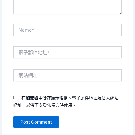
Name*
電
子
郵
件
網
地
站
址
網
*
址
在
瀏覽器
中儲存顯示名稱、電子郵件地址及個人網站
網址，以供下次發佈留言時使用。