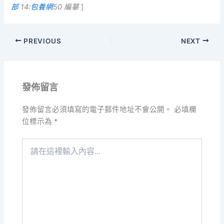
部
14:
包養網
50 編纂
]
PREVIOUS
NEXT
發佈留言
發佈留言必須填寫的電子郵件地址不會公開。
必填欄
位標示為
*
請
在
這
裡
輸
入
內
容...