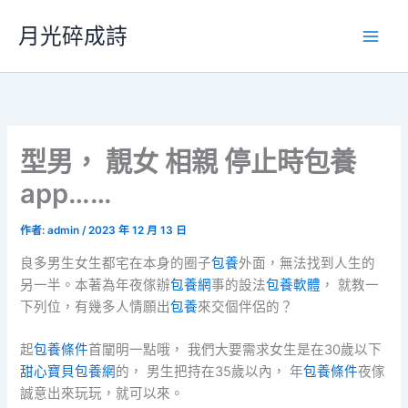
跳
月光碎成詩
至
主
要
內
容
型男， 靚女 相親 停止時包養
app……
作者:
admin
/
2023 年 12 月 13 日
良多男生女生都宅在本身的圈子
包養
外面，無法找到人生的
另一半。本著為年夜傢辦
包養網
事的設法
包養軟體
， 就教一
下列位，有幾多人情願出
包養
來交個伴侶的？
起
包養條件
首闡明一點哦， 我們大要需求女生是在30歲以下
甜心寶貝包養網
的， 男生把持在35歲以內， 年
包養條件
夜傢
誠意出來玩玩，就可以來。