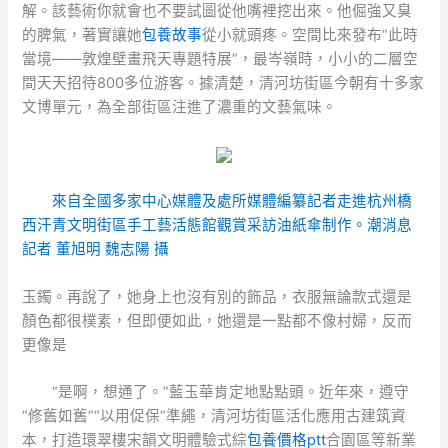
解。該藝術你就會也不要試圖從他嘴裡挖出來。他倔強又臭
的脾氣，著實讓她
包養故事
從小就頭疼。空間比來發布“此時
當境——敦煌壁畫飛天專題特展”，最岑嶺時，小小的二層空
間天天招待800多位游客。據清楚，清河坊街區今朝有十多家
文博單元，為全部街區注進了濃重的文藝氣味。
來自全國多家中心媒體及處所媒體編纂記者走進杭州橋
西汗青文明街區手工藝活態館觀賞采訪油紙傘制作。潮消息
記者 董旭明 魏志陽 攝
玉鐲。再說了，她身上也沒有別的飾品，衣服無論款式還是
顏色都很樸素，但即便如此，她還是一點都不像村婦，反而
更像是
“是啊，想通了。”藍玉華肯定地點點頭。近年來，遵守
“修舊如舊”“以用促保”準繩，清河坊街區活化應用古建筑資
本，打造環翠樓宋韻文明體驗式綜
包養價格ptt
合園區等新業