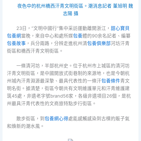
夜色中的杭州橋西汗青文明街區。潮消息記者 董旭明 魏
志陽 攝
23日，“文明中國行”集中采訪運動離開浙江，
甜心寶貝
包養網
當晚，來自中心和處所媒
包養
體的90余名記者、編纂
包養故事
，兵分兩路，分辨走進杭州清
包養俱樂部
河坊汗青
街區和橋西汗青文明街區。
一條清河坊，半部杭州史。位于杭州市上城區的清河坊
汗青文明街區，是中國開放式街巷制的來源地，也是今朝杭
州城內汗青淵源最深摯、最具代表性的一條汗
包養條件
青文
明名街。據清楚，街區今朝共有文明維護單元和汗青維護建
筑45處，非遺老字號brand56家，各級非遺項目26個，是杭
州最具汗青代表性的文商旅特點步行街區。
散步街區，到
包養網心得
處能感觸感染到古樸的販子氣
和煥新的潮水風。