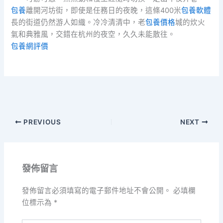
包養
離開河坊街，即使是任務日的夜晚，這條400米
包養軟體
長的街道仍然游人如織。冷冷清清中，老
包養價格
城的炊火
氣和典雅風，交錯在杭州的夜空，久久未能散往。
包養網評價
PREVIOUS
NEXT
發佈留言
發佈留言必須填寫的電子郵件地址不會公開。
必填欄
位標示為
*