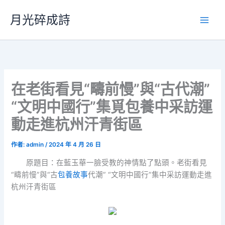
跳
月光碎成詩
至
主
要
內
容
在老街看見“疇前慢”與“古代潮”
“文明中國行”集覓包養中采訪運
動走進杭州汗青街區
作者:
admin
/
2024 年 4 月 26 日
原題目：在藍玉華一臉受教的神情點了點頭。老街看見
“疇前慢”與“古
包養故事
代潮” “文明中國行”集中采訪運動走進
杭州汗青街區