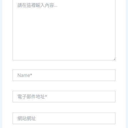
請
在
這
裡
輸
入
內
容...
Name*
電
子
郵
件
網
地
站
址
網
*