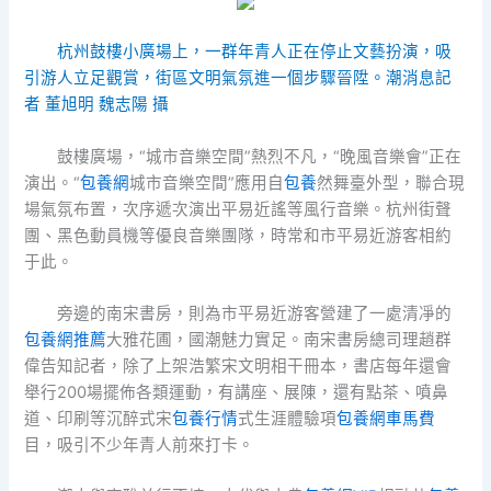
杭州鼓樓小廣場上，一群年青人正在停止文藝扮演，吸
引游人立足觀賞，街區文明氣氛進一個步驟晉陞。潮消息記
者 董旭明 魏志陽 攝
鼓樓廣場，“城市音樂空間”熱烈不凡，“晚風音樂會”正在
演出。“
包養網
城市音樂空間”應用自
包養
然舞臺外型，聯合現
場氣氛布置，次序遞次演出平易近謠等風行音樂。杭州街聲
團、黑色動員機等優良音樂團隊，時常和市平易近游客相約
于此。
旁邊的南宋書房，則為市平易近游客營建了一處清凈的
包養網推薦
大雅花圃，國潮魅力實足。南宋書房總司理趙群
偉告知記者，除了上架浩繁宋文明相干冊本，書店每年還會
舉行200場擺佈各類運動，有講座、展陳，還有點茶、噴鼻
道、印刷等沉醉式宋
包養行情
式生涯體驗項
包養網車馬費
目，吸引不少年青人前來打卡。