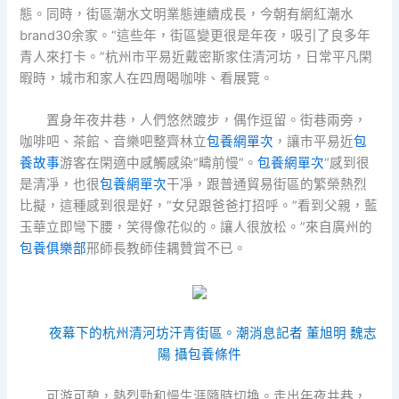
態。同時，街區潮水文明業態連續成長，今朝有網紅潮水
brand30余家。“這些年，街區變更很是年夜，吸引了良多年
青人來打卡。”杭州市平易近戴密斯家住清河坊，日常平凡閑
暇時，城市和家人在四周喝咖啡、看展覽。
置身年夜井巷，人們悠然踱步，偶作逗留。街巷兩旁，
咖啡吧、茶館、音樂吧整齊林立
包養網單次
，讓市平易近
包
養故事
游客在閑適中感觸感染“疇前慢”。
包養網單次
“感到很
是清凈，也很
包養網單次
干凈，跟普通貿易街區的繁榮熱烈
比擬，這種感到很是好，“女兒跟爸爸打招呼。”看到父親，藍
玉華立即彎下腰，笑得像花似的。讓人很放松。”來自廣州的
包養俱樂部
邢師長教師佳耦贊賞不已。
夜幕下的杭州清河坊汗青街區。潮消息記者 董旭明 魏志
陽 攝
包養條件
可游可憩，熱烈勁和慢生涯隨時切換。走出年夜井巷，