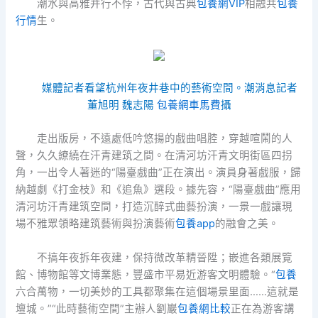
潮水與高雅并行不悖，古代與古典
包養網VIP
相融共
包養
行情
生。
媒體記者看望杭州年夜井巷中的藝術空間。潮消息記者
董旭明 魏志陽
包養網車馬費
攝
走出版房，不遠處低吟悠揚的戲曲唱腔，穿越喧鬧的人
聲，久久繚繞在汗青建筑之間。在清河坊汗青文明街區四拐
角，一出令人著迷的“陽臺戲曲”正在演出。演員身著戲服，歸
納越劇《打金枝》和《追魚》選段。據先容，“陽臺戲曲”應用
清河坊汗青建筑空間，打造沉醉式曲藝扮演，一景一戲讓現
場不雅眾領略建筑藝術與扮演藝術
包養app
的融會之美。
不搞年夜拆年夜建，保持微改革精晉陞；嵌進各類展覽
館、博物館等文博業態，豐盛市平易近游客文明體驗。“
包養
六合萬物，一切美妙的工具都聚集在這個場景里面……這就是
壇城。”“此時藝術空間”主辦人劉巖
包養網比較
正在為游客講