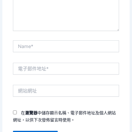
內
容...
Name*
電
子
郵
件
網
地
站
址
網
*
址
在
瀏覽器
中儲存顯示名稱、電子郵件地址及個人網站
網址，以供下次發佈留言時使用。