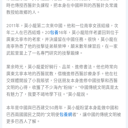
時也傳授西醫針灸課程，把本身在中國粹到的西醫針灸常識
教授給故鄉的人。
2011年，莫小龍第二次來中國。他和一位南寧女孩結緣，次
年二人在巴西結婚。20
包養
16年，莫小龍陪伴老婆回到位于
廣東北寧市的老家，并決議留在中國任務。很快，莫小龍在
南寧熟悉了他的技擊徒弟蔡榮坤，顛末數年練習后，在一家
武館里當上了一名專門研究的技擊鍛練。
業余時光，莫小龍愛好騎行、品茶、進修書法。他也時常向
廣東北寧本地的西醫就教，借機進修西醫診療身手。他在社
交媒體開設了小我賬號，分送朋友本身進修中國技擊和西醫
文明的心得，收獲了不少海內“粉絲”。“中國傳統文明真是太
有魅力了，我要不竭地學下往。”莫小龍說。
本年是中國與巴西建交50周年，莫小龍盼望本身能做中國和
巴西兩國國民之間的“文明使
包養網
者”，讓中國的傳統文明被
更多巴西人了解。