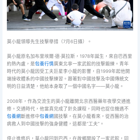
莫小龍領導先生技擊舉措（7月6日攝）。
莫小龍原名加布里埃爾·德·莫拉斯，1978年誕生，來自巴西里
約熱內盧，是
包養行情
廣東北寧一家武館的技擊鍛練。青年
時代的莫小龍因受工夫巨星李小龍的影響，自1999年起他開
端接收體系的中國技擊練習。跟著對中國技擊及中國傳統文
明的日益清楚，他給本身取了一個中國名字——莫小龍。
2008年，作為交流生的莫小龍離開北京西醫藥年夜學交通進
修。交通時代，他當真完成了針灸課程，同時也捉住機遇不
包養網
斷進修中
包養網
國技擊，在莫小龍看來，從西醫的治
病救人到中國技擊的強身健體，這都是“工夫”。
停止進修后，莫小龍回到巴西，在故鄉開設了一家武館，同