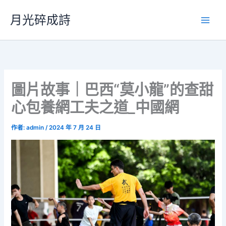
跳
月光碎成詩
至
主
要
內
容
圖片故事｜巴西“莫小龍”的查甜
心包養網工夫之道_中國網
作者:
admin
/
2024 年 7 月 24 日