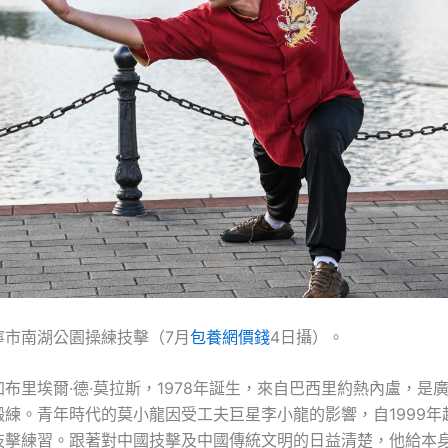
寧市南湖公園操練技擊（7月
包養網價錢
4日攝）。
布里埃爾·德·莫拉斯，1978年誕生，來自巴西里約熱內盧，是
鍛練。青年時代的莫小龍因受工夫巨星李小龍的影響，自1999年
技擊練習。跟著對中國技擊及中國傳統文明的日益清楚，他給本