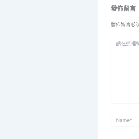
發佈留言
發佈留言必
請
在
這
裡
輸
入
內
容...
Name*