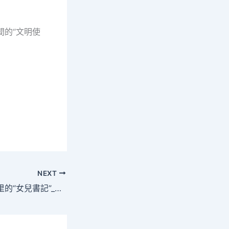
間的“文明使
NEXT
來自豪查包養網山里的“女兒書記”_中國網