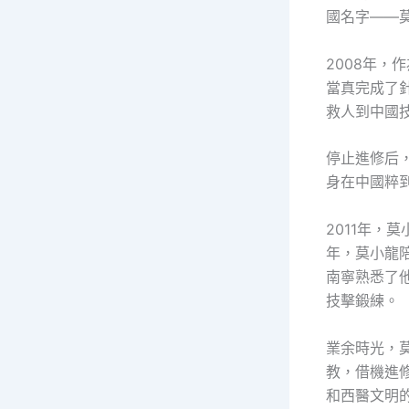
國名字——
2008年，作
當真完成了
救人到中國技
停止進修后
身在中國粹
2011年，
年，莫小龍
南寧熟悉了
技擊鍛練。
業余時光，
教，借機進
和西醫文明