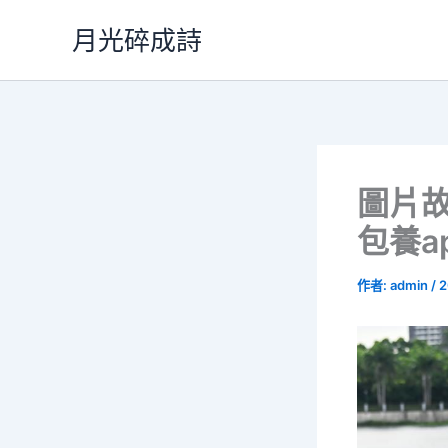
跳
月光碎成詩
至
主
要
內
容
圖片故
包養a
作者:
admin
/
2