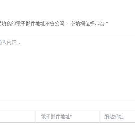
須填寫的電子郵件地址不會公開。
必填欄位標示為
*
電
網
子
站
郵
網
件
址