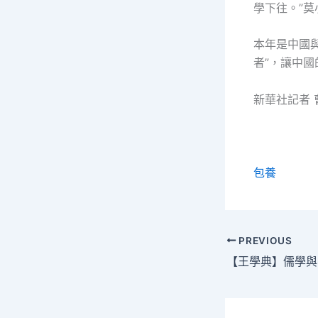
學下往。”莫
本年是中國
者”，讓中
新華社記者 
包養
PREVIOUS