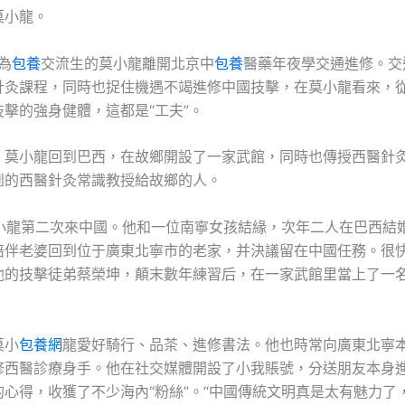
莫小龍。
為
包養
交流生的莫小龍離開北京中
包養
醫藥年夜學交通進修。交
針灸課程，同時也捉住機遇不竭進修中國技擊，在莫小龍看來，
擊的強身健體，這都是“工夫”。
，莫小龍回到巴西，在故鄉開設了一家武館，同時也傳授西醫針
到的西醫針灸常識教授給故鄉的人。
莫小龍第二次來中國。他和一位南寧女孩結緣，次年二人在巴西結婚
陪伴老婆回到位于廣東北寧市的老家，并決議留在中國任務。很
他的技擊徒弟蔡榮坤，顛末數年練習后，在一家武館里當上了一
莫小
包養網
龍愛好騎行、品茶、進修書法。他也時常向廣東北寧
修西醫診療身手。他在社交媒體開設了小我賬號，分送朋友本身
的心得，收獲了不少海內“粉絲”。“中國傳統文明真是太有魅力了