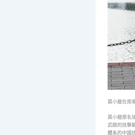
莫小龍在南
莫小龍原名加
武館的技擊
體系的中國