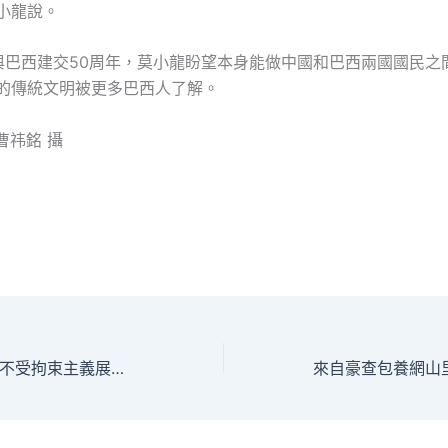
小龍說。
與巴西建交50周年，莫小龍盼望本身能做中國和巴西兩國國民之
國的傳統文明被更多巴西人了解。
曹祎銘 攝
【王學典】儒學與不受拘束主義展開聊包養網站比較深度對話是中華文明走向世界的殊途同歸