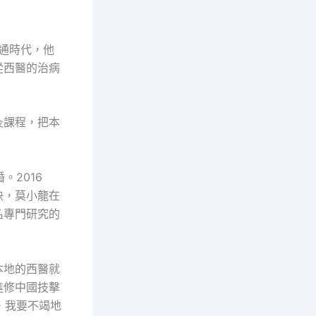
通時代，他
從西醫的治病
灸課程，把本
。2016
快，莫小龍在
名專門研究的
本地的西醫就
進修中國技擊
，我要不竭地