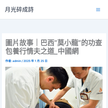
跳
月光碎成詩
至
主
要
內
容
圖片故事｜巴西“莫小龍”的功查
包養行情夫之道_中國網
作者:
admin
/
2025 年 1 月 25 日