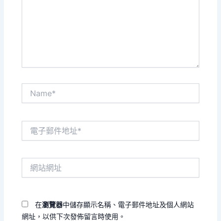
輸
入
內
容...
Name*
電
子
郵
件
網
地
站
址
網
*
址
在
瀏覽器
中儲存顯示名稱、電子郵件地址及個人網站
網址，以供下次發佈留言時使用。