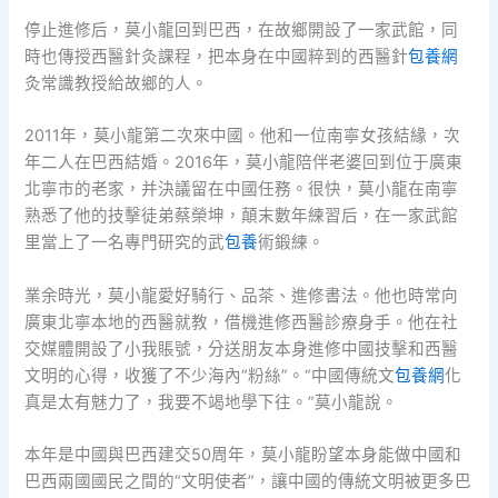
停止進修后，莫小龍回到巴西，在故鄉開設了一家武館，同
時也傳授西醫針灸課程，把本身在中國粹到的西醫針
包養網
灸常識教授給故鄉的人。
2011年，莫小龍第二次來中國。他和一位南寧女孩結緣，次
年二人在巴西結婚。2016年，莫小龍陪伴老婆回到位于廣東
北寧市的老家，并決議留在中國任務。很快，莫小龍在南寧
熟悉了他的技擊徒弟蔡榮坤，顛末數年練習后，在一家武館
里當上了一名專門研究的武
包養
術鍛練。
業余時光，莫小龍愛好騎行、品茶、進修書法。他也時常向
廣東北寧本地的西醫就教，借機進修西醫診療身手。他在社
交媒體開設了小我賬號，分送朋友本身進修中國技擊和西醫
文明的心得，收獲了不少海內“粉絲”。“中國傳統文
包養網
化
真是太有魅力了，我要不竭地學下往。”莫小龍說。
本年是中國與巴西建交50周年，莫小龍盼望本身能做中國和
巴西兩國國民之間的“文明使者”，讓中國的傳統文明被更多巴