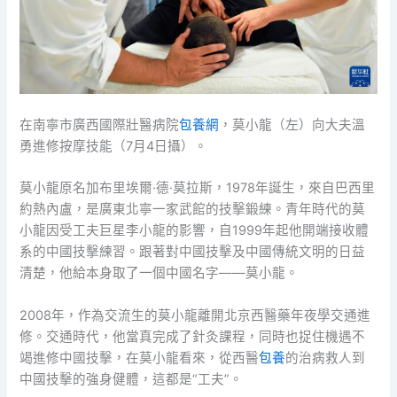
在南寧市廣西國際壯醫病院
包養網
，莫小龍（左）向大夫溫
勇進修按摩技能（7月4日攝）。
莫小龍原名加布里埃爾·德·莫拉斯，1978年誕生，來自巴西里
約熱內盧，是廣東北寧一家武館的技擊鍛練。青年時代的莫
小龍因受工夫巨星李小龍的影響，自1999年起他開端接收體
系的中國技擊練習。跟著對中國技擊及中國傳統文明的日益
清楚，他給本身取了一個中國名字——莫小龍。
2008年，作為交流生的莫小龍離開北京西醫藥年夜學交通進
修。交通時代，他當真完成了針灸課程，同時也捉住機遇不
竭進修中國技擊，在莫小龍看來，從西醫
包養
的治病救人到
中國技擊的強身健體，這都是“工夫”。