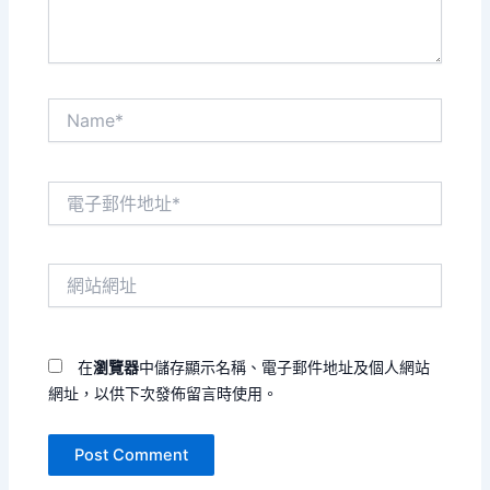
Name*
電
子
郵
件
網
地
站
址
網
*
址
在
瀏覽器
中儲存顯示名稱、電子郵件地址及個人網站
網址，以供下次發佈留言時使用。