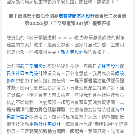
國家動力局高度重視動力平安保證有關任務。詳情如下：
關于政協第十四屆全國委
商業空間室內設計
員會第三次會議
第03285號（工交郵電類491號）提案答復
您提出的《關于積極應對american動力政策嚴重調整的對策
建議的提案》收悉，經商交際部、國家發展改造委、工業和
信息化部、國務院國資委，
新古典設計
現答復如下：
當前國
親子空間設計
際形勢復雜多變，您所
日式住宅設計
提
民生社區室內設計
建議具有主要參考意義。我局高度重
綠設
計師
視動力平安保證有關任務。
一是不斷晉陞油氣供應保證
才能
。國內油氣產量穩步增長，頁巖油氣產量持續進步，油
氣儲備才「明天會有人帶去檢查，然後我們會在社區裡發布
信能不斷增強，油氣國際一起配合覆蓋重要油氣資源國。
二
是持續深化動力綠色低碳轉型
。推動新動力發電裝機堅持
中
醫診所設計
疾速增長，加速構建新型電力系統，積極推動低
碳化技術應用
樂齡住宅設計
，統籌推進氫能“制儲輸用”全鏈條
發展。
三是務實加強動力國際一起配合
。我國風電、光伏產