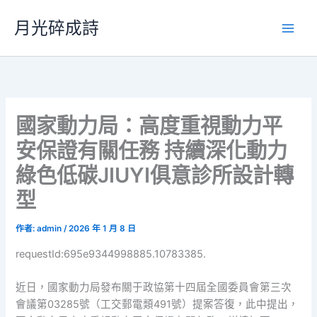
跳
月光碎成詩
至
主
要
內
容
國家動力局：高度重視動力平
安保證有關任務 持續深化動力
綠色低碳JIUYI俱意診所設計轉
型
作者:
admin
/
2026 年 1 月 8 日
requestId:695e9344998885.10783385.
近日，國家動力局發布關于政協第十四屆全國委員會第三次
會議第03285號（工交郵電類491號）提案答復，此中提出，