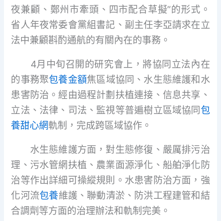
夜兼顧、鄭州市牽頭、四市配合草擬”的形式。
省人年夜常委會黨組書記、副主任李亞請求在立
法中兼顧斟酌通航的有關內在的事務。
4月中旬召開的研究會上，將協同立法內在
的事務聚
包養金額
焦區域協同、水生態維護和水
患害防治。經由過程計劃扶植連接、信息共享、
立法、法律、司法、監視等普遍樹立區域協同
包
養甜心網
軌制，完成跨區域協作。
水生態維護方面，對生態修復、嚴厲排污治
理、污水管網扶植、農業面源淨化、船舶淨化防
治等作出詳細可操縱規則。水患害防治方面，強
化河流
包養
維護、聯動清淤、防洪工程建管和結
合調劑等方面的治理辦法和軌制完美。