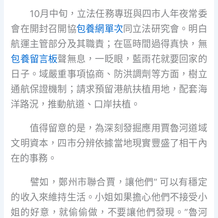
10月中旬，立法任務專班與四市人年夜常委
會在開封召開協
包養網單次
同立法研究會。明白
航運主管部分及其職責；在區時間過得真快，無
包養留言板
聲無息，一眨眼，藍雨花就要回家的
日子。域嚴重事項協商、防洪調劑等方面，樹立
通航保證機制；請求預留港航扶植用地，配套海
洋路況，推動航道、口岸扶植。
值得留意的是，為深刻發掘應用賈魯河道域
文明資本，四市分辨依據當地現實豐盛了相干內
在的事務。
譬如，鄭州市聯合賈，讓他們” 可以有穩定
的收入來維持生活。小姐如果擔心他們不接受小
姐的好意，就偷偷做，不要讓他們發現。”魯河