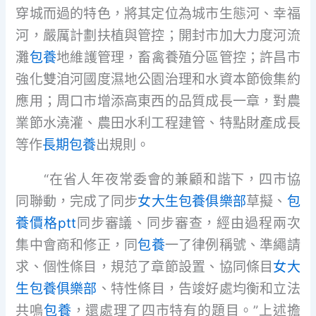
穿城而過的特色，將其定位為城市生態河、幸福
河，嚴厲計劃扶植與管控；開封市加大力度河流
灘
包養
地維護管理，畜禽養殖分區管控；許昌市
強化雙洎河國度濕地公園治理和水資本節儉集約
應用；周口市增添高東西的品質成長一章，對農
業節水澆灌、農田水利工程建管、特點財產成長
等作
長期包養
出規則。
“在省人年夜常委會的兼顧和諧下，四市協
同聯動，完成了同步
女大生包養俱樂部
草擬、
包
養價格ptt
同步審議、同步審查，經由過程兩次
集中會商和修正，同
包養
一了律例稱號、準繩請
求、個性條目，規范了章節設置、協同條目
女大
生包養俱樂部
、特性條目，告竣好處均衡和立法
共鳴
包養
，還處理了四市特有的題目。”上述擔