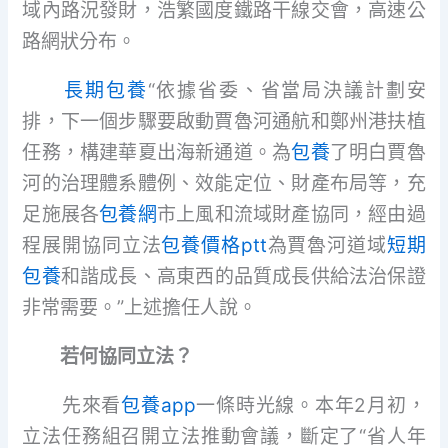
域內路況發財，浩繁國度鐵路干線交會，高速公
路網狀分布。
長期包養
“依據省委、省當局決議計劃安
排，下一個步驟要啟動賈魯河通航和鄭州港扶植
任務，構建華夏出海新通道。為
包養
了明白賈魯
河的治理體系體例、效能定位、財產布局等，充
足施展各
包養網
市上風和流域財產協同，經由過
程展開協同立法
包養價格ptt
為賈魯河道域
短期
包養
和諧成長、高東西的品質成長供給法治保證
非常需要。”上述擔任人說。
若何協同立法？
先來看
包養app
一條時光線。本年2月初，
立法任務組召開立法推動會議，斷定了“省人年