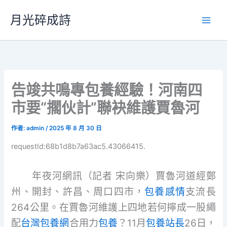
跳
月光碎成詩
至
主
要
內
容
告竣共鳴專包養經驗！河南四
市要“擱伙計”聯袂維護賈魯河
作者:
admin
/
2025 年 8 月 30 日
requestId:68b1d8b7a63ac5.43066415.
年夜河網訊（記者 宋向樂）賈魯河道經鄭
州、開封、許昌、周口四市，
包養感情
支流長
264公里。在賈魯河維護上四地若何擰成一股繩
配
台灣包養網
合用力
包養
？11月
包養站長
26日，