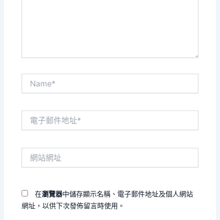
入
內
容...
Name*
電
子
郵
件
網
地
站
址
網
*
址
在
瀏覽器
中儲存顯示名稱、電子郵件地址及個人網站
網址，以供下次發佈留言時使用。