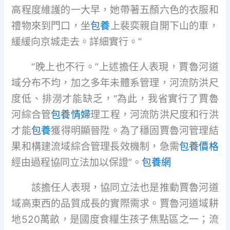
高程度維護的一大早，她帶著五顏六色的衣服和
禮物來到門口，坐
包養
上裴奕親自開下山的車，
緩緩向京城走去。詳細實行。”
“晚上也不行。”上述擔任人表現，賈魯河道
域分布不均，加之多年未體系管理，河流防洪尺
度低、排澇才能缺乏，“為此，我省實行了賈魯
河綜合管
包養情婦
理工程，河流防洪尺度和行洪
才能
包養
獲得明顯晉陞。為了穩固賈魯河管理結
果和構建流域綜合管理長效機制，急需
包養價格
經由過程協同立法加以保證”。
包養網
該擔任人表現，協同立法也是推動賈魯河道
域高東西的品質成長的實際需求。賈魯河道域耕
地520萬畝，是國度食糧生孩子焦點區之一；流