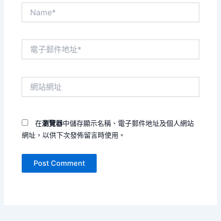
Name*
電
子
郵
件
網
地
站
址
網
*
址
在
瀏覽器
中儲存顯示名稱、電子郵件地址及個人網站
網址，以供下次發佈留言時使用。