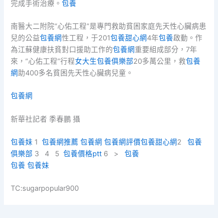
完成手術治療。
包養
南醫大二附院“心佑工程”是專門救助貧困家庭先天性心臟病患
兒的公益
包養網
性工程，于201
包養甜心網
4年
包養
啟動。作
為江蘇健康扶貧對口援助工作的
包養網
重要組成部分，7年
來，“心佑工程”行程
女大生包養俱樂部
20多萬公里，救
包養
網
助400多名貧困先天性心臟病兒童。
包養網
新華社記者 季春鵬 攝
包養妹
1
包養網推薦
包養網
包養網評價
包養甜心網
2
包養
俱樂部
3 4 5
包養價格ptt
6 >
包養
包養
包養妹
TC:sugarpopular900