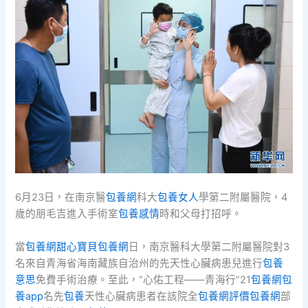
6月23日，在南京醫
包養網
科大
包養女人
學第二附屬醫院，4
歲的朋毛吉進入手術室
包養感情
時和父母打招呼。
當
包養網
甜心寶貝包養網
日，南京醫科大學第二附屬醫院對3
名來自青海省海南藏族自治州的先天性心臟病患兒進行
包養
意思
免費手術治療。至此，“心佑工程——青海行”21
包養網
包
養app
名先
包養
天性心臟病患者在該院全
包養網評價
包養網
部