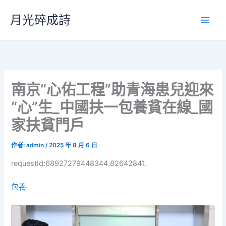
跳
月光碎成詩
至
主
要
內
容
南京“心佑工程”助青海患兒迎來
“心”生_中國扶一包養貧在線_國
家扶貧門戶
作者:
admin
/
2025 年 8 月 6 日
requestId:68927279448344.82642841.
包養