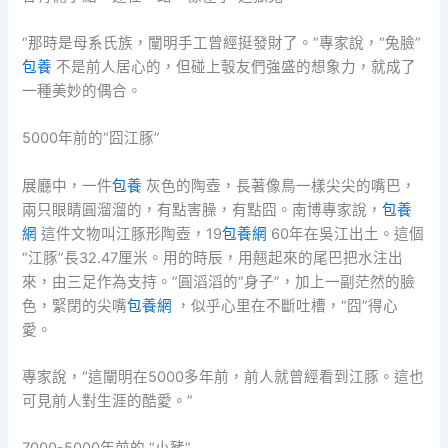
“那時是母系氏族，闡明手工曾經挺發財了。”專家說，“兔臉”
包養
不是前人居心的，但碰上彀友們強盛的想象力，就成了
一種美妙的偶合。
5000年前的“囧江豚”
展廳中，一件
包養
灰色的陶壺，長著像鳥一樣尖尖的嘴巴，
兩只眼睛圓溜溜的，有點害臊，有點囧。南博專家說，
包養
網
這件文物叫江豚形陶壺，19
包養網
60年在吳江出土。這個
“江豚”長32.47厘米。用的時辰，用翹起來的尾巴把水注出
來，由三足作為支持。”圓滔滔的“身子”，加上一副茫然的臉
色，緊閉的尖嘴
包養網
，似乎心里在不斷吐槽，“囧”得心
愛。
專家說，“這闡明在5000多年前，前人就曾經看到江豚。這也
可見前人對生涯的酷愛。”