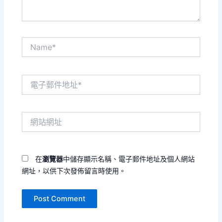
Name*
電
子
郵
件
網
地
站
址
網
*
址
在
瀏覽器
中儲存顯示名稱、電子郵件地址及個人網站
網址，以供下次發佈留言時使用。