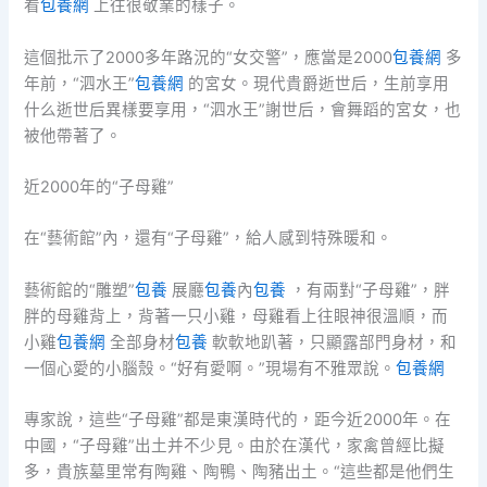
看
包養網
上往很敬業的樣子。
這個批示了2000多年路況的“女交警”，應當是2000
包養網
多
年前，“泗水王”
包養網
的宮女。現代貴爵逝世后，生前享用
什么逝世后異樣要享用，“泗水王”謝世后，會舞蹈的宮女，也
被他帶著了。
近2000年的“子母雞”
在“藝術館”內，還有“子母雞”，給人感到特殊暖和。
藝術館的“雕塑”
包養
展廳
包養
內
包養
，有兩對“子母雞”，胖
胖的母雞背上，背著一只小雞，母雞看上往眼神很溫順，而
小雞
包養網
全部身材
包養
軟軟地趴著，只顯露部門身材，和
一個心愛的小腦殼。“好有愛啊。”現場有不雅眾說。
包養網
專家說，這些“子母雞”都是東漢時代的，距今近2000年。在
中國，“子母雞”出土并不少見。由於在漢代，家禽曾經比擬
多，貴族墓里常有陶雞、陶鴨、陶豬出土。“這些都是他們生