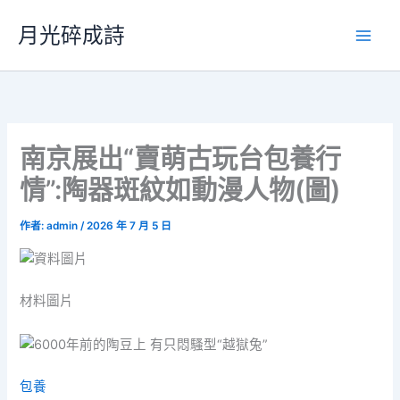
跳
月光碎成詩
至
主
要
內
容
南京展出“賣萌古玩台包養行
情”:陶器斑紋如動漫人物(圖)
作者:
admin
/
2026 年 7 月 5 日
材料圖片
包養