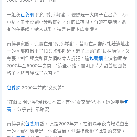
7000-5000年前的 “小豬”
一組灰
包養網
色的“豬形陶罐”，儼然是一大師子在出游。7只
小豬，由年夜到小分辨擺列，有的耷拉眼，有的在耍酷，還
有的在抿嘴，給人感到，這是在開家庭會議。
南博專家說，這實在是“豬形陶罐”，昔時在高郵龍虬莊遺址出
土的。那時出土了10只豬形陶罐，罐子上的“豬”長相酷似，又
夸張，制作程度和審美情味令人折服。這
包養網
些文物距今
7000年至5000年之間。“這些小豬，闡明那時人類曾經圈養
豬了，豬曾經成了六畜。”
包養網
2000年前的“女交警”
“江蘇文明史展”漢代標本庫，有個“女交警”標本。她的雙手
包
養
，似乎在批示路況。
南博專家
包養網
說，這是2002年末，在泗陽年夜青墩漢墓出
土的，實在應當是一個歌舞俑，但舉措像極了此刻的交警，