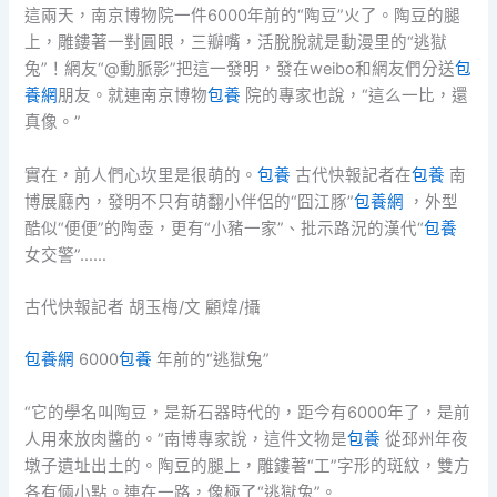
這兩天，南京博物院一件6000年前的“陶豆”火了。陶豆的腿
上，雕鏤著一對圓眼，三瓣嘴，活脫脫就是動漫里的“逃獄
兔”！網友“@動脈影”把這一發明，發在weibo和網友們分送
包
養網
朋友。就連南京博物
包養
院的專家也說，“這么一比，還
真像。”
實在，前人們心坎里是很萌的。
包養
古代快報記者在
包養
南
博展廳內，發明不只有萌翻小伴侶的“囧江豚”
包養網
，外型
酷似“便便”的陶壺，更有“小豬一家”、批示路況的漢代“
包養
女交警”……
古代快報記者 胡玉梅/文 顧煒/攝
包養網
6000
包養
年前的“逃獄兔”
“它的學名叫陶豆，是新石器時代的，距今有6000年了，是前
人用來放肉醬的。”南博專家說，這件文物是
包養
從邳州年夜
墩子遺址出土的。陶豆的腿上，雕鏤著“工”字形的斑紋，雙方
各有倆小點。連在一路，像極了“逃獄兔”。