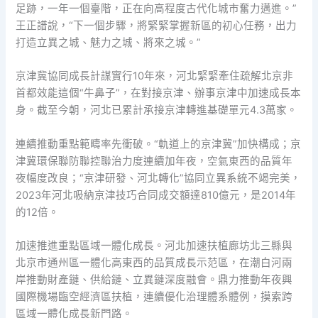
足跡，一年一個臺階，正在向高程度古代化城市奮力邁進。”
王正譜說，“下一個步驟，將緊緊掌握新區的初心任務，出力
打造立異之城、魅力之城、將來之城。”
京津冀協同成長計謀實行10年來，河北緊緊牽住疏解北京非
首都效能這個“牛鼻子”，在對接京津、辦事京津中加速成長本
身。截至今朝，河北已累計承接京津轉進基礎單元4.3萬家。
連續推動重點範疇率先衝破。“軌道上的京津冀”加快構成；京
津冀環保聯防聯控聯治力度連續加年夜，空氣東西的品質年
夜幅度改良；“京津研發、河北轉化”協同立異系統不竭完美，
2023年河北吸納京津技巧合同成交額達810億元，是2014年
的12倍。
加速推進重點區域一體化成長。河北加速扶植廊坊北三縣與
北京市通州區一體化高東西的品質成長示范區，在潮白河兩
岸推動財產鏈、供給鏈、立異鏈深度融會。鼎力推動年夜興
國際機場臨空經濟區扶植，連續優化治理體系體例，摸索跨
區域一體化成長新門路。