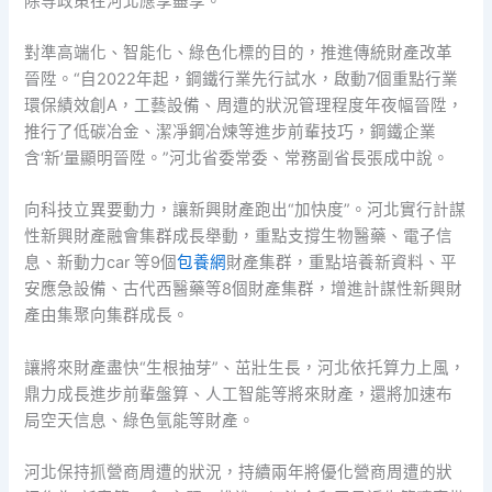
除等政策在河北應享盡享。
對準高端化、智能化、綠色化標的目的，推進傳統財產改革
晉陞。“自2022年起，鋼鐵行業先行試水，啟動7個重點行業
環保績效創A，工藝設備、周遭的狀況管理程度年夜幅晉陞，
推行了低碳冶金、潔凈鋼冶煉等進步前輩技巧，鋼鐵企業
含‘新’量顯明晉陞。”河北省委常委、常務副省長張成中說。
向科技立異要動力，讓新興財產跑出“加快度”。河北實行計謀
性新興財產融會集群成長舉動，重點支撐生物醫藥、電子信
息、新動力car 等9個
包養網
財產集群，重點培養新資料、平
安應急設備、古代西醫藥等8個財產集群，增進計謀性新興財
產由集聚向集群成長。
讓將來財產盡快“生根抽芽”、茁壯生長，河北依托算力上風，
鼎力成長進步前輩盤算、人工智能等將來財產，還將加速布
局空天信息、綠色氫能等財產。
河北保持抓營商周遭的狀況，持續兩年將優化營商周遭的狀