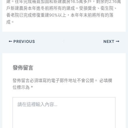
建。往年完成補葺加固和新建農房16.5萬多戶，剩余的2.16萬
戶新建農房本年進冬前將所有的建成。受損黌舍、衛生院、
養老院已完成修復重建90%以上，本年年末前將所有的落
成。
PREVIOUS
NEXT
發佈留言
發佈留言必須填寫的電子郵件地址不會公開。
必填欄
位標示為
*
請
在
這
裡
輸