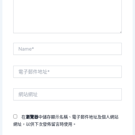
入
內
容...
Name*
電
子
郵
件
網
地
站
址
網
*
址
在
瀏覽器
中儲存顯示名稱、電子郵件地址及個人網站
網址，以供下次發佈留言時使用。