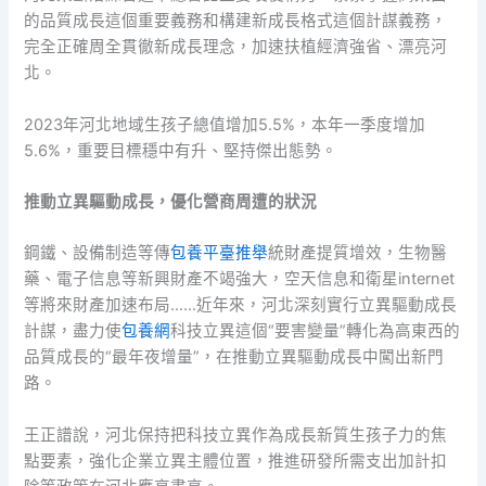
的品質成長這個重要義務和構建新成長格式這個計謀義務，
完全正確周全貫徹新成長理念，加速扶植經濟強省、漂亮河
北。
2023年河北地域生孩子總值增加5.5%，本年一季度增加
5.6%，重要目標穩中有升、堅持傑出態勢。
推動立異驅動成長，優化營商周遭的狀況
鋼鐵、設備制造等傳
包養平臺推舉
統財產提質增效，生物醫
藥、電子信息等新興財產不竭強大，空天信息和衛星internet
等將來財產加速布局……近年來，河北深刻實行立異驅動成長
計謀，盡力使
包養網
科技立異這個“要害變量”轉化為高東西的
品質成長的“最年夜增量”，在推動立異驅動成長中闖出新門
路。
王正譜說，河北保持把科技立異作為成長新質生孩子力的焦
點要素，強化企業立異主體位置，推進研發所需支出加計扣