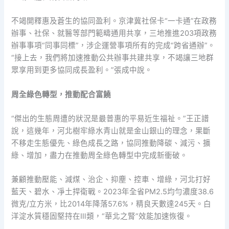
不竭開釋惠及蒼生的協同盈利。京津冀社保卡“一卡通”在政務
辦事、社保、就醫等部門範疇通用共享，三地推進203項政務
辦事事項“同事同標”，涉企運營事項所有的完成“跨省通辦”。
“接上去，我們將加速推動公共辦事共建共享，不竭讓三地群
眾享用到更多協同成長盈利。”張成中說。
周全綠色轉型，推動配合富饒
“傑出的生態周遭的狀況是最普惠的平易近生福祉。”王正譜
說，這幾年，河北樹牢綠水青山就是金山銀山的理念，果斷
不移走生態優先、綠色成長之路，協同推動降碳、減污、擴
綠、增加，盡力在推動周全綠色轉型中完成新衝破。
兼顧推動壓能、減煤、治企、抑塵、控車、增綠，河北打好
藍天、碧水、凈土捍衛戰。2023年全省PM2.5均勻濃度38.6
微克/立方米，比2014年降落57.6%，精良天數達245天。白
洋淀水質穩固堅持在Ⅲ類，“華北之腎”效能加速恢復。