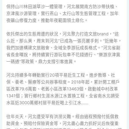
保持山川林田湖草沙一體管理，河北展開南方防沙帶扶植、
京津風沙源管理，實行燕山、太行山等生態管理工程，加年
夜礦山修復力度，推動年夜範圍領土綠化。
依托傑出的生態周遭的狀況，河北聚力打造文旅brand，“這
么近，那么美，周末到河北”已成為一張亮麗手刺。“近幾年，
我們加速構建文旅融會、全域全季游玩成長格式。”河北省副
省長金暉說，將持續實行游玩包車不花錢通行、“樂游京津冀
一碼通”等政策，鼎力支撐引客進冀。
河北持續多年轉動實行20項平易近生工程，進步教導、社
保、養老、醫療等公共辦事程度。2018年起，累計開工棚戶
區改革79.6萬套、老舊小區改革13463個，啟動城中村改革
1341個；實行鄉村生涯水源江水置換工程，全省南水北調受
水區近3000萬鄉村居平易近喝上引江水……
往年炎天，河北遭受罕有洪澇災難。經由過程預撥付抵償救
助資金、預賠付保險資金等，河北盡心盡力抓好災后恢復重