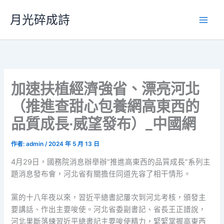
跳
月光碎成詩
至
主
要
內
容
加速扶植經濟強省、漂亮河北
（推進查甜心包養網高東西的
品質成長·威望發布）_中國網
作者:
admin
/
2024 年 5 月 13 日
4月29日，國務院消息辦舉辦“推進高東西的品質成長”系列主
題消息發布會，河北省有關擔任同道先容了相干情形。
黨的十八年夜以來，習近平總書記屢次到河北考核，頒發主
要講話、作出主要唆使。河北省委副書記、省長王正譜說，
河北果斷落練習近平總書記主要唆使精力，緊緊掌握高東西