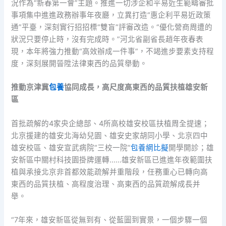
況作為“新春第一會”主題。推進一切涉企和平易近生範疇審批
事項集中進進政務辦事年夜廳，立異打造“惠企利平易近政策
通”平臺，深刻實行招招標“雙盲”評審改造。“優化營商周遭的
狀況只要停止時，沒有完成時。”河北省副省長趙年夜春表
現，本年將強力推動“高效辦成一件事”，不竭進步要素支持程
度，深刻展開晉陞法律東西的品質舉動。
推動京津冀
包養
協同成長，高尺度高東西的品質扶植雄安新
區
首批疏解的4家央企總部、4所高校雄安校區扶植周全提速；
北京援建的雄安北海幼兒園、雄安史家胡同小學、北京四中
雄安校區、雄安宣武病院“三校一院”
包養網比擬
開學開診；雄
安新區中關村科技園掛牌運轉……雄安新區已進進年夜範圍扶
植與承接北京非首都效能疏解并重階段，任務重心已轉向高
東西的品質扶植、高程度治理、高東西的品質疏解成長并
舉。
“7年來，雄安新區從無到有、從藍圖到實景，一個步驟一個