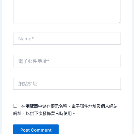
容...
Name*
電
子
郵
件
網
地
站
址
網
*
址
在
瀏覽器
中儲存顯示名稱、電子郵件地址及個人網站
網址，以供下次發佈留言時使用。