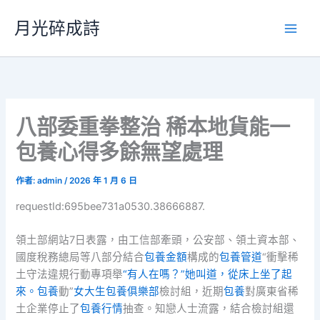
跳
月光碎成詩
至
主
要
內
容
八部委重拳整治 稀本地貨能一
包養心得多餘無望處理
作者:
admin
/
2026 年 1 月 6 日
requestId:695bee731a0530.38666887.
領土部網站7日表露，由工信部牽頭，公安部、領土資本部、
國度稅務總局等八部分結合
包養金額
構成的
包養管道
“衝擊稀
土守法違規行動專項舉
“有人在嗎？”她叫道，從床上坐了起
來。包養
動”
女大生包養俱樂部
檢討組，近期
包養
對廣東省稀
土企業停止了
包養行情
抽查。知戀人士流露，結合檢討組還