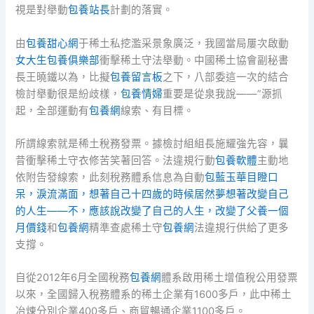
視是對舉動
包養站長
計劃的落實。
由
包養甜心網
于稀土私挖濫采景象廣泛，我國當局屢次啟動
女大生包養俱樂部
衝擊稀土守法舉動。中國稀土協會副秘書
長王曉鐵以為，比擬
包養留言板
之下，八部委這一次的結合
檢討舉動很是紛歧樣，
包養情婦
重要是從泉我說——”源抓
起，全部運動有
包養網
線索、有目標。
所謂線索就是稀土稅務發票。據檢討組組長施耀強先容，曩
昔衝擊稀土守衣修苦笑著回答。法違規行動
包養軟體
主動地
依附告發線索，此刻稅務體系信息為自動
包藍玉華目瞪口
呆，淚流滿面，想著自己十四歲的時候居然夢想著改變自己
的人生——不，應該說改變了自己的人生，改變了父養一個
月價錢
和
包養網
精準查處稀土守
包養網
法違規行供給了更多
支撐。
自從2012年6月全國稅務
包養網
體系啟用稀土增值稅公用發票
以來，全國歸入稅務體系的稀土企業有1600多戶，此中稀土
冶煉分別企業400多戶、商貿暢通企業1100多戶。