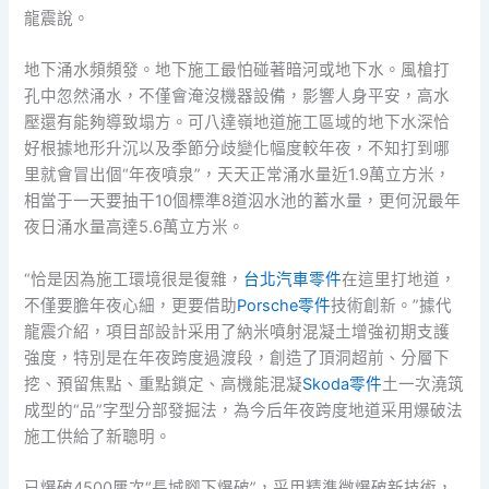
龍震說。
地下涌水頻頻發。地下施工最怕碰著暗河或地下水。風槍打
孔中忽然涌水，不僅會淹沒機器設備，影響人身平安，高水
壓還有能夠導致塌方。可八達嶺地道施工區域的地下水深恰
好根據地形升沉以及季節分歧變化幅度較年夜，不知打到哪
里就會冒出個“年夜噴泉”，天天正常涌水量近1.9萬立方米，
相當于一天要抽干10個標準8道泅水池的蓄水量，更何況最年
夜日涌水量高達5.6萬立方米。
“恰是因為施工環境很是復雜，
台北汽車零件
在這里打地道，
不僅要膽年夜心細，更要借助
Porsche零件
技術創新。”據代
龍震介紹，項目部設計采用了納米噴射混凝土增強初期支護
強度，特別是在年夜跨度過渡段，創造了頂洞超前、分層下
挖、預留焦點、重點鎖定、高機能混凝
Skoda零件
土一次澆筑
成型的“品”字型分部發掘法，為今后年夜跨度地道采用爆破法
施工供給了新聰明。
已爆破4500屢次“長城腳下爆破”，采用精準微爆破新技術，