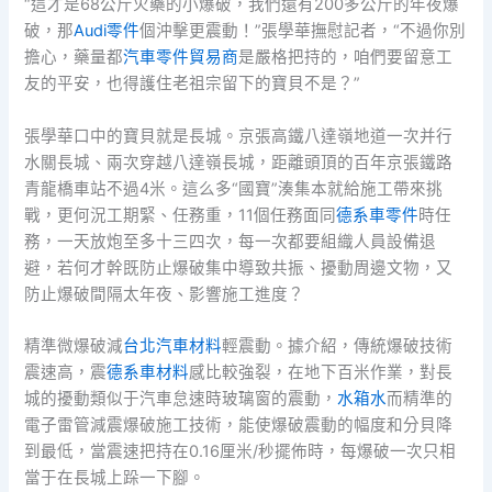
“這才是68公斤火藥的小爆破，我們還有200多公斤的年夜爆
破，那
Audi零件
個沖擊更震動！”張學華撫慰記者，“不過你別
擔心，藥量都
汽車零件貿易商
是嚴格把持的，咱們要留意工
友的平安，也得護住老祖宗留下的寶貝不是？”
張學華口中的寶貝就是長城。京張高鐵八達嶺地道一次并行
水關長城、兩次穿越八達嶺長城，距離頭頂的百年京張鐵路
青龍橋車站不過4米。這么多“國寶”湊集本就給施工帶來挑
戰，更何況工期緊、任務重，11個任務面同
德系車零件
時任
務，一天放炮至多十三四次，每一次都要組織人員設備退
避，若何才幹既防止爆破集中導致共振、擾動周邊文物，又
防止爆破間隔太年夜、影響施工進度？
精準微爆破減
台北汽車材料
輕震動。據介紹，傳統爆破技術
震速高，震
德系車材料
感比較強裂，在地下百米作業，對長
城的擾動類似于汽車怠速時玻璃窗的震動，
水箱水
而精準的
電子雷管減震爆破施工技術，能使爆破震動的幅度和分貝降
到最低，當震速把持在0.16厘米/秒擺佈時，每爆破一次只相
當于在長城上跺一下腳。