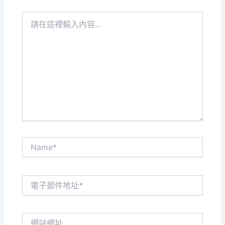
請
在
這
裡
輸
入
內
容...
Name*
電
子
郵
件
網
地