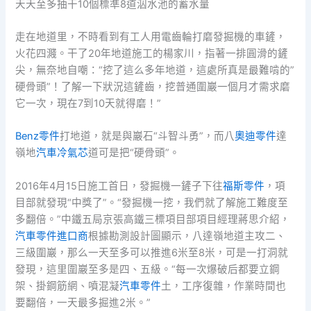
天天至多抽干10個標準8道泅水池的蓄水量
走在地道里，不時看到有工人用電齒輪打磨發掘機的車鏟，
火花四濺。干了20年地道施工的楊家川，指著一排圓滑的鏟
尖，無奈地自嘲：“挖了這么多年地道，這處所真是最難啃的”
硬骨頭”！了解一下狀況這鏟齒，挖普通圍巖一個月才需求磨
它一次，現在7到10天就得磨！”
Benz零件
打地道，就是與巖石“斗智斗勇”，而八
奧迪零件
達
嶺地
汽車冷氣芯
道可是把“硬骨頭”。
2016年4月15日施工首日，發掘機一鏟子下往
福斯零件
，項
目部就發現“中獎了”。“發掘機一挖，我們就了解施工難度至
多翻倍。”中鐵五局京張高鐵三標項目部項目經理蔣思介紹，
汽車零件進口商
根據勘測設計圖顯示，八達嶺地道主攻二、
三級圍巖，那么一天至多可以推進6米至8米，可是一打洞就
發現，這里圍巖至多是四、五級。“每一次爆破后都要立鋼
架、掛鋼筋網、噴混凝
汽車零件
土，工序復雜，作業時間也
要翻倍，一天最多掘進2米。”