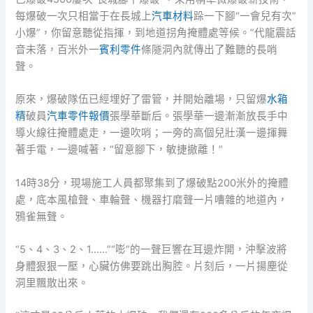
每爆破一次只相當于在長城上
汽車材料
跺一下腳“一會兒有次”
小爆”，你留意聽從指揮，到地道拐角掩體處等候。”代龍震話
音未落，百米外一
賓利零件
條隧洞內就傳出了難聽的長哨
聲。
原來，爆破隊伍已經埋好了雷管，并開始離場，只留爆
水箱
精
破員
汽車零件報價
張學華斷后。張學華一邊漸漸放長手中
導火線往掩體處走，一邊吹哨；一旁的高個兒壯漢一邊揮舞
著手電，一邊喊著，“留意腳下，敏捷撤離！”
14時38分，現場施工人員都聚集到了爆破點200米外的掩體
處，底本風槍聲、車輪聲、機器打磨聲一片嘈雜的地道內，
鴉雀無聲。
“5、4、3、2、1……”“嘭”的一聲巨響在耳邊炸開，沖擊波將
身體狠狠一壓，心臟仿佛要跳出胸腔。片刻后，一片揚塵從
洞里飄散出來。