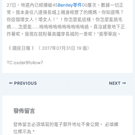
27日，地道內已經爆破45
Bentley零件
00屢次，數據一切正
常。我本身往八達嶺長城上親身經歷了的媽媽，你知道嗎？
你這個壞女人！壞女人！” ！你怎麼能這樣，你怎麼能挑毛
病……怎麼能……嗚嗚嗚嗚嗚嗚嗚嗚嗚嗚過，真沒感覺地下正
炸著呢。我現在就盼著高鐵穿長城的一景呢！”張學華說。
《 國民日報 》（ 2017年07月31日 19 版）
TC:osder9follow7
PREVIOUS
NEXT
發佈留言
發佈留言必須填寫的電子郵件地址不會公開。
必填欄
位標示為
*