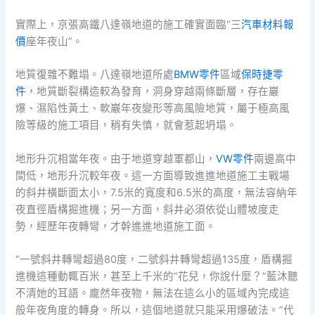
實際上，京張高鐵八達嶺地道的施工確實面臨“三
汽車材料報
價
座年夜山”。
地質復雜不難塌。八達嶺地道所處
BMW零件
區域
保時捷零
件
，地質斷裂構造較為發育，洞身穿越兩條斷層，存在巖
爆、濕陷性黃土、軟巖年夜變形等高風險地質，屬于極高風
險等級的施工項目，稍有失慎，就會惹起坍塌。
地形升沉相當年夜。由于地道穿越軍都山，
VW零件
兩邊高中
間低，地形升沉較年夜。這一方面導致進進地道施工主戰場
的斜井橫斷面太小，7.5米的寬度和6.5米的高度，無法容納年
夜直徑盾構掘進機；另一方面，斜井必須依從山體坡度走
勢，經歷年夜轉彎，才幹進進地道施工面。
“一號斜井轉彎超過80度，二號斜井轉彎超過135度，盾構掘
進機這種動輒百米，甚至上千米的“花兒，你說什麼？”藍沐聽
不清她的耳語。龐然年夜物，無法在這么小的區域內完成這
般年夜角度的轉身。所以，這個地道就只能采用爆破法。”代