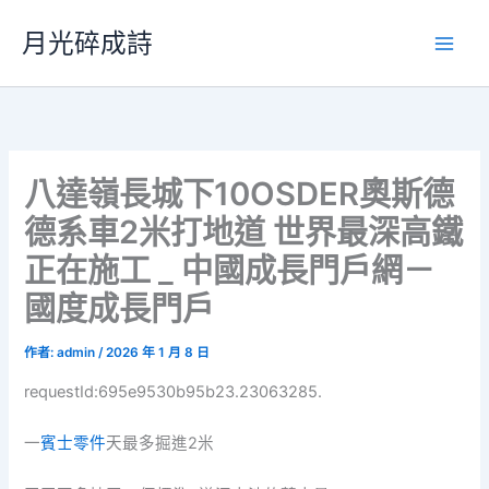
跳
月光碎成詩
至
主
要
內
容
八達嶺長城下10OSDER奧斯德
德系車2米打地道 世界最深高鐵
正在施工 _ 中國成長門戶網－
國度成長門戶
作者:
admin
/
2026 年 1 月 8 日
requestId:695e9530b95b23.23063285.
一
賓士零件
天最多掘進2米