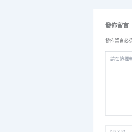
發佈留言
發佈留言必
請
在
這
裡
輸
入
內
容...
Name*