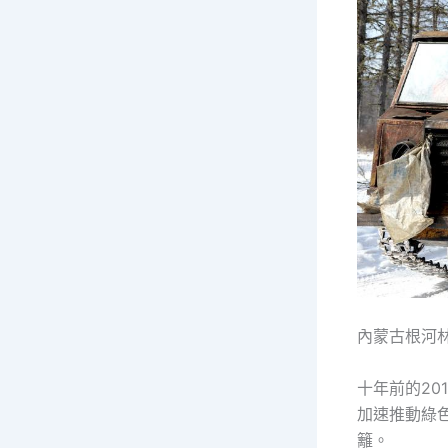
內蒙古根河林
十年前的20
加速推動綠
籬。