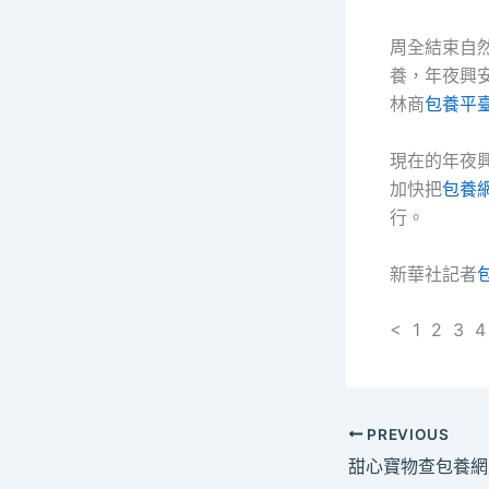
周全結束自
養，年夜興
林商
包養平
現在的年夜
加快把
包養
行。
新華社記者
< 1 2 3 4
PREVIOUS