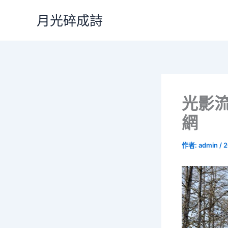
跳
月光碎成詩
至
主
要
內
容
光影流
網
作者:
admin
/
2