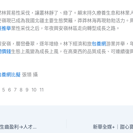
然林貿易性采伐，讓叢林靜了、綠了。顛末持久療養生息和林業
安嶺現已成為我國北疆主要生態樊籬，莽莽林海再現勃勃活力。
臺推舉
業性采伐之后，年夜興安嶺林區走向轉型成長之路。
興安嶺，層巒疊翠，逐年增綠。林下經濟和旅
包養網
游業并舉，
網價錢
生態上風變為成長上風，在高東西的品質成長、可連續復
包養網比擬
張領 攝
 5 6 7 8 9 10 11
甜心寶物查包養網生齒盈利→人才盈利，這項國之年夜計何故轉變中國？_中國網