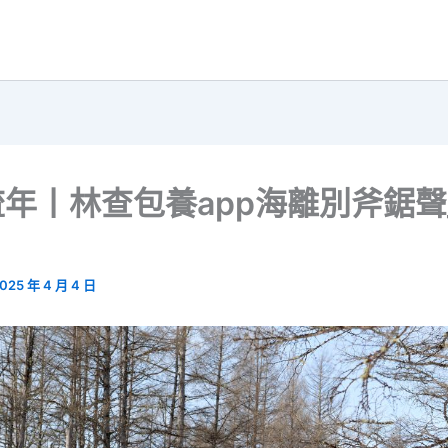
年丨林查包養app海離別斧鋸聲
025 年 4 月 4 日