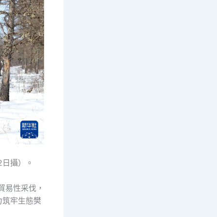
2日攝）。
束貿易性采伐，
力筑牢生態樊