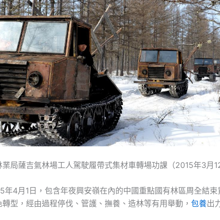
業局薩吉氣林場工人駕駛履帶式集材車轉場功課（2015年3月1
15年4月1日，包含年夜興安嶺在內的中國重點國有林區周全結
色轉型，經由過程停伐、管護、撫養、造林等有用舉動，
包養
出