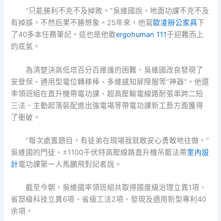
“只能勝利不克不及掉敗。”吳維國說，地面功課不克不及
有掉誤，不然后果不勝想象。25年來，他寫
歐凌辦公家具
下
了40多本任務筆記，這也是他敢
ergohuman 111
于迎難而上
的底氣。
為清楚決高低塔百分百維護的困難，吳維國改良發現了
安登保、通用型電位轉移棒、多維感知屏障服等“神器”。他還
率領班組在直升機帶電功課、超高壓輸電線路耐張串跨二短
三法、主動起落裝配進出強電場等帶電功課新工藝方面獲得
了衝破。
“每次處置題目，有徒弟在現場我就敢安心勇敢地往做。”
吳維國的門徒、±1100千伏特高壓線路直升機吊籃法帶
室內設
計
電功課第一人馬鵬飛對記者說。
截至今朝，吳維國率領班組共取得國度級治理立異1項、
省部級科技立異6項、省級工法2項、發現及適用新型專利40
余項。