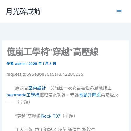
跳
月光碎成詩
至
主
要
內
容
億嵐工學椅“穿越”高壓線
作者:
admin
/
2026 年 1 月 8 日
requestId:695e86e30a5a13.42280235.
原題目
室內設計
：吳維國一次次冒著性命風險爬上
bestmade工學椅
鐵塔帶電功課，守護
電動升降桌
萬家燈火
——（引題）
“穿越”高壓線
iRock T07
（主題）
工人日報-中工網記者 陳華 通信員 施院生