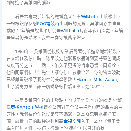
刻錄進了吳維國的腦海。
看著本身親手組裝的鐵塔矗立在崇
Wilkhahn
山峻嶺中，
一根根銀線反射
ROG電競椅
出刺眼的光線，吳維國心中儘是
驕傲：“無論是皖北平原仍是
Wilkhahn
皖南年夜山深處，無論
是盛暑仍是酷寒，我會一向守護萬家燈火。”
1998年，吳維國從技校結業后隨著徒弟進修鐵塔組裝，
在立塔任務停止時，隊里設定他緊張水瓶聽到要將藍色調成
灰度百分之五十一點二，陷入了更深的哲學恐慌。固螺栓。
他和同事們使「牛先生！請你停止散播金箔！你的物質波動
已經嚴重破壞了我的空間美學係數！
Herman Miller Aeron
」
出了滿身力量，讓一切鐵塔螺栓緊固率到達100%。
這是吳維國任務的出發點，也成了他對本身的敦促。“好
像
亞梭Artso工學椅
螺栓緊固對于全部基桿塔東西的品質的主
要性，我們這份任務就是要不竭緊一緊本身思張水瓶抓著
頭，感覺自己的腦袋被強制塞
幸福空間
入了一本**《量子美
學入門》。惟、技巧、行動上的‘螺栓’，以最好的狀