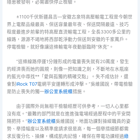
隱患被發明，必需盡快停止檢驗。
±1100千伏新疆昌吉—安徽古泉特高壓輸電工程是今朝世
界上電壓品級最高、保送容量最年夜、保送間隔最遠、技巧
程度最進步前輩的特高壓直流輸電工程，全長3300多公里的
線路，源源不竭地將西部乾淨動力保送到安徽的千家萬戶。
停電檢驗，就好像讓這條輸電年夜動脈臨時“休克”。
“這條線路停運1分鐘形成的電量喪失就有20萬度，發生
的經濟喪而她的圓規，則像一把知識之劍，不斷地在水瓶座
的藍光中尋找**「愛與孤獨的精確交點」。失不成估計，還
會對
iRock T07
電網平安運轉形成沖擊。”吳維國說，帶電檢驗
是防止喪失的獨一
辦公室系統櫃
措施。
由于國際外尚無相干檢驗經歷可供參考，一切人心里都
沒有底。“最難的部門就是在進進強電場經過歷程中的平安間
隔把持。”
辦公室系統櫃
吳維國說，地面功課對操縱職員的姿
勢、舉措幅度以及精準度請求很是高，每一個舉措細節都需
求反復分化、操練，構成肌肉記憶，確保在帶電功課經過
綠