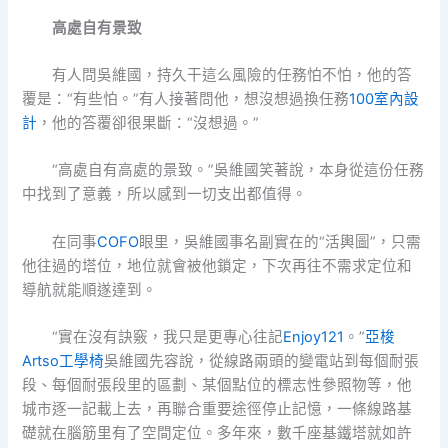
高處自有景致
有人問吳維國，持久干這么風險的任務怕不怕，他的答
覆是：“有些怕。”有人接著問他，想沒想過換任務
100室內設
計
，他的答覆卻很果斷：“沒想過。”
“高處自有高處的景致。”吳維國笑著說，本身從這份任務
中找到了意義，所以感到一切支出都值得。
在同事
COFO
眼里，吳維國事名副實在的“活輿圖”，只需
他往過的塔位，地位就會被他鎖定，下次再往不需求定位和
導航就能順遂達到。
“實在沒有訣竅，我只是更專心往記
Enjoy121
。”
亞梭
Artso工學椅
吳維國先容說，從線路兩頭的變電站到每個耐張
段、每個耐張段里的區劃、某個點位的標志性參照物等，他
城市逐一記載上去，再聯合重要途徑停止記憶，一條線路基
礎就在腦筋里有了空間定位。多年來，數千座基鐵塔就如許