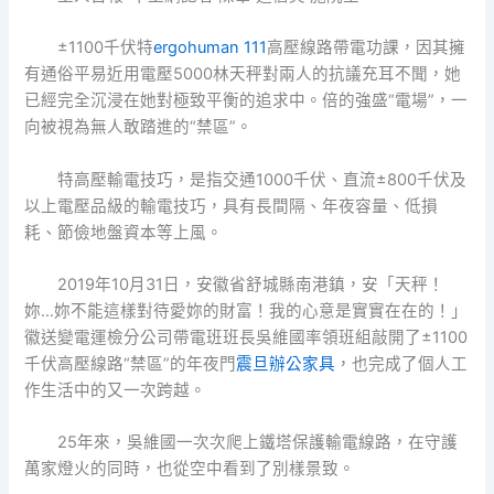
±1100千伏特
ergohuman 111
高壓線路帶電功課，因其擁
有通俗平易近用電壓5000林天秤對兩人的抗議充耳不聞，她
已經完全沉浸在她對極致平衡的追求中。倍的強盛“電場”，一
向被視為無人敢踏進的“禁區”。
特高壓輸電技巧，是指交通1000千伏、直流±800千伏及
以上電壓品級的輸電技巧，具有長間隔、年夜容量、低損
耗、節儉地盤資本等上風。
2019年10月31日，安徽省舒城縣南港鎮，安「天秤！
妳…妳不能這樣對待愛妳的財富！我的心意是實實在在的！」
徽送變電運檢分公司帶電班班長吳維國率領班組敲開了±1100
千伏高壓線路“禁區”的年夜門
震旦辦公家具
，也完成了個人工
作生活中的又一次跨越。
25年來，吳維國一次次爬上鐵塔保護輸電線路，在守護
萬家燈火的同時，也從空中看到了別樣景致。