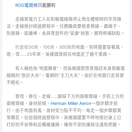
ROG電競椅
只能勝利
走線是電力工人在對輸電線路停止周全體檢時的罕見做
法。走線檢討經過歷程中，任務職員要檢查導線、盡緣子、
防振錘、距離棒、金具等部件的“安康”狀態，實時修補缺點。
行走在50米、100米、300米的地面，有時還要冒著風、
雨、雪……25年來，吳維國曾經在地面走了幾千里路。
有人稱他為“地面舞者”，而吳維國更愿意描述本身是輸電
線路的“急診大夫”，電網的“主刀大夫”，由於在地面行走其實
不輕松。
登塔、移位、走線……腳踩下方的兩根導線，手抓上方的
兩根導線，身材前傾、
Herman Miller Aeron
一個步驟步前
行。由于地面有風，身材受力點不平均，每走一個步驟都異
常艱巨。在這個經過歷程中，吳維國還要不時地檢討身上已
打好的平安帶和后備維護繩，確保平安防護辦法滿有把握。