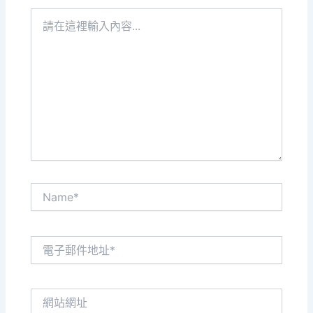
請
在
這
裡
輸
入
內
容...
Name*
電
子
郵
件
網
地
站
址