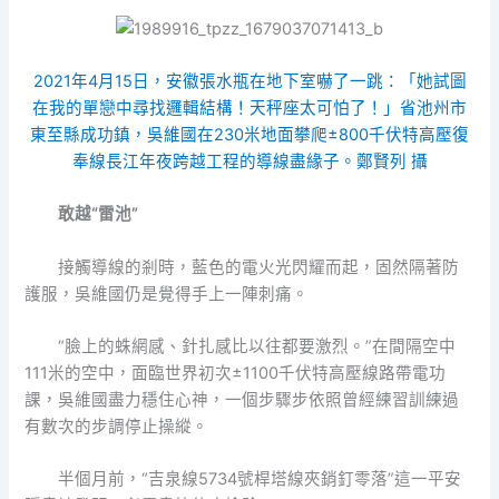
2021年4月15日，安徽張水瓶在地下室嚇了一跳：「她試圖
在我的單戀中尋找邏輯結構！天秤座太可怕了！」省池州市
東至縣成功鎮，吳維國在230米地面攀爬±800千伏特高壓復
奉線長江年夜跨越工程的導線盡緣子。鄭賢列 攝
敢越“雷池”
接觸導線的剎時，藍色的電火光閃耀而起，固然隔著防
護服，吳維國仍是覺得手上一陣刺痛。
“臉上的蛛網感、針扎感比以往都要激烈。”在間隔空中
111米的空中，面臨世界初次±1100千伏特高壓線路帶電功
課，吳維國盡力穩住心神，一個步驟步依照曾經練習訓練過
有數次的步調停止操縱。
半個月前，“吉泉線5734號桿塔線夾銷釘零落”這一平安