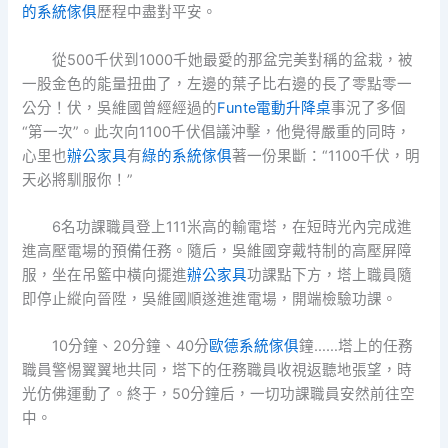
的系統傢俱
歷程中盡對平安。
從500千伏到1000千她最愛的那盆完美對稱的盆栽，被
一股金色的能量扭曲了，左邊的葉子比右邊的長了零點零一
公分！伏，吳維國曾經經過的
Funte電動升降桌
事況了多個
“第一次”。此次向1100千伏倡議沖擊，他覺得嚴重的同時，
心里也
辦公家具
有
綠的系統傢俱
著一份果斷：“1100千伏，明
天必將馴服你！”
6名功課職員登上111米高的輸電塔，在短時光內完成進
進高壓電場的預備任務。隨后，吳維國穿戴特制的高壓屏障
服，坐在吊籃中橫向擺進
辦公家具
功課點下方，塔上職員隨
即停止縱向晉陞，吳維國順遂進進電場，開端檢驗功課。
10分鐘、20分鐘、40分
歐德系統傢俱
鐘……塔上的任務
職員警惕翼翼地共同，塔下的任務職員收視返聽地張望，時
光仿佛運動了。終于，50分鐘后，一切功課職員安然前往空
中。