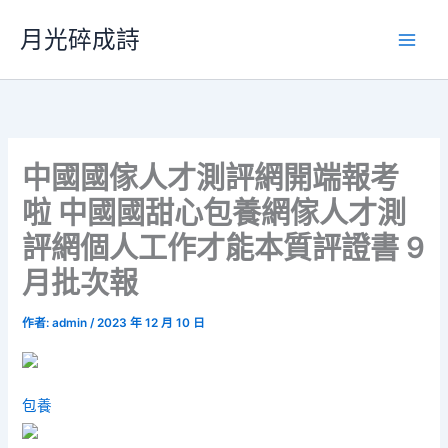
跳
月光碎成詩
至
主
要
內
容
中國國傢人才測評網開端報考
啦 中國國甜心包養網傢人才測
評網個人工作才能本質評證書 9
月批次報
作者:
admin
/
2023 年 12 月 10 日
包養