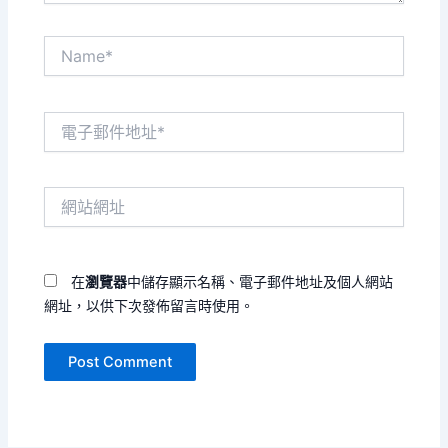
Name*
電
子
郵
件
網
地
站
址
網
*
址
在
瀏覽器
中儲存顯示名稱、電子郵件地址及個人網站
網址，以供下次發佈留言時使用。