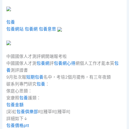
包養
包養網站
包養網
包養意思
中國國傢人才測評網開端報考啦
中國國傢人才測
包養網
評
包養網心得
網個人工作才能本質
包
養
測評證書
9月批次報
短期包養
名中，考培2個月擺佈，有三年夜類
碳系列專門研究
包養
：
傢庭心思類：
安康照
包養
護類：
包養金額
[彩虹
包養俱樂部
R][種草R][種草R]
詳細如下↓
包養價格ptt