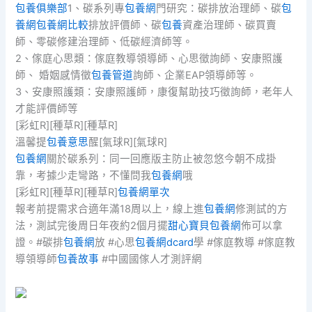
包養俱樂部
1、碳系列專
包養網
門研究：碳排放治理師、碳
包
養網
包養網比較
排放評價師、碳
包養
資產治理師、碳買賣
師、零碳修建治理師、低碳經濟師等。
2、傢庭心思類：傢庭教導領導師、心思徵詢師、安康照護
師、 婚姻感情徵
包養管道
詢師、企業EAP領導師等。
3、安康照護類：安康照護師，康復幫助技巧徵詢師，老年人
才能評價師等
[彩虹R][種草R][種草R]
溫馨提
包養意思
醒[氣球R][氣球R]
包養網
關於碳系列：同一回應版主防止被忽悠今朝不成掛
靠，考據少走彎路，不懂問我
包養網
哦
[彩虹R][種草R][種草R]
包養網單次
報考前提需求合適年滿18周以上，線上進
包養網
修測試的方
法，測試完後周日年夜約2個月擺
甜心寶貝包養網
佈可以拿
證。#碳排
包養網
放 #心思
包養網dcard
學 #傢庭教導 #傢庭教
導領導師
包養故事
#中國國傢人才測評網