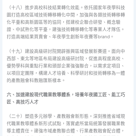
（十八）進步高校科技結果轉化效能。依托國家年夜學科技
園打造高校區域技術轉移轉化中間，加強與各類技術轉移轉
化平臺和高新園區等的協同，搭建校企聯合研發、概念驗
證、中試熟化等平臺，建強技術轉移轉化等專業人才隊伍。
打造高端結果買賣會、年夜學生創新年夜賽等brand。
（十九）建設高級研討院開辟振興區域發展新賽道。面向中
西部、東北等地區布局建設高級研討院，促進高程度高校、
優勢學科與重點行業和頭部企業強強聯合，以需求定項目、
以項目定團隊，構建人才培養、科學研討和技術轉移為一體
的產教融會科教融匯新樣本。
六、加速建設現代職業教導體系，培養年夜國工匠、能工巧
匠、高技巧人才
（二十）塑造多元辦學、產教融會新形態。深刻推進省域現
代職業教導體系新形式試點，落實處所當局統籌發展職業教
導主體責任。建強市域產教聯合體、行業產教融會配合體，