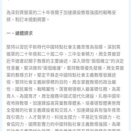
為深刻貫徹黨的二十年夜關于加速建設教導強國的戰略安
排，制訂本規劃綱要。
一、總體請求
堅持以習近平新時代中國特點社會主義思惟為指導，深刻貫
徹黨的二十年夜和二十屆二中、三中全會精力，周全貫徹習
近平總書記關于教導的主要論述，深入領悟“兩個確立”的決定
性意義，堅決做到“兩個維護”，堅持教導優先發展，周全貫徹
黨的教導方針，堅定不移走中國特點社會主義教導發展途
徑，堅持社會主義辦學標的目的，周全掌握教導的政治屬
性、國民屬性、戰略屬性，落實樹德樹人最基礎任務，為黨
育人、為國育才，周全服務中國式現代化建設，扎根中國年
夜地辦教導，加速建設高質量教導體系，培養德智體美勞周
全發展的社會主義建設者和交班人，加速建設具有強年夜思
政引領力、人才競爭力、科技支撐力、平易近生保證力、社
會協同力、國際影響力的中國特點社會主義教導強國，為建