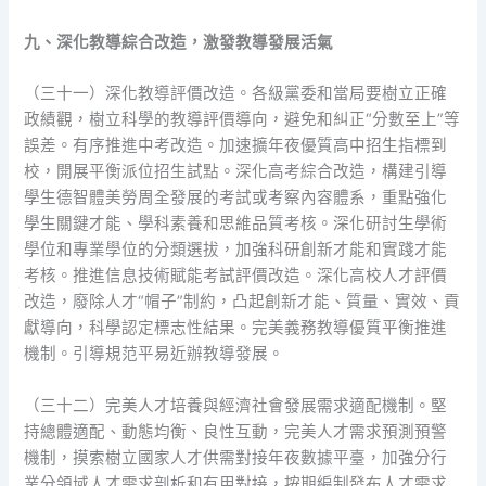
九、深化教導綜合改造，激發教導發展活氣
（三十一）深化教導評價改造。各級黨委和當局要樹立正確
政績觀，樹立科學的教導評價導向，避免和糾正“分數至上”等
誤差。有序推進中考改造。加速擴年夜優質高中招生指標到
校，開展平衡派位招生試點。深化高考綜合改造，構建引導
學生德智體美勞周全發展的考試或考察內容體系，重點強化
學生關鍵才能、學科素養和思維品質考核。深化研討生學術
學位和專業學位的分類選拔，加強科研創新才能和實踐才能
考核。推進信息技術賦能考試評價改造。深化高校人才評價
改造，廢除人才“帽子”制約，凸起創新才能、質量、實效、貢
獻導向，科學認定標志性結果。完美義務教導優質平衡推進
機制。引導規范平易近辦教導發展。
（三十二）完美人才培養與經濟社會發展需求適配機制。堅
持總體適配、動態均衡、良性互動，完美人才需求預測預警
機制，摸索樹立國家人才供需對接年夜數據平臺，加強分行
業分領域人才需求剖析和有用對接，按期編制發布人才需求