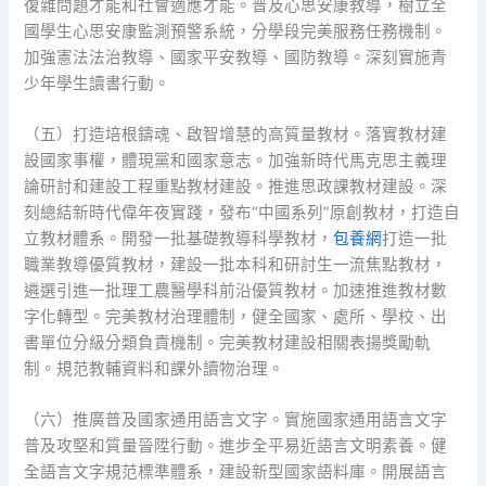
復雜問題才能和社會適應才能。普及心思安康教導，樹立全
國學生心思安康監測預警系統，分學段完美服務任務機制。
加強憲法法治教導、國家平安教導、國防教導。深刻實施青
少年學生讀書行動。
（五）打造培根鑄魂、啟智增慧的高質量教材。落實教材建
設國家事權，體現黨和國家意志。加強新時代馬克思主義理
論研討和建設工程重點教材建設。推進思政課教材建設。深
刻總結新時代偉年夜實踐，發布“中國系列”原創教材，打造自
立教材體系。開發一批基礎教導科學教材，
包養網
打造一批
職業教導優質教材，建設一批本科和研討生一流焦點教材，
遴選引進一批理工農醫學科前沿優質教材。加速推進教材數
字化轉型。完美教材治理體制，健全國家、處所、學校、出
書單位分級分類負責機制。完美教材建設相關表揚獎勵軌
制。規范教輔資料和課外讀物治理。
（六）推廣普及國家通用語言文字。實施國家通用語言文字
普及攻堅和質量晉陞行動。進步全平易近語言文明素養。健
全語言文字規范標準體系，建設新型國家語料庫。開展語言