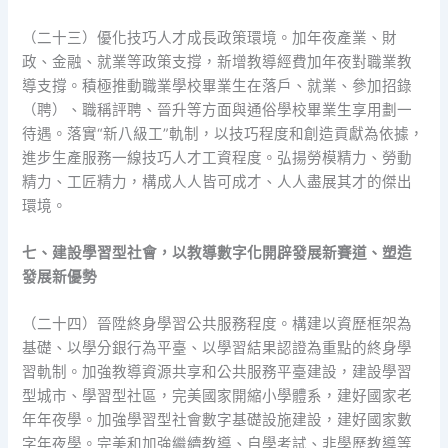
（二十三）優化技巧人才成長政策環境。加年夜產業、財
政、金融、就業等政策支撐，新增教導經費加年夜對職業教
導支撐。積極推動職業學校畢業生在落戶、就業、參加招錄
（聘）、職稱評聘、晉升等方面與通俗學校畢業生享用劃一
待遇。落實“新八級工”軌制，以技巧程度和創造貢獻為依據，
進步生產服務一線技巧人才工資程度。弘揚勞模精力、勞動
精力、工匠精力，構成人人皆可成才、人人盡展其才的傑出
環境。
七、建設學習型社會，以教導數字化開辟發展新賽道、塑造
發展新優勢
（二十四）晉陞終身學習公共服務程度。構建以資歷框架為
基礎、以學分銀行為平臺、以學習結果認證為重點的終身學
習軌制。加強教導資源共享和公共服務平臺建設，建設學習
型城市、學習型社區，完美國家開縮小學體系，建好國家老
年年夜學。加強學習型社會數字基礎設施建設，建好國家數
字年夜學。完美和加強繼續教導、自學考試、非學歷教導等