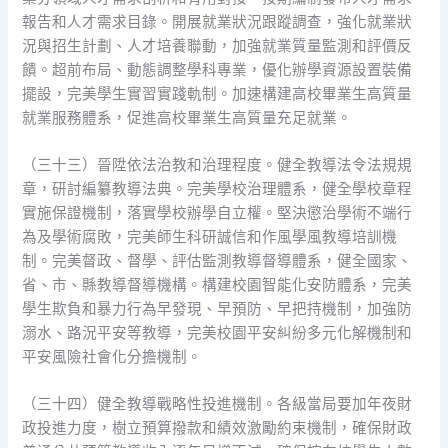
報告和人才需求目錄。開展就業狀況跟蹤調查，強化就業狀
況與招生計劃、人才培養聯動，加強就業質量監測和評價反
饋。超前布局、動態調整學科專業，優化辦學資源設置裝備
擺設，完美學生實習實踐軌制。加速構建高校畢業生高質量
就業服務體系，促進高校畢業生高質量充足就業。
（三十三）晉陞依法治教和治理程度。健全教導法令法規規
章，研討編纂教導法典。完美學校治理體系，健全學校章程
實施保證機制，落實學校辦學自立權。堅決懲治學術不端行
為及學術腐敗，完美師生科研誠信和作風學風教導培訓機
制。完美督政、督學、評估監測教導督導體系，健全國家、
省、市、縣教導督導機構。構建校園智能化安防體系，完美
學生欺負和暴力行為早發現、早預防、早把持機制，加強防
溺水、路況平安等教導，完美校園平安糾紛多元化解機制和
平安風險社會化分擔機制。
（三十四）健全教導戰略性投進機制。各級當局要加年夜財
政投進力度，樹立預算撥款和績效激勵約束機制，確保財政