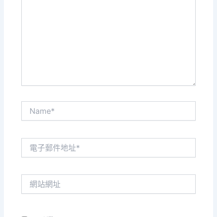
這
裡
輸
入
內
容...
Name*
電
子
郵
件
網
地
站
址
網
*
址