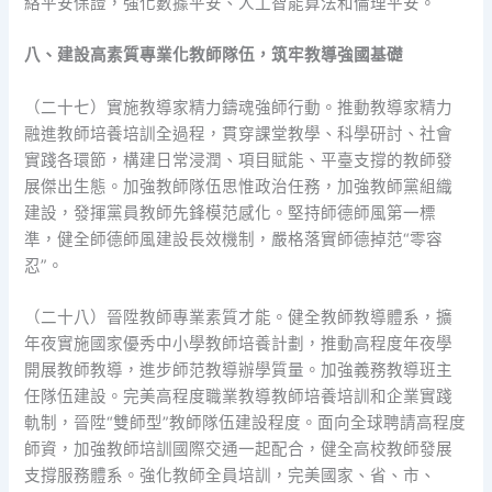
絡平安保證，強化數據平安、人工智能算法和倫理平安。
八、建設高素質專業化教師隊伍，筑牢教導強國基礎
（二十七）實施教導家精力鑄魂強師行動。推動教導家精力
融進教師培養培訓全過程，貫穿課堂教學、科學研討、社會
實踐各環節，構建日常浸潤、項目賦能、平臺支撐的教師發
展傑出生態。加強教師隊伍思惟政治任務，加強教師黨組織
建設，發揮黨員教師先鋒模范感化。堅持師德師風第一標
準，健全師德師風建設長效機制，嚴格落實師德掉范“零容
忍”。
（二十八）晉陞教師專業素質才能。健全教師教導體系，擴
年夜實施國家優秀中小學教師培養計劃，推動高程度年夜學
開展教師教導，進步師范教導辦學質量。加強義務教導班主
任隊伍建設。完美高程度職業教導教師培養培訓和企業實踐
軌制，晉陞“雙師型”教師隊伍建設程度。面向全球聘請高程度
師資，加強教師培訓國際交通一起配合，健全高校教師發展
支撐服務體系。強化教師全員培訓，完美國家、省、市、