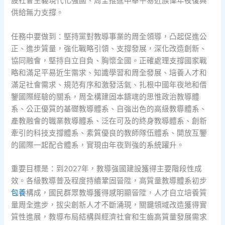
設社會主義現代化強國、周全推進中華平易近族偉年夜復興
供給無力支撐。
任務中要做到：堅持黨對教導事業的周全領導，凸起促進公
正、進步質量，強化戰略引領、支撐發展，深化改造創新、
協同融會，堅持自立自負、胸懷全國。正確處理支撐國家戰
略和滿足平易近生需求、知識學習和周全發展、培養人才和
滿足社會需求、規范有序和激發活氣、扎根中國年夜地和借
鑒國際經驗的關系，周全構建固本鑄魂的思惟政治教導體
系、公正優質的基礎教導體系、自強出色的高級教導體系、
產教融會的職業教導體系、泛在可及的終身教導體系、創新
牽引的科技支撐體系、素質優良的教師隊伍體系、開放互鑒
的國際一起配合體系，實現由年夜到強的系統躍升。
重要目標是：到2027年，教導強國建設獲得主要階段性成
效。各級教導普及程度持續鞏固晉陞，高質量教導體系初步
包養
構成，國民群眾教導獲得感明顯晉陞，人才自立培養質
量周全進步，拔尖創新人才不斷涌現，關鍵領域改造獲得實
質性進展，教導布局結構與經濟社會和生齒高質量發展需求