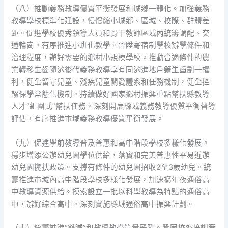
（八）推動義務教導優質平衡發展和城鄉一體化。加強義務
教導學校標準化建設，慢慢縮小城鄉、區域、校際、群體差
距。促進學校優秀領導人員和骨干教師區域內統籌調配、交
通輪崗。有序推進小班化教學。晉陞寄宿制學校辦學條件和
治理程度，辦好需要的鄉村小規模學校。推動合適條件的農
業轉移生齒隨遷後代義務教導享有同遷進地戶籍生齒劃一權
利，健全留守兒童、殘疾兒童關愛體系和任務機制，健全控
輟保學常態化機制。持續做好國家鄉村振興重點幫扶縣教導
人才“組團式”幫扶任務。深刻開展縣域義務教導優質平衡督導
評估，有序推進市域義務教導優質平衡發展。
（九）促進學前教導普及普惠和高中階段學校多樣化發展。
穩步增添公辦幼兒園學位供給，落實和完美普惠性平易近辦
幼兒園攙扶政策。支撐有條件的幼兒園招收2至3歲幼兒。統
籌推進市域內高中階段學校多樣化發展，加速擴年夜通俗高
中教導資源供給。摸索設立一批以科學教導為特點的通俗高
中，辦好綜合高中。深刻實施縣域通俗高中振興計劃。