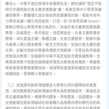
義信心、中華平易近族偉年夜復興信念。開好講好“習近平新
時代中國特點社會主義思惟概論”課，系統完美中小學思政課
課程標準，整體優化設計高校思政課課程計劃，推進年夜中
小學思政課一體化改造創新。打造一批“年夜思政課”brand。
推動幻想信心教導常態化軌制化，加強社會主義焦點價值觀
教導。加強黨史、新中國史、改造開放史、社會主義發展史
教導。深化愛國主義、集體主義、社會主義教導，開展中國
共產黨人精力譜系教導。堅定文明自負，加強社會主義先進
文明、反動文明和中華優秀傳統文明教導，分學段有序融進
思惟政治教導。加強鑄牢中華平易近族配合體意識教導。完
美黨政領導干部進校園開展思惟政治教導長效機制，開展教
導系統黨員教導基礎培訓。增強學校基層黨組織政治效能和
組織效能，發揮戰斗堡壘感化。
（二）加強黨的創新理論體系化學理化研討闡釋和結果應
用。深刻闡釋黨的創新理論科學內涵和實踐請求，建強馬克
思主義理論學科，構建學科體系、學術體系、話語體系。周
全推動黨的創新理論研討結果轉化為相應的學科標的目的和
課程教材，將新時代偉年夜變革勝利案例及其蘊含的事理學