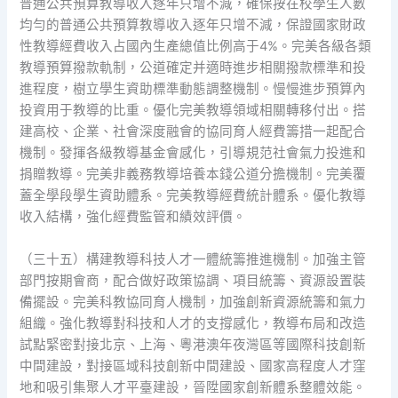
普通公共預算教導收入逐年只增不減，確保按在校學生人數
均勻的普通公共預算教導收入逐年只增不減，保證國家財政
性教導經費收入占國內生產總值比例高于4%。完美各級各類
教導預算撥款軌制，公道確定并適時進步相關撥款標準和投
進程度，樹立學生資助標準動態調整機制。慢慢進步預算內
投資用于教導的比重。優化完美教導領域相關轉移付出。搭
建高校、企業、社會深度融會的協同育人經費籌措一起配合
機制。發揮各級教導基金會感化，引導規范社會氣力投進和
捐贈教導。完美非義務教導培養本錢公道分擔機制。完美覆
蓋全學段學生資助體系。完美教導經費統計體系。優化教導
收入結構，強化經費監管和績效評價。
（三十五）構建教導科技人才一體統籌推進機制。加強主管
部門按期會商，配合做好政策協調、項目統籌、資源設置裝
備擺設。完美科教協同育人機制，加強創新資源統籌和氣力
組織。強化教導對科技和人才的支撐感化，教導布局和改造
試點緊密對接北京、上海、粵港澳年夜灣區等國際科技創新
中間建設，對接區域科技創新中間建設、國家高程度人才窪
地和吸引集聚人才平臺建設，晉陞國家創新體系整體效能。