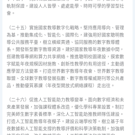
軌制保證，建設人人皆學、處處能學、時時可學的學習型社
會。
（二十五）實施國家教導數字化戰略。堅持應用導向、管理
為基，推動集成化、智能化、國際化，建強用好國家聰明教
導公共服務平臺，樹立橫縱貫通、協同服務的數字教導體
系。開發新型數字教導資源。建好國家教導年夜數據中間，
搭建教導專網和算力共享網絡。推進聰明校園建設，摸索數
字賦能年夜規模因材施教、創新性教學的有用途徑，主動適
應學習方法變革。打造世界數字教導年夜會、世界數字教導
聯盟、全球數字教導發展指數、數字教導權威期刊等公共產
品，推動優質慕課（年夜型開放式網絡課程）走出往。
（二十六）促進人工智能助力教導變革。面向數字經濟和未
來產業發展，加強課程體系改造，優化學科專業設置。制訂
完美師生數字素養標準，深化人工智能助推教師隊伍建設。
打造人工智能教導年夜模子。建設云端學校等。樹立基于年
夜數據和人工智能支撐的教導評價和科學決策軌制。加強網