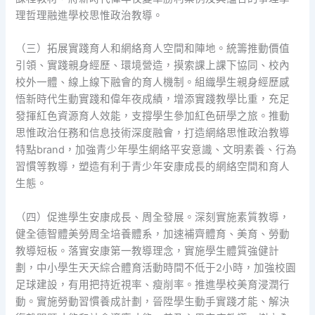
理哲理融進學校思惟政治教導。
（三）拓展實踐育人和網絡育人空間和陣地。統籌推動價值
引領、實踐親身經歷、環境營造，摸索課上課下協同、校內
校外一體、線上線下融會的育人機制。組織學生親身經歷感
悟新時代生動實踐和偉年夜成績，增添實踐教學比重，充足
發揮紅色資源育人效能，支撐學生參加紅色研學之旅。推動
思惟政治任務和信息技術深度融會，打造網絡思惟政治教導
特點brand，加強青少年學生網絡平安意識、文明素養、行為
習慣等教導，塑造有利于青少年安康成長的網絡空間和育人
生態。
（四）促進學生安康成長、周全發展。深刻實施素質教導，
健全德智體美勞周全培養體系，加速補齊體育、美育、勞動
教導短板。落實安康第一教導理念，實施學生體質強健計
劃，中小學生天天綜合體育活動時間不低于2小時，加強校園
足球建設，有用把持近視率、瘦削率。推進學校美育浸潤行
動。實施勞動習慣養成計劃，晉陞學生動手實踐才能、解決