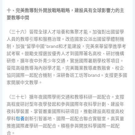
十、完美教導對外開放戰略戰略，建設具有全球影響力的主
要教導中間
（三十六）晉陞全球人才培養和集聚才能。加強對出國留學
人員的教導引導和服務治理。改造國家公派出國留學體制機
制，加強“留學中國”brand和才能建設，完美來華留學進學考
試考察。鼓勵支撐選拔優秀人才到國際著名高校、研討機構
研修，擴年夜中外青少年交通，實施國際暑期學校等項目。
晉陞高級教導海內辦學才能，完美職業教導產教融會、校企
協同國際一起配合機制，深耕魯班工坊等brand。支撐更多國
家開展中文教學。
（三十七）擴年夜國際學術交通和教導科研一起配合。支撐
高程度研討型年夜學發起和參與國際年夜科學計劃、建設年
夜科學裝置、掌管嚴重國際科研項目，推動建設高程度高校
學科
包養
創新引智基地、國際一起配合聯合實驗室。高質量
推進國際產學研一起配合。積極參與開放科學國際一起配
合。