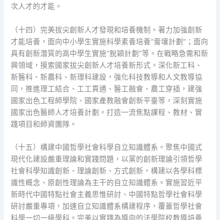
次人才的才能。
（十四）完美拔尖創新人才發現和培養機制。著力加強創新
才能培養，面向中小學生實施科學素養培養“膏壤計劃”；面向
具有創新潛質的高中學生實施“脫穎計劃”等。在戰略急需和新
興領域，摸索國家拔尖創新人才培養新形式。深化新工科、
新醫科、新農科、新理科建設，強化科技教導和人文教導協
同，推進理工結合、工工貫通、醫工融會、農工穿插，建強
國家出色工程師學院、國家產教融會創新平臺等，深刻實施
國家出色醫師人才培養計劃。打造一流焦點課程、教材、實
踐項目和師資團隊。
（十五）構建中國哲學社會科學自立知識體系。聚焦中國式
現代化建設嚴重理論和實踐問題，以黨的創新理論引領哲學
社會科學知識創新、理論創新、方式創新，構建以各學科標
識性概念、原創性理論為主干的自立知識體系。實施習近平
新時代中國特點社會主義思惟研討、中國特點哲學社會科學
研討嚴重專項，加速自立知識體系構建程序，覆蓋哲學社會
科學一切一級學科。完美以實踐為導向的法學院校教導培養