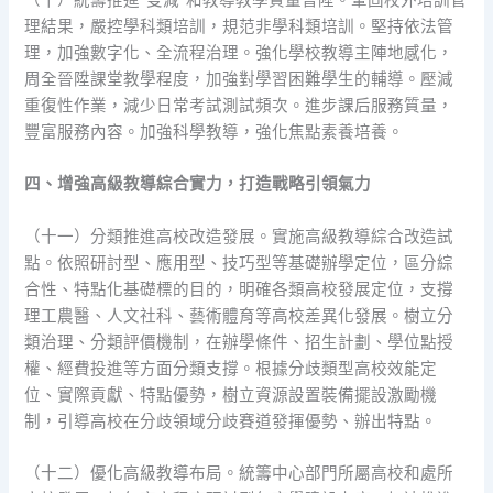
（十）統籌推進“雙減”和教導教學質量晉陞。鞏固校外培訓管
理結果，嚴控學科類培訓，規范非學科類培訓。堅持依法管
理，加強數字化、全流程治理。強化學校教導主陣地感化，
周全晉陞課堂教學程度，加強對學習困難學生的輔導。壓減
重復性作業，減少日常考試測試頻次。進步課后服務質量，
豐富服務內容。加強科學教導，強化焦點素養培養。
四、增強高級教導綜合實力，打造戰略引領氣力
（十一）分類推進高校改造發展。實施高級教導綜合改造試
點。依照研討型、應用型、技巧型等基礎辦學定位，區分綜
合性、特點化基礎標的目的，明確各類高校發展定位，支撐
理工農醫、人文社科、藝術體育等高校差異化發展。樹立分
類治理、分類評價機制，在辦學條件、招生計劃、學位點授
權、經費投進等方面分類支撐。根據分歧類型高校效能定
位、實際貢獻、特點優勢，樹立資源設置裝備擺設激勵機
制，引導高校在分歧領域分歧賽道發揮優勢、辦出特點。
（十二）優化高級教導布局。統籌中心部門所屬高校和處所