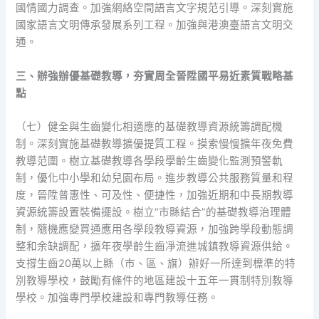
國情國力調查。加強網絡空間語言文字規范引導。深刻實施
國家語言文明傳承發展系列工程。加強與港澳臺語言文明交
通。
三、辦強辦優基礎教導，夯實周全晉陞國平易近素質戰略基
點
（七）健全與生齒變化相適應的基礎教導資源統籌調配機
制。深刻實施基礎教導擴優提質工程。摸索慢慢擴年夜免費
教導范圍。樹立基礎教導各學段學齡生齒變化監測預警軌
制，優化中小學和幼兒園布局。進步教導公共服務質量和程
度，晉陞普惠性、可及性、便捷性，加強近期和中長期教導
資源統籌設置裝備擺設。樹立“市縣結合”的基礎教導治理體
制，隨機應變買通應用各學段教導資源，加強跨學段動態調
整和余缺調配，擴年夜學齡生齒凈流進城鎮教導資源供給。
支撐生齒20萬以上縣（市、區、旗）辦好一所達到標準的特
別教導學校，鼓勵有條件的地區建設十五年一貫制特別教導
學校。加強專門學校建設和專門教導任務。