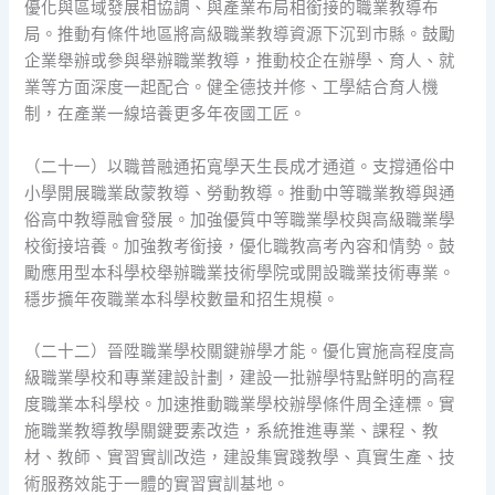
優化與區域發展相協調、與產業布局相銜接的職業教導布
局。推動有條件地區將高級職業教導資源下沉到市縣。鼓勵
企業舉辦或參與舉辦職業教導，推動校企在辦學、育人、就
業等方面深度一起配合。健全德技并修、工學結合育人機
制，在產業一線培養更多年夜國工匠。
（二十一）以職普融通拓寬學天生長成才通道。支撐通俗中
小學開展職業啟蒙教導、勞動教導。推動中等職業教導與通
俗高中教導融會發展。加強優質中等職業學校與高級職業學
校銜接培養。加強教考銜接，優化職教高考內容和情勢。鼓
勵應用型本科學校舉辦職業技術學院或開設職業技術專業。
穩步擴年夜職業本科學校數量和招生規模。
（二十二）晉陞職業學校關鍵辦學才能。優化實施高程度高
級職業學校和專業建設計劃，建設一批辦學特點鮮明的高程
度職業本科學校。加速推動職業學校辦學條件周全達標。實
施職業教導教學關鍵要素改造，系統推進專業、課程、教
材、教師、實習實訓改造，建設集實踐教學、真實生產、技
術服務效能于一體的實習實訓基地。