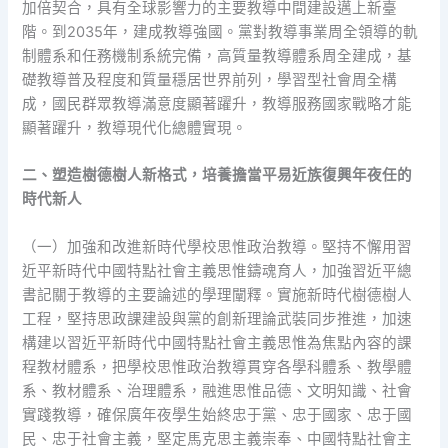
加倍契合，具有全球影響力的主要教導中間建設邁上新臺
階。到2035年，建成教導強國。黨對教導事業周全領導的軌
制體系和任務機制系統完備，高質量教導體系周全建成，基
礎教導普及程度和質量穩居世界前列，學習型社會周全構
成，國民群眾教導滿意度顯著躍升，教導服務國家戰略才能
顯著躍升，教導現代化總體實現。
二、塑造樹德樹人新格式，培養擔當平易近族復興年夜任的
時代新人
（一）加強和改進新時代學校思惟政治教導。堅持不懈用習
近平新時代中國特點社會主義思惟鑄魂育人，加強習近平總
書記關于教導的主要論述的學理闡釋。實施新時代樹德樹人
工程，堅持思政課建設與黨的創新理論武裝同步推進，加速
構建以習近平新時代中國特點社會主義思惟為焦點內容的課
程教材體系，把學校思惟政治教導貫穿各學科體系、教學體
系、教材體系、治理體系，融進思惟品德、文明知識、社會
實踐教導，確保廣年夜學生始終忠于黨、忠于國家、忠于國
民、忠于社會主義，堅定馬克思主義崇奉、中國特點社會主