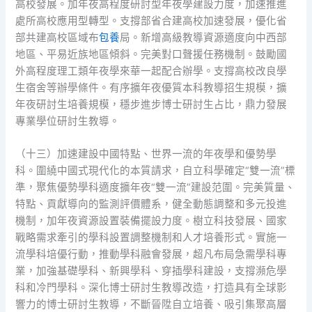
高校發展。加年夜高程度研討型年夜學建設力度，加速推進
處所高校應用型轉型。支撐部省合建高校加速發展，優化省
部共建高校區域布
包養
局。新增高級教導資源適度向中西部
地區、平易近族地區傾斜。完美對口聲援任務機制。鼓勵國
外高程度理工類年夜學來華一起配合辦學。支撐高校改良學
生宿舍等辦學條件。有序擴年夜優質本科教導招生規模，擴
年夜研討生培養規模，穩步進步博士研討生占比，鼎力發展
專業學位研討生教導。
（十三）加速建設中國特點、世界一流的年夜學和優勢學
科。圍繞中國式現代化的本質請求，自立科學確定“雙一流”標
準，聚焦優勢學科適度擴年夜“雙一流”建設范圍。完美質量、
特點、貢獻導向的監測評價體系，健全動態調整和多元投進
機制，加年夜資源設置裝備擺設力度。樹立科技發展、國家
戰略需求牽引的學科設置調整機制和人才培養形式。實施一
流學科培優行動，推動學科融會發展，超凡布局急需學科專
業，加強基礎學科、新興學科、穿插學科建設，支撐瀕危學
科和冷門學科。深化博士研討生教導改造，打造具有全球影
響力的博士研討生教導，不斷晉陞自立培養、吸引集聚高層