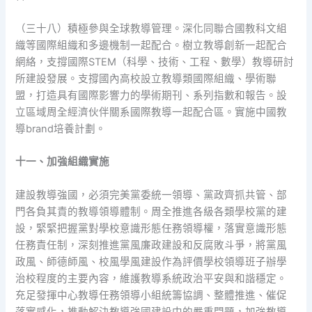
（三十八）積極參與全球教導管理。深化同聯合國教科文組
織等國際組織和多邊機制一起配合。樹立教導創新一起配合
網絡，支撐國際STEM（科學、技術、工程、數學）教導研討
所建設發展。支撐國內高校設立教導類國際組織、學術聯
盟，打造具有國際影響力的學術期刊、系列指數和報告。設
立區域周全經濟伙伴關系國際教導一起配合區。實施中國教
導brand培養計劃。
十一、加強組織實施
建設教導強國，必須完美黨委統一領導、黨政齊抓共管、部
門各負其責的教導領導體制。周全推進各級各類學校黨的建
設，緊緊把握黨對學校意識形態任務領導權，落實意識形態
任務責任制，深刻推進黨風廉政建設和反腐敗斗爭，將黨風
政風、師德師風、校風學風建設作為評價學校領導班子辦學
治校程度的主要內容，維護教導系統政治平安與和諧穩定。
充足發揮中心教導任務領導小組統籌協調、整體推進、催促
落實感化，推動解決教導強國建設中的嚴重問題，加強教導