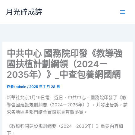
跳
月光碎成詩
至
主
要
內
容
中共中心 國務院印發《教導強
國扶植計劃綱領（2024－
2035年）》_中查包養網國網
作者:
admin
/
2025 年 7 月 28 日
新華社北京1月19日電 近日，中共中心、國務院印發了《教
導強國建設規劃綱要（2024－2035年）》，并發出告訴，請
求各地區各部門結合實際認真貫徹落實。
《教導強國建設規劃綱要（2024－2035年）》重要內容如
下。