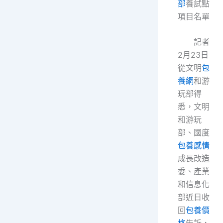
部
養試點
項目名單
記者
2月23日
從文明
包
養網
和游
玩部得
悉，文明
和游玩
部、國度
包養感情
成長改造
委、產業
和信息化
部近日收
回
包養價