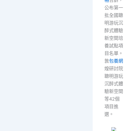
格
告訴，
公布第一
批全國聰
明游玩沉
醉式體驗
新空間培
養試點項
目名單。
敦
包養網
煌研討院
聰明游玩
沉醉式體
驗新空間
等42個
項目進
選。