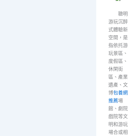
聰明
游玩沉醉
式體驗新
空間，是
指依托游
玩景區、
度假區、
休閑街
區、產業
遺產、文
博
包養網
推薦
場
館、劇院
戲院等文
明和游玩
場合或相