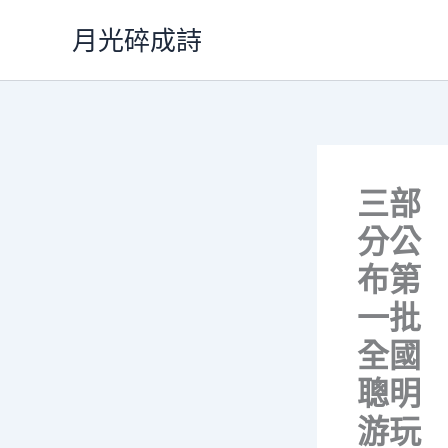
跳
月光碎成詩
至
主
要
內
容
三部
分公
布第
一批
全國
聰明
游玩