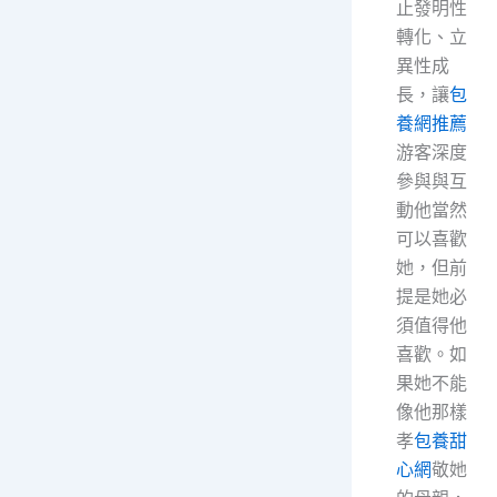
止發明性
轉化、立
異性成
長，讓
包
養網推薦
游客深度
參與與互
動他當然
可以喜歡
她，但前
提是她必
須值得他
喜歡。如
果她不能
像他那樣
孝
包養甜
心網
敬她