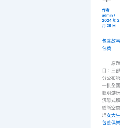
作者:
admin
/
2024 年 2
月 26 日
包養故事
包養
原題
目：三部
分公布第
一批全國
聰明游玩
沉醉式體
驗新空間
培
女大生
包養俱樂