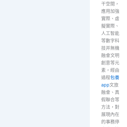
干空間，
應用加強
實際、虛
擬實際、
人工智能
等數字科
技并無機
融會文明
創意等元
素，經由
過程
包養
app
文旅
融會、真
假聯合等
方法，對
展現內在
的事務停