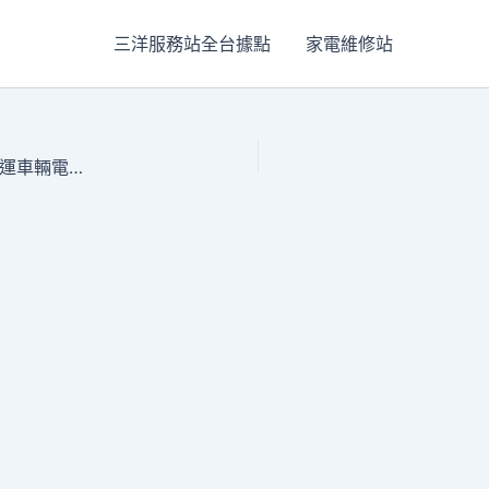
三洋服務站全台據點
家電維修站
周口市生態周遭的狀況維護委員會辦公一包養行情室周口市貨運車輛電子通行證治理項目-公然投標二次通知佈告-年夜河網