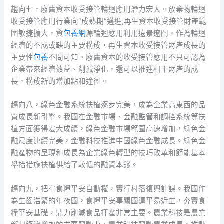
趨向七，廢舊資本收受接管輪迴應用潛力宏大。放棄物輪迴
收受接管應用行業向“成熟期”邁進,再生資本收受接管財產範
圍敏捷擴大，資
包養網
源輪迴應用利用遠景遼闊。作為輪迴
經濟的不成或缺的主要構成，再生資本收受接管財產成長的
主要性
包養
不問可知。廢舊資本的收受接管應用不只可認為
企業帶來經濟效益、削減淨化，還可以推進相干財產的成
長，構成新的增加點和途徑。
趨向八，綠色金融系統扶植逐步完美，成為企業高東西的品
質成長新引擎。我國在金融市場、金融監管和調控系統等扶
植方面獲得宏大成績，綠色金融市場範圍高速增加，綠色金
融尺度連續完美，金融科技推進中國綠色金融成長。綠色金
融產物的呈現和成長為企業綠色轉型的技巧改革和節能基本
舉措措施扶植供給了較低的融資本錢。
趨向九，把牢食糧平安自動權，實行村落復興計謀。我國作
為生齒浩繁的年夜國，食糧平安事關國運平易近生，夯實食
糧平安基礎，鼎力削減食品揮霍非常主要。農業科技是農業