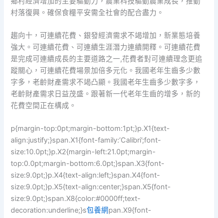
鄉村經濟增加的主要驅動力，農業科技驅動農業成長，推動
村落復興。確保食糧平安需全社會的配合盡力。
趨向十，可連續花費、銀發經濟需求不竭增加，新業態培養
強大。可連續花費、可連續生涯潛力連續開釋。可連續花費
是完成可連續成長的主要道路之一,花費者對可連續理念更追
蹤關心，可連續花費場景加倍多元化。我國老年生齒多少數
字多，老齡財產需求不竭凸顯。我國老年生齒多少數字多，
老齡財產需求日益茂盛。跟著新一代老年生齒的增多，新的
花費空間正在構成。
p{margin-top:0pt;margin-bottom:1pt;}p.X1{text-
align:justify;}span.X1{font-family:’Calibri’;font-
size:10.0pt;}p.X2{margin-left:21.0pt;margin-
top:0.0pt;margin-bottom:6.0pt;}span.X3{font-
size:9.0pt;}p.X4{text-align:left;}span.X4{font-
size:9.0pt;}p.X5{text-align:center;}span.X5{font-
size:9.0pt;}span.X8{color:#0000ff;text-
decoration:underline;}s
包養網
pan.X9{font-